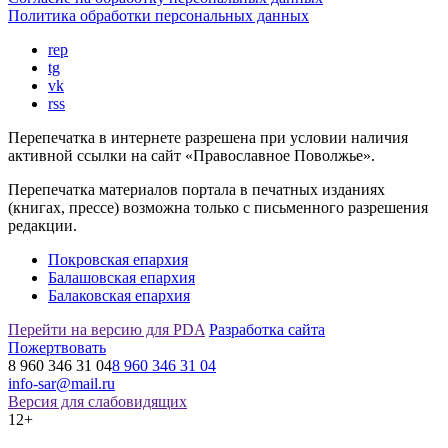
Политика обработки персональных данных
rep
tg
vk
rss
Перепечатка в интернете разрешена при условии наличия
активной ссылки на сайт «Православное Поволжье».
Перепечатка материалов портала в печатных изданиях
(книгах, прессе) возможна только с письменного разрешения
редакции.
Покровская епархия
Балашовская епархия
Балаковская епархия
Перейти на версию для PDA
Разработка сайта
Пожертвовать
8 960 346 31 04
8 960 346 31 04
info-sar@mail.ru
Версия для слабовидящих
12+