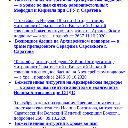
— в храме во имя святых равноапостольных
Мефодия и Кирилла при СГУ г. Саратова
11 октября, в Неделю 18-ю по Пятидесятнице,
митрополит Саратовский и Вольский Игнатий
совершил Божественную литургию на Архиерейском
подворье — в хра...
подробнее
2637
11.10.2020
Всенощное бдение на Архиерейском подворье — в
храме преподобного Серафима Саровского г.
Саратова
10 октября, в канун Недели 18-й по Пятидесятнице,
митрополит Саратовский и Вольский Игнатий
совершил всенощное бдение на Архиерейском подворье
— в хра...
подробнее
2486
10.10.2020
Божественная литургия на Архиерейском подворье
— в храме во имя святого апостола и евангелиста
Иоанна Богослова при СПДС
9 октября, в день празднования Преставления святого
апостола и евангелиста Иоанна Богослова, митрополит
Саратовский и Вольский Игнатий совершил Божест...
подробнее
2604
09.10.2020
Божественная литургия в храме во имя