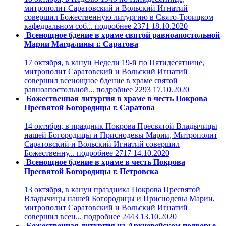
митрополит Саратовский и Вольский Игнатий
совершил Божественную литургию в Свято-Троицком
кафедральном соб...
подробнее
2371
18.10.2020
Всенощное бдение в храме святой равноапостольной
Марии Магдалины г. Саратова
17 октября, в канун Недели 19-й по Пятидесятнице,
митрополит Саратовский и Вольский Игнатий
совершил всенощное бдение в храме святой
равноапостольной...
подробнее
2293
17.10.2020
Божественная литургия в храме в честь Покрова
Пресвятой Богородицы г. Саратова
14 октября, в праздник Покрова Пресвятой Владычицы
нашей Богородицы и Приснодевы Марии, Митрополит
Саратовский и Вольский Игнатий совершил
Божественну...
подробнее
2717
14.10.2020
Всенощное бдение в храме в честь Покрова
Пресвятой Богородицы г. Петровска
13 октября, в канун праздника Покрова Пресвятой
Владычицы нашей Богородицы и Приснодевы Марии,
митрополит Саратовский и Вольский Игнатий
совершил всен...
подробнее
2443
13.10.2020
Божественная литургия на Архиерейском подворье