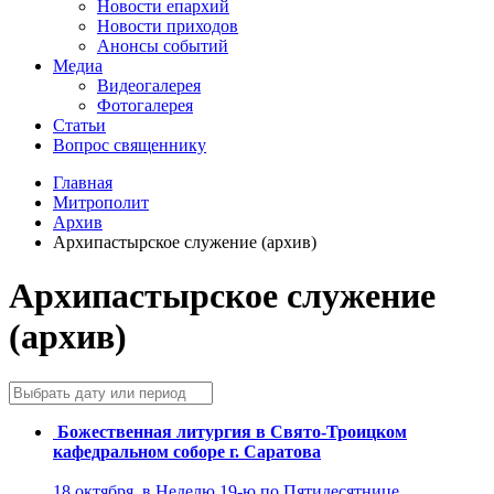
Новости епархий
Новости приходов
Анонсы событий
Медиа
Видеогалерея
Фотогалерея
Статьи
Вопрос священнику
Главная
Митрополит
Архив
Архипастырское служение (архив)
Архипастырское служение
(архив)
Божественная литургия в Свято-Троицком
кафедральном соборе г. Саратова
18 октября, в Неделю 19-ю по Пятидесятнице,