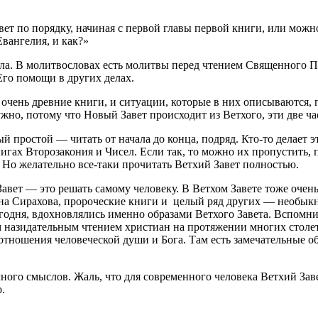
вет по порядку, начиная с первой главы первой книги, или можн
Евангелия, и как?»
ла. В молитвословах есть молитвы перед чтением Священного 
Его помощи в других делах.
о очень древние книги, и ситуации, которые в них описываются,
ужно, потому что Новый Завет происходит из Ветхого, эти две ч
 простой — читать от начала до конца, подряд. Кто-то делает эт
гах Второзакония и Чисел. Если так, то можно их пропустить, п
. Но желательно все-таки прочитать Ветхий Завет полностью.
Завет — это решать самому человеку. В Ветхом Завете тоже очень
на Сирахова, пророческие книги и целый ряд других ― необыкн
егодня, вдохновлялись именно образами Ветхого Завета. Вспом
 назидательным чтением христиан на протяжении многих столети
оотношения человеческой души и Бога. Там есть замечательные 
много смыслов. Жаль, что для современного человека Ветхий Зав
.