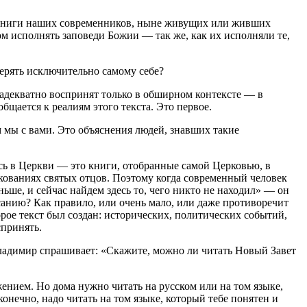
ые книги наших современников, ныне живущих или живших
том исполнять заповеди Божии ― так же, как их исполняли те,
ерять исключительно самому себе?
адекватно воспринят только в обширном контексте ― в
бщается к реалиям этого текста. Это первое.
м мы с вами. Это объяснения людей, знавших такие
сь в Церкви ― это книги, отобранные самой Церковью, в
лкованиях святых отцов. Поэтому когда современный человек
ньше, и сейчас найдем здесь то, чего никто не находил» — он
исанию? Как правило, или очень мало, или даже противоречит
торое текст был создан: исторических, политических событий,
принять.
Владимир спрашивает: «Скажите, можно ли читать Новый Завет
ением. Но дома нужно читать на русском или на том языке,
нечно, надо читать на том языке, который тебе понятен и