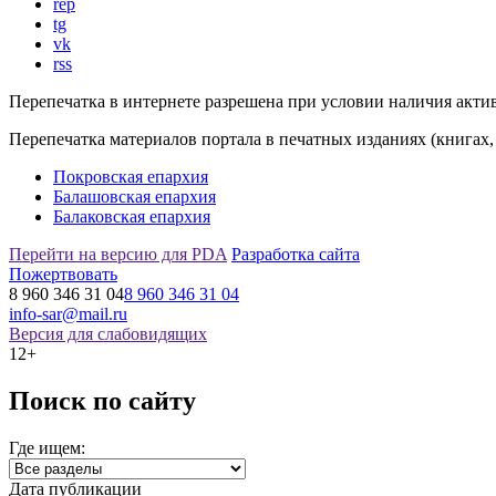
rep
tg
vk
rss
Перепечатка в интернете разрешена при условии наличия акти
Перепечатка материалов портала в печатных изданиях (книгах,
Покровская епархия
Балашовская епархия
Балаковская епархия
Перейти на версию для PDA
Разработка сайта
Пожертвовать
8 960 346 31 04
8 960 346 31 04
info-sar@mail.ru
Версия для слабовидящих
12+
Поиск по сайту
Где ищем:
Дата публикации