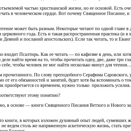
отъемлемой частью христианской жизни, но ее основой. Есть о
учать в человеческом сердце. Вот почему Священное Писание, и
чтение может быть разным. Некоторые читают по одной главе в д
церковного года. Есть и такая распространенная практика (и я х
и Деяний и посланий апостольских). Если так читать, то и Еван
 входит Псалтирь. Как ее читать — по кафизме в день, или хот
 деле найти время на то, чтобы прочитать одну, две, даже три г
ю себе, чтобы человек не мог найти несколько минут для чтения
ком прочитанного. По слову преподобного Серафима Саровского,
имо от его обязанностей и занятий, будет хотя бы вспоминать о т
ык приобретается со временем, нужно только приложить усилия.
соответствуют этому понятию?
о, в основе ― книги Священного Писания Ветхого и Нового заве
то книги, в которых изложен духовный опыт людей, сумевших жи
 не ведем столь же напряженную аскетическую жизнь, стать при
иков Божиих.