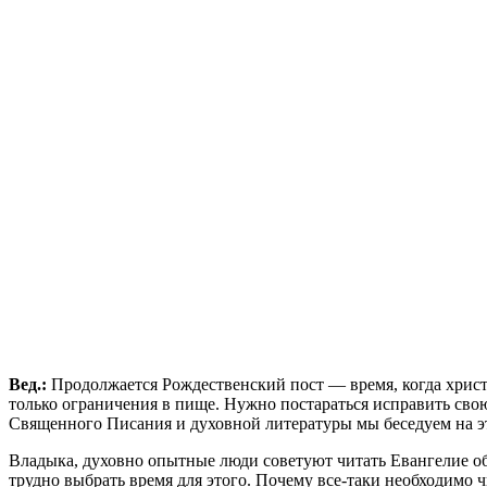
Вед.:
Продолжается Рождественский пост ― время, когда христи
только ограничения в пище. Нужно постараться исправить сво
Священного Писания и духовной литературы мы беседуем на э
Владыка, духовно опытные люди советуют читать Евангелие о
трудно выбрать время для этого. Почему все-таки необходимо ч