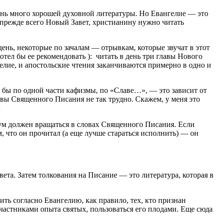
чень много хорошей духовной литературы. Но Евангелие — это
 прежде всего Новый Завет, христианину нужно читать
ень, некоторые по зачалам — отрывкам, которые звучат в этот
отел бы ее рекомендовать ): читать в день три главы Нового
гелие, и апостольские чтения заканчиваются примерно в одно и
я бы по одной части кафизмы, по «Славе…», — это зависит от
лавы Священного Писания не так трудно. Скажем, у меня это
…
 ум должен вращаться в словах Священного Писания. Если
ом, что он прочитал (а еще лучше стараться исполнить) ― он
та. Затем толкования на Писание ― это литература, которая в
ть согласно Евангелию, как правило, тех, кто признан
частниками опыта святых, пользоваться его плодами. Еще сюда