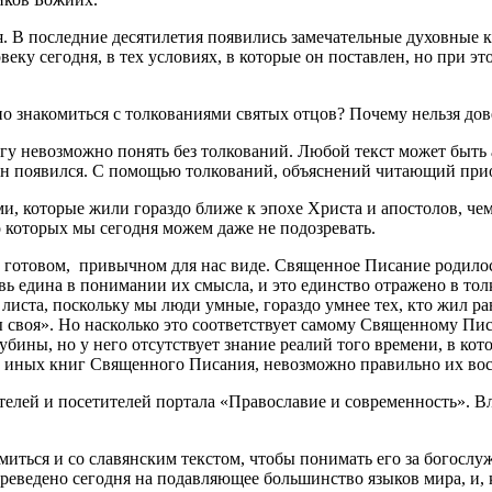
тся. В последние десятилетия появились замечательные духовн
веку сегодня, в тех условиях, в которые он поставлен, но при э
 знакомиться с толкованиями святых отцов? Почему нельзя дов
у невозможно понять без толкований. Любой текст может быть 
е он появился. С помощью толкований, объяснений читающий прио
ми, которые жили гораздо ближе к эпохе Христа и апостолов, че
 которых мы сегодня можем даже не подозревать.
в готовом, привычном для нас виде. Священное Писание родило
овь едина в понимании их смысла, и это единство отражено в то
 листа, поскольку мы люди умные, гораздо умнее тех, кто жил ра
овы своя». Но насколько это соответствует самому Священному П
лубины, но у него отсутствует знание реалий того времени, в ко
и иных книг Священного Писания, невозможно правильно их вос
ителей и посетителей портала «Православие и современность». 
ться и со славянским текстом, чтобы понимать его за богослуж
еведено сегодня на подавляющее большинство языков мира, и, ко