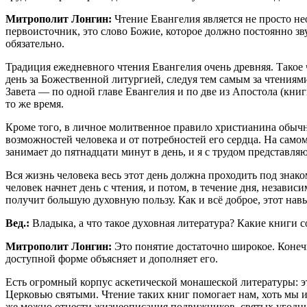
Митрополит Лонгин:
Чтение Евангелия является не просто не
первоисточник, это слово Божие, которое должно постоянно зв
обязательно.
Традиция ежедневного чтения Евангелия очень древняя. Такое 
день за Божественной литургией, следуя тем самым за чтениями 
Завета ― по одной главе Евангелия и по две из Апостола (книг
то же время.
Кроме того, в личное молитвенное правило христианина обычно
возможностей человека и от потребностей его сердца. На самом
занимает до пятнадцати минут в день, и я с трудом представля
Вся жизнь человека весь этот день должна проходить под зна
человек начнет день с чтения, и потом, в течение дня, независ
получит большую духовную пользу. Как и всё доброе, этот нав
Вед.:
Владыка, а что такое духовная литература? Какие книги 
Митрополит Лонгин:
Это понятие достаточно широкое. Конечн
доступной форме объясняет и дополняет его.
Есть огромный корпус аскетической монашеской литературы: э
Церковью святыми. Чтение таких книг помогает нам, хоть мы и
же можно отнести жизнеописания подвижников, святых угодн