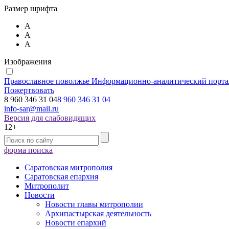
Размер шрифта
А
А
А
Изображения
Православное поволжье
Информационно-аналитический порта
Пожертвовать
8 960 346 31 04
8 960 346 31 04
info-sar@mail.ru
Версия для слабовидящих
12+
форма поиска
Саратовская митрополия
Саратовская епархия
Митрополит
Новости
Новости главы митрополии
Архипастырская деятельность
Новости епархий