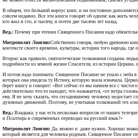
В общем, это большой корпус книг, и он постоянно дополняе
совсем недавно. Все эти книги говорят об одном: как жить чело
кто жил и сто, и тысячу, и почти две тысячи лет назад.
Вед.:
Почему при чтении Священного Писания надо обязательно
Митрополит Лонгин:
Собственно говоря, любую древнюю книг
контексте своего времени, культуры, истории того народа, гд
Второе: как правило, святоотеческие толкования созданы людь
подробности из земной жизни Спасителя, из истории Церкви, о
И потом надо понимать: Священное Писание не упало с неба 
которых она увидела ту Истину, которую знала изначала. Церк
берет книгу и говорит: «Вот сейчас-то мы начнем все с чистого
действительно что-то находит, что называется, «от ветра гол
ему. Я не хочу сказать, что сегодняшнему человеку недостает г
духовных движений. Поэтому, не учитывая толкований тех ил
Вед.:
Владыка, у нас есть несколько вопросов от наших телезр
и Псалтирь в современных переводах на русский язык?»
Митрополит Лонгин:
Да, можно и даже нужно. Хорошо знакоми
который является для человека родным. Священное Писание пер