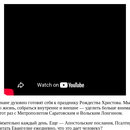
ане духовно готовят себя к празднику Рождества Христова. Мы 
ю жизнь, собраться внутренне и внешне ― уделить больше вним
тот раз с Митрополитом Саратовским и Вольским Лонгином.
бязательно каждый день. Еще ― Апостольские послания, Псалт
итать Евангелие ежедневно, что это дает человеку?