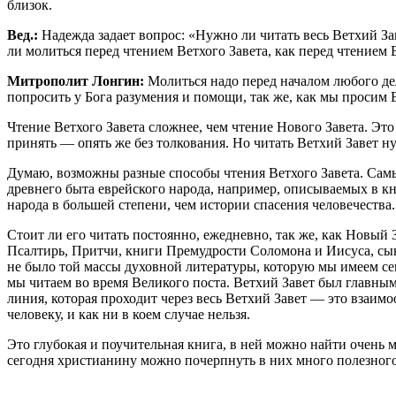
близок.
Вед.:
Надежда задает вопрос: «Нужно ли читать весь Ветхий За
ли молиться перед чтением Ветхого Завета, как перед чтением 
Митрополит Лонгин:
Молиться надо перед началом любого де
попросить у Бога разумения и помощи, так же, как мы просим 
Чтение Ветхого Завета сложнее, чем чтение Нового Завета. Эт
принять ― опять же без толкования. Но читать Ветхий Завет н
Думаю, возможны разные способы чтения Ветхого Завета. Самый
древнего быта еврейского народа, например, описываемых в кни
народа в большей степени, чем истории спасения человечества
Стоит ли его читать постоянно, ежедневно, так же, как Новый 
Псалтирь, Притчи, книги Премудрости Соломона и Иисуса, сы
не было той массы духовной литературы, которую мы имеем с
мы читаем во время Великого поста. Ветхий Завет был главным
линия, которая проходит через весь Ветхий Завет — это взаим
человеку, и как ни в коем случае нельзя.
Это глубокая и поучительная книга, в ней можно найти очень 
сегодня христианину можно почерпнуть в них много полезного