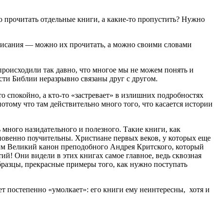
о прочитать отдельные книги, а какие-то пропустить? Нужно
Писания — можно их прочитать, а можно своими словами
 происходили так давно, что многое мы не можем понять и
асти Библии неразрывно связаны друг с другом.
о спокойно, а кто-то «застревает» в излишних подробностях
отому что там действительно много того, что касается истории
 много назидательного и полезного. Такие книги, как
овенно поучительны. Христиане первых веков, у которых еще
ним Великий канон преподобного Андрея Критского, который
й! Они видели в этих книгах самое главное, ведь сквозная
образцы, прекрасные примеры того, как нужно поступать
ет постепенно «умолкает»: его книги ему неинтересны, хотя и