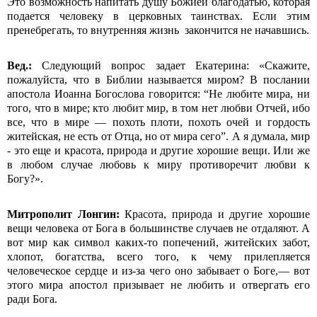
Это возможность напитать душу Божией благодатью, которая
подается человеку в церковных таинствах. Если этим
пренебрегать, то внутренняя жизнь закончится не начавшись.
Вед.:
Следующий вопрос задает Екатерина: «Скажите,
пожалуйста, что в Библии называется миром? В послании
апостола Иоанна Богослова говорится: “Не любите мира, ни
того, что в мире; кто любит мир, в том нет любви Отчей, ибо
все, что в мире — похоть плоти, похоть очей и гордость
житейская, не есть от Отца, но от мира сего”. А я думала, мир
- это еще и красота, природа и другие хорошие вещи. Или же
в любом случае любовь к миру противоречит любви к
Богу?».
Митрополит Лонгин:
Красота, природа и другие хорошие
вещи человека от Бога в большинстве случаев не отдаляют. А
вот мир как символ каких-то попечений, житейских забот,
хлопот, богатства, всего того, к чему прилепляется
человеческое сердце и из-за чего оно забывает о Боге,— вот
этого мира апостол призывает не любить и отвергать его
ради Бога.