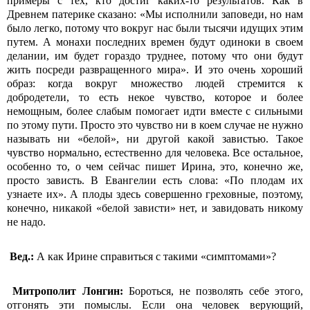
примеры с тех, кто достиг каких-то результатов. Как в
Древнем патерике сказано: «Мы исполнили заповеди, но нам
было легко, потому что вокруг нас были тысячи идущих этим
путем. А монахи последних времен будут одиноки в своем
делании, им будет гораздо труднее, потому что они будут
жить посреди развращенного мира». И это очень хороший
образ: когда вокруг множество людей стремится к
добродетели, то есть некое чувство, которое и более
немощным, более слабым помогает идти вместе с сильными
по этому пути. Просто это чувство ни в коем случае не нужно
называть ни «белой», ни другой какой завистью. Такое
чувство нормально, естественно для человека. Все остальное,
особенно то, о чем сейчас пишет Ирина, это, конечно же,
просто зависть. В Евангелии есть слова: «По плодам их
узнаете их». А плоды здесь совершенно греховные, поэтому,
конечно, никакой «белой зависти» нет, и завидовать никому
не надо.
Вед.:
А как Ирине справиться с такими «симптомами»?
Митрополит Лонгин:
Бороться, не позволять себе этого,
отгонять эти помыслы. Если она человек верующий,