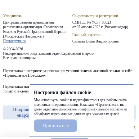
Учредитель
Свидетельство о регистрации
Централизованная православная
СМИ Эл № ФС77-83023
религиозная организация Саратовская
от 07 апреля 2022 г (Роскомнадзор)
Епархия
Русской Православной Церкви
Главный редактор
(Московский Патриархат)
Патриархия.ru
Сапаева Елена Владимировна
© 2004-2026
Информационно-издательский отдел Саратовской епархии
Все права защищены
Перепечатка в интернете разрешена при условии наличия активной ссылки на сайт
«Православное Поволжье».
Перепечатка материалов портала в печатных изданиях (книгах, прессе) возможна
только с письменного разрешения редакции.
Настройки файлов cookie
Мы используем cookie и идентификаторы для работы сайта,
аналитики и персонализации. Нажимая «Принять все», вы
даёте отдельное конкретное и информированное согласие на
Покровская
Балашовская
Балаковская
обработку персональных данных для указанных целей.
епархия
епархия
епархия
Принять все