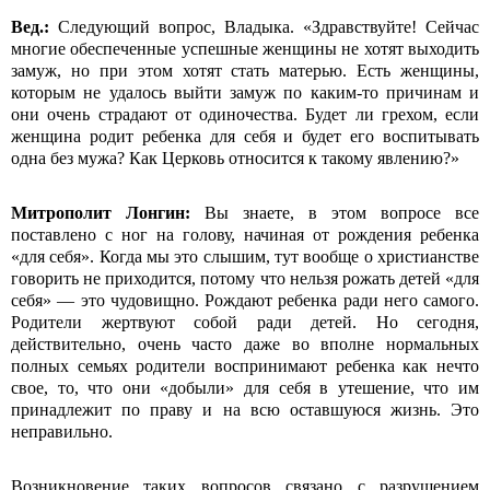
Вед.:
Следующий вопрос, Владыка. «Здравствуйте! Сейчас
многие обеспеченные успешные женщины не хотят выходить
замуж, но при этом хотят стать матерью. Есть женщины,
которым не удалось выйти замуж по каким-то причинам и
они очень страдают от одиночества. Будет ли грехом, если
женщина родит ребенка для себя и будет его воспитывать
одна без мужа? Как Церковь относится к такому явлению?»
Митрополит Лонгин:
Вы знаете, в этом вопросе все
поставлено с ног на голову, начиная от рождения ребенка
«для себя». Когда мы это слышим, тут вообще о христианстве
говорить не приходится, потому что нельзя рожать детей «для
себя» — это чудовищно. Рождают ребенка ради него самого.
Родители жертвуют собой ради детей. Но сегодня,
действительно, очень часто даже во вполне нормальных
полных семьях родители воспринимают ребенка как нечто
свое, то, что они «добыли» для себя в утешение, что им
принадлежит по праву и на всю оставшуюся жизнь. Это
неправильно.
Возникновение таких вопросов связано с разрушением