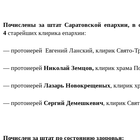
Почислены за штат Саратовской епархии, в 
4
старейших клирика епархии:
— протоиерей Евгений Ланский, клирик Свято-Тро
— протоиерей
Николай Земцов,
клирик храма По
— протоиерей
Лазарь Новокрещеных
, клирик х
— протоиерей
Сергий Демешкевич
, клирик Свя
Почислен за штат по состоянию здоровья: