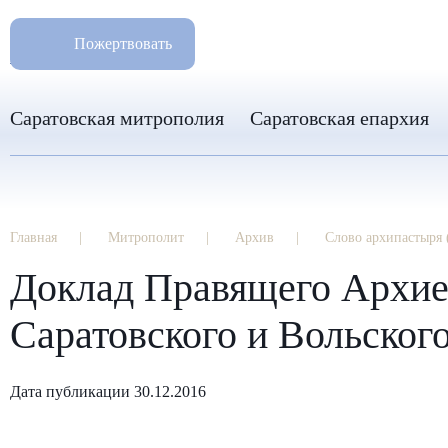
РАЗМ
8 960 346 31 04
Пожертвовать
info-sar@mail.ru
Саратовская митрополия
Саратовская епархия
Главная
Митрополит
Архив
Слово архипастыря 
Доклад Правящего Архие
Саратовского и Вольског
Дата публикации 30.12.2016