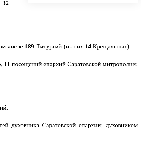
и
32
том числе
189
Литургий (из них
14
Крещальных).
е,
11
посещений епархий Саратовской митрополии:
ий:
тей духовника Саратовской епархии; духовником