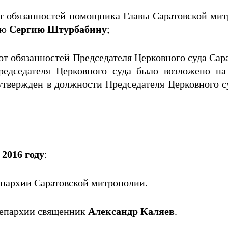
 обязанностей помощника Главы Саратовской митр
ею
Сергию Штурбабину
;
т обязанностей Председателя Церковного суда Сар
Председателя Церковного суда было возложено н
 утвержден в должности Председателя Церковного су
в
2016 году
:
пархии Саратовской митрополии.
 епархии священник
Александр Каляев
.