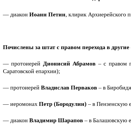
— диакон
Иоанн Петин
, клирик Архиерейского п
Почислены за штат с правом перехода в другие
— протоиерей
Дионисий Абрамов
– с правом 
Саратовской епархии);
— протоиерей
Владислав Перваков
– в Биробид
— иеромонах
Петр (Бородулин)
– в Пензенскую 
— диакон
Владимир Шарапов
– в Балашовскую 