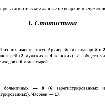
 общие статистические данные по епархии и служен
I. Статистика
4
из них имеют статус Архиерейских подворий и
астырей (
2
мужских и
4
женских). Из общего чи
риходов и
6
монастырей.
; больничных —
8
(
6
зарегистрированных
стрированных). Часовен —
17.