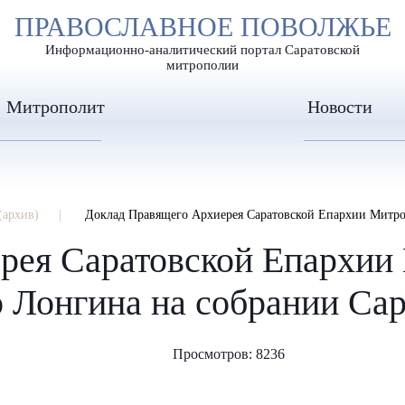
А
ПРАВОСЛАВНОЕ ПОВОЛЖЬЕ
А
ЕР ШРИФТА
ИЗОБРАЖЕН
А
Информационно-аналитический портал Саратовской
митрополии
Митрополит
Новости
(архив)
Доклад Правящего Архиерея Саратовской Епархии Митрополи
рея Саратовской Епархии
о Лонгина на собрании Са
Просмотров: 8236