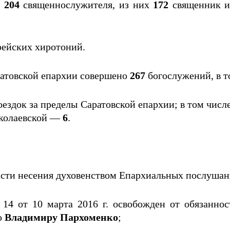
е
204
священнослужителя, из них
172
священник 
ейских хиротоний.
ратовской епархии совершено
267
богослужений, в 
ездок за пределы Саратовской епархии; в том числ
иколаевской —
6
.
асти несения духовенством Епархиальных послушан
4 от 10 марта 2016 г. освобожден от обязаннос
ю
Владимиру Пархоменко
;