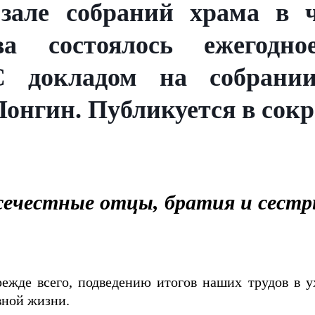
 зале собраний храма в 
а состоялось ежегодно
 С докладом на собрани
онгин. Публикуется в сок
сечестные отцы, братия и сестр
режде всего, подведению итогов наших трудов в у
вной жизни.