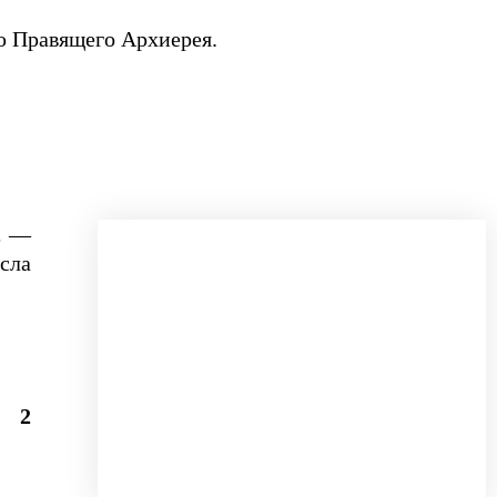
ию Правящего Архиерея.
2
—
сла
 и
2