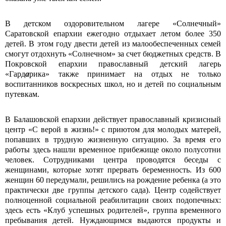
В детском оздоровительном лагере «Солнечный»
Саратовской епархии ежегодно отдыхает летом более 350
детей. В этом году двести детей из малообеспеченных семей
смогут отдохнуть «Солнечном» за счет бюджетных средств. В
Покровской епархии православный детский лагерь
«Гард
а
рика» также принимает на отдых не только
воспитанников воскресных школ, но и детей по социальным
путевкам.
В Балашовской епархии действует православный кризисный
центр «С верой в жизнь!» с приютом для молодых матерей,
попавших в трудную жизненную ситуацию. За время его
работы здесь нашли временное прибежище около полусотни
человек. Сотрудниками центра проводятся беседы с
женщинами, которые хотят прервать беременность. Из 600
женщин 60 передумали, решились на рождение ребенка (а это
практически две группы детского сада). Центр содействует
полноценной социальной реабилитации своих подопечных:
здесь есть «Клуб успешных родителей», группа временного
пребывания детей. Нуждающимся выдаются продукты и