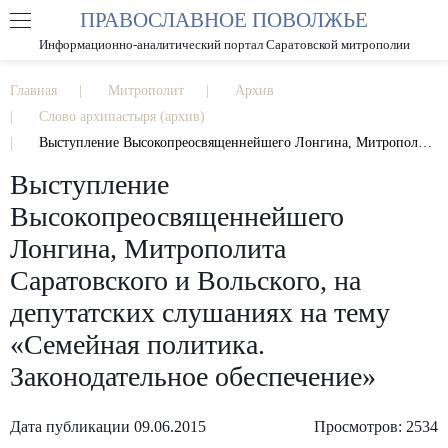
ПРАВОСЛАВНОЕ ПОВОЛЖЬЕ
А
А
РАЗМЕР ШРИФТА
А
Информационно-аналитический портал Саратовской митрополии
ИЗОБРАЖЕНИЯ
Главная
Митрополит
Архив
Слово архипастыря (архив)
Выступление Высокопреосвященнейшего Лонгина, Митрополита Саратовского и Вольского, на депутатских слушаниях на тему «Семейная политика. Законодательное обеспечение»
Выступление
Высокопреосвященнейшего
Лонгина, Митрополита
Саратовского и Вольского, на
депутатских слушаниях на тему
«Семейная политика.
Законодательное обеспечение»
Дата публикации 09.06.2015
Просмотров: 2534