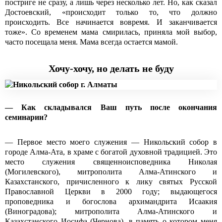
постриге не сразу, а лишь через несколько лет. Но, как сказал
Достоевский, «происходит только то, что должно
происходить. Все начинается вовремя. И заканчивается
тоже». Со временем мама смирилась, приняла мой выбор,
часто посещала меня. Мама всегда остается мамой.
Хочу-хочу, но делать не буду
— Как складывался Ваш путь после окончания
семинарии?
— Первое место моего служения — Никольский собор в
городе Алма-Ата, в храме с богатой духовной традицией. Это
место служения священноисповедника Николая
(Могилевского), митрополита Алма-Атинского и
Казахстанского, причисленного к лику святых Русской
Православной Церкви в 2000 году; выдающегося
проповедника и богослова архимандрита Исаакия
(Виноградова); митрополита Алма-Атинского и
Казахстанского Иосифа (Чернова), в память о котором меня