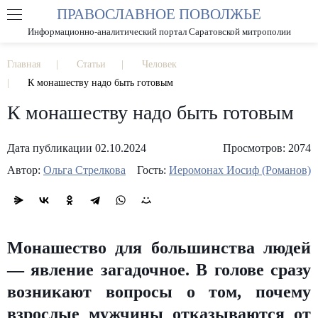
ПРАВОСЛАВНОЕ ПОВОЛЖЬЕ
А
А
РАЗМЕР ШРИФТА
А
Информационно-аналитический портал Саратовской митрополии
ИЗОБРАЖЕНИЯ
Главная
Статьи
Человек
К монашеству надо быть готовым
К монашеству надо быть готовым
Дата публикации 02.10.2024
Просмотров: 2074
Автор:
Ольга Стрелкова
Гость:
Иеромонах Иосиф (Романов)
Монашество для большинства людей
— явление загадочное. В голове сразу
возникают вопросы о том, почему
взрослые мужчины отказываются от