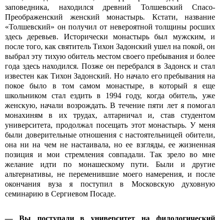
заповедника, находился древний Толшевский Спасо-
Преображенский женский монастырь. Кстати, название
«Толшевский» он получил от невероятной толщины росших
здесь деревьев. Исторически монастырь был мужским, и
после того, как святитель Тихон Задонский ушел на покой, он
выбрал эту тихую обитель местом своего пребывания и более
года здесь находился. Позже он перебрался в Задонск и стал
известен как Тихон Задонский. Но начало его пребывания на
покое было в том самом монастыре, в который я еще
школьником стал ездить в 1994 году, когда обитель, уже
женскую, начали возрождать. В течение пяти лет я помогал
монахиням в их трудах, алтарничал и, став студентом
университета, продолжал посещать этот монастырь. У меня
были доверительные отношения с настоятельницей обители,
она ни на чем не настаивала, но ее взгляды, ее жизненная
позиция и мои стремления совпадали. Так зрело во мне
желание идти по монашескому пути. Были и другие
альтернативы, не переменившие моего намерения, и после
окончания вуза я поступил в Московскую духовную
семинарию в Сергиевом Посаде.
— Вы поступали в университет на филологический