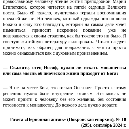
православному человеку чтение жития преподобной Марии
Египетской, которое читается на пятой седмице Великого
поста. Было ей тяжело, мучительно терзали воспоминания
прежней жизни. Но человек, который однажды познал волю
Божию и силу Его благодати, который на самом деле хочет
измениться, приносит искреннее покаяние, уже не
возвращается к своим страстям, как бы тяжело это ни было. Я
советую житийную литературу фильтровать. Что-то следует
принимать, как образец для подражания, с чем-то просто
можно ознакомиться как с духовным произведением.
— Скажите, отец Иосиф, нужно ли искать монашества
или сама мысль об иноческой жизни приходит от Бога?
— Я не на месте Бога, это только Он знает. Просто к этому
решению нужно быть внутренне готовым. Эта мысль не
может прийти к человеку без его желания, без состояния
готовности к монашеству. До всякого дела нужно дорасти.
Газета «Церковная жизнь» (Покровская епархия), № 10
(295), сентябрь 2024 г.