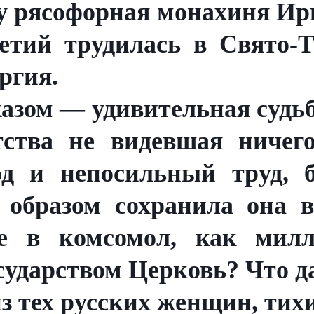
 рясофорная монахиня Ири
етий трудилась в Свято-
ргия.
казом — удивительная судьб
етства не видевшая ничег
д и непосильный труд, б
 образом сохранила она в
 в комсомол, как милл
осударством Церковь? Что д
з тех русских женщин, тих