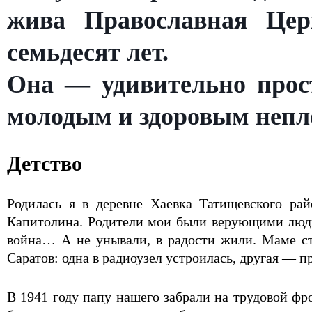
жива Православная Церк
семьдесят лет.
Она — удивительно прос
молодым и здоровым неплох
Детство
Родилась я в деревне Хаевка Татищевского ра
Капитолина. Родители мои были верующими людь
война… А не унывали, в радости жили. Маме ста
Саратов: одна в радиоузел устроилась, другая — 
В 1941 году папу нашего забрали на трудовой ф