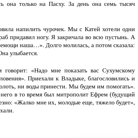
ь она только на Пасху. За день она семь тысяч
овила напилить чурочек. Мы с Катей хотели одни
аб придавил ногу. Я закричала во всю пустынь. А
 немощи наша…». Долго молилась, а потом сказала:
Она улыбается.
 говорит: «Надо мне показать вас Сухумскому
словения». Приехали к Владыке, благословились и
колоть, ни воды принести. Мы будем им помогать».
 него в то время был митрополит Ефрем (будущий
ьезно: «Жалко мне их, молодые еще, тяжело будет»,
хали.