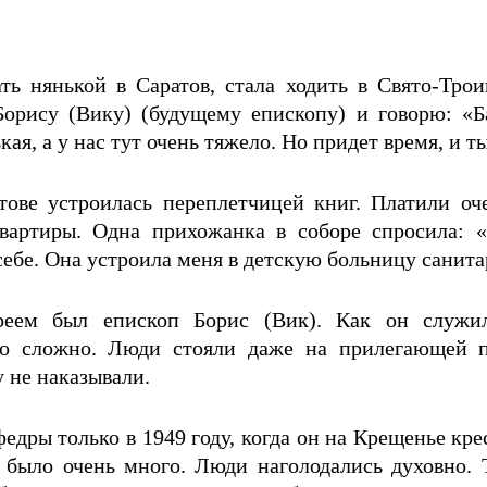
ть нянькой в Саратов, стала ходить в Свято-Тро
Борису (Вику) (будущему епископу) и говорю: «Б
ая, а у нас тут очень тяжело. Но придет время, и т
тове устроилась переплетчицей книг. Платили оч
вартиры. Одна прихожанка в соборе спросила: «
себе. Она устроила меня в детскую больницу санитар
реем был епископ Борис (Вик). Как он служил
ло сложно. Люди стояли даже на прилегающей п
 не наказывали.
едры только в 1949 году, когда он на Крещенье кре
 было очень много. Люди наголодались духовно. 