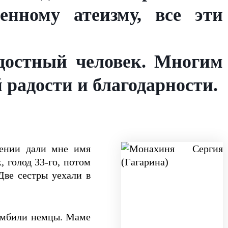
енному атеизму, все эти
достный человек. Многим
 радости и благодарности.
щении дали мне имя
 голод 33-го, потом
Две сестры уехали в
бомбили немцы. Маме