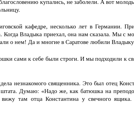
о благословению купались, не заболели. А вот моло
ольницу.
говской кафедре, несколько лет в Германии. Пр
а. Когда Владыка приехал, она нам сказала. Мы с м
кали о нем! Да и многие в Саратове любили Владыку
тюшки сами к себе были строги. И мы подходили к 
дела незнакомого священника. Это был отец Конст
е штата. Думаю: «Надо же, как батюшка на препод
 вижу там отца Константина у свечного ящика.