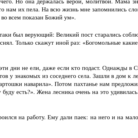
ечего. Но она держалась верой, молитвой. Мама з
сто нам их пела. На всю жизнь мне запомнились сло
, во всем показан Божий ум».
е-таки был верующий: Великий пост старались собл
снял. Только скажут иной раз: «Богомольные какие.
эти дни не ели, даже если кто подаст. Однажды в С
ов у знакомых из соседнего села. Зашли в дом к л
картошки наварила». Потом пахтанье нам предложила
ту буду есть?». Жена лесника очень на это удивилас
роился на работу. Ему дали паек: на него и на мал