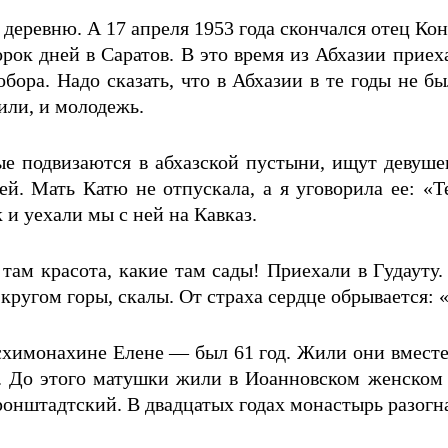
в деревню. А 17 апреля 1953 года скончался отец Ко
орок дней в Саратов. В это время из Абхазии приех
бора. Надо сказать, что в Абхазии в те годы не бы
дили, и молодежь.
ые подвизаются в абхазской пустыни, ищут девуш
й. Мать Катю не отпускала, а я уговорила ее: «Т
 и уехали мы с ней на Кавказ.
 там красота, какие там сады! Приехали в Гудауту
 кругом горы, скалы. От страха сердце обрывается: 
имонахине Елене — был 61 год. Жили они вместе с
 До этого матушки жили в Иоанновском женском м
онштадтский. В двадцатых годах монастырь разогна