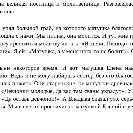
 великая постница и молитвенница. Разговлялас
итала.
упал большой граб, из которого матушка благосл
ошла с нами. Мы пилим, она молится. И тут мне гр
огу крестить и молитву читать: «Исцели, Господи,
хни». Я ей: «Матушка, а у меня нога-то не болит!». 
ни некоторое время. И вот матушка Елена нам
ю. Ведь я не могу набирать сестер без его благо
ушек пожить. Они старенькие, не могут ни дров на
 «Девчонки молодые, да вас там сваны украдут». У
: «Да оставь девчонок!». А Владыка сказал уже сер
уты. Мы в слезах простились с матушкой Еленой и уе