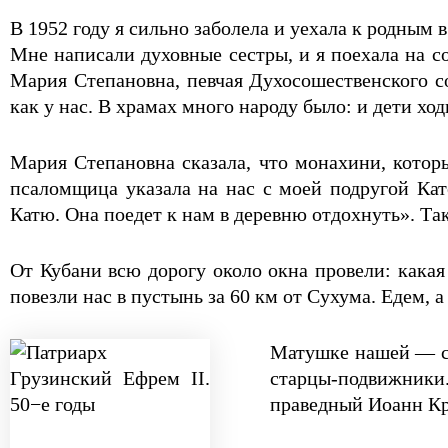
В 1952 году я сильно заболела и уехала к родным 
Мне написали духовные сестры, и я поехала на с
Мария Степановна, певчая Духосошественского со
как у нас. В храмах много народу было: и дети хо
Мария Степановна сказала, что монахини, котор
псаломщица указала на нас с моей подругой Кате
Катю. Она поедет к нам в деревню отдохнуть». Так
От Кубани всю дорогу около окна провели: какая
повезли нас в пустынь за 60 км от Сухума. Едем, а
Матушке нашей — сх
старцы-подвижники.
праведный Иоанн Кр