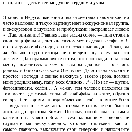
находитесь здесь и сейчас душой, сердцем и умом.
Я видел в Иерусалиме много благоговейных паломников, но
часто наблюдал и такую картину: идет экскурсионная группа,
и экскурсовод с шутками и прибаутками настраивает людей:
«...Так, внимание! Главная ваша задача сейчас — приготовить
свои смартфоны и успеть на святом месте сделать селфи...». Я
стою и думаю: «Господи, какие несчастные люди... Люди, вы
же больше сюда никогда не приедете, ну зачем вы это
делаете... Да поразмышляйте о том, что происходило на этом
месте, помолитесь о чем-то важном для вас — о своих
родных и близких, о своем Отечестве. Да хотя бы вздохните
просто: “Господи, я сейчас нахожусь у Твоего Гроба, помяни
моих родных: маму, папу, всех близких…”». Но нет — шутки,
фотоаппараты, селфи… А между тем человек находится на
том месте, где самый сильный «вай-фай» на земле, образно
говоря. Я так детям иногда объясняю, чтобы понятнее было
— ведь это те самые места, откуда молитва очень быстро
доходит до престола Божия. Поэтому, понаблюдав за такой
картиной на Святой Земле, всем паломникам говорю: не
слушайте вы экскурсоводов, которые отвлекают вас от
самого главного, выключайте свои телефоны и наполняйте