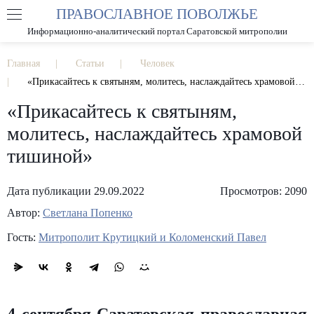
ПРАВОСЛАВНОЕ ПОВОЛЖЬЕ
А
А
РАЗМЕР ШРИФТА
А
Информационно-аналитический портал Саратовской митрополии
ИЗОБРАЖЕНИЯ
Главная
Статьи
Человек
«Прикасайтесь к святыням, молитесь, наслаждайтесь храмовой тишиной»
«Прикасайтесь к святыням,
молитесь, наслаждайтесь храмовой
тишиной»
Дата публикации 29.09.2022
Просмотров: 2090
Автор:
Светлана Попенко
Гость:
Митрополит Крутицкий и Коломенский Павел