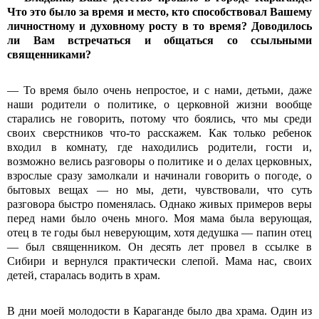
Что это было за время и место, кто способствовал Вашему
личностному и духовному росту в то время? Доводилось
ли Вам встречаться и общаться со ссыльными
священниками?
— То время было очень непростое, и с нами, детьми, даже
наши родители о политике, о церковной жизни вообще
старались не говорить, потому что боялись, что мы среди
своих сверстников что-то расскажем. Как только ребенок
входил в комнату, где находились родители, гости и,
возможно велись разговоры о политике и о делах церковных,
взрослые сразу замолкали и начинали говорить о погоде, о
бытовых вещах — но мы, дети, чувствовали, что суть
разговора быстро поменялась. Однако живых примеров веры
перед нами было очень много. Моя мама была верующая,
отец в те годы был неверующим, хотя дедушка — папин отец
— был священником. Он десять лет провел в ссылке в
Сибири и вернулся практически слепой. Мама нас, своих
детей, старалась водить в храм.
В дни моей молодости в Караганде было два храма. Один из