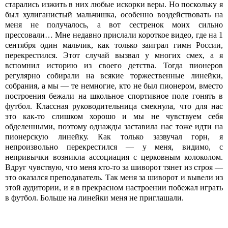
старались изжить в них любые искорки веры. Но поскольку я
был хулиганистый мальчишка, особенно воздействовать на
меня не получалось, а вот сестренок моих сильно
прессовали… Мне недавно прислали короткое видео, где на 1
сентября один мальчик, как только заиграл гимн России,
перекрестился. Этот случай вызвал у многих смех, а я
вспомнил историю из своего детства. Тогда пионеров
регулярно собирали на всякие торжественные линейки,
собрания, а мы — те немногие, кто не был пионером, вместо
построения бежали на школьное спортивное поле гонять в
футбол. Классная руководительница смекнула, что для нас
это как-то слишком хорошо и мы не чувствуем себя
обделенными, поэтому однажды заставила нас тоже идти на
пионерскую линейку. Как только зазвучал горн, я
непроизвольно перекрестился — у меня, видимо, с
непривычки возникла ассоциация с церковным колоколом.
Вдруг чувствую, что меня кто-то за шиворот тянет из строя —
это оказался преподаватель. Так меня за шиворот и вывели из
этой аудитории, и я в прекрасном настроении побежал играть
в футбол. Больше на линейки меня не приглашали.