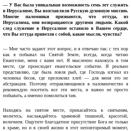
—
У Вас была уникальная возможность семь лет служить
в Иерусалиме, Вы возглавляли Русскую духовную миссию.
Многие паломники признаются, что оттуда, из
Иерусалима, они возвращаются другими людьми. Какой
след служение в Иерусалиме оставило в Вашем сердце,
что Вы оттуда привезли с собой, какие мысли, чувства?
— Мне часто задают этот вопрос, и я отвечаю так: с тех пор
как я побывал на Святой Земле, всегда, когда читаю
Евангелие, меня с вами нет. Я мысленно нахожусь в том
месте, где происходит евангельское событие. Я реально
представляю, где была ловля рыб, где Господь изгнал из
человека бесов, где преломлял хлеб — для меня это не
абстракция. Поэтому отправляющимся в паломничество я
рекомендую посетить все эти места, и важно не просто
побывать, а именно помолиться там.
Находясь на святом месте, прикасайтесь к святыням,
молитесь, наслаждайтесь храмовой тишиной, красотой,
величием. Ощутите благодатное присутствие Бога не только
в храме, но и в своей жизни в этот неповторимый момент,