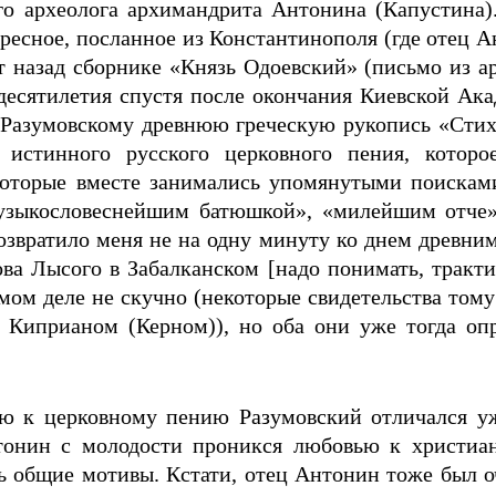
о археолога архимандрита Антонина (Капустина)
ересное, посланное из Константинополя (где отец А
т назад сборнике «Князь Одоевский» (письмо из а
есятилетия спустя после окончания Киевской Акад
Разумовскому древнюю греческую рукопись «Стихи
истинного русского церковного пения, которое
которые вместе занимались упомянутыми поискам
узыкословеснейшим батюшкой», «милейшим отче
звратило меня не на одну минуту ко днем древним
ова Лысого в Забалканском [надо понимать, трактир
амом деле не скучно (некоторые свидетельства том
 Киприаном (Керном)), но оба они уже тогда опр
ью к церковному пению Разумовский отличался у
онин с молодости проникся любовью к христиан
ь общие мотивы. Кстати, отец Антонин тоже был о