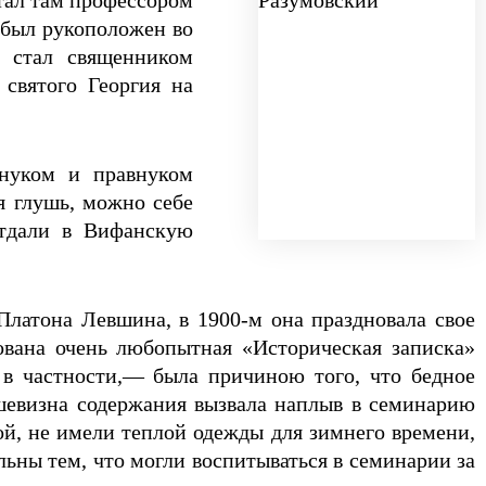
стал там профессором
 был рукоположен во
а стал священником
 святого Георгия на
внуком и правнуком
я глушь, можно себе
отдали в Вифанскую
латона Левшина, в 1900-м она праздновала свое
ована очень любопытная «Историческая записка»
 в частности,— была причиною того, что бедное
шевизна содержания вызвала наплыв в семинарию
й, не имели теплой одежды для зимнего времени,
льны тем, что могли воспитываться в семинарии за