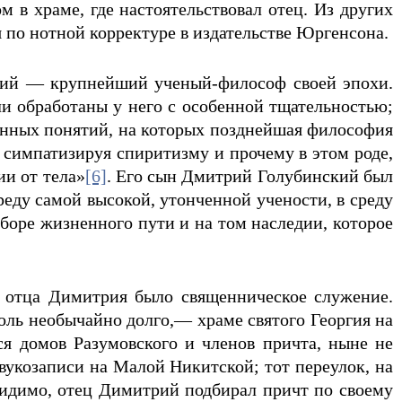
в храме, где настоятельствовал отец. Из других
 по нотной корректуре в издательстве Юргенсона.
кий — крупнейший ученый-философ своей эпохи.
и обработаны у него с особенной тщательностью;
венных понятий, на которых позднейшая философия
 симпатизируя спиритизму и прочему в этом роде,
ии от тела»
[6]
. Его сын Дмитрий Голубинский был
еду самой высокой, утонченной учености, в среду
боре жизненного пути и на том наследии, которое
 отца Димитрия было священническое служение.
оль необычайно долго,— храме святого Георгия на
ся домов Разумовского и членов причта, ныне не
вукозаписи на Малой Никитской; тот переулок, на
Видимо, отец Димитрий подбирал причт по своему