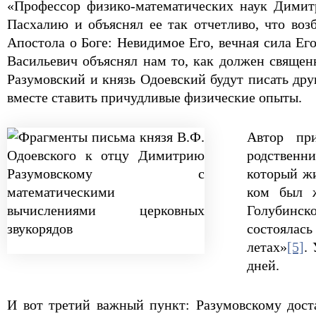
«Профессор физико-математических наук Димитр
Пасхалию и объяснял ее так отчетливо, что во
Апостола о Боге: Невидимое Его, вечная сила Ег
Васильевич объяснял нам то, как должен свяще
Разумовский и князь Одоевский будут писать др
вместе ставить причудливые физические опыты.
Автор пр
родственн
который жи
ком был 
Голубинско
состоялас
летах»
[5]
.
дней.
И вот третий важный пункт: Разумовскому дост