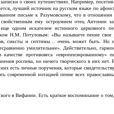
 записки о своих путешествиях. Например, посетив
жется, лучший источник на русском языке по афон
ованном письме к Разумовскому, что в отношении
а свойственным ему остроумием отец Антонин за
 еще одним искателем истинного церковного пе
иком Н.М. Потуловым: «Вы называете пение свое
езов, сиксты и септимы… очень может быть. Но 
есравненно умилительнее». Действительно, гармо
в качестве противовеса «европеизированному» 
нения роспева, но ничего творческого в них нет. 
в них есть личные поручения, которые свидетельству
ть современной нотацией пение всех православных
кого в Вифании. Есть краткое воспоминание о том,