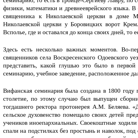
семинарию, то есть в Троице-Сергиеву Лавру, по 
физики, математики и древнееврейского языка. В
священника к Николаевской церкви в доме М
Николаевской церкви у Боровицких ворот Кремл
Всполье, где и оставался до конца своих дней, то ес
Здесь есть несколько важных моментов. Во-п
священников села Воскресенского Одоевского уез
представить, какой глушью это было в перво
семинарию, учебное заведение, расположенное дал
Вифанская семинария была создана в 1800 году
столетие, по этому случаю был выпущен сборни
тогдашнего ректора протоиерея А.М. Беляева. 
сельское духовенство помещало своих детей пр
учеников иноепархиальных. Своекоштные ходили 
спали на подстилках без простынь и наволок, под