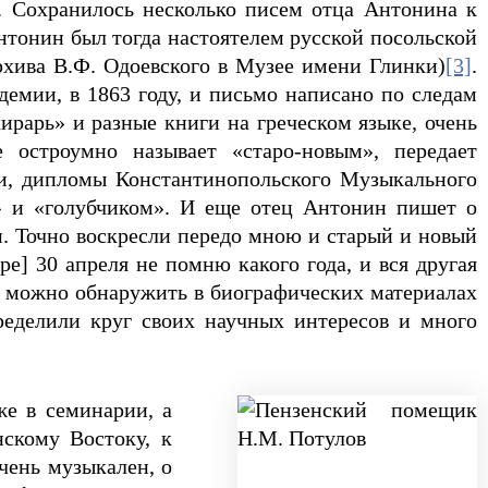
. Сохранилось несколько писем отца Антонина к
нтонин был тогда настоятелем русской посольской
рхива В.Ф. Одоевского в Музее имени Глинки)
[3]
.
емии, в 1863 году, и письмо написано по следам
рарь» и разные книги на греческом языке, очень
 остроумно называет «старо-новым», передает
и, дипломы Константинопольского Музыкального
» и «голубчиком». И еще отец Антонин пишет о
. Точно воскресли передо мною и старый и новый
е] 30 апреля не помню какого года, и вся другая
у можно обнаружить в биографических материалах
еделили круг своих научных интересов и много
же в семинарии, а
скому Востоку, к
чень музыкален, о