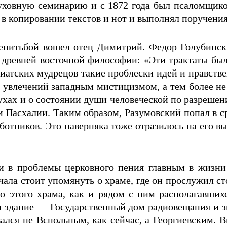
ховную семинарию и с 1872 года был псаломщиком 
в копировании текстов и нот и выполнял поручения
 женитьбой вошел отец Димитрий. Федор Голубинс
древней восточной философии: «Эти трактаты был
зиатских мудрецов такие проблески идей и нравст
я увлечений западным мистицизмом, а тем более не
хах и о состоянии души человеческой по разрешен
Пасхалии. Таким образом, Разумовский попал в ср
отников. Это наверняка тоже отразилось на его вы
ти в проблемы церковного пения главным в жизни
ала стоит упомянуть о храме, где он прослужил ст
то этого храма, как и рядом с ним располагавших
м здание — Государственный дом радиовещания и з
вался не Вспольным, как сейчас, а Георгиевским. 