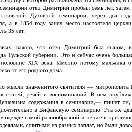
соседству с которой расположена эта семинария, и 
 семинарии отец Димитрий пробыл семь лет, затем
осковской Духовной семинарии, через два год
я, а в 1854 году занял место настоятеля церкви
ть 35 лет.
ервых, важно, что отец Димитрий был сыном, 
да Тульской губернии. Это и сейчас очень больша
й половине XIX века. Именно потому мальчика 
еко от его родного дома.
 по мысли знаменитого святителя — митрополита П
к статей, речей и воспоминаний. В нем опублик
«Дешевизна содержания в семинарии,— пишет он,
едпочтительно в Вифанскую семинарию. Эта же де
в одежде самой разнообразной и не все в прилично
 одеялами, сшитыми из разных заплат, но были дово