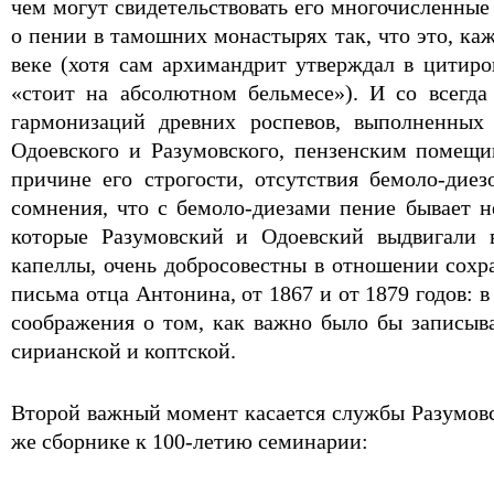
чем могут свидетельствовать его многочисленные
о пении в тамошних монастырях так, что это, ка
веке (хотя сам архимандрит утверждал в цитир
«стоит на абсолютном бельмесе»). И со всегд
гармонизаций древних роспевов, выполненных
Одоевского и Разумовского, пензенским помещ
причине его строгости, отсутствия бемоло-ди
сомнения, что с бемоло-диезами пение бывает н
которые Разумовский и Одоевский выдвигали 
капеллы, очень добросовестны в отношении сохра
письма отца Антонина, от 1867 и от 1879 годов: 
соображения о том, как важно было бы записыва
сирианской и коптской.
Второй важный момент касается службы Разумовс
же сборнике к 100-летию семинарии: