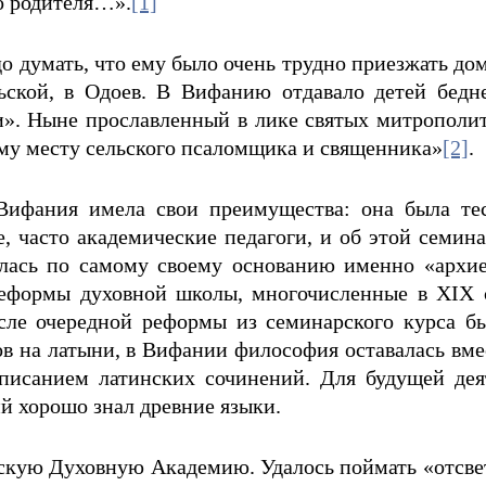
о родителя…».
[1]
о думать, что ему было очень трудно приезжать домо
ьской, в Одоев. В Вифанию отдавало детей бедне
ии». Ныне прославленный в лике святых митропол
му месту сельского псаломщика и священника»
[2]
.
Вифания имела свои преимущества: она была те
, часто академические педагоги, и об этой семин
ялась по самому своему основанию именно «архи
реформы духовной школы, многочисленные в XIX 
осле очередной реформы из семинарского курса б
в на латыни, в Вифании философия оставалась вме
писанием латинских сочинений. Для будущей деят
 хорошо знал древние языки.
скую Духовную Академию. Удалось поймать «отсвет»