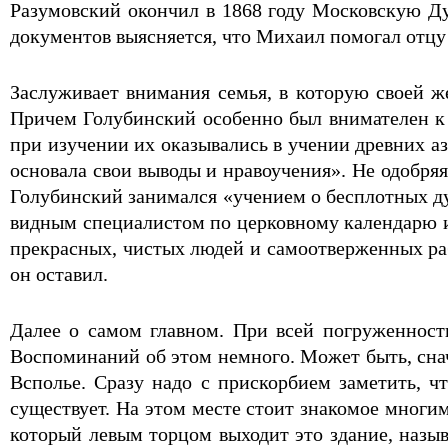
Разумовский окончил в 1868 году Московскую Ду
документов выясняется, что Михаил помогал отцу 
Заслуживает внимания семья, в которую своей
Причем Голубинский особенно был внимателен к 
при изучении их оказывались в учении древних а
основала свои выводы и нравоучения». Не одобря
Голубинский занимался «учением о бесплотных ду
видным специалистом по церковному календарю и 
прекрасных, чистых людей и самоотверженных раб
он оставил.
Далее о самом главном. При всей погруженнос
Воспоминаний об этом немного. Может быть, снач
Всполье. Сразу надо с прискорбием заметить, ч
существует. На этом месте стоит знакомое многи
который левым торцом выходит это здание, назы