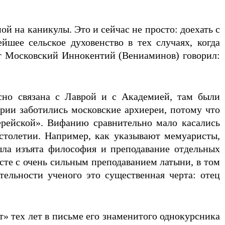
й на каникулы. Это и сейчас не просто: доехать с
йшее сельское духовенство в тех случаях, когда
ит Московский Иннокентий (Вениаминов) говорил:
сно связана с Лаврой и с Академией, там были
арии заботились московские архиереи, потому что
ерейской». Вифанию сравнительно мало касались
столетии. Например, как указывают мемуаристы,
ыла изъята философия и преподавание отдельных
сте с очень сильным преподаванием латыни, в том
ельности ученого это существенная черта: отец
 тех лет в письме его знаменитого однокурсника