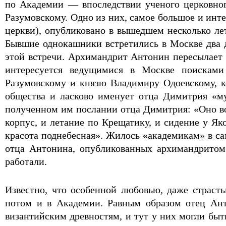
по Академии — впоследствии ученого церковног
Разумовскому. Одно из них, самое большое и инт
церкви), опубликовано в вышедшем несколько ле
Бывшие однокашники встретились в Москве два д
этой встречи. Архимандрит Антонин пересылает 
интересуется ведущимися в Москве поисками 
Разумовскому и князю Владимиру Одоевскому, 
общества и ласково именует отца Димитрия «м
полученном им послании отца Димитрия: «Оно во
корпус, и летание по Крещатику, и сидение у Як
красота поднебесная». Жилось «академикам» в с
отца Антонина, опубликованных архимандритом
работали.
Известно, что особенной любовью, даже страст
потом и в Академии. Равным образом отец Ант
византийским древностям, и тут у них могли быт