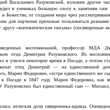
ий Васильевич Разумовский, изложив другие час
збудил в учениках большую охоту к занятиям сим
о и Божество, от создания мира чрез рассматриван
нник для научения прихожан пользоваться разным
уг другу «математические письма» (посвященные а
иведенных воспоминаний, профессор МДА Д
иком отца Димитрия Разумовского. Из воспоми
л и учился некоторое время в Посаде, а потом ст
женат отец Димитрий — на единственной доч
го, Марии Федоровне, сестре единственного же с
ь в Посаде в 1847 году. Мария Федоровна, как 
 У Разумовских был единственный сын — Михаил,
алась нелегкая доля священника-вдовца. Очевидн