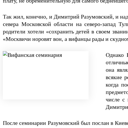
плату, не обременительную для самого беднейшег
Так жил, конечно, и Димитрий Разумовский, и над
севера Московской области на северо-запад Тул
родители хотели «сохранить детей в своем зван
«Москвичи норовят вон, а вифанцы рады и скудно
Однако 
отличные
она явл
всякие 
когда п
предмето
числе с 
Димитрий
После семинарии Разумовский был послан в Киев