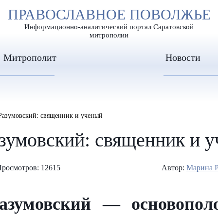
А
ПРАВОСЛАВНОЕ ПОВОЛЖЬЕ
А
ЕР ШРИФТА
ИЗОБРАЖЕН
А
Информационно-аналитический портал Саратовской
митрополии
Митрополит
Новости
азумовский: священник и ученый
зумовский: священник и 
росмотров: 12615
Автор:
Марина 
азумовский — основополо