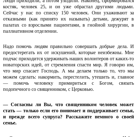
Люди приходили, а потом уходили. Наконец, сформировался
костяк, человек 25, и он уже обрастал другими людьми.
Сейчас у нас по списку 150 человек. Они ухаживают за
отказными (как принято их называть) детьми, дежурят в
палатах со взрослыми пациентами, в гнойной хирургии, в
паллиативном отделении.
Надо помочь людям правильно совершать добрые дела. И
предостерегать их от искушений, которые неизбежны. Мне
подчас приходится удерживать наших волонтеров от каких-то
новаторских идей, от стремления спасти мир. Я говорю им,
что мир спасает Господь. А мы делаем только то, что мы
можем сделать: накормить, перестелить, утешить и, главное
— помочь человеку примириться с Богом, связать
подопечного со священником, с Церковью.
— Согласны ли Вы, что священником человек может
стать — только если его понимает и поддерживает семья,
и прежде всего супруга? Расскажите немного о своей
семье.