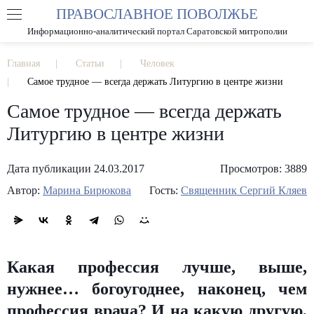
ПРАВОСЛАВНОЕ ПОВОЛЖЬЕ
А
А
РАЗМЕР ШРИФТА
А
Информационно-аналитический портал Саратовской митрополии
ИЗОБРАЖЕНИЯ
Главная
Статьи
Человек
Самое трудное — всегда держать Литургию в центре жизни
Самое трудное — всегда держать
Литургию в центре жизни
Дата публикации 24.03.2017
Просмотров: 3889
Автор:
Марина Бирюкова
Гость:
Священник Сергий Кляев
Какая профессия лучше, выше,
нужнее… богоугоднее, наконец, чем
профессия врача? И на какую другую,