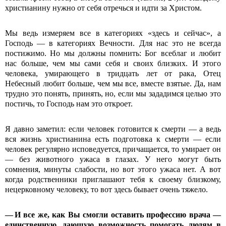
христианину нужно от себя отречься и идти за Христом.
Мы ведь измеряем все в категориях «здесь и сейчас», а
Господь — в категориях Вечности. Для нас это не всегда
постижимо. Но мы должны помнить: Бог всеблаг и любит
нас больше, чем мы сами себя и своих близких. И этого
человека, умирающего в тридцать лет от рака, Отец
Небесный любит больше, чем мы все, вместе взятые. Да, нам
трудно это понять, принять, но, если мы зададимся целью это
постичь, то Господь нам это откроет.
Я давно заметил: если человек готовится к смерти — а ведь
вся жизнь христианина есть подготовка к смерти — если
человек регулярно исповедуется, причащается, то умирает он
— без животного ужаса в глазах. У него могут быть
сомнения, минуты слабости, но вот этого ужаса нет. А вот
когда родственники приглашают тебя к своему близкому,
нецерковному человеку, то вот здесь бывает очень тяжело.
— И все же, как Вы смогли оставить профессию врача —
единственную, дающую возможность помогать людям в