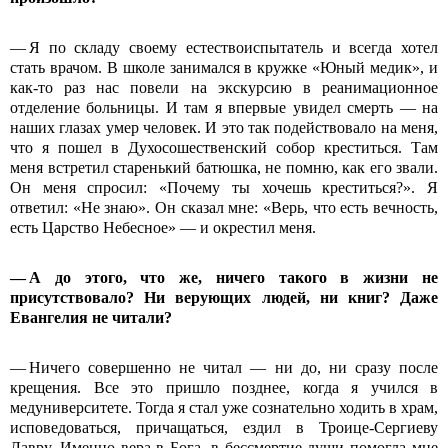
— Я по складу своему естествоиспытатель и всегда хотел
стать врачом. В школе занимался в кружке «Юный медик», и
как-то раз нас повели на экскурсию в реанимационное
отделение больницы. И там я впервые увидел смерть — на
наших глазах умер человек. И это так подействовало на меня,
что я пошел в Духосошественский собор креститься. Там
меня встретил старенький батюшка, не помню, как его звали.
Он меня спросил: «Почему ты хочешь креститься?». Я
ответил: «Не знаю». Он сказал мне: «Верь, что есть вечность,
есть Царство Небесное» — и окрестил меня.
— А до этого, что же, ничего такого в жизни не
присутствовало? Ни верующих людей, ни книг? Даже
Евангелия не читали?
— Ничего совершенно не читал — ни до, ни сразу после
крещения. Все это пришло позднее, когда я учился в
медуниверситете. Тогда я стал уже сознательно ходить в храм,
исповедоваться, причащаться, ездил в Троице-Сергиеву
Лавру. Именно вера в Бога, в бессмертие души помогла мне