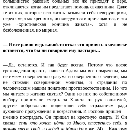
большинство раковых больных все же приходят к вере,
откликаются, когда им предлагают помощь священника. Даже
те из них, которые всю жизнь называли себя неверующими,
перед смертью крестятся, исповедуются и причащаются, и это
уже «христианская кончина живота», хотя и не
безболезненная, но мирная.
— И все равно ведь какой-то отказ это принять в человеке
останется, что бы ни говорили ему пастыри…
— Да, останется. И так будет всегда. Потому что после
грехопадения праотца нашего Адама мы все помрачены, мы
не имеем совершенного разума и совершенного ведения, мы
не стяжали совершенной молитвы, и страдания по
человеческим нашим понятиям противоестественны. Но что
мы читаем в житиях святых? Одни из них по собственному
выбору принимали смерть за Христа от рук гонителей,
другие добровольно подвергали себя страданиям ради
духовного пробуждения и возрастания. И Господь пришел —
именно пострадать, Он пришел на крестную смерть. И Он
сказал:
если кто хочет идти за Мною, отвергнись себя, и
возьми крест свой, и следуй за Мною
(там же, 24)… Каждому