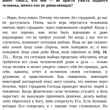
имеет смысл, что оно — не просто участь падшего
человека, ничего ему не добавляющая?
— Верю, безусловно. Потому что иначе, без страданий, до нас
не достучаться. Очень часто вера обретается человеком
именно через страдание, через переживание скорбей. Когда у
нас все хорошо, нам легко быть хорошими и даже
верующими: это не требует усилий. Но когда у нас что-то
случилось, возникает ситуация выбора. Ведь не зря сказано:
кто хочет душу свою сберечь, тот потеряет ее, а кто
потеряет душу свою ради Меня, тот обретет ее (
Мф.
16
,
25)… Когда эта ситуация выбора предельно обострена, когда
требуются все силы человеческой души и духа — только
тогда человек и может увидеть самого себя без прикрас, дать
себе, наконец, отчет в истинном своем состоянии, и
духовном, и нравственном. Как священник, имеющий
некоторый пастырский опыт, могу сказать, что именно через
болезни, через страдания Господь приводит многих людей к
покаянию. Когда физические силы человека угасают, а боль
нарастает, он вынужден принимать решение, делать выбор:
либо обратиться к Богу, либо отвергнуть Его. Есть больные,
которые Его отвергают, я с такими тоже сталкивался. Но