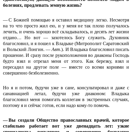
болезнях, продлевать земную жизнь?
— С Божией помощью я оставил медицину легко. Несмотря
на то что просто жил ею, и у меня не так плохо получалось
лечить, и очень хорошо всё складывалось, и десять лет жизни
отдано… Но вот — захотелось Богу служить. Духовник
благословил, и я пошел к Владыке (Митрополит Саратовский
и Вольский Лонгин. —
Авт
.). И Владыка благословил писать
прошение. И сразу после рукоположения во диаконы Господь
будто взял и отрезал меня от этого. Как березку, взял и
пересадил на другое поле — вместе со всеми корнями и
совершенно безболезненно.
Но я и потом, будучи уже в сане, консультировал и даже с
санавиацией летал, будучи уже диаконом: Владыка
благословил меня помогать коллегам в экстренных случаях,
поэтому я и сейчас готов, если надо кому-то помочь.
— Вы создали Общество православных врачей, которое
стабильно работает вот уже двенадцать лет: узкие
специалисты регулярно и совершенно бесплатно