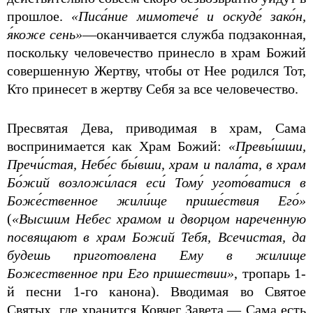
прошлое.
«Писа́ние мимотече́ и оскуде́ зако́н,
я́коже сень»
—оканчивается служба подзаконная,
поскольку человечество принесло в храм Божий
совершенную Жертву, чтобы от Нее родился Тот,
Кто принесет в жертву Себя за все человечество.
Пресвятая Дева, приводимая в храм, Сама
воспринимается как Храм Божий:
«Превы́шши,
Пречи́стая, Небе́с бы́вши, храм и пала́та, в храм
Бо́жий возложи́лася еси́ Тому́ угото́ватися в
Боже́ственное жили́ще прише́ствия Его́»
(
«Высшим Небес храмом и дворцом нареченную
посвящают в храм Божий Тебя, Всечистая, да
будешь приготовлена Ему в жилище
Божественное при Его пришествии»
, тропарь 1-
й песни 1-го канона). Вводимая во Святое
Святых, где хранится Ковчег Завета,— Сама есть