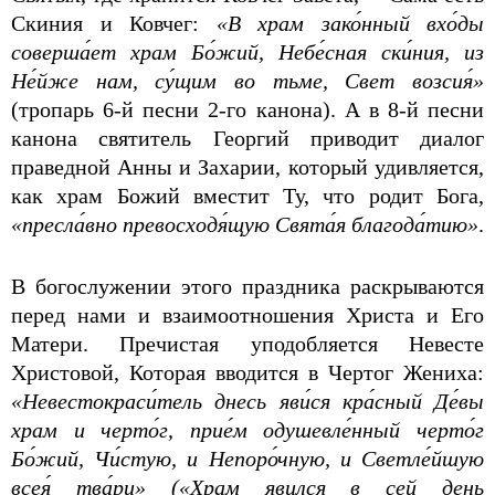
Скиния и Ковчег:
«В храм зако́нный вхо́ды
соверша́ет храм Бо́жий, Небе́сная ски́ния, из
Не́йже нам, су́щим во тьме, Свет возсия́»
(тропарь 6-й песни 2-го канона). А в 8-й песни
канона святитель Георгий приводит диалог
праведной Анны и Захарии, который удивляется,
как храм Божий вместит Ту, что родит Бога,
«пресла́вно превосходя́щую Свята́я благода́тию»
.
В богослужении этого праздника раскрываются
перед нами и взаимоотношения Христа и Его
Матери. Пречистая уподобляется Невесте
Христовой, Которая вводится в Чертог Жениха:
«Невестокраси́тель днесь яви́ся кра́сный Де́вы
храм и черто́г, прие́м одушевле́нный черто́г
Бо́жий, Чи́стую, и Непоро́чную, и Светле́йшую
всея́ тва́ри» («Храм явился в сей день