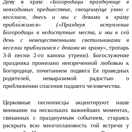
Деву в храм:
«Богоро́дицы пра́зднующе в
невходи́мых предше́ствие, свещеиму́ще у́мно с
весе́лием, днесь и мы с де́вами к хра́му
прибли́жимся» («Празднуя вступление
Богородицы в недоступные места, и мы в сей
день с невещественными светильниками в
веселии приблизимся с девами ко храму»
, тропарь
3-й песни 2-го канона утрени). Богослужение
праздника пронизано неизреченной любовью к
Богородице, почитанием подвига Ее праведных
родителей, невыразимой радостью о
приближении спасения падшего человечества.
Церковные песнописцы акцентируют наше
внимание на нескольких важнейших моментах,
связанных с празднуемым событием, стараясь
раскрыть всю многоплановость той встречи у