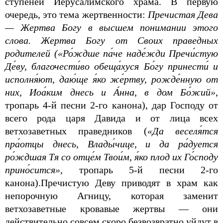
ступеней Иерусалимского храма. В первую
очередь, это тема жертвенности:
Пречистая Дева
— Жертва Богу в высшем понимании этого
слова. Жертва Богу от Своих праведных
родителей («Ро́ждше па́че наде́жди Пречи́стую
Де́ву, благочести́во обеща́хуся Бо́гу принести́ и
исполня́ют, даю́ще я́ко же́ртву, рожде́нную от
них, Иоа́ким днесь и А́нна, в дом Бо́жий»
,
тропарь 4-й песни 2-го канона), дар Господу от
всего рода царя Давида и от лица всех
ветхозаветных праведников (
«Да веселя́тся
пра́отцы днесь, Влады́чице, и да ра́дуется
ро́ждшая Тя со отце́м Твои́м, я́ко плод их Го́споду
прино́сится»
, тропарь 5-й песни 2-го
канона).Пречистую Деву приводят в храм как
непорочную Агницу, которая заменит
ветхозаветные кровавые жертвы — они
действительно совсем скоро безвозвратно уйдут в