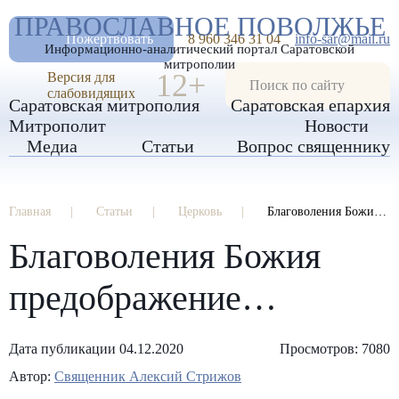
А
ПРАВОСЛАВНОЕ ПОВОЛЖЬЕ
А
РАЗМЕР ШРИФТА
А
Пожертвовать
8 960 346 31 04
info-sar@mail.ru
Информационно-аналитический портал Саратовской
ИЗОБРАЖЕНИЯ
митрополии
12+
Версия для
слабовидящих
Саратовская митрополия
Саратовская епархия
Митрополит
Новости
Медиа
Статьи
Вопрос священнику
Главная
Статьи
Церковь
Благоволения Божия предображение…
Благоволения Божия
предображение…
Дата публикации 04.12.2020
Просмотров: 7080
Автор:
Священник Алексий Стрижов