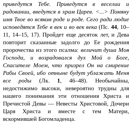
приведутся Тебе. Приведутся в веселии и
радовании, введутся в храм Царев. <...> Помяну
имя Твое во всяком роде и роде. Сего ради людие
исповедятся Тебе в век и во век века
(Пс.
44
, 10–
11, 14–15, 17). Пройдет еще десяток лет, и Дева
повторит сказанные задолго до Ее рождения
пророчества из этого псалма:
величит душа Моя
Господа, и возрадовался дух Мой о Боге,
Спасителе Моем, что призрел Он на смирение
Рабы Своей, ибо отныне будут ублажать Меня
все роды
(Лк.
1
, 46–48). Необычайны,
недостижимо высоки, невероятно трудны для
нашего понимания эти отношения Христа и
Пречистой Девы — Невесты Христовой, Дочери
Царя Христа и вместе с тем Матери,
вскормившей Богомладенца.