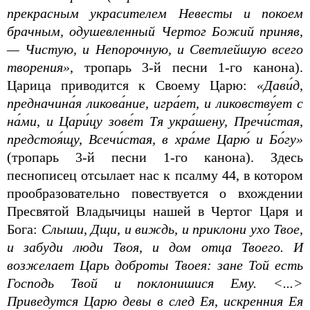
прекрасным украсителем Невесты и покоем
брачным, одушевленный Чертог Божий приняв,
— Чистую, и Непорочную, и Светлейшую всего
творения»
, тропарь 3-й песни 1-го канона).
Царица приводится к Своему Царю:
«Дави́д,
предначина́я ликова́ние, игра́ет, и ликовству́ет с
на́ми, и Цари́цу зове́т Тя укра́шену, Пречи́стая,
предстоя́щу, Всечи́стая, в хра́ме Царю́ и Бо́гу»
(тропарь 3-й песни 1-го канона). Здесь
песнописец отсылает нас к псалму 44, в котором
прообразовательно повествуется о вхождении
Пресвятой Владычицы нашей в Чертог Царя и
Бога:
Слыши, Дщи, и виждь, и приклони ухо Твое,
и забуди люди Твоя, и дом отца Твоего. И
возжелает Царь доброты Твоея: зане Той есть
Господь Твой и поклонишися Ему. <...>
Приведутся Царю девы в след Ея, искренния Ея