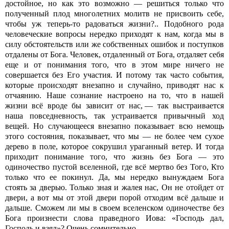
достойное, но как это возможно — решиться только что
полученный плод многолетних молитв не присвоить себе,
чтобы уж теперь-то радоваться жизни?.. Подобного рода
человеческие вопросы нередко приходят к нам, когда мы в
силу обстоятельств или же собственных ошибок и поступков
отдалены от Бога. Человек, отдаленный от Бога, отдаляет себя
еще и от понимания того, что в этом мире ничего не
совершается без Его участия. И потому так часто события,
которые происходят внезапно и случайно, приводят нас к
отчаянию. Наше сознание настроено на то, что в нашей
жизни всё вроде бы зависит от нас, — так выстраивается
наша повседневность, так устраивается привычный ход
вещей. Но случающееся внезапно показывает всю немощь
этого состояния, показывает, что мы — не более чем сухое
дерево в поле, которое сокрушил ураганный ветер. И тогда
приходит понимание того, что жизнь без Бога — это
одиночество пустой вселенной, где всё мертво без Того, Кто
только что ее покинул. Да, мы нередко вынуждаем Бога
стоять за дверью. Только зная и жалея нас, Он не отойдет от
двери, а вот мы от этой двери порой отходим всё дальше и
дальше. Сможем ли мы в своем вселенском одиночестве без
Бога произнести слова праведного Иова: «Господь дал,
Господь и взял»? Очень сомнительно.