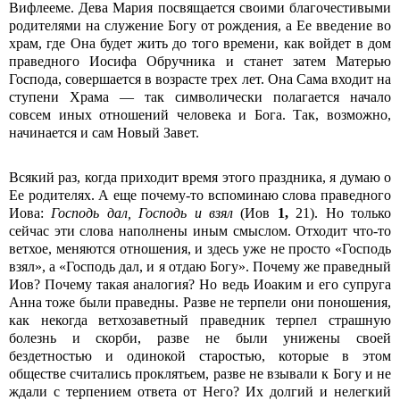
Вифлееме. Дева Мария посвящается своими благочестивыми
родителями на служение Богу от рождения, а Ее введение во
храм, где Она будет жить до того времени, как войдет в дом
праведного Иосифа Обручника и станет затем Матерью
Господа, совершается в возрасте трех лет. Она Сама входит на
ступени Храма — так символически полагается начало
совсем иных отношений человека и Бога. Так, возможно,
начинается и сам Новый Завет.
Всякий раз, когда приходит время этого праздника, я думаю о
Ее родителях. А еще почему-то вспоминаю слова праведного
Иова:
Господь дал, Господь и взял
(Иов
1,
21). Но только
сейчас эти слова наполнены иным смыслом. Отходит что-то
ветхое, меняются отношения, и здесь уже не просто «Господь
взял», а «Господь дал, и я отдаю Богу». Почему же праведный
Иов? Почему такая аналогия? Но ведь Иоаким и его супруга
Анна тоже были праведны. Разве не терпели они поношения,
как некогда ветхозаветный праведник терпел страшную
болезнь и скорби, разве не были унижены своей
бездетностью и одинокой старостью, которые в этом
обществе считались проклятьем, разве не взывали к Богу и не
ждали с терпением ответа от Него? Их долгий и нелегкий