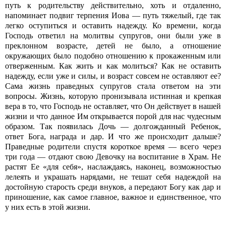
путь к родительству действительно, хоть и отдаленно,
напоминает подвиг терпения Иова — путь тяжелый, где так
легко оступиться и оставить надежду. Ко времени, когда
Господь ответил на молитвы супругов, они были уже в
преклонном возрасте, детей не было, а отношение
окружающих было подобно отношению к прокаженным или
отверженным. Как жить и как молиться? Как не оставить
надежду, если уже и силы, и возраст совсем не оставляют ее?
Сама жизнь праведных супругов стала ответом на эти
вопросы. Жизнь, которую пронизывала истинная и крепкая
вера в то, что Господь не оставляет, что Он действует в нашей
жизни и что данное Им открывается порой для нас чудесным
образом. Так появилась Дочь — долгожданный Ребенок,
ответ Бога, награда и дар. И что же происходит дальше?
Праведные родители спустя короткое время — всего через
три года — отдают свою Девочку на воспитание в Храм. Не
растят Ее «для себя», наслаждаясь, наконец, возможностью
лелеять и украшать нарядами, не тешат себя надеждой на
достойную старость среди внуков, а передают Богу как дар и
приношение, как самое главное, важное и единственное, что
у них есть в этой жизни.