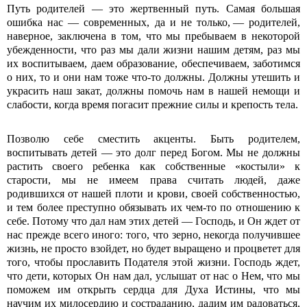
Путь родителей — это жертвенный путь. Самая большая
ошибка нас — современных, да и не только, — родителей,
наверное, заключена в том, что мы пребываем в некоторой
убежденности, что раз мы дали жизни нашим детям, раз мы
их воспитываем, даем образование, обеспечиваем, заботимся
о них, то и они нам тоже что-то должны. Должны утешить и
украсить наш закат, должны помочь нам в нашей немощи и
слабости, когда время погасит прежние силы и крепость тела.
Позволю себе сместить акценты. Быть родителем,
воспитывать детей — это долг перед Богом. Мы не должны
растить своего ребенка как собственные «костыли» к
старости, мы не имеем права считать людей, даже
родившихся от нашей плоти и крови, своей собственностью,
и тем более преступно обязывать их чем-то по отношению к
себе. Потому что дал нам этих детей — Господь, и Он ждет от
нас прежде всего иного: того, что зерно, некогда получившее
жизнь, не просто взойдет, но будет выращено и процветет для
того, чтобы прославить Подателя этой жизни. Господь ждет,
что дети, которых Он нам дал, услышат от нас о Нем, что мы
поможем им открыть сердца для Духа Истины, что мы
научим их милосердию и состраданию, дадим им радоваться,