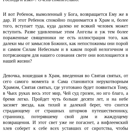
И вот Ребенок, вымоленный у Бога, возвращается Ему же в
дар. И этот Ребенок спокойно поднимается в Храм и, более
того, вступает туда, куда далеко не всякий человек может
вступить. Разве удивленные этим Ангелы и уж тем более
пораженные священники не есть иллюстрация того, как
далеки мы от замыслов Божиих, как непостижимы они порой
и самим Силам Небесным и в каком порой нелогичном и
потрясающем для нашего сознания свете они воплощаются в
нашей жизни?
Девочка, вошедшая в Храм, введенная во Святая святых, от
сего самого момента и Сама становится нерукотворным
Храмом, Святая святых, где уготовано будет появиться Тому,
в Чьих руках весь этот мир, Чей суд грозен, но иго благо, а
бремя легко. Пройдет чуть больше десяти лет, и на небе
засияет звезда, как тихий и далекий берег, что снится
страдающему от страшных штормов путешественнику,
страннику, потерявшему свой дом и жаждущему
возвращения. И этот свет уже не погаснет, а вифлеемский
хлев соберет к себе всех уставших от сиротства, чтобы