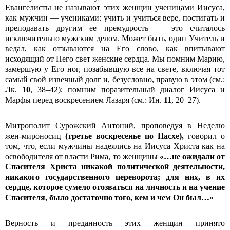
Евангелисты не называют этих женщин ученицами Иисуса,
как мужчин — учениками: учить и учиться вере, постигать и
преподавать другим ее премудрость — это считалось
исключительно мужским делом. Может быть, один Учитель и
ведал, как отзываются на Его слово, как впитывают
исходящий от Него свет женские сердца. Мы помним Марию,
замершую у Его ног, позабывшую все на свете, включая тот
самый свой извечный долг и, безусловно, правую в этом (см.:
Лк.
10
, 38–42); помним поразительный диалог Иисуса и
Марфы перед воскресением Лазаря (см.: Ин.
11
, 20–27).
Митрополит Сурожский Антоний, проповедуя в Неделю
жен-мироносиц
(третье воскресенье по Пасхе),
говорил о
том, что, если мужчины надеялись на Иисуса Христа как на
освободителя от власти Рима, то женщины
«…не ожидали от
Спасителя Христа никакой политической деятельности,
никакого государственного переворота; для них, в их
сердце, которое сумело отозваться на личность и на учение
Спасителя, было достаточно того, кем и чем Он был…
»
Верность и преданность этих женщин принято