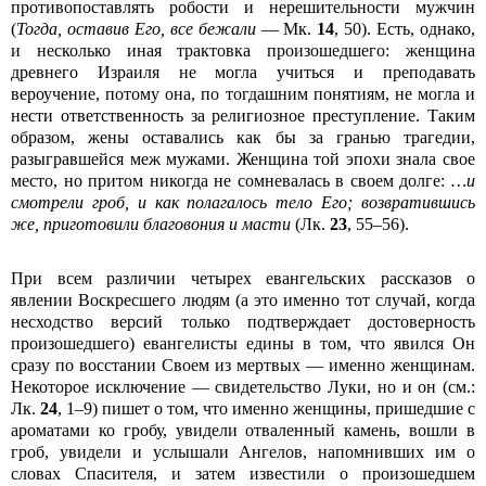
противопоставлять робости и нерешительности мужчин
(
Тогда, оставив Его, все бежали
— Мк.
14
, 50). Есть, однако,
и несколько иная трактовка произошедшего: женщина
древнего Израиля не могла учиться и преподавать
вероучение, потому она, по тогдашним понятиям, не могла и
нести ответственность за религиозное преступление. Таким
образом, жены оставались как бы за гранью трагедии,
разыгравшейся меж мужами. Женщина той эпохи знала свое
место, но притом никогда не сомневалась в своем долге:
…и
смотрели гроб, и как полагалось тело Его; возвратившись
же, приготовили благовония и масти
(Лк.
23
, 55–56).
При всем различии четырех евангельских рассказов о
явлении Воскресшего людям (а это именно тот случай, когда
несходство версий только подтверждает достоверность
произошедшего) евангелисты едины в том, что явился Он
сразу по восстании Своем из мертвых — именно женщинам.
Некоторое исключение — свидетельство Луки, но и он (см.:
Лк.
24
, 1–9) пишет о том, что именно женщины, пришедшие с
ароматами ко гробу, увидели отваленный камень, вошли в
гроб, увидели и услышали Ангелов, напомнивших им о
словах Спасителя, и затем известили о произошедшем