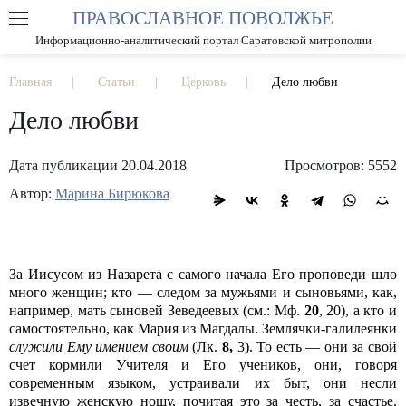
ПРАВОСЛАВНОЕ ПОВОЛЖЬЕ
А
А
РАЗМЕР ШРИФТА
А
Информационно-аналитический портал Саратовской митрополии
ИЗОБРАЖЕНИЯ
Главная
Статьи
Церковь
Дело любви
Дело любви
Дата публикации 20.04.2018
Просмотров: 5552
Автор:
Марина Бирюкова
За Иисусом из Назарета с самого начала Его проповеди шло
много женщин; кто — следом за мужьями и сыновьями, как,
например, мать сыновей Зеведеевых (см.: Мф.
20
, 20), а кто и
самостоятельно, как Мария из Магдалы. Землячки-галилеянки
служили Ему имением своим
(Лк.
8,
3). То есть — они за свой
счет кормили Учителя и Его учеников, они, говоря
современным языком, устраивали их быт, они несли
извечную женскую ношу, почитая это за честь, за счастье.