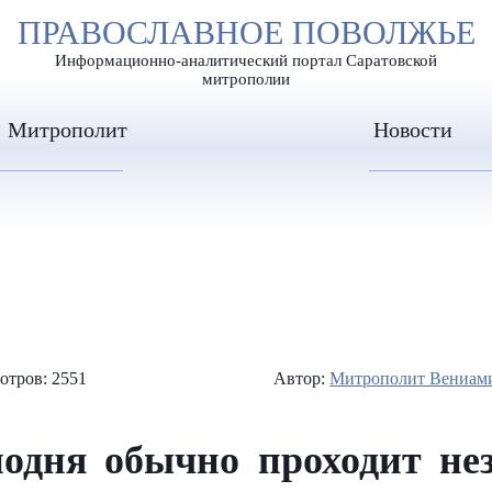
А
ПРАВОСЛАВНОЕ ПОВОЛЖЬЕ
А
ЕР ШРИФТА
ИЗОБРАЖЕН
А
Информационно-аналитический портал Саратовской
митрополии
Митрополит
Новости
отров: 2551
Автор:
Митрополит Вениами
подня обычно проходит не