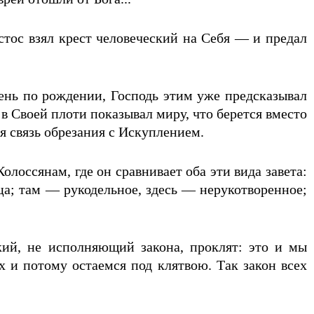
стос взял крест человеческий на Себя — и предал
день по рождении, Господь этим уже предсказывал
 Своей плоти показывал миру, что берется вместо
ся связь обрезания с Искуплением.
лоссянам, где он сравнивает оба эти вида завета:
ца; там — рукодельное, здесь — нерукотворенное;
ий, не исполняющий закона, проклят: это и мы
х и потому остаемся под клятвою. Так закон всех