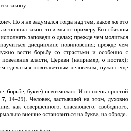
ся закону.
н». Но я не задумался тогда над тем, какое же это
 исполнял закон, то и мы по примеру Его обязаны
 исполнять заповеди о делах; прежде чем молиться
научиться дисциплине повиновения; прежде чем
нужно вести борьбу со страстьми и особенно с
повеления власти, Церкви (например, о постах);
чем сделаться новозаветным человеком, нужно еще
е, борьбе, букве) невозможно. И по очень простой
.
7
, 14–25). Человек, застывший на этом, духовно
яния как совершенного, спасающего, свободного,
ормально внешне остановиться на букве, на обряде.
реи отошли от Бога...