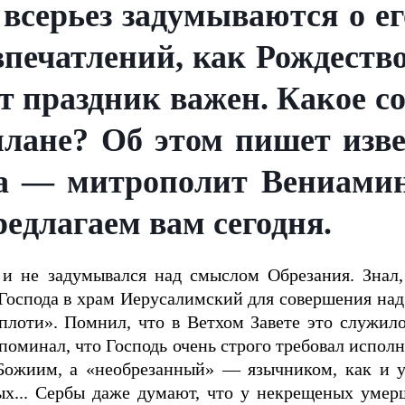
всерьез задумываются о ег
печатлений, как Рождество
от праздник важен. Какое с
 плане? Об этом пишет изв
а — митрополит Вениамин
едлагаем вам сегодня.
и не задумывался над смыслом Обрезания. Знал,
Господа в храм Иерусалимский для совершения над 
плоти». Помнил, что в Ветхом Завете это служило
поминал, что Господь очень строго требовал исполне
Божиим, а «необрезанный» — язычником, как и у
х... Сербы даже думают, что у некрещеных умер