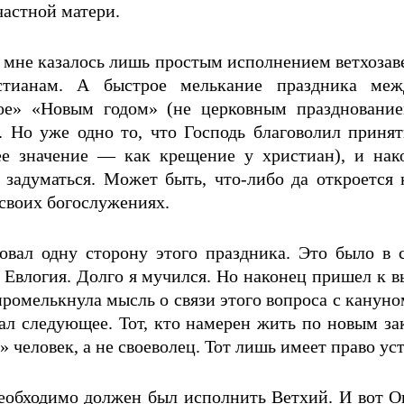
частной матери.
о мне казалось лишь простым исполнением ветхоза
стианам. А быстрое мелькание праздника меж
ое» «Новым годом» (не церковным празднование
. Но уже одно то, что Господь благоволил принят
е значение — как крещение у христиан), и нако
т задуматься. Может быть, что-либо да откроется
 своих богослужениях.
твовал одну сторону этого праздника. Это было в
влогия. Долго я мучился. Но наконец пришел к вы
промелькнула мысль о связи этого вопроса с кануном
мал следующее. Тот, кто намерен жить по новым за
человек, а не своеволец. Тот лишь имеет право уст
еобходимо должен был исполнить Ветхий. И вот О