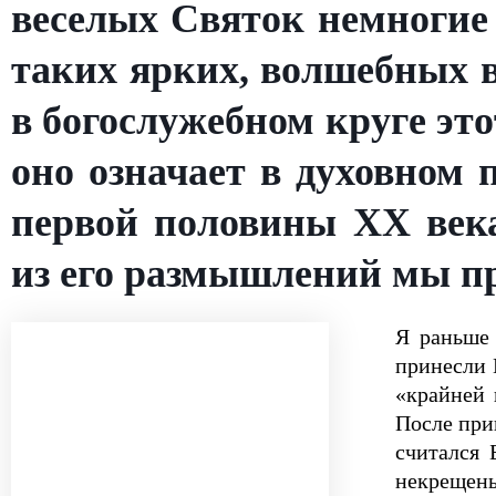
веселых Святок немногие 
таких ярких, волшебных в
в богослужебном круге эт
оно означает в духовном
первой половины ХХ век
из его размышлений мы пр
Я раньше 
принесли 
«крайней 
После при
считался 
некрещены