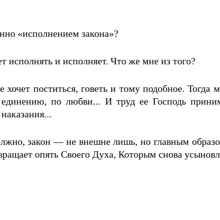
енно «исполнением закона»?
т исполнять и исполняет. Что же мне из того?
очет поститься, говеть и тому подобное. Тогда мат
о единению, по любви... И труд ее Господь прини
наказания...
олжно, закон — не внешне лишь, но главным образ
озвращает опять Своего Духа, Которым снова усыновл