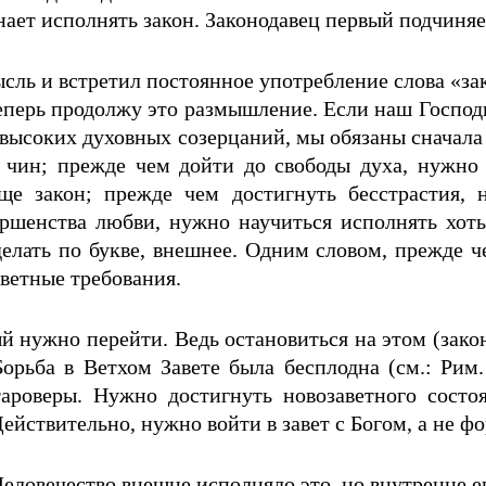
ает исполнять закон. Законодавец первый подчиняет
сль и встретил постоянное употребление слова «зако
еперь продолжу это размышление. Если наш Господь
ть высоких духовных созерцаний, мы обязаны сначала
 чин; прежде чем дойти до свободы духа, нужно 
еще закон; прежде чем достигнуть бесстрастия, 
ршенства любви, нужно научиться исполнять хоть 
делать по букве, внешнее. Одним словом, прежде 
аветные требования.
ый нужно перейти. Ведь остановиться на этом (закон
Борьба в Ветхом Завете была бесплодна (см.: Рим
тароверы. Нужно достигнуть новозаветного состо
ействительно, нужно войти в завет с Богом, а не ф
еловечество внешне исполняло это, но внутренне ев