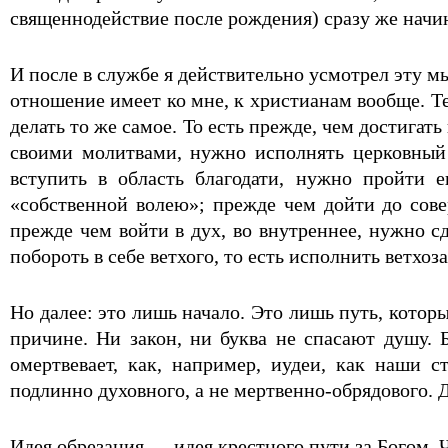
священнодействие после рождения) сразу же начин
И после в службе я действительно усмотрел эту мы
отношение имеет ко мне, к христианам вообще. Т
делать то же самое. То есть прежде, чем достига
своими молитвами, нужно исполнять церковный
вступить в область благодати, нужно пройти 
«собственной волею»; прежде чем дойти до сове
прежде чем войти в дух, во внутреннее, нужно с
побороть в себе ветхого, то есть исполнить ветхоз
Но далее: это лишь начало. Это лишь путь, котор
причине. Ни закон, ни буква не спасают душу. 
омертвевает, как, например, иудеи, как наши с
подлинно духовного, а не мертвенно-обрядового. Д
Идея обрезания — идея крестного пути за Богом. Ч