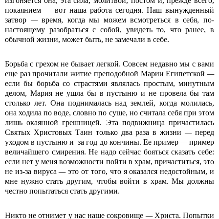
изгоняется она, эта сила, молитвой, постом и, прежде всего,
покаянием
—
вот наша работа сегодня. Наш вынужденный
затвор
—
время, когда мы можем всмотреться в себя, по-
настоящему разобраться с собой, увидеть то, что ранее, в
обычной жизни, может быть, не замечали в себе.
Борьба с грехом не бывает легкой. Совсем недавно мы с вами
еще раз прочитали житие преподобной Марии Египетской
—
если бы борьба со страстями являлась простым, минутным
делом, Мария не ушла бы в пустыню и не провела бы там
столько лет. Она поднималась над землей, когда молилась,
она ходила по воде, словно по суше, но считала себя при этом
лишь окаянной грешницей. Эта подвижница причастилась
Святых Христовых Таин только два раза в жизни
—
перед
уходом в пустыню и за год до кончины. Ее пример
—
пример
величайшего смирения. Не надо сейчас бояться сказать себе:
если нет у меня возможности пойти в храм, причаститься, это
не из-за вируса
—
это от того, что я оказался недостойным, и
мне нужно стать другим, чтобы войти в храм. Мы должны
честно попытаться стать другими.
Никто не отнимет у нас наше сокровище
—
Христа. Попытки