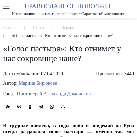
ПРАВОСЛАВНОЕ ПОВОЛЖЬЕ
А
А
РАЗМЕР ШРИФТА
А
Информационно-аналитический портал Саратовской митрополии
ИЗОБРАЖЕНИЯ
Главная
Статьи
Церковь
«Голос пастыря»: Кто отнимет у нас сокровище наше?
«Голос пастыря»: Кто отнимет у
нас сокровище наше?
Дата публикации 07.04.2020
Просмотров: 3440
Автор:
Марина Бирюкова
Гость:
Протоиерей Александр Домовитов
В трудные времена, в годы войн и эпидемий на Руси
всегда раздавался голос пастыря
—
именно так мы