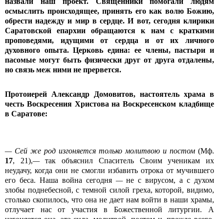
назвали наш проект. Священники помогали людям
осмыслить происходящее, принять его как волю Божию,
обрести надежду и мир в сердце. И вот, сегодня клирики
Саратовской епархии обращаются к нам с краткими
проповедями, идущими от сердца и от их личного
духовного опыта. Церковь едина: ее члены, пастыри и
пасомые могут быть физически друг от друга отдалены,
но связь меж ними не прервется.
Протоиерей Александр Домовитов, настоятель храма в
честь Воскресения Христова на Воскресенском кладбище
в Саратове:
—
Сей же род изгоняется только молитвою и постом
(Мф.
17
, 21),
—
так объяснил Спаситель Своим ученикам их
неудачу, когда они не смогли избавить отрока от мучившего
его беса. Наша война сегодня
—
не с вирусом, а с духом
злобы поднебесной, с темной силой греха, которой, видимо,
столько скопилось, что она не дает нам войти в наши храмы,
отлучает нас от участия в Божественной литургии. А