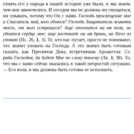
отнять его у народа в нашей истории уже были, и мы знаем,
чем они закончились. И сегодня мы не должны ни смущаться,
ни унывать, потому что Он с нами.
Господь просвещение мое
и Спаситель мой, кого убоюся? Господь Защититель живота
моего, от кого устрашуся? Аще ополчится на мя полк, не
убоится сердце мое; аще востанет на мя брань, на Него аз
уповаю
(Пс. 26,
1
, 3)
.
Те, кто нас пугает, просто не понимают,
что значит уповать на Господа. А это значит быть готовым
сказать, как Пресвятая Дева, встретившая Архангела:
Се,
раба Господня, да будет Мне по слову твоему
(Лк.
1
, 38). То,
что мы с вами сейчас оказались в такой непростой ситуации,
—
Его воля, и мы должны быть готовы ее исполнить.