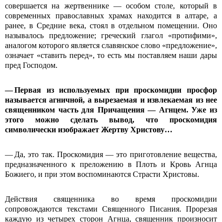
совершается на жертвеннике — особом столе, который в
современных православных храмах находится в алтаре, а
ранее, в Средние века, стоял в отдельном помещении. Оно
называлось предложение; греческий глагол «протифими»,
аналогом которого является славянское слово «предложение»,
означает «ставить перед», то есть мы поставляем наши дары
пред Господом.
— Первая из используемых при проскомидии просфор
называется агничной, а вырезаемая и извлекаемая из нее
священником часть для Причащения — Агнцем. Уже из
этого можно сделать вывод, что проскомидия
символически изображает Жертву Христову…
— Да, это так. Проскомидия — это приготовление вещества,
предназначенного к преложению в Плоть и Кровь Агнца
Божиего, и при этом воспоминаются Страсти Христовы.
Действия священника во время проскомидии
сопровождаются текстами Священного Писания. Прорезая
каждую из четырех сторон Агнца, священник произносит