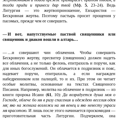
тогда приди и принеси дар твой
(Мф.
5
, 23–24). Ведь
Литургия — это жертвоприношение, Евхаристия —
Бескровная жертва. Поэтому пастырь просит прощения у
пасомых, прежде чем ее совершить.
— И вот, напутствуемые паствой священники или
священник и диакон вошли в алтарь…
— …и совершают чин облачения. Чтобы совершить
Бескровную жертву, пресвитер (священник) должен надеть
все облачения, а не только фелонь, епитрахиль и поручи, как
для иных богослужений. Он облачается в подризник и пояс,
надевает поручи, епитрахиль, а если награжден
набедренником или палицей, то и их. При этом он читает
особые молитвы, основанные на текстах Священного
Писания. Например, молитва на облачение в подризник — из
книги пророка Исаии (
61
, 10):
Да возрадуется душа моя о
Господе, облече бо мя в ризу спасения и одеждею веселия одея
мя; яко на жениха возложи на мя венец и яко невесту украси
мя красотою.
И лишь после этого начинается проскомидия —
приготовительная часть Литургии. Подчеркнем, она