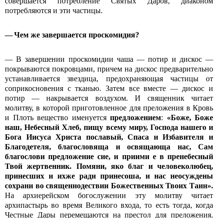
совершается потребление Святых Даров, диаконом
потребляются и эти частицы.
— Чем же завершается проскомидия?
— В завершении проскомидии чаша — потир и дискос —
покрываются покровцами, причем на дискос предварительно
устанавливается звездица, предохраняющая частицы от
соприкосновения с тканью. Затем все вместе — дискос и
потир — накрывается воздухом. И священник читает
молитву, в которой приготовленное для преложения в Кровь
и Плоть вещество именуется
предложением
:
«Боже, Боже
наш, Небесный Хлеб, пищу всему миру, Господа нашего и
Бога Иисуса Христа пославый, Спаса и Избавителя и
Благодетеля, благословяща и освящающа нас, Сам
благослови предложение сие, и приими е в пренебесный
Твой жертвенник. Помяни, яко благ и человеколюбец,
принесших и ихже ради принесоша, и нас неосуждены
сохрани во священнодествии Божественных Твоих Таин».
На архиерейском богослужении эту молитву читает
архипастырь во время Великого входа, то есть тогда, когда
Честные Дары перемещаются на престол для преложения.