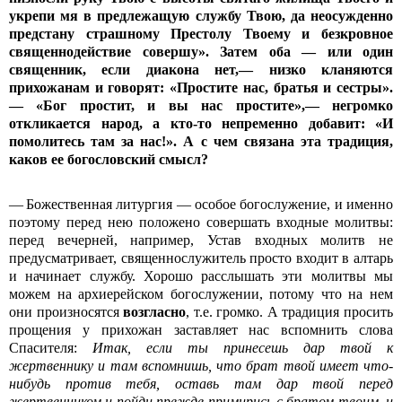
укрепи мя в предлежащую службу Твою, да неосужденно
предстану страшному Престолу Твоему и безкровное
священнодействие совершу». Затем оба — или один
священник, если диакона нет,
— низко кланяются
прихожанам и говорят: «Простите нас, братья и сестры».
— «Бог простит, и вы нас простите»,
— негромко
откликается народ, а кто-то непременно добавит: «И
помолитесь там за нас!». А с чем связана эта традиция,
каков ее богословский смысл?
— Божественная литургия — особое богослужение, и именно
поэтому перед нею положено совершать входные молитвы:
перед вечерней, например, Устав входных молитв не
предусматривает, священнослужитель просто входит в алтарь
и начинает службу. Хорошо расслышать эти молитвы мы
можем на архиерейском богослужении, потому что на нем
они произносятся
возгласно
, т.е. громко. А традиция просить
прощения у прихожан заставляет нас вспомнить слова
Спасителя:
Итак, если ты принесешь дар твой к
жертвеннику и там вспомнишь, что брат твой имеет что-
нибудь против тебя, оставь там дар твой перед
жертвенником и пойди прежде примирись с братом твоим, и