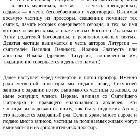
— в честь мучеников, шестая — в честь преподобных,
седьмая — в честь бессребреников и чудотворцев. Вынимая
восьмую частицу из просфоры, священник поминает тех
святых, память которых совершается сегодня, и тех, во имя
которых освящен храм, а также святых Богоотец Иоакима и
Анну, родителей Богородицы, и равноапос­тольных святых.
Девятая частица вынимается в честь авторов Литургии —
святителей Василия Великого, Иоанна Златоуста или
апостола Иакова (древняя Литургия, составленная им,
традиционно совершается в день его памяти).
Далее наступает черед четвертой и пятой просфор. Именно
ради четвертой просфоры мы подаем перед Литургией
записки о здравии: из нее вынимаются частицы за живых, за
ныне живущих членов Церкви, начиная со Святейшего
Патриарха и правящего епархиального архиерея. Эти
частицы выкладываются внизу, как бы у подножия Агнца;
это называется заздравный ряд. Если в храме много народа и
подано много записок, частицы за поминаемых живых могут
выниматься и из дополнительных просфор.