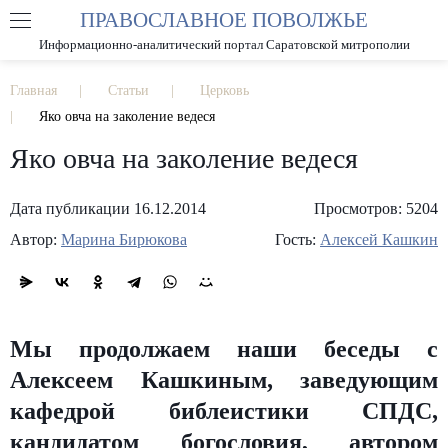
ПРАВОСЛАВНОЕ ПОВОЛЖЬЕ
А
А
РАЗМЕР ШРИФТА
А
Информационно-аналитический портал Саратовской митрополии
ИЗОБРАЖЕНИЯ
Главная
Статьи
Церковь
Яко овча на заколение ведеся
Яко овча на заколение ведеся
Дата публикации 16.12.2014
Просмотров: 5204
Автор:
Марина Бирюкова
Гость:
Алексей Кашкин
Мы продолжаем наши беседы с
Алексеем Кашкиным, заведующим
кафедрой библеистики СПДС,
кандидатом богословия, автором