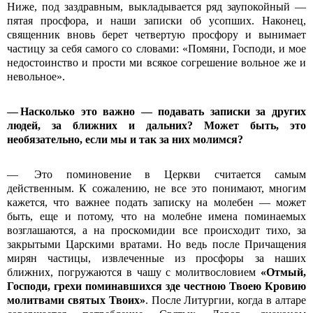
Ниже, под заздравным, выкладывается ряд заупокойный —
пятая просфора, и наши записки об усопших. Наконец,
священник вновь берет четвертую просфору и вынимает
частицу за себя самого со словами: «Помяни, Господи, и мое
недостоинство и прости ми всякое согрешение вольное же и
невольное».
— Насколько это важно — подавать записки за других
людей, за ближних и дальних? Может быть, это
необязательно, если мы и так за них молимся?
— Это поминовение в Церкви считается самым
действенным. К сожалению, не все это понимают, многим
кажется, что важнее подать записку на молебен — может
быть, еще и потому, что на молебне имена поминаемых
возглашаются, а на проскомидии все происходит тихо, за
закрытыми Царскими вратами. Но ведь после Причащения
мирян частицы, извлеченные из просфоры за наших
ближних, погружаются в чашу с молитво­словием
«Отмый,
Господи, грехи поминавшихся зде честною Твоею Кровию
молитвами святых Твоих»
. После Литургии, когда в алтаре