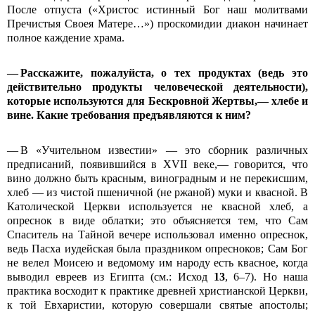
После отпуста («Христос истинный Бог наш молитвами
Пречистыя Своея Матере…») проскомидии диакон начинает
полное каждение храма.
— Расскажите, пожалуйста, о тех продуктах (ведь это
действительно продукты человеческой деятельности),
которые используются для Бескровной Жертвы,
— хлебе и
вине. Какие требования предъявляются к ним?
— В «Учительном известии» — это сборник различных
предписаний, появившийся в XVII веке,— говорится, что
вино должно быть красным, виноградным и не перекисшим,
хлеб — из чистой пшеничной (не ржаной) муки и квасной. В
Католической Церкви используется не квасной хлеб, а
опреснок в виде облатки; это объясняется тем, что Сам
Спаситель на Тайной вечере использовал именно опреснок,
ведь Пасха иудейская была праздником опресноков; Сам Бог
не велел Моисею и ведомому им народу есть квасное, когда
выводил евреев из Египта (см.: Исход
13
, 6–7). Но наша
практика восходит к практике древней христианской Церкви,
к той Евхаристии, которую совершали святые апостолы;