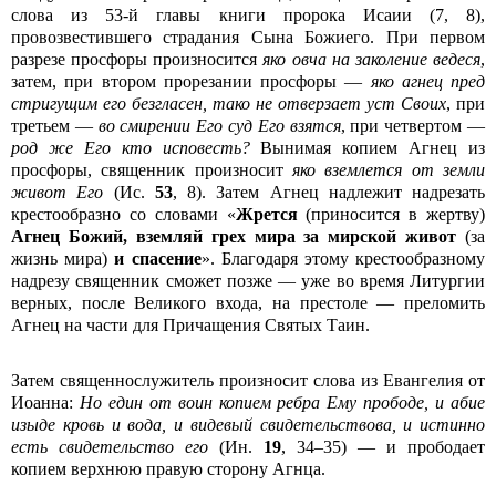
слова из 53-й главы книги пророка Исаии (7, 8),
провозвестившего страдания Сына Божиего. При первом
разрезе просфоры произносится
яко овча на заколение ведеся
,
затем, при втором прорезании просфоры —
яко агнец пред
стригущим его безгласен, тако не отверзает уст Своих
, при
третьем —
во смирении Его суд Его взятся
, при четвертом —
род же Его кто исповесть?
Вынимая копием Агнец из
просфоры, священник произносит
яко вземлется от земли
живот Его
(Ис.
53
, 8). Затем Агнец надлежит надрезать
крестообразно со словами «
Жрется
(приносится в жертву)
Агнец Божий, вземляй грех мира за мирской живот
(за
жизнь мира)
и спасение
». Благодаря этому крестообразному
надрезу священник сможет позже — уже во время Литургии
верных, после Великого входа, на престоле — преломить
Агнец на части для Причащения Святых Таин.
Затем священнослужитель произносит слова из Евангелия от
Иоанна:
Но
един от воин копием ребра Ему прободе, и абие
изыде кровь и вода, и видевый свидетельствова, и истинно
есть свидетельство его
(Ин.
19
, 34–35) — и прободает
копием верхнюю правую сторону Агнца.