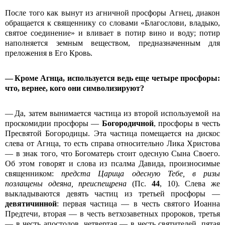
После того как вынут из агничной просфоры Агнец, диакон
обращается к священнику со словами «Благослови, владыко,
святое соединение» и вливает в потир вино и воду; потир
наполняется земным веществом, предназначенным для
преложения в Его Кровь.
— Кроме Агнца, используется ведь еще четыре просфоры:
что, вернее, кого они символизируют?
— Да, затем вынимается частица из второй используемой на
проскомидии просфоры —
Богородичной
, просфоры в честь
Пресвятой Богородицы. Эта частица помещается на дискос
слева от Агнца, то есть справа относительно Лика Христова
— в знак того, что Богоматерь стоит одесную Сына Своего.
Об этом говорят и слова из псалма Давида, произносимые
священником:
предста Царица одесную Тебе, в ризы
позлащены одеяна, преиспещрена
(Пс.
44
, 10). Слева же
выкладываются девять частиц из третьей просфоры —
девятичинной
: первая частица — в честь святого Иоанна
Предтечи, вторая — в честь ветхозаветных пророков, третья
— в честь апостолов, четвертая — в честь святителей, пятая