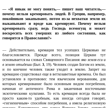
— «Я никак не могу понять,— пишет наш читатель,—
почему нельзя кремировать людей. В Греции, например,
покойников закапывают, потом из-за нехватки земли их
выкапывают и вроде как кремируют. Почему нельзя
кремировать сразу, ведь Господь всемогущ и может
воскресить всех умерших из любого состояния, как
говорится в Православии?»
— Действительно, кремация тел усопших Церковью не
благословляется. Прежде всего, позиция Церкви тут
основывается на словах Священного Писания:
яко земля еси и
в землю отыдеши
(Быт.
3
, 19). Человек создан Богом из земли,
и по кончине человек также уходит в землю. Запрет на
кремацию существовал еще в ветхозаветные времена. Он был
установлен в противовес тем языческим верованиям, для
которых кремирование было основным видом погребения,
начиная от античного Рима и заканчивая восточными
экзотическими культами. То есть кремация всегда была не
просто каким-то удобным, как иногда сегодня говорят,
«гигиеничным» способом погребения, а имела религиозную
окраску. Естественно, что народ Ветхого Завета, который