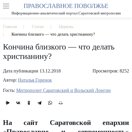
ПРАВОСЛАВНОЕ ПОВОЛЖЬЕ
А
А
РАЗМЕР ШРИФТА
А
Информационно-аналитический портал Саратовской митрополии
ИЗОБРАЖЕНИЯ
Главная
Статьи
Церковь
Кончина близкого — что делать христианину?
Кончина близкого — что делать
христианину?
Дата публикации 13.12.2018
Просмотров: 8252
Автор:
Наталья Горенок
Гость:
Митрополит Саратовский и Вольский Лонгин
На сайт Саратовской епархии
«Православие и современность»