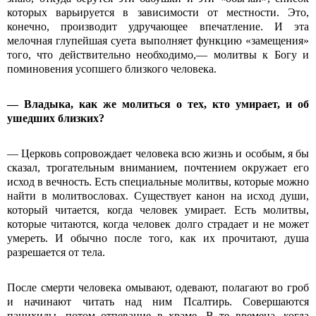
которых варьируется в зависимости от местности. Это,
конечно, производит удручающее впечатление. И эта
мелочная глупейшая суета выполняет функцию «замещения»
того, что действительно необходимо,— молитвы к Богу и
поминовения усопшего близкого человека.
— Владыка, как же молиться о тех, кто умирает, и об
ушедших близких?
— Церковь сопровождает человека всю жизнь и особым, я бы
сказал, трогательным вниманием, почтением окружает его
исход в вечность. Есть специальные молитвы, которые можно
найти в молитвословах. Существует канон на исход души,
который читается, когда человек умирает. Есть молитвы,
которые читаются, когда человек долго страдает и не может
умереть. И обычно после того, как их прочитают, душа
разрешается от тела.
После смерти человека омывают, одевают, полагают во гроб
и начинают читать над ним Псалтирь. Совершаются
панихиды, потом отпевание в храме. В те времена, когда