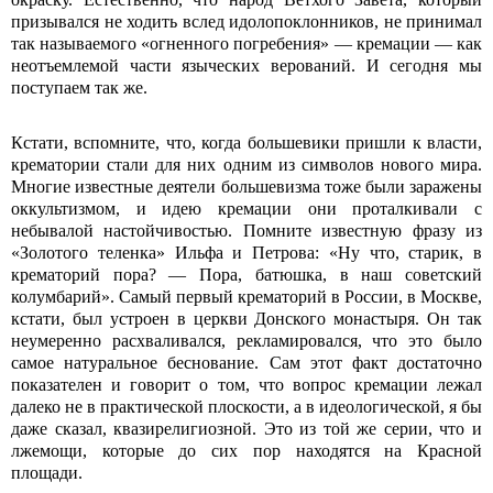
призывался не ходить вслед идолопоклонников, не принимал
так называемого «огненного погребения» — кремации — как
неотъемлемой части языческих верований. И сегодня мы
поступаем так же.
Кстати, вспомните, что, когда большевики пришли к власти,
крематории стали для них одним из символов нового мира.
Многие известные деятели большевизма тоже были заражены
оккультизмом, и идею кремации они проталкивали с
небывалой настойчивостью. Помните известную фразу из
«Золотого теленка» Ильфа и Петрова: «Ну что, старик, в
крематорий пора? — Пора, батюшка, в наш советский
колумбарий». Самый первый крематорий в России, в Москве,
кстати, был устроен в церкви Донского монастыря. Он так
неумеренно расхваливался, рекламировался, что это было
самое натуральное беснование. Сам этот факт достаточно
показателен и говорит о том, что вопрос кремации лежал
далеко не в практической плоскости, а в идеологической, я бы
даже сказал, квазирелигиозной. Это из той же серии, что и
лжемощи, которые до сих пор находятся на Красной
площади.