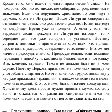
Кроме того, они имеют и чисто практический смысл. На
похороны обычно во множестве собираются родственники и
знакомые. Если они верующие, христиане, то они идут в
церковь, стоят на Литургии. После Литургии совершается
отпевание человека, оно достаточно долгое. Потом все едут
на кладбище. Время уже за полдень. А если учесть, что
верующие люди приходят на Литургию натощак, то к
середине дня все уже голодные и уставшие. Поэтому
устроить поминки и пригласить за стол всех, кто пришел
проститься с умершим, совершенно естественно. В этом нет
ничего предосудительного. Предосудительно, если поминки
переходят в попойку и, как иногда бывает, еще и в потасовку.
Это, конечно, страшно. Такого не должно быть ни в коем
случае. Поэтому Церковь призывает на поминках никогда не
употреблять спиртного. Но это, конечно, трудно, поскольку у
нас уже прижилась «традиция», в плохом смысле этого слова,
поминать водкой. Кто-то, может быть, и начнет возмущаться.
Христианину здесь просто нужно проявить мужество, силу
воли и отказаться от распития спиртных напитков на
поминках и, если это зависит от него, не ставить их на стол.
— Следующий вопрос, Владыка: «Обязательно ли