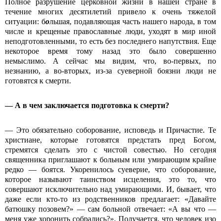
Полное разрушение церковной жизни в нашей стране в
течение многих десятилетий привело к очень тяжелой
ситуации: б
о
льшая, подавляющая часть нашего народа, в том
числе и крещеные православные люди, уходят в мир иной
неподготовленными, то есть без последнего напутствия. Еще
некоторое время тому назад это было совершенно
немыслимо. А сейчас мы видим, что, во-первых, по
незнанию, а во-вторых, из-за суеверной боязни люди не
готовятся к смерти.
— А в чем заключается подготовка к смерти?
— Это обязательно соборование, исповедь и Причастие. Те
христиане, которые готовятся предстать пред Богом,
стремятся сделать это с чистой совестью. Но сегодня
священника приглашают к больным или умирающим крайне
редко — боятся. Укоренилось суеверие, что соборование,
которое называют таинством исцеления, это то, что
совершают исключительно над умирающими. И, бывает, что
даже если кто-то из родственников предлагает: «Давайте
батюшку позовем?» — сам больной отвечает: «А вы что —
меня уже хоронить собрались?». Получается, что человек изо