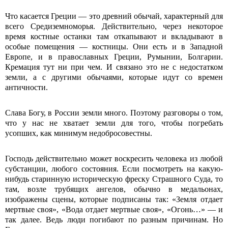
Что касается Греции — это древний обычай, характерный для
всего Средиземноморья. Действительно, через некоторое
время костные останки там откапывают и вкладывают в
особые помещения — костницы. Они есть и в Западной
Европе, и в православных Греции, Румынии, Болгарии.
Кремация тут ни при чем. И связано это не с недостатком
земли, а с другими обычаями, которые идут со времен
античности.
Слава Богу, в России земли много. Поэтому разговоры о том,
что у нас не хватает земли для того, чтобы погребать
усопших, как минимум недобросовестны.
Господь действительно может воскресить человека из любой
субстанции, любого состояния. Если посмотреть на какую-
нибудь старинную историческую фреску Страшного Суда, то
там, возле трубящих ангелов, обычно в медальонах,
изображены сцены, которые подписаны так: «Земля отдает
мертвые своя», «Вода отдает мертвые своя», «Огонь…» — и
так далее. Ведь люди погибают по разным причинам. Но