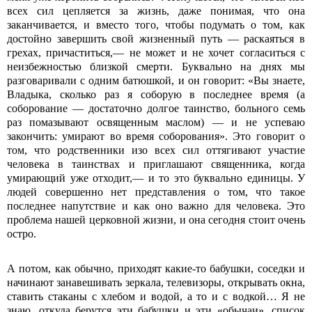
всех сил цепляется за жизнь, даже понимая, что она
заканчивается, и вместо того, чтобы подумать о том, как
достойно завершить свой жизненный путь — раскаяться в
грехах, причаститься,— не может и не хочет согласиться с
неизбежностью близкой смерти. Буквально на днях мы
разговаривали с одним батюшкой, и он говорит: «Вы знаете,
Владыка, сколько раз я соборую в последнее время (а
соборование — достаточно долгое таинство, больного семь
раз помазывают освященным маслом) — и не успеваю
закончить: умирают во время соборования». Это говорит о
том, что родственники изо всех сил оттягивают участие
человека в таинствах и приглашают священника, когда
умирающий уже отходит,— и то это буквально единицы. У
людей совершенно нет представления о том, что такое
последнее напутствие и как оно важно для человека. Это
проблема нашей церковной жизни, и она сегодня стоит очень
остро.
А потом, как обычно, приходят какие-то бабушки, соседки и
начинают занавешивать зеркала, телевизоры, открывать окна,
ставить стаканы с хлебом и водой, а то и с водкой… Я не
знаю, откуда берутся эти бабушки и эти «обычаи», список