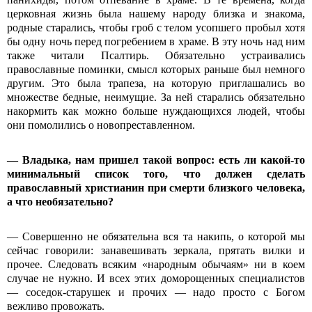
церковная жизнь была нашему народу близка и знакома,
родные старались, чтобы гроб с телом усопшего пробыл хотя
бы одну ночь перед погребением в храме. В эту ночь над ним
также читали Псалтирь. Обязательно устраивались
православные поминки, смысл которых раньше был немного
другим. Это была трапеза, на которую приглашались во
множестве бедные, неимущие. За ней старались обязательно
накормить как можно больше нуждающихся людей, чтобы
они помолились о новопреставленном.
— Владыка, нам пришел такой вопрос: есть ли какой-то
минимальный список того, что должен сделать
православный христианин при смерти близкого человека,
а что необязательно?
— Совершенно не обязательна вся та накипь, о которой мы
сейчас говорили: занавешивать зеркала, прятать вилки и
прочее. Следовать всяким «народным обычаям» ни в коем
случае не нужно. И всех этих доморощенных специалистов
— соседок-старушек и прочих — надо просто с Богом
вежливо провожать.