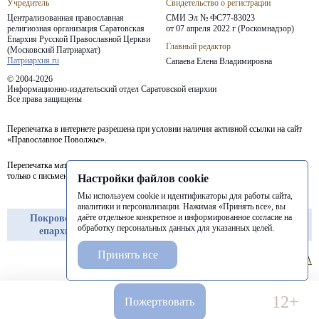
Учредитель
Свидетельство о регистрации
Централизованная православная
СМИ Эл № ФС77-83023
религиозная организация Саратовская
от 07 апреля 2022 г (Роскомнадзор)
Епархия
Русской Православной Церкви
Главный редактор
(Московский Патриархат)
Патриархия.ru
Сапаева Елена Владимировна
© 2004-2026
Информационно-издательский отдел Саратовской епархии
Все права защищены
Перепечатка в интернете разрешена при условии наличия активной ссылки на сайт
«Православное Поволжье».
Перепечатка материалов портала в печатных изданиях (книгах, прессе) возможна
только с письменного разрешения редакции.
Настройки файлов cookie
Мы используем cookie и идентификаторы для работы сайта,
аналитики и персонализации. Нажимая «Принять все», вы
даёте отдельное конкретное и информированное согласие на
Покровская
Балашовская
Балаковская
обработку персональных данных для указанных целей.
епархия
епархия
епархия
Принять все
12+
Пожертвовать