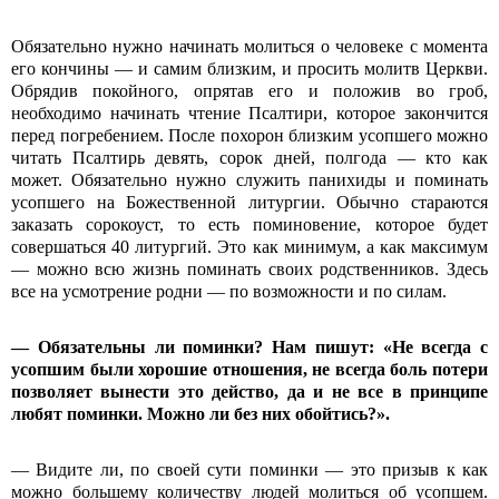
Обязательно нужно начинать молиться о человеке с момента
его кончины — и самим близким, и просить молитв Церкви.
Обрядив покойного, опрятав его и положив во гроб,
необходимо начинать чтение Псалтири, которое закончится
перед погребением. После похорон близким усопшего можно
читать Псалтирь девять, сорок дней, полгода — кто как
может. Обязательно нужно служить панихиды и поминать
усопшего на Божественной литургии. Обычно стараются
заказать сорокоуст, то есть поминовение, которое будет
совершаться 40 литургий. Это как минимум, а как максимум
— можно всю жизнь поминать своих родственников. Здесь
все на усмотрение родни — по возможности и по силам.
— Обязательны ли поминки? Нам пишут: «Не всегда с
усопшим были хорошие отношения, не всегда боль потери
позволяет вынести это действо, да и не все в принципе
любят поминки. Можно ли без них обойтись?».
— Видите ли, по своей сути поминки — это призыв к как
можно большему количеству людей молиться об усопшем.