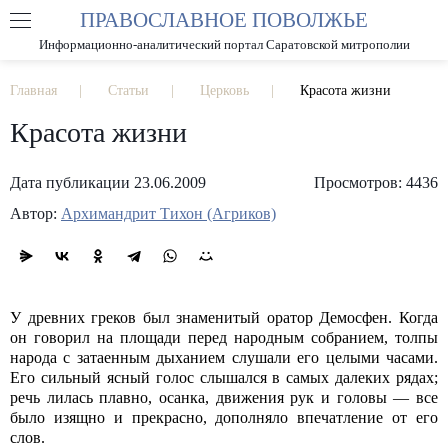
ПРАВОСЛАВНОЕ ПОВОЛЖЬЕ
А
А
РАЗМЕР ШРИФТА
А
Информационно-аналитический портал Саратовской митрополии
ИЗОБРАЖЕНИЯ
Главная
Статьи
Церковь
Красота жизни
Красота жизни
Дата публикации 23.06.2009
Просмотров: 4436
Автор:
Архимандрит Тихон (Агриков)
У древних греков был знаменитый оратор Демосфен. Когда
он говорил на площади перед народным собранием, толпы
народа с затаенным дыханием слушали его целыми часами.
Его сильный ясный голос слышался в самых далеких рядах;
речь лилась плавно, осанка, движения рук и головы — все
было изящно и прекрасно, дополняло впечатление от его
слов.