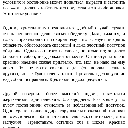
условиях и обстановке может подняться, вырасти и затопить
нас — мы должны избегать этого чувства и этой обстановки.
Это третье условие.
Одному христианину представился удобный случай сделать
очень неприятное дело своему обидчику. Даже, кажется, и
голос справедливости говорил ему, что следует вскрыть,
обнажить, обнародовать скверный и даже злостный поступок
обидчика. Однако он этого не сделал, не отомстил; он долго
боролся с собой, но удержался от мести. Он поступил очень
красиво: наедине сказал приятелю, что, мол, не надо бы ему
делать больше таких скверных дел (он воровал вещи у
других), иначе будет очень плохо. Приятель сделал усилие
над собой, исправился. Красивый подход, разумный.
Другой совершил более высокий подвиг, прямо-таки
жертвенный, христианский, благородный. Его коллегу по
курсу постановили отчислить за неблаговидный поступок.
Однокурсник пошел к директору школы и сказал: «Я виноват
во всем, в чем вы обвиняете того человека, гоните меня, я это
заслужил». Представьте, остались оба в школе. Красиво
поступил.