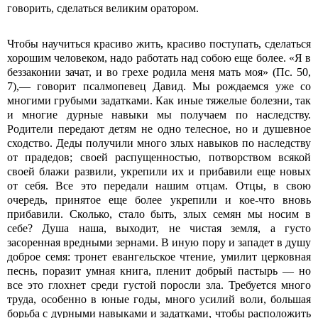
говорить, сделаться великим оратором.
Чтобы научиться красиво жить, красиво поступать, сделаться
хорошим человеком, надо работать над собою еще более. «Я в
беззаконии зачат, и во грехе родила меня мать моя» (Пс. 50,
7),— говорит псалмопевец Давид. Мы рождаемся уже со
многими грубыми задатками. Как иные тяжелые болезни, так
и многие дурные навыки мы получаем по наследству.
Родители передают детям не одно телесное, но и душевное
сходство. Деды получили много злых навыков по наследству
от прадедов; своей распущенностью, потворством всякой
своей блажи развили, укрепили их и прибавили еще новых
от себя. Все это передали нашим отцам. Отцы, в свою
очередь, принятое еще более укрепили и кое-что вновь
прибавили. Сколько, стало быть, злых семян мы носим в
себе? Душа наша, выходит, не чистая земля, а густо
засоренная вредными зернами. В иную пору и западет в душу
доброе семя: тронет евангельское чтение, умилит церковная
песнь, поразит умная книга, пленит добрый пастырь — но
все это глохнет среди густой поросли зла. Требуется много
труда, особенно в юные годы, много усилий воли, большая
борьба с дурными навыками и задатками, чтобы расположить