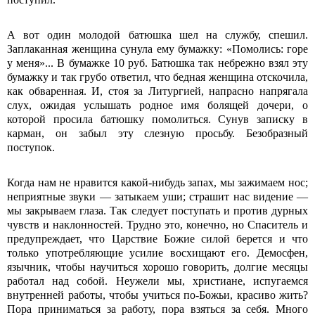
А вот один молодой батюшка шел на службу, спешил.
Заплаканная женщина сунула ему бумажку: «Помолись: горе
у меня»... В бумажке 10 руб. Батюшка так небрежно взял эту
бумажку и так грубо ответил, что бедная женщина отскочила,
как обваренная. И, стоя за Литургией, напрасно напрягала
слух, ожидая услышать родное имя болящей дочери, о
которой просила батюшку помолиться. Сунув записку в
карман, он забыл эту слезную просьбу. Безобразный
поступок.
Когда нам не нравится какой-нибудь запах, мы зажимаем нос;
неприятные звуки — затыкаем уши; страшит нас видение —
мы закрываем глаза. Так следует поступать и против дурных
чувств и наклонностей. Трудно это, конечно, но Спаситель и
предупреждает, что Царствие Божие силой берется и что
только употребляющие усилие восхищают его. Демосфен,
язычник, чтобы научиться хорошо говорить, долгие месяцы
работал над собой. Неужели мы, христиане, испугаемся
внутренней работы, чтобы учиться по-Божьи, красиво жить?
Пора приниматься за работу, пора взяться за себя. Много