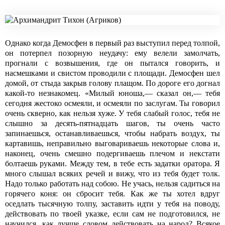
Однако когда Демосфен в первый раз выступил перед толпой,
он потерпел позорную неудачу: ему велели замолчать,
прогнали с возвышения, где он пытался говорить, и
насмешками и свистом проводили с площади. Демосфен шел
домой, от стыда закрыв голову плащом. По дороге его догнал
какой-то незнакомец. «Милый юноша,— сказал он,— тебя
сегодня жестоко осмеяли, и осмеяли по заслугам. Ты говорил
очень скверно, как нельзя хуже. У тебя слабый голос, тебя не
слышно за десять-пятнадцать шагов, ты очень часто
запинаешься, останавливаешься, чтобы набрать воздух, ты
картавишь, неправильно выговариваешь некоторые слова и,
наконец, очень смешно подергиваешь плечом и некстати
болтаешь руками. Между тем, в тебе есть задатки оратора. Я
много слышал всяких речей и вижу, что из тебя будет толк.
Надо только работать над собою. Не учась, нельзя садиться на
горячего коня: он сбросит тебя. Как же ты хотел вдруг
оседлать тысячную толпу, заставить идти у тебя на поводу,
действовать по твоей указке, если сам не подготовился, не
научился, как лучше словом действовать на народ? Всякое