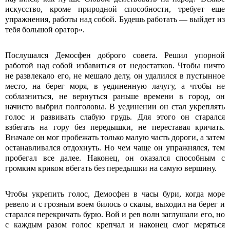
искусство, кроме природной способности, требует еще
упражнения, работы над собой. Будешь работать — выйдет из
тебя большой оратор».
Послушался Демосфен доброго совета. Решил упорной
работой над собой избавиться от недостатков. Чтобы ничто
не развлекало его, не мешало делу, он удалился в пустынное
место, на берег моря, в уединенную лачугу, а чтобы не
соблазниться, не вернуться раньше времени в город, он
начисто выбрил полголовы. В уединении он стал укреплять
голос и развивать слабую грудь. Для этого он старался
взбегать на гору без передышки, не переставая кричать.
Вначале он мог пробежать только малую часть дороги, а затем
останавливался отдохнуть. Но чем чаще он упражнялся, тем
пробегал все далее. Наконец, он оказался способным с
громким криком вбегать без передышки на самую вершину.
Чтобы укрепить голос, Демосфен в часы бури, когда море
ревело и с грозным воем билось о скалы, выходил на берег и
старался перекричать бурю. Вой и рев волн заглушали его, но
с каждым разом голос крепчал и наконец смог меряться