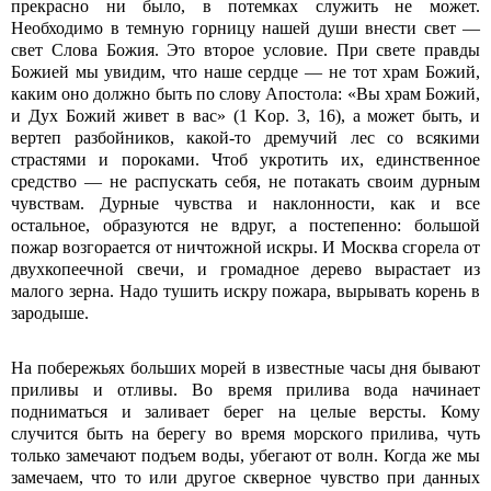
прекрасно ни было, в потемках служить не может.
Необходимо в темную горницу нашей души внести свет —
свет Слова Божия. Это второе условие. При свете правды
Божией мы увидим, что наше сердце — не тот храм Божий,
каким оно должно быть по слову Апостола: «Вы храм Божий,
и Дух Божий живет в вас» (1 Kop. 3, 16), а может быть, и
вертеп разбойников, какой-то дремучий лес со всякими
страстями и пороками. Чтоб укротить их, единственное
средство — не распускать себя, не потакать своим дурным
чувствам. Дурные чувства и наклонности, как и все
остальное, образуются не вдруг, а постепенно: большой
пожар возгорается от ничтожной искры. И Москва сгорела от
двухкопеечной свечи, и громадное дерево вырастает из
малого зерна. Надо тушить искру пожара, вырывать корень в
зародыше.
На побережьях больших морей в известные часы дня бывают
приливы и отливы. Во время прилива вода начинает
подниматься и заливает берег на целые версты. Кому
случится быть на берегу во время морского прилива, чуть
только замечают подъем воды, убегают от волн. Когда же мы
замечаем, что то или другое скверное чувство при данных