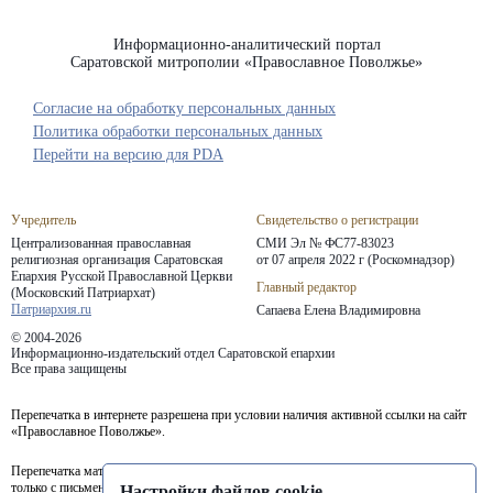
Информационно-аналитический портал
Саратовской митрополии «Православное Поволжье»
Согласие на обработку персональных данных
Политика обработки персональных данных
Перейти на версию для PDA
Учредитель
Свидетельство о регистрации
Централизованная православная
СМИ Эл № ФС77-83023
религиозная организация Саратовская
от 07 апреля 2022 г (Роскомнадзор)
Епархия
Русской Православной Церкви
Главный редактор
(Московский Патриархат)
Патриархия.ru
Сапаева Елена Владимировна
© 2004-2026
Информационно-издательский отдел Саратовской епархии
Все права защищены
Перепечатка в интернете разрешена при условии наличия активной ссылки на сайт
«Православное Поволжье».
Перепечатка материалов портала в печатных изданиях (книгах, прессе) возможна
только с письменного разрешения редакции.
Настройки файлов cookie