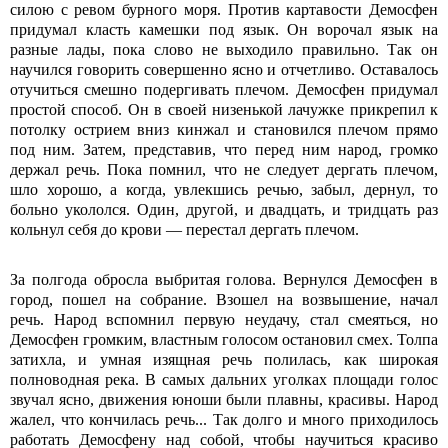
силою с ревом бурного моря. Против картавости Демосфен
придумал класть камешки под язык. Он ворочал язык на
разные лады, пока слово не выходило правильно. Так он
научился говорить совершенно ясно и отчетливо. Оставалось
отучиться смешно подергивать плечом. Демосфен придумал
простой способ. Он в своей низенькой лачужке прикрепил к
потолку острием вниз кинжал и становился плечом прямо
под ним. Затем, представив, что перед ним народ, громко
держал речь. Пока помнил, что не следует дергать плечом,
шло хорошо, а когда, увлекшись речью, забыл, дернул, то
больно укололся. Один, другой, и двадцать, и тридцать раз
кольнул себя до крови — перестал дергать плечом.
За полгода обросла выбритая голова. Вернулся Демосфен в
город, пошел на собрание. Взошел на возвышение, начал
речь. Народ вспомнил первую неудачу, стал смеяться, но
Демосфен громким, властным голосом остановил смех. Толпа
затихла, и умная изящная речь полилась, как широкая
полноводная река. В самых дальних уголках площади голос
звучал ясно, движения юноши были плавны, красивы. Народ
жалел, что кончилась речь... Так долго и много приходилось
работать Демосфену над собой, чтобы научиться красиво