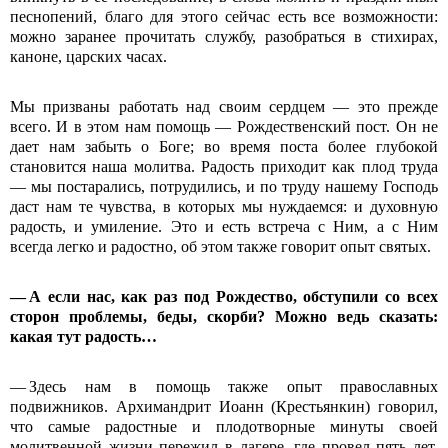
песнопений, благо для этого сейчас есть все возможности:
можно заранее прочитать службу, разобраться в стихирах,
каноне, царских часах.
Мы призваны работать над своим сердцем — это прежде
всего. И в этом нам помощь — Рождественский пост. Он не
дает нам забыть о Боге; во время поста более глубокой
становится наша молитва. Радость приходит как плод труда
— мы постарались, потрудились, и по труду нашему Господь
даст нам те чувства, в которых мы нуждаемся: и духовную
радость, и умиление. Это и есть встреча с Ним, а с Ним
всегда легко и радостно, об этом также говорит опыт святых.
— А если нас, как раз под Рождество, обступили со всех
сторон проблемы, беды, скорби? Можно ведь сказать:
какая тут радость…
— Здесь нам в помощь также опыт православных
подвижников. Архимандрит Иоанн (Крестьянкин) говорил,
что самые радостные и плодотворные минуты своей
молитвенной жизни пережил в лагере, где провел пять лет.