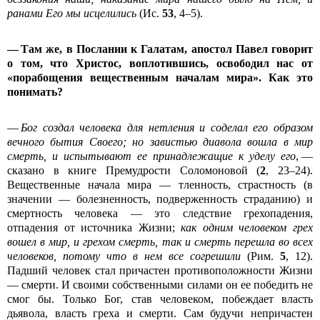
ранами Его мы исцелились
(Ис.
53
, 4–5).
— Там же, в Послании к Галатам, апостол Павел говорит
о том, что Христос, воплотившись, освободил нас от
«порабощения вещественным началам мира». Как это
понимать?
—
Бог создал человека для нетления и соделал его образом
вечного бытия Своего; но завистью диавола вошла в мир
смерть, и испытывают ее принадлежащие к уделу его
, —
сказано в книге Премудрости Соломоновой (
2
, 23–24).
Вещественные начала мира — тленность, страстность (в
значении — болезненность, подверженность страданию) и
смертность человека — это следствие грехопадения,
отпадения от источника Жизни;
как одним человеком грех
вошел в мир, и грехом смерть, так и смерть перешла во всех
человеков, потому что в нем все согрешили
(Рим.
5
, 12).
Падший человек стал причастен противоположности Жизни
— смерти. И своими собственными силами он ее победить не
смог бы. Только Бог, став человеком, побеждает власть
дьявола, власть греха и смерти. Сам будучи непричастен