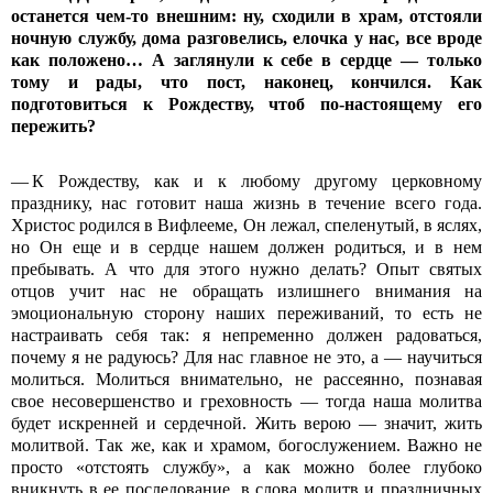
останется чем-то внешним: ну, сходили в храм, отстояли
ночную службу, дома разговелись, елочка у нас, все вроде
как положено… А заглянули к себе в сердце — только
тому и рады, что пост, наконец, кончился. Как
подготовиться к Рождеству, чтоб по-настоящему его
пережить?
— К Рождеству, как и к любому другому церковному
празднику, нас готовит наша жизнь в течение всего года.
Христос родился в Вифлееме, Он лежал, спеленутый, в яслях,
но Он еще и в сердце нашем должен родиться, и в нем
пребывать. А что для этого нужно делать? Опыт святых
отцов учит нас не обращать излишнего внимания на
эмоциональную сторону наших переживаний, то есть не
настраивать себя так: я непременно должен радоваться,
почему я не радуюсь? Для нас главное не это, а — научиться
молиться. Молиться внимательно, не рассеянно, познавая
свое несовершенство и греховность — тогда наша молитва
будет искренней и сердечной. Жить верою — значит, жить
молитвой. Так же, как и храмом, богослужением. Важно не
просто «отстоять службу», а как можно более глубоко
вникнуть в ее последование, в слова молитв и праздничных