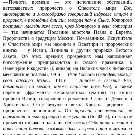
— Полнота времени — это исполнение обетований,
ветхозаветных пророчеств о Спасителе мира:
Бог,
многократно и многообразно говоривший издревле отцам в
пророках, в последние дни сии говорил нам в Сыне, Которого
поставил наследником всего, чрез Которого и веки сотворил
— так начинается Послание апостола Павла к Евреям.
Пророчества о грядущем Мессии, Помазаннике, Искупителе
и Спасителе мира мы находим в Псалтири и пророческих
книгах — у Исаии, Даниила и других пророков Ветхого
Завета. Об этих древних прозрениях нам напоминает
богослужение предпразднства и самого праздника: в
Навечерие Рождества (6 января) на Великих часах читаются
мессианские псалмы (109‑й —
Рече Господь Господеви моему:
седи одесную Мене…
131‑й —
Внидем в селения Его,
поклонимся на место, идеже стоясте нозе Его
), а также
паремии (фрагменты ветхозаветных текстов) из книги
пророка Исаии, говорящие о рождении Сына от Девы и о
Христе как Отце будущего века. Христос родился —
пророчества исполнились: Он
трости надломленной не
переломит, и льна курящегося не угасит
(Ис.
42
, 3), то есть не
применит никакого насилия;
Он взял на Себя наши немощи и
понес наши болезни изъязвлен был за грехи наши и мучим за
беззакония наши; наказание мира нашего было на Нем, и