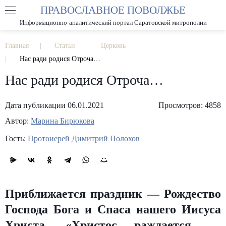
ПРАВОСЛАВНОЕ ПОВОЛЖЬЕ
А
А
РАЗМЕР ШРИФТА
А
Информационно-аналитический портал Саратовской митрополии
ИЗОБРАЖЕНИЯ
Главная
Статьи
Церковь
Нас ради родися Отроча…
Нас ради родися Отроча…
Дата публикации 06.01.2021
Просмотров: 4858
Автор:
Марина Бирюкова
Гость:
Протоиерей Димитрий Полохов
Приближается праздник — Рождество
Господа Бога и Спаса нашего Иисуса
Христа. «Христос раждается —