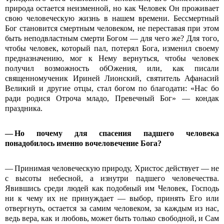
природа остается неизменной, но как Человек Он проживает
свою человеческую жизнь в нашем времени. Бессмертный
Бог становится смертным человеком, не переставая при этом
быть неподвластным смерти Богом — для чего же? Для того,
чтобы человек, который пал, потерял Бога, изменил своему
предназначению, мог к Нему вернуться, чтобы человек
получил возможность обОжения, или, как писали
священномученик Ириней Лионский, святитель Афанасий
Великий и другие отцы, стал богом по благодати: «Нас бо
ради родися Отроча младо, Превечный Бог» — кондак
праздника.
— Но почему для спасения падшего человека
понадобилось именно вочеловечение Бога?
— Принимая человеческую природу, Христос действует — не
с высоты небесной, а изнутри падшего человечества.
Явившись среди людей как подобный им Человек, Господь
ни к чему их не принуждает — выбор, принять Его или
отвергнуть, остается за самим человеком, за каждым из нас,
ведь вера, как и любовь, может быть только свободной, и Сам