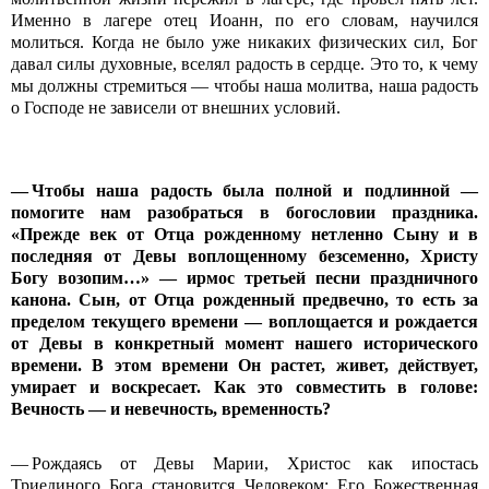
Именно в лагере отец Иоанн, по его словам, научился
молиться. Когда не было уже никаких физических сил, Бог
давал силы духовные, вселял радость в сердце. Это то, к чему
мы должны стремиться — чтобы наша молитва, наша радость
о Господе не зависели от внешних условий.
— Чтобы наша радость была полной и подлинной —
помогите нам разобраться в богословии праздника.
«Прежде век от Отца рожденному нетленно Сыну и в
последняя от Девы воплощенному безсеменно, Христу
Богу возопим…» — ирмос третьей песни праздничного
канона. Сын, от Отца рожденный предвечно, то есть за
пределом текущего времени — воплощается и рождается
от Девы в конкретный момент нашего исторического
времени. В этом времени Он растет, живет, действует,
умирает и воскресает. Как это совместить в голове:
Вечность — и невечность, временность?
— Рождаясь от Девы Марии, Христос как ипостась
Триединого Бога становится Человеком; Его Божественная