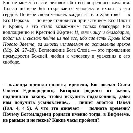
Бог не может спасти человека без его встречного желания.
Только по вере Бог открывается человеку и входит в его
сердце. По вере своей человек входит в Тело Христово — в
Его Церковь — по вере становится причастником Его Плоти
и Крови, а это стало возможным только благодаря Его
воплощению и Крестной Жертве:
И, взяв чашу и благодарив,
подал им и сказал: пейте из неё все, ибо сие есть Кровь Моя
Нового Завета, за многих изливаемая во оставление грехов
(Мф.
26
, 27–28). Воплощение Бога Слова — это проявление
премудрости Божией, любви к человеку и уважения к его
свободе.
— «…когда пришла полнота времени, Бог послал Сына
Своего Единородного, Который родился от жены,
подчинился закону, чтобы искупить подзаконных, дабы
нам получить усыновление»,
— пишет апостол Павел
(Гал. 4, 4–5). А что это означает — полнота времени?
Почему Богомладенец родился именно тогда, в Вифлееме,
не раньше и не позже? Какие часы пробили?