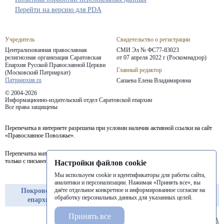
Перейти на версию для PDA
Учредитель
Свидетельство о регистрации
Централизованная православная
СМИ Эл № ФС77-83023
религиозная организация Саратовская
от 07 апреля 2022 г (Роскомнадзор)
Епархия
Русской Православной Церкви
Главный редактор
(Московский Патриархат)
Патриархия.ru
Сапаева Елена Владимировна
© 2004-2026
Информационно-издательский отдел Саратовской епархии
Все права защищены
Перепечатка в интернете разрешена при условии наличия активной ссылки на сайт
«Православное Поволжье».
Перепечатка материалов портала в печатных изданиях (книгах, прессе) возможна
только с письменного разрешения редакции.
Настройки файлов cookie
Мы используем cookie и идентификаторы для работы сайта,
аналитики и персонализации. Нажимая «Принять все», вы
даёте отдельное конкретное и информированное согласие на
Покровская
Балашовская
Балаковская
обработку персональных данных для указанных целей.
епархия
епархия
епархия
Принять все