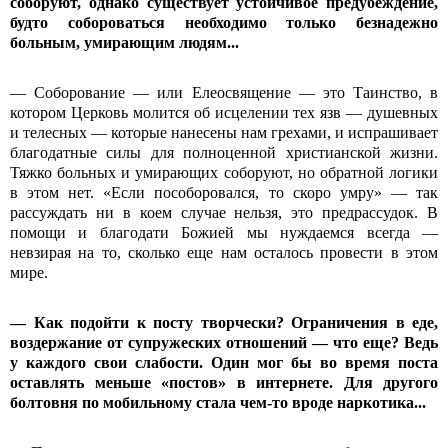
соборуют, однако существует устойчивое предубеждение,
будто собороваться необходимо только безнадежно
больным, умирающим людям...
— Cоборование — или Елеосвящение — это Таинство, в
котором Церковь молится об исцелении тех язв — душевных
и телесных — которые нанесены нам грехами, и испрашивает
благодатные силы для полноценной христианской жизни.
Тяжко больных и умирающих соборуют, но обратной логики
в этом нет. «Если пособоровался, то скоро умру» — так
рассуждать ни в коем случае нельзя, это предрассудок. В
помощи и благодати Божией мы нуждаемся всегда —
невзирая на то, сколько еще нам осталось провести в этом
мире.
— Как подойти к посту творчески? Ограничения в еде,
воздержание от супружеских отношений — что еще? Ведь
у каждого свои слабости. Один мог бы во время поста
оставлять меньше «постов» в интернете. Для другого
болтовня по мобильному стала чем-то вроде наркотика...