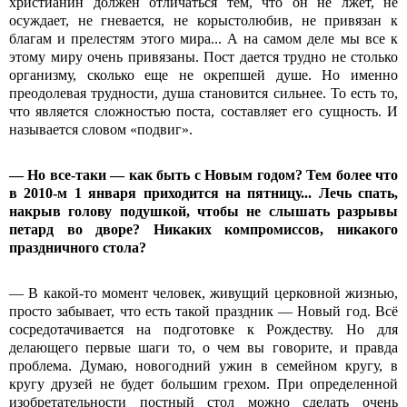
христианин должен отличаться тем, что он не лжет, не
осуждает, не гневается, не корыстолюбив, не привязан к
благам и прелестям этого мира... А на самом деле мы все к
этому миру очень привязаны. Пост дается трудно не столько
организму, сколько еще не окрепшей душе. Но именно
преодолевая трудности, душа становится сильнее. То есть то,
что является сложностью поста, составляет его сущность. И
называется словом «подвиг».
— Но все-таки — как быть с Новым годом? Тем более что
в 2010-м 1 января приходится на пятницу... Лечь спать,
накрыв голову подушкой, чтобы не слышать разрывы
петард во дворе? Никаких компромиссов, никакого
праздничного стола?
— В какой-то момент человек, живущий церковной жизнью,
просто забывает, что есть такой праздник — Новый год. Всё
сосредотачивается на подготовке к Рождеству. Но для
делающего первые шаги то, о чем вы говорите, и правда
проблема. Думаю, новогодний ужин в семейном кругу, в
кругу друзей не будет большим грехом. При определенной
изобретательности постный стол можно сделать очень