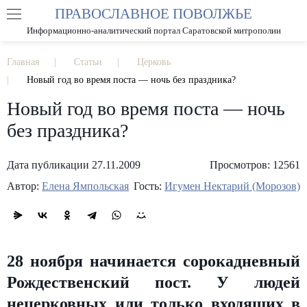
ПРАВОСЛАВНОЕ ПОВОЛЖЬЕ
А
А
РАЗМЕР ШРИФТА
А
Информационно-аналитический портал Саратовской митрополии
ИЗОБРАЖЕНИЯ
Главная
Статьи
Церковь
Новый год во время поста — ночь без праздника?
Новый год во время поста — ночь
без праздника?
Дата публикации 27.11.2009
Просмотров: 12561
Автор:
Елена Ямпольская
Гость:
Игумен Нектарий (Морозов)
28 ноября начинается сорокадневный
Рождественский пост. У людей
нецерковных или только входящих в