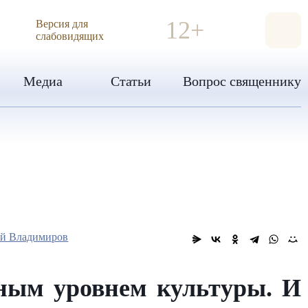
ИЯ
12+
Версия для
слабовидящих
Медиа
Статьи
Вопрос священнику
ий Владимиров
зным уровнем культуры. И