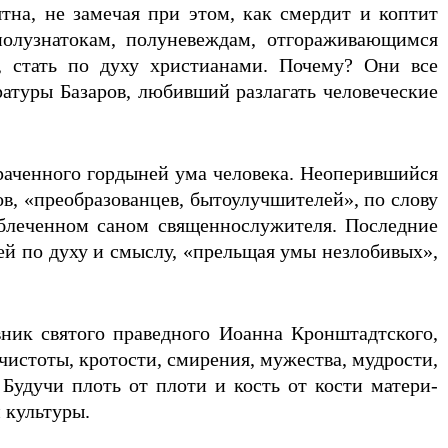
на, не замечая при этом, как смердит и коптит
полузнатокам, полуневеждам, отгораживающимся
, стать по духу христианами. Почему? Они все
атуры Базаров, любивший разлагать человеческие
мраченного гордыней ума человека. Неоперившийся
ов, «преобразованцев, бытоулучшителей», по слову
облеченном саном священнослужителя. Последние
ей по духу и смыслу, «прельщая умы незлобивых»,
ик святого праведного Иоанна Кронштадтского,
чистоты, кротости, смирения, мужества, мудрости,
Будучи плоть от плоти и кость от кости матери-
 культуры.