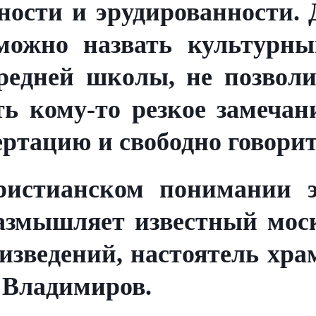
ности и эрудированности. 
можно назвать культурным
редней школы, не позволи
ь кому-то резкое замечани
ртацию и свободно говорит
ристианском понимании э
азмышляет известный мос
изведений, настоятель хра
 Владимиров.