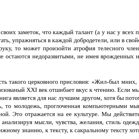
воих заметок, что каждый талант (а у нас у всех 
ать, упражняться в каждой добродетели, или в свой
 руку, то может произойти атрофия телесного чле
е остаются недоразвитыми, не имея врожденных н
ть такого церковного присловия: «Жил-был мних, им
изованый XXI век отшибает вкус к чтению. Если мы
нига является для нас лучшим другом, хотя бы пото
ь, то молодежь, проглоченная компьютерными мыш
ой. Это отражается на ее культуре. Мы действите
, анализируя мысли, чувства, желания, стиль одеж
нижному знанию, к тексту, к сакральному тексту хот