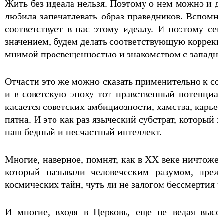
Жить без идеала нельзя. Поэтому о нем можно и д
любила запечатлевать образ праведников. Вспомн
соответствует в нас этому идеалу. И поэтому с
значением, будем делать соответствующую коррекц
мнимой просвещенностью и знакомством с западны
Отчасти это же можно сказать применительно к со
и в советскую эпоху тот нравственный потенци
касается советских амбициозности, хамства, карье
пятна. И это как раз языческий субстрат, которы
наш бедный и несчастный интеллект.
Многие, наверное, помнят, как в XX веке ничтож
который называли человеческим разумом, преж
космических тайн, чуть ли не залогом бессмертия
И многие, входя в Церковь, еще не ведая выс