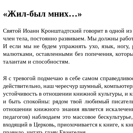
«Жил-был мних…»
Святой Иоанн Кронштадтский говорит в одной из с
член тела, постоянно развиваем. Мы должны работ
И если мы не будем упражнять ухо, язык, ногу,
малютками, оставленными без попечения, которы
талантам и способностям.
Я с тревогой подмечаю в себе самом справедливос
действительно, наш чересчур шумный, компьютер
устойчивость в отношении книжной культуры, и к
и быть спокойны: рядом твой любимый писател
отношении книжного знания является искалеченн
педагогов) наблюдаем это массовое бескультурье
входящий в Церковь, приохочивается к книге, к к
правило, читать главу Евангелия.