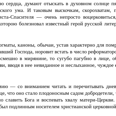
ю сердца, думают отыскать в духовном солнце пят
ского ума. И таковым выскочкам, скорохватам, 
та-Спасителя — очень непросто воцерковиться
которою болезновал известный герой русской литер
огматы, каноны, обычаи, устав характерно для по
авший Господа, норовит встать в число реформатор
 смешно в мирянине, то сугубо пагубно в лице, 
, вводя в нее невиданное и неслыханное, чуждое 
мию — со вниманием читать и перечитывать дневн
дце, что оно стало плодоносным садом добродетели, 
о славить Бога и воспевать хвалу матери-Церкви. 
был подлинным носителем христианской церковной