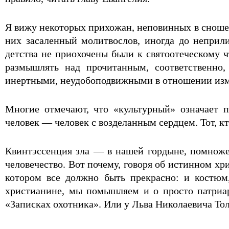
Я вижу некоторых прихожан, неповинных в сношен
них засаленный молитвослов, иногда до неприли
детства не приохочены были к святоотеческому ч
размышлять над прочитанным, соответственно
инертными, неудобоподвижными в отношении изм
Многие отмечают, что «культурный» означает 
человек — человек с возделанным сердцем. Тот, к
Квинтэссенция зла — в нашей гордыне, помноже
человечество. Вот почему, говоря об истинном хр
котором все должно быть прекрасно: и костюм
христианине, мы помышляем и о просто патриар
«Записках охотника». Или у Льва Николаевича Тол