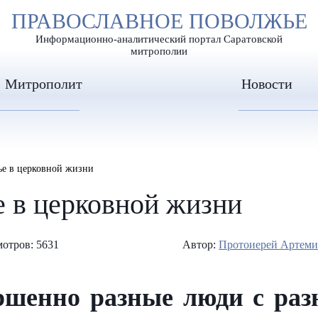
А
ПРАВОСЛАВНОЕ ПОВОЛЖЬЕ
А
ЕР ШРИФТА
ИЗОБРАЖЕН
А
Информационно-аналитический портал Саратовской
митрополии
Митрополит
Новости
рье в церковной жизни
е в церковной жизни
отров: 5631
Автор:
Протоиерей Артем
ршенно разные люди с ра