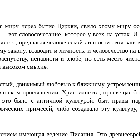
бя миру через бытие Церкви, явило этому миру о
— вот словосочетание, которое у всех на устах. И 
истос, предлагая человеческой личности свои запов
му закону, возводит и личность, и человечество на 
распутству, ненависти и злобе, но есть место чи
м высоком смысле.
истый, движимый любовью к ближнему, устремленн
тианском просвещении. Христианство, просвещая бо
 это было с античной культурой, быт, нравы нар
языческих примесей, либо создавало эту культуру,
точием имеющая ведение Писания. Это древнееврей