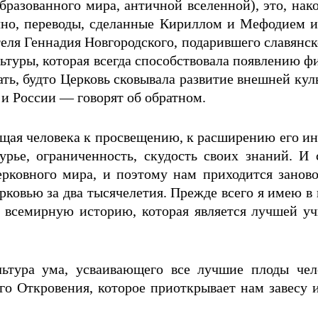
образованного мира, античной вселенной), это, нак
нечно, переводы, сделанные Кириллом и Мефодием
ителя Геннадия Новгородского, подарившего славянс
льтуры, которая всегда способствовала появлению 
ь, будто Церковь сковывала развитие внешней куль
и России — говорят об обратном.
щая человека к просвещению, к расширению его инт
урье, ограниченность, скудость своих знаний. И 
ерковного мира, и поэтому нам приходится заново
ковью за два тысячелетия. Прежде всего я имею в 
 всемирную историю, которая является лучшей уч
льтура ума, усваивающего все лучшие плоды чел
го Откровения, которое приоткрывает нам завесу и