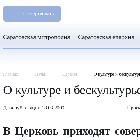
РАЗМ
8 960 346 31 04
Пожертвовать
info-sar@mail.ru
Саратовская митрополия
Саратовская епархия
Главная
Статьи
Церковь
О культуре и бескульту
О культуре и бескультурь
Дата публикации 18.03.2009
Просм
В Церковь приходят сове