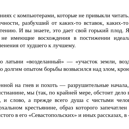
иях с компьютерами, которые не привыкли читать.
чности, разбухший от каких-то вставок, каких-то
тению. И вы знаете, это дает свой горький плод.
, не имеющие восхождения в постижении идеал
енения от худшего к лучшему.
по латыни «возделанный» — «участок земли, возд
то долгим опытом борьбы возвысился над злом, кро
нной на гнев и похоть — разрушительные начала,
истианине, мы (так, по крайней мере, обстоит дело
, и слово, а прежде всего душа с чистыми чел
хальном крестьянине, образ которого запечатлен 
стого в его «Севастопольских» и иных рассказах, в