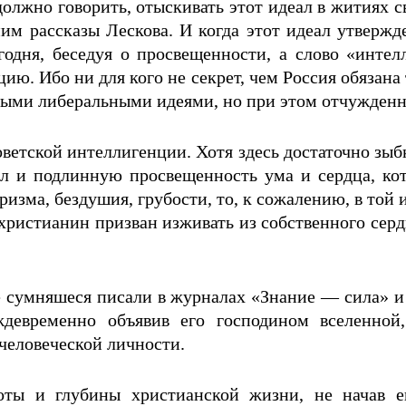
олжно говорить, отыскивать этот идеал в житиях св
им рассказы Лескова. И когда этот идеал утвержден
егодня, беседуя о просвещенности, а слово «инт
ию. Ибо ни для кого не секрет, чем Россия обязан
ми либеральными идеями, но при этом отчужденной
ветской интеллигенции. Хотя здесь достаточно зыб
ал и подлинную просвещенность ума и сердца, кот
ризма, бездушия, грубости, то, к сожалению, в той
й христианин призван изживать из собственного се
е сумняшеся писали в журналах «Знание — сила» и 
девременно объявив его господином вселенной,
 человеческой личности.
оты и глубины христианской жизни, не начав е