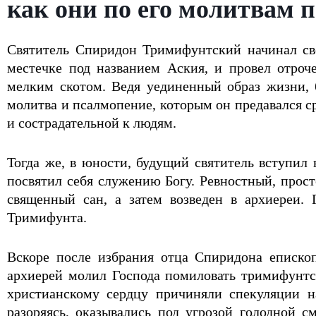
как они по его молитвам 
Святитель Спиридон Тримифунтский начинал св
местечке под названием Аския, и провел отроч
мелким скотом. Ведя уединенный образ жизни, 
молитва и псалмопение, которым он предавался с
и сострадательной к людям.
Тогда же, в юности, будущий святитель вступил 
посвятил себя служению Богу. Ревностный, прос
священный сан, а затем возведен в архиереи. 
Тримифунта.
Вскоре после избрания отца Спиридона епископ
архиерей молил Господа помиловать тримифунтс
христианскому сердцу причиняли спекуляции 
разоряясь, оказывались под угрозой голодной 