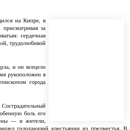
ился на Кипре, в
 присматривая за
ватым: сердечная
ной, трудолюбивой
рла, и он всецело
емя рукоположен в
епископом города
 Сострадательный
обенную боль его
цены — и жители,
пришел голодающий крестьянин из предместья. В