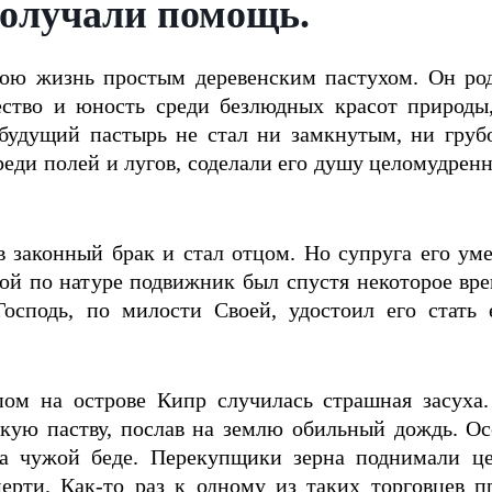
получали помощь.
ою жизнь простым деревенским пастухом. Он род
ество и юность среди безлюдных красот природы,
будущий пастырь не стал ни замкнутым, ни грубо
реди полей и лугов, соделали его душу целомудрен
в законный брак и стал отцом. Но супруга его уме
той по натуре подвижник был спустя некоторое вр
Господь, по милости Своей, удостоил его стать 
ом на острове Кипр случилась страшная засуха.
кую паству, послав на землю обильный дождь. Ос
на чужой беде. Перекупщики зерна поднимали 
смерти. Как-то раз к одному из таких торговцев 