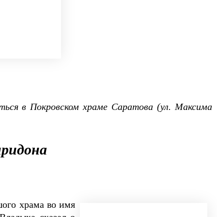
иться в Покровском храме Саратова (ул. Максима
иридона
шого храма во имя
Владыка сказал о