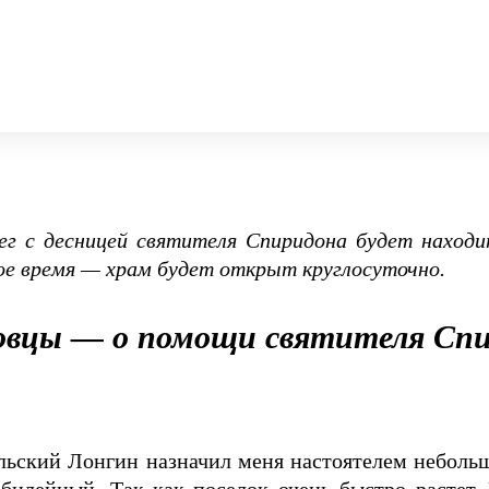
чег с десницей святителя Спиридона будет наход
ое время — храм будет открыт круглосуточно.
вцы — о помощи святителя Сп
ольский Лонгин назначил меня настоятелем неболь
илейный. Так как поселок очень быстро растет, 