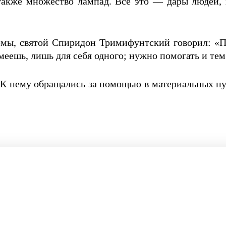
, а также множество лампад. Всё это — дары людей
мы, святой Спиридон Тримифунтский говорил: «Пус
 имеешь, лишь для себя одного; нужно помогать и те
 К нему обращались за помощью в материальных ну