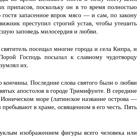
х припасов, поскольку он в то время полностью
о гостя запасенное впрок мясо — и сам, по закону
движник преступил строгий устав, чтобы утешить
ысшую заповедь милосердия и любви.
святитель посещал многие города и села Кипра, и
Порой Господь посылал к славному чудотворцу
зумлял их.
о кончины. Последние слова святого были о любви
святых апостолов в городе Тримифунте. В середине
в Ионическом море (латинское название острова —
 пребывают в храме, освященном в его честь. Пять
уклым изображением фигуры всего человека или