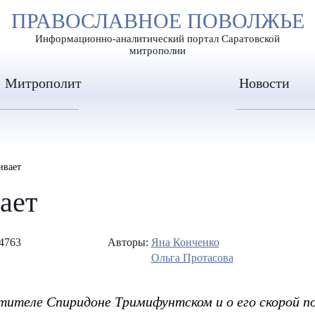
А
ПРАВОСЛАВНОЕ ПОВОЛЖЬЕ
А
ЕР ШРИФТА
ИЗОБРАЖЕН
А
Информационно-аналитический портал Саратовской
митрополии
Митрополит
Новости
ивает
вает
4763
Авторы:
Яна Конченко
Ольга Протасова
тителе Спиридоне Тримифунтском и о его скорой 