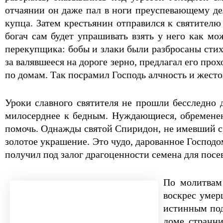
отчаянии он даже пал в ноги преуспевающему дел
купца. Затем крестьянин отправился к святителю
богач сам будет упрашивать взять у него как 
перекупщика: бобы и злаки были разбросаны стихи
за валявшееся на дороге зерно, предлагал его п
по домам. Так посрамил Господь алчность и жест
Уроки славного святителя не прошли бесследно д
милосерднее к бедным. Нуждающиеся, обременен
помочь. Однажды святой Спиридон, не имевший с
золотое украшение. Это чудо, дарованное Господ
получил под залог драгоценности семена для посев
По молитвам 
воскрес умер
истинным под
доме странни