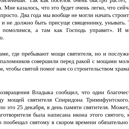
. Мне казалось, что это будет очень легко, что сей
 просто. Два года мы вообще не могли начать строи
о и не должно быть присуще священнику, унывать. 
 помолимся, а там как Господь управит». И м
ю.
аме, где пребывают мощи святителя, но и послуж
 паломников совершили перед ракой с мощами мол
м, чтобы святой помог нам со строительством храма
возвращения Владыка сообщил, что один благочес
у мощей святителя Спиридона Тримифунтского
о это 25 декабря, в день памяти святителя. Может, 
лаготворителя была написана икона этого святого
 по­обещал святому в скором времени обязательно 