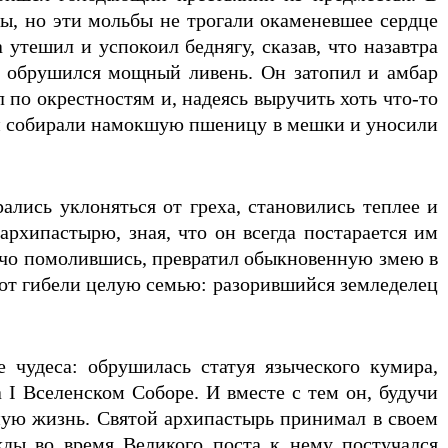
ты, но эти мольбы не трогали окаменевшее сердце
утешил и успокоил беднягу, сказав, что назавтра
ю обрушился мощный ливень. Он затопил и амбар
 по окрестностям и, надеясь выручить хоть что-то
они собирали намокшую пшеницу в мешки и уносили
ались уклоняться от греха, становились теплее и
хипастырю, зная, что он всегда постарается им
ячо помолившись, превратил обыкновенную змею в
 от гибели целую семью: разорившийся земледелец
чудеса: обрушилась статуя языческого кумира,
 I Вселенском Соборе. И вместе с тем он, будучи
ую жизнь. Святой архипастырь принимал в своем
ды во время Великого поста к нему постучался