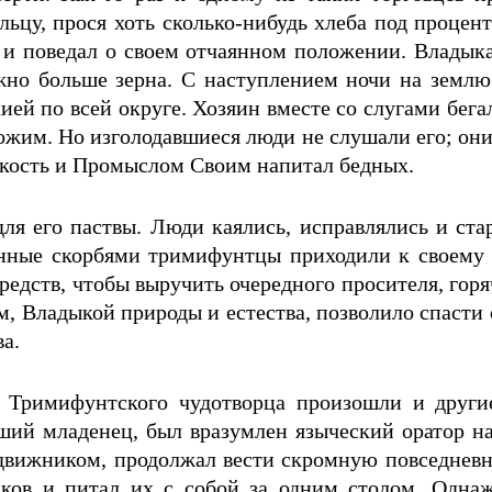
ьцу, прося хоть сколько-нибудь хлеба под процен
 и поведал о своем отчаянном положении. Владыка 
можно больше зерна. С наступлением ночи на земл
ей по всей округе. Хозяин вместе со слугами бегал
рохожим. Но изголодавшиеся люди не слушали его; 
окость и Промыслом Своим напитал бедных.
ля его паствы. Люди каялись, исправлялись и стар
ные скорбями тримифунтцы приходили к своему ар
редств, чтобы выручить очередного просителя, гор
ом, Владыкой природы и естества, позволило спасти
а.
Тримифунтского чудотворца произошли и другие 
ший младенец, был вразумлен языческий оратор на
вижником, продолжал вести скромную повседневн
ков и питал их с собой за одним столом. Однаж