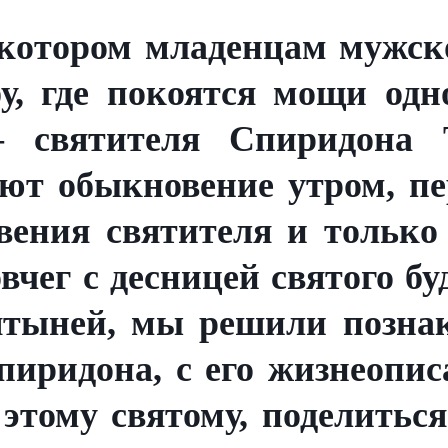
 котором младенцам мужск
у, где покоятся мощи одн
 святителя Спиридона 
ют обыкновение утром, пе
вения святителя и только
овчег с десницей святого бу
вятыней, мы решили познак
пиридона, с его жизнеопи
 этому святому, поделитьс