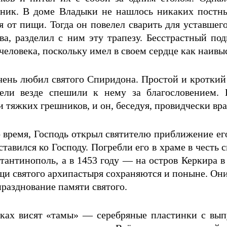
ник. В доме Владыки не нашлось никаких постны
я от пищи. Тогда он повелел сварить для уставшег
ва, разделил с ним эту трапезу. Бесстрастный по
человека, поскольку имел в своем сердце как наив
чень любил святого Спиридона. Простой и кроткий 
ели везде спешили к нему за благословением. 
 тяжких грешников, и он, беседуя, провидчески вра
 время, Господь открыл святителю приближение ег
тавился ко Господу. Погребли его в храме в честь 
тантинополь, а в 1453 году — на остров Керкира 
щи святого архипастыря сохраняются и поныне. Они
празднование памяти святого.
чках висят «тамы» — серебряные пластинки с вып