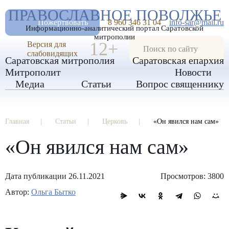
А
ПРАВОСЛАВНОЕ ПОВОЛЖЬЕ
А
РАЗМЕР ШРИФТА
А
Пожертвовать
8 960 346 31 04
info-sar@mail.ru
Информационно-аналитический портал Саратовской
ИЗОБРАЖЕНИЯ
митрополии
12+
Версия для
слабовидящих
Саратовская митрополия
Саратовская епархия
Митрополит
Новости
Медиа
Статьи
Вопрос священнику
Главная
Статьи
Церковь
«Он явился нам сам»
«Он явился нам сам»
Дата публикации 26.11.2021
Просмотров: 3800
Автор:
Ольга Бытко