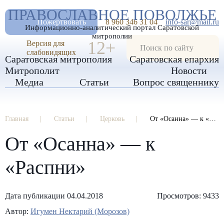
А
ПРАВОСЛАВНОЕ ПОВОЛЖЬЕ
А
РАЗМЕР ШРИФТА
А
Пожертвовать
8 960 346 31 04
info-sar@mail.ru
Информационно-аналитический портал Саратовской
ИЗОБРАЖЕНИЯ
митрополии
12+
Версия для
слабовидящих
Саратовская митрополия
Саратовская епархия
Митрополит
Новости
Медиа
Статьи
Вопрос священнику
Главная
Статьи
Церковь
От «Осанна» — к «Распни»
От «Осанна» — к
«Распни»
Дата публикации 04.04.2018
Просмотров: 9433
Автор:
Игумен Нектарий (Морозов)