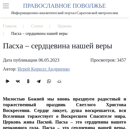
ПРАВОСЛАВНОЕ ПОВОЛЖЬЕ
А
А
РАЗМЕР ШРИФТА
А
Информационно-аналитический портал Саратовской митрополии
ИЗОБРАЖЕНИЯ
Главная
Статьи
Церковь
Пасха – сердцевина нашей веры
Пасха – сердцевина нашей веры
Дата публикации 06.05.2023
Просмотров: 3457
Автор:
Иерей Кирилл Андриенко
Милостью Божией мы вновь празднуем радостный и
торжественный праздник Светлого Христова
Воскресения. Сердце ликует, душа воскрешается, вся
Вселенная торжествует о Воскресшем Спасителе мира.
Церковь жива Пасхой. Пасха – это сердцевина нашего
церковного года. Пасха – это сердцевина нашей веры.