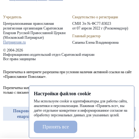
Учредитель
Свидетельство о регистрации
Централизованная православная
СМИ Эл № ФС77-83023
религиозная организация Саратовская
от 07 апреля 2022 г (Роскомнадзор)
Епархия
Русской Православной Церкви
Главный редактор
(Московский Патриархат)
Патриархия.ru
Сапаева Елена Владимировна
© 2004-2026
Информационно-издательский отдел Саратовской епархии
Все права защищены
Перепечатка в интернете разрешена при условии наличия активной ссылки на сайт
«Православное Поволжье».
Перепечатка материалов портала в печатных изданиях (книгах, прессе) возможна
только с письменного разрешения редакции.
Настройки файлов cookie
Мы используем cookie и идентификаторы для работы сайта,
аналитики и персонализации. Нажимая «Принять все», вы
даёте отдельное конкретное и информированное согласие на
Покровская
Балашовская
Балаковская
обработку персональных данных для указанных целей.
епархия
епархия
епархия
Принять все