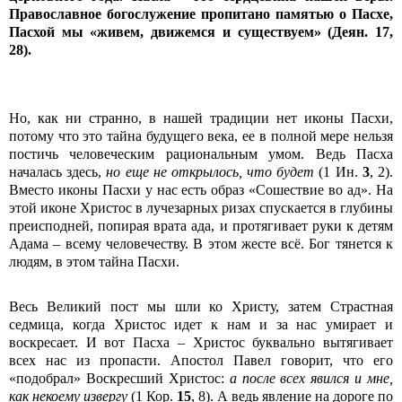
Православное богослужение пропитано памятью о Пасхе,
Пасхой мы «живем, движемся и существуем» (Деян. 17,
28).
Но, как ни странно, в нашей традиции нет иконы Пасхи,
потому что это тайна будущего века, ее в полной мере нельзя
постичь человеческим рациональным умом. Ведь Пасха
началась здесь,
но еще не открылось, что будет
(1 Ин.
3
, 2).
Вместо иконы Пасхи у нас есть образ «Сошествие во ад». На
этой иконе Христос в лучезарных ризах спускается в глубины
преисподней, попирая врата ада, и протягивает руки к детям
Адама – всему человечеству. В этом жесте всё. Бог тянется к
людям, в этом тайна Пасхи.
Весь Великий пост мы шли ко Христу, затем Страстная
седмица, когда Христос идет к нам и за нас умирает и
воскресает. И вот Пасха – Христос буквально вытягивает
всех нас из пропасти. Апостол Павел говорит, что его
«подобрал» Воскресший Христос:
а после всех явился и мне,
как некоему извергу
(1 Кор.
15
, 8). А ведь явление на дороге по