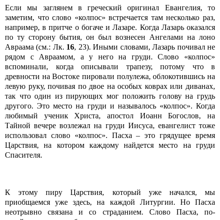
Если мы заглянем в греческий оригинал Евангелия, то
заметим, что слово «колпос» встречается там несколько раз,
например, в притче о богаче и Лазаре. Когда Лазарь оказался
по ту сторону бытия, он был вознесен Ангелами на лоно
Авраама (см.: Лк.
16
, 23). Иными словами, Лазарь почивал не
рядом с Авраамом, а у него на груди. Слово «колпос»
вспоминали, когда описывали трапезу, потому что в
древности на Востоке пировали полулежа, облокотившись на
левую руку, почивая по двое на особых коврах или диванах,
так что один из пирующих мог положить голову на грудь
другого. Это место на груди и называлось «колпос». Когда
любимый ученик Христа, апостол Иоанн Богослов, на
Тайной вечере возлежал на груди Иисуса, евангелист тоже
использовал слово «колпос». Пасха – это грядущее время
Царствия, на котором каждому найдется место на груди
Спасителя.
К этому пиру Царствия, который уже начался, мы
приобщаемся уже здесь, на каждой Литургии. Но Пасха
неотрывно связана и со страданием. Слово Пасха, по-