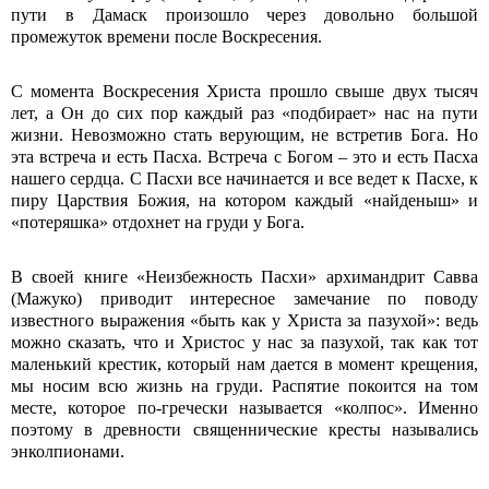
пути в Дамаск произошло через довольно большой
промежуток времени после Воскресения.
С момента Воскресения Христа прошло свыше двух тысяч
лет, а Он до сих пор каждый раз «подбирает» нас на пути
жизни. Невозможно стать верующим, не встретив Бога. Но
эта встреча и есть Пасха. Встреча с Богом – это и есть Пасха
нашего сердца. С Пасхи все начинается и все ведет к Пасхе, к
пиру Царствия Божия, на котором каждый «найденыш» и
«потеряшка» отдохнет на груди у Бога.
В своей книге «Неизбежность Пасхи» архимандрит Савва
(Мажуко) приводит интересное замечание по поводу
известного выражения «быть как у Христа за пазухой»: ведь
можно сказать, что и Христос у нас за пазухой, так как тот
маленький крестик, который нам дается в момент крещения,
мы носим всю жизнь на груди. Распятие покоится на том
месте, которое по-гречески называется «колпос». Именно
поэтому в древности священнические кресты назывались
энколпионами.