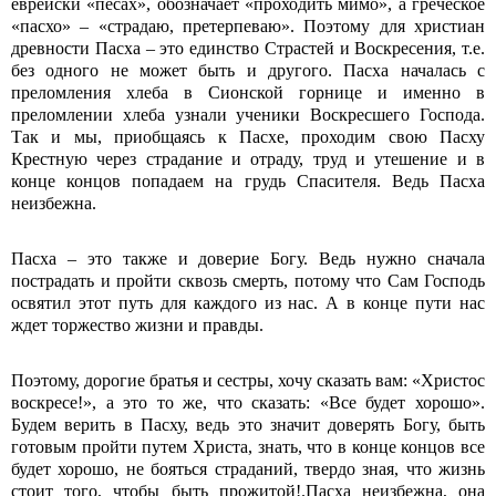
еврейски «песах», обозначает «проходить мимо», а греческое
«пасхо» – «страдаю, претерпеваю». Поэтому для христиан
древности Пасха – это единство Страстей и Воскресения, т.е.
без одного не может быть и другого. Пасха началась с
преломления хлеба в Сионской горнице и именно в
преломлении хлеба узнали ученики Воскресшего Господа.
Так и мы, приобщаясь к Пасхе, проходим свою Пасху
Крестную через страдание и отраду, труд и утешение и в
конце концов попадаем на грудь Спасителя. Ведь Пасха
неизбежна.
Пасха – это также и доверие Богу. Ведь нужно сначала
пострадать и пройти сквозь смерть, потому что Сам Господь
освятил этот путь для каждого из нас. А в конце пути нас
ждет торжество жизни и правды.
Поэтому, дорогие братья и сестры, хочу сказать вам: «Христос
воскресе!», а это то же, что сказать: «Все будет хорошо».
Будем верить в Пасху, ведь это значит доверять Богу, быть
готовым пройти путем Христа, знать, что в конце концов все
будет хорошо, не бояться страданий, твердо зная, что жизнь
стоит того, чтобы быть прожитой!.Пасха неизбежна, она