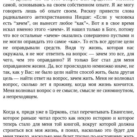
самой, основываясь на своем собственном опыте. Я же могу
говорить лишь об опыте своем. Рискну привести слова
радикального антихристианина Ницше: «Если у человека
есть “зачем”, он вынесет любое “как”». Вот я в свое время
искал именно этого «зачем». И нашел только в Боге, потому
что все остальные «зачем» оказались совершенно пустыми и
не могли оправдать это самое «как». То есть все другие цели
не оправдывали средств. Видя ту жизнь, которая нас
окружала, я не мог ответить на вопрос — зачем это все, для
чего, чем это оправданно? И только Бог стал для меня
оправданием жизни. Да, все происходило немножко иначе, не
так, как у Вас: не было цели найти способ жить, была другая
цель — найти ответ на вопрос, зачем жить. Меня не волновал
вопрос, сколько лет я проживу, когда моя жизнь кончится.
Меня волновал вопрос о ее смысле, смысле не сиюминутном,
а непреходящем.
Когда я, придя уже в Церковь, стал перечитывать Евангелие,
которое раньше читал просто как некую историю и которое
теперь стало для меня той книгой, вокруг которой должна
строиться вся моя жизнь, я понял, насколько это будет для
меня тяжело, насколько мне будет трудно по-настоящему жить