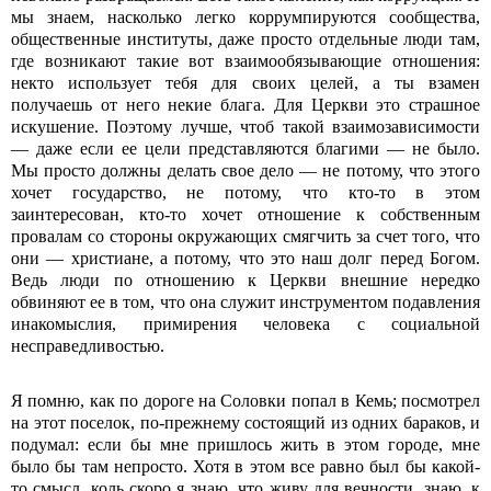
мы знаем, насколько легко коррумпируются сообщества,
общественные институты, даже просто отдельные люди там,
где возникают такие вот взаимообязывающие отношения:
некто использует тебя для своих целей, а ты взамен
получаешь от него некие блага. Для Церкви это страшное
искушение. Поэтому лучше, чтоб такой взаимозависимости
— даже если ее цели представляются благими — не было.
Мы просто должны делать свое дело — не потому, что этого
хочет государство, не потому, что кто-то в этом
заинтересован, кто-то хочет отношение к собственным
провалам со стороны окружающих смягчить за счет того, что
они — христиане, а потому, что это наш долг перед Богом.
Ведь люди по отношению к Церкви внешние нередко
обвиняют ее в том, что она служит инструментом подавления
инакомыслия, примирения человека с социальной
несправедливостью.
Я помню, как по дороге на Соловки попал в Кемь; посмотрел
на этот поселок, по-прежнему состоящий из одних бараков, и
подумал: если бы мне пришлось жить в этом городе, мне
было бы там непросто. Хотя в этом все равно был бы какой-
то смысл, коль скоро я знаю, что живу для вечности, знаю, к