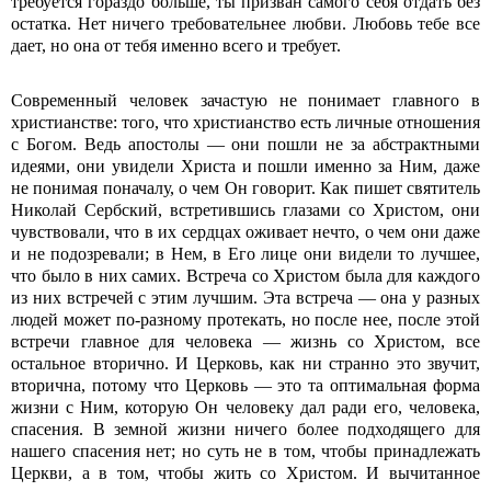
требуется гораздо больше, ты призван самого себя отдать без
остатка. Нет ничего требовательнее любви. Любовь тебе все
дает, но она от тебя именно всего и требует.
Современный человек зачастую не понимает главного в
христианстве: того, что христианство есть личные отношения
с Богом. Ведь апостолы — они пошли не за абстрактными
идеями, они увидели Христа и пошли именно за Ним, даже
не понимая поначалу, о чем Он говорит. Как пишет святитель
Николай Сербский, встретившись глазами со Христом, они
чувствовали, что в их сердцах оживает нечто, о чем они даже
и не подозревали; в Нем, в Его лице они видели то лучшее,
что было в них самих. Встреча со Христом была для каждого
из них встречей с этим лучшим. Эта встреча — она у разных
людей может по-разному протекать, но после нее, после этой
встречи главное для человека — жизнь со Христом, все
остальное вторично. И Церковь, как ни странно это звучит,
вторична, потому что Церковь — это та оптимальная форма
жизни с Ним, которую Он человеку дал ради его, человека,
спасения. В земной жизни ничего более подходящего для
нашего спасения нет; но суть не в том, чтобы принадлежать
Церкви, а в том, чтобы жить со Христом. И вычитанное