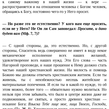
к самому важному в нашей жизни — к вере —
распространяется и на отношения человека с Богом: человек,
обращаясь к Богу, постоянно чего-то у Него просит.
— Но разве это не естественно? У кого нам еще просить,
если не у Него? Не Он ли Сам заповедал:
Просите, и дано
будет вам
(Мф. 7, 7)?
— С одной стороны, да, это естественно. Но, с другой
стороны, Спаситель ведь совершенно не имеет в виду некое
механическое исполнение всех наших желаний,
удовлетворение всех наших нужд. Эти Его слова — часть
Нагорной проповеди, и наше прошение к Нему должно стать
частью нашей христианской жизни. На милость и помощь
Божию мы должны отвечать христианским житием. Если ты
живешь, ты с неизбежностью несешь житейские и
материальные попечения. И если ты в какой-то нужде, то об
этом можно, более того — обязательно нужно молиться. Но
нельзя при этом забывать, что было в центре жизни даже не
подвижников, не святых, а просто древних христиан —
искание Бога:
Взыска Тебе лице мое, лица Твоего, Господи,
взыщу
(Пс.
26
, 8). Христианская жизнь заключалась именно в