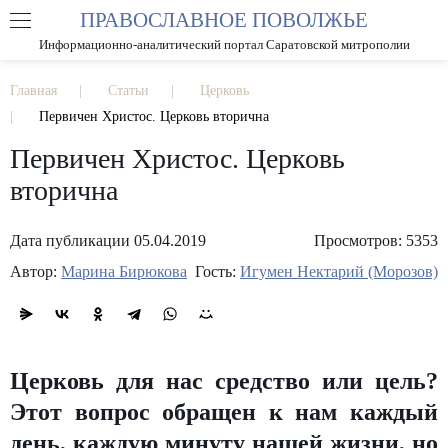
ПРАВОСЛАВНОЕ ПОВОЛЖЬЕ
А
А
РАЗМЕР ШРИФТА
А
Информационно-аналитический портал Саратовской митрополии
ИЗОБРАЖЕНИЯ
Главная
Статьи
Церковь
Первичен Христос. Церковь вторична
Первичен Христос. Церковь
вторична
Дата публикации 05.04.2019
Просмотров: 5353
Автор:
Марина Бирюкова
Гость:
Игумен Нектарий (Морозов)
Церковь для нас средство или цель?
Этот вопрос обращен к нам каждый
день, каждую минуту нашей жизни, но