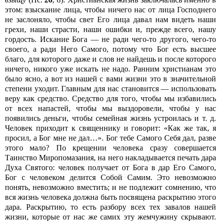
этом: взыскание лица, чтобы ничего нас от лица Господнего
не заслоняло, чтобы свет Его лица давал нам видеть наши
грехи, наши страсти, наши ошибки и, прежде всего, нашу
гордость. Искание Бога — не ради чего-то другого, чего-то
своего, а ради Него Самого, потому что Бог есть высшее
благо, для которого даже и слов не найдешь и после которого
ничего, никого уже искать не надо. Ранним христианам это
было ясно, а вот из нашей с вами жизни это в значительной
степени уходит. Главным для нас становится — использовать
веру как средство. Средство для того, чтобы мы избавились
от всех напастей, чтобы мы выздоровели, чтобы у нас
появились деньги, чтобы семейная жизнь устроилась и т. д.
Человек приходит к священнику и говорит: «Как же так, я
просил, а Бог мне не дал…». Бог тебе Самого Себя дал, разве
этого мало? По крещении человека сразу совершается
Таинство Миропомазания, на него накладывается печать дара
Духа Святого: человек получает от Бога в дар Его Самого,
Бог с человеком делится Собой Самим. Это невозможно
понять, невозможно вместить; и не подлежит сомнению, что
вся жизнь человека должна быть посвящена раскрытию этого
дара. Раскрытию, то есть разбору всех тех завалов нашей
жизни, которые от нас же самих эту жемчужину скрывают.