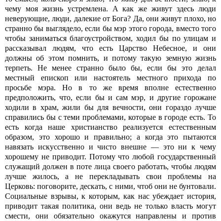
чему моя жизнь устремлена. А как же живут здесь люди
неверующие, люди, далекие от Бога? Да, они живут плохо, но
странно бы выглядело, если бы мэр этого города, вместо того
чтобы заниматься благоустройством, ходил бы по улицам и
рассказывал людям, что есть Царство Небесное, и они
должны об этом помнить, и потому такую земную жизнь
терпеть. Не менее странно было бы, если бы это делал
местный епископ или настоятель местного прихода по
просьбе мэра. Но в то же время вполне естественно
предположить, что, если бы и сам мэр, и другие горожане
ходили в храм, жили бы для вечности, они гораздо лучше
справились бы с теми проблемами, которые в городе есть. То
есть когда наше христианство реализуется естественным
образом, это хорошо и правильно; а когда это пытаются
навязать искусственно и чисто внешне — это ни к чему
хорошему не приводит. Потому что любой государственный
служащий должен в поте лица своего работать, чтобы людям
лучше жилось, а не перекладывать свои проблемы на
Церковь: поговорите, дескать, с ними, чтоб они не бунтовали.
Социальные взрывы, к которым, как нас убеждает история,
приводит такая политика, они ведь не только власть могут
смести, они обязательно окажутся направлены и против