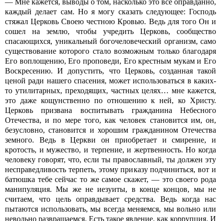
— Мне кажется, выводы о том, насколько это все оправданно,
каждый делает сам. Но я могу сказать следующее: Господь
стяжал Церковь Своею честною Кровью. Ведь для того Он и
сошел на землю, чтобы учредить Церковь, сообщество
спасающихся, уникальный богочеловеческий организм, само
существование которого стало возможным только благодаря
Его воплощению, Его проповеди, Его крестным мукам и Его
Воскресению. И допустить, что Церковь, созданная такой
ценой ради нашего спасения, может использоваться в каких-
то утилитарных, преходящих, частных целях… мне кажется,
это даже кощунственно по отношению к ней, ко Христу.
Церковь призвана воспитывать гражданина Небесного
Отечества, и по мере того, как человек становится им, он,
безусловно, становится и хорошим гражданином Отечества
земного. Ведь в Церкви он приобретает и смирение, и
кротость, и мужество, и терпение, и жертвенность. Но когда
человеку говорят, что, если ты православный, ты должен эту
несправедливость терпеть, этому приказу подчиниться, вот и
батюшка тебе сейчас то же самое скажет, — это своего рода
манипуляция. Мы же не иезуиты, в конце концов, мы не
считаем, что цель оправдывает средства. Ведь когда нас
пытаются использовать, мы всегда меняемся, мы вольно или
невольно развращаемся. Есть такое явление, как коррупция. И