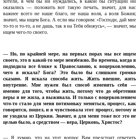
хотели, в чем бы ни нуждались, в какой бы ситуации ни
оказались — положить вот такую печать, значит, для нас
важнее всего не наше благо, не наша воля, а воля Божия;
значит, мы ищем Бога. А если мы говорим: «Господи, дай мне
то-то и то-то, а не дашь, так я на Тебя обижусь», — значит, мы
ищем чего-то своего.
— Но, по крайней мере, на первых порах мы все ищем
своего, это в какой-то мере неизбежно. Во времена, когда я
подходила все ближе к Православию, к воцерковлению,
чего я искала? Бога? Это было бы слишком громко
сказано. Я искала способа жить. Жить внешне, жить
внутренне. Мне нужен был способ изменить себя —
именно для того, чтобы жить, потому что до обретения
веры я не жила, а выживала. И только с воцерковлением
что-то стало для меня потихоньку меняться, процесс, как
говорится, пошел, и я чувствовала этот процесс, потому и
не уходила из Церкви. Значит, и для меня тоже все это не
целью было, а средством — вера, Церковь, Христос?
— Я думаю, что на этот вопрос Вам предстоит ответить