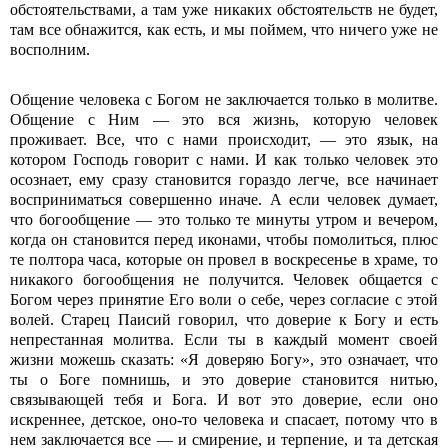
обстоятельствами, а там уже никаких обстоятельств не будет,
там все обнажится, как есть, и мы поймем, что ничего уже не
восполним.
Общение человека с Богом не заключается только в молитве.
Общение с Ним — это вся жизнь, которую человек
проживает. Все, что с нами происходит, — это язык, на
котором Господь говорит с нами. И как только человек это
осознает, ему сразу становится гораздо легче, все начинает
восприниматься совершенно иначе. А если человек думает,
что богообщение — это только те минуты утром и вечером,
когда он становится перед иконами, чтобы помолиться, плюс
те полтора часа, которые он провел в воскресенье в храме, то
никакого богообщения не получится. Человек общается с
Богом через принятие Его воли о себе, через согласие с этой
волей. Старец Паисий говорил, что доверие к Богу и есть
непрестанная молитва. Если ты в каждый момент своей
жизни можешь сказать: «Я доверяю Богу», это означает, что
ты о Боге помнишь, и это доверие становится нитью,
связывающей тебя и Бога. И вот это доверие, если оно
искреннее, детское, оно-то человека и спасает, потому что в
нем заключается все — и смирение, и терпение, и та детская