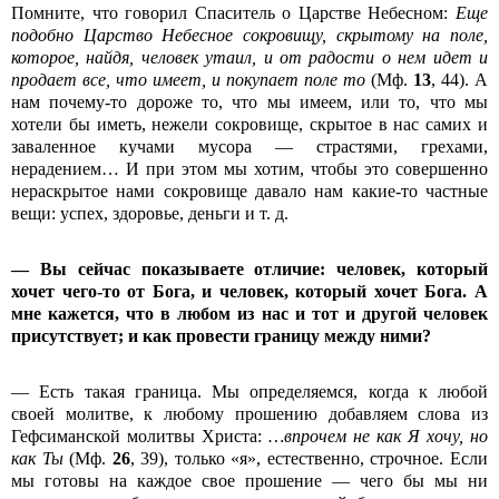
Помните, что говорил Спаситель о Царстве Небесном:
Еще
подобно Царство Небесное сокровищу, скрытому на поле,
которое, найдя, человек утаил, и от радости о нем идет и
продает все, что имеет, и покупает поле то
(Мф.
13
, 44). А
нам почему-то дороже то, что мы имеем, или то, что мы
хотели бы иметь, нежели сокровище, скрытое в нас самих и
заваленное кучами мусора — страстями, грехами,
нерадением… И при этом мы хотим, чтобы это совершенно
нераскрытое нами сокровище давало нам какие-то частные
вещи: успех, здоровье, деньги и т. д.
— Вы сейчас показываете отличие: человек, который
хочет чего-то от Бога, и человек, который хочет Бога. А
мне кажется, что в любом из нас и тот и другой человек
присутствует; и как провести границу между ними?
— Есть такая граница. Мы определяемся, когда к любой
своей молитве, к любому прошению добавляем слова из
Гефсиманской молитвы Христа:
…впрочем не как Я хочу, но
как Ты
(Мф.
26
, 39), только «я», естественно, строчное. Если
мы готовы на каждое свое прошение — чего бы мы ни