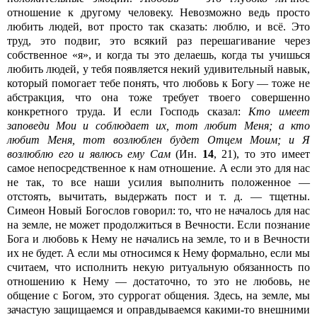
отношение к другому человеку. Невозможно ведь просто
любить людей, вот просто так сказать: люблю, и всё. Это
труд, это подвиг, это всякий раз перешагивание через
собственное «я», и когда ты это делаешь, когда ты учишься
любить людей, у тебя появляется некий удивительный навык,
который помогает тебе понять, что любовь к Богу — тоже не
абстракция, что она тоже требует твоего совершенно
конкретного труда. И если Господь сказал:
Кто имеет
заповеди Мои и соблюдает их, тот любит Меня; а кто
любит Меня, тот возлюблен будет Отцем Моим; и Я
возлюблю его и явлюсь ему Сам
(Ин.
14
, 21), то это имеет
самое непосредственное к нам отношение. А если это для нас
не так, то все наши усилия выполнить положенное —
отстоять, вычитать, выдержать пост и т. д. — тщетны.
Симеон Новый Богослов говорил: то, что не началось для нас
на земле, не может продолжиться в Вечности. Если познание
Бога и любовь к Нему не начались на земле, то и в Вечности
их не будет. А если мы относимся к Нему формально, если мы
считаем, что исполнить некую ритуальную обязанность по
отношению к Нему — достаточно, то это не любовь, не
общение с Богом, это суррогат общения. Здесь, на земле, мы
зачастую защищаемся и оправдываемся какими-то внешними