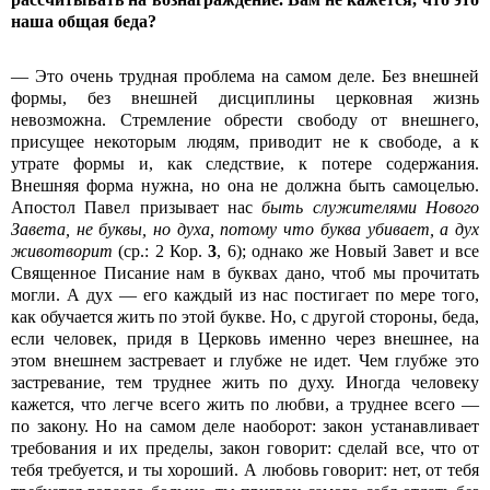
наша общая беда?
— Это очень трудная проблема на самом деле. Без внешней
формы, без внешней дисциплины церковная жизнь
невозможна. Стремление обрести свободу от внешнего,
присущее некоторым людям, приводит не к свободе, а к
утрате формы и, как следствие, к потере содержания.
Внешняя форма нужна, но она не должна быть самоцелью.
Апостол Павел призывает нас
быть служителями Нового
Завета, не буквы, но духа, потому что буква убивает, а дух
животворит
(ср.: 2 Кор.
3
, 6); однако же Новый Завет и все
Священное Писание нам в буквах дано, чтоб мы прочитать
могли. А дух — его каждый из нас постигает по мере того,
как обучается жить по этой букве. Но, с другой стороны, беда,
если человек, придя в Церковь именно через внешнее, на
этом внешнем застревает и глубже не идет. Чем глубже это
застревание, тем труднее жить по духу. Иногда человеку
кажется, что легче всего жить по любви, а труднее всего —
по закону. Но на самом деле наоборот: закон устанавливает
требования и их пределы, закон говорит: сделай все, что от
тебя требуется, и ты хороший. А любовь говорит: нет, от тебя