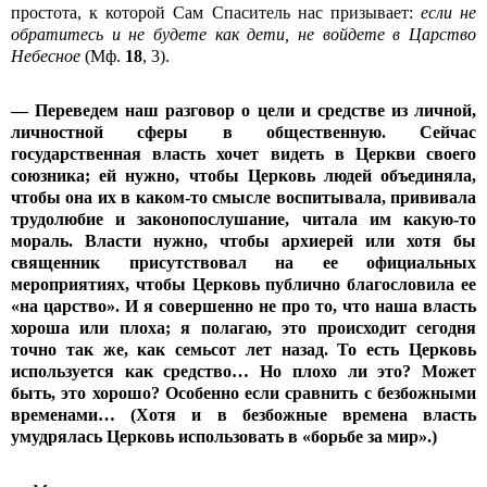
простота, к которой Сам Спаситель нас призывает:
если не
обратитесь и не будете как дети, не войдете в Царство
Небесное
(Мф.
18
, 3).
— Переведем наш разговор о цели и средстве из личной,
личностной сферы в общественную. Сейчас
государственная власть хочет видеть в Церкви своего
союзника; ей нужно, чтобы Церковь людей объединяла,
чтобы она их в каком-то смысле воспитывала, прививала
трудолюбие и законопослушание, читала им какую-то
мораль. Власти нужно, чтобы архиерей или хотя бы
священник присутствовал на ее официальных
мероприятиях, чтобы Церковь публично благословила ее
«на царство». И я совершенно не про то, что наша власть
хороша или плоха; я полагаю, это происходит сегодня
точно так же, как семьсот лет назад. То есть Церковь
используется как средство… Но плохо ли это? Может
быть, это хорошо? Особенно если сравнить с безбожными
временами… (Хотя и в безбожные времена власть
умудрялась Церковь использовать в «борьбе за мир».)