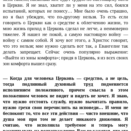
в Церкви. Я не знал, хватит ли у меня на это сил, боялся
испытаний, которых не понесу… Мне было очень страшно,
но я был убежден, что по-другому нельзя. То есть если
говорить о Церкви как о средстве к облегчению жизни, то
мою жизнь приход в Церковь сделал не легче, а неимоверно
тяжелее. Я нашел не покой, а самую настоящую войну —
войну с самим собой. Я хочу вот этого, а Христос говорит,
что это нельзя; мне нужно сделать вот так, а Евангелие так
делать запрещает. Сейчас очень популярно выражение:
«Выйти из зоны комфорта»; придя в Церковь, я из всех своих
зон комфорта вышел сразу.
— Когда для человека Церковь — средство, а не цель,
тогда подлинный духовный труд подменяется
исполнением положенного, причем смысла в этом
положенном человек не видит и видеть не хочет. Я знаю,
что нужно отстоять службу, нужно вычитать правило,
нужно грехи свои перечислить на исповеди… И меня не
беспокоит то, что все эти действия — чисто внешние, что
душа моя при том не делает никакого движения. Я
считаю, что исполнила требуемое и теперь могу
рассчитывать на вознаграждение. Вам не кажется, что это