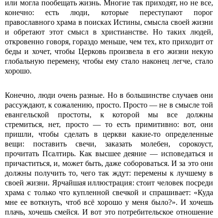
или могла пообещать жизнь. Многие так приходят, но не все,
конечно: есть люди, которые переступают порог
православного храма в поисках Истины, смысла своей жизни
и обретают этот смысл в христианстве. Но таких людей,
откровенно говоря, гораздо меньше, чем тех, кто приходит от
беды и хочет, чтобы Церковь произвела в его жизни некую
глобальную перемену, чтобы ему стало наконец легче, стало
хорошо.
Конечно, люди очень разные. Но в большинстве случаев они
рассуждают, к сожалению, просто. Просто — не в смысле той
евангельской простоты, к которой мы все должны
стремиться, нет, просто — то есть примитивно: вот, они
пришли, чтобы сделать в церкви какие-то определенные
вещи: поставить свечи, заказать молебен, сорокоуст,
прочитать Псалтирь. Как высшее деяние — исповедаться и
причаститься, и, может быть, даже собороваться. И за это они
должны получить то, чего так ждут: перемены к лучшему в
своей жизни. Ярчайшая иллюстрация: стоит человек посреди
храма с только что купленной свечкой и спрашивает: «Куда
мне ее воткнуть, чтоб всё хорошо у меня было?». И хочешь
плачь, хочешь смейся. И вот это потребительское отношение