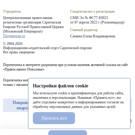
Учредитель
Свидетельство о регистрации
Централизованная православная
СМИ Эл № ФС77-83023
религиозная организация Саратовская
от 07 апреля 2022 г (Роскомнадзор)
Епархия
Русской Православной Церкви
Главный редактор
(Московский Патриархат)
Патриархия.ru
Сапаева Елена Владимировна
© 2004-2026
Информационно-издательский отдел Саратовской епархии
Все права защищены
Перепечатка в интернете разрешена при условии наличия активной ссылки на сайт
«Православное Поволжье».
Перепечатка материалов портала в печатных изданиях (книгах, прессе) возможна
только с письменного разрешения редакции.
Настройки файлов cookie
Мы используем cookie и идентификаторы для работы сайта,
аналитики и персонализации. Нажимая «Принять все», вы
даёте отдельное конкретное и информированное согласие на
Покровская
Балашовская
Балаковская
обработку персональных данных для указанных целей.
епархия
епархия
епархия
Принять все