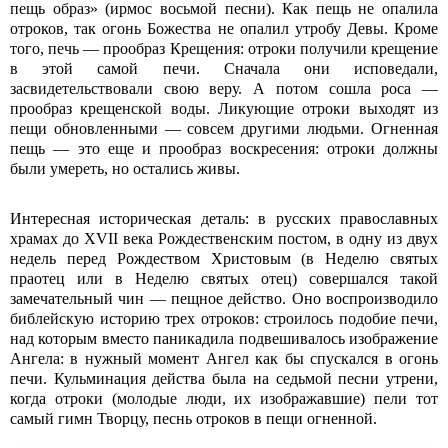
пещь образ» (ирмос восьмой песни). Как пещь не опалила
отроков, так огонь Божества не опалил утробу Девы. Кроме
того, печь — прообраз Крещения: отроки получили крещение
в этой самой печи. Сначала они исповедали,
засвидетельствовали свою веру. А потом сошла роса —
прообраз крещенской воды. Ликующие отроки выходят из
пещи обновленными — совсем другими людьми. Огненная
пещь — это еще и прообраз воскресения: отроки должны
были умереть, но остались живы.
Интересная историческая деталь: в русских православных
храмах до XVII века Рождественским постом, в одну из двух
недель перед Рождеством Христовым (в Неделю святых
праотец или в Неделю святых отец) совершался такой
замечательный чин — пещное действо. Оно воспроизводило
библейскую историю трех отроков: строилось подобие печи,
над которым вместо паникадила подвешивалось изображение
Ангела: в нужный момент Ангел как бы спускался в огонь
печи. Кульминация действа была на седьмой песни утрени,
когда отроки (молодые люди, их изображавшие) пели тот
самый гимн Творцу, песнь отроков в пещи огненной.