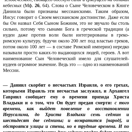
небесных
(Мф.
26
, 64). Слова о Сыне Человеческом в Книге
Даниила были признаны мессианскими. Таким образом,
Иисус говорит о Своем мессианском достоинстве. Даже если
бы Он назвал Себя Сыном Божиим, это не звучало бы столь
сильно, потому что сынами Бога в греческой традиции (а
иудеи даже против воли были интегрированы в греко-
римскую культуру, будучи около 200 лет под властью греков,
потом около 100 лет — в составе Римской империи) нередко
называли просто каких-то выдающихся людей, героев. А вот
наименование Сын Человеческий имело для слушателей-
иудеев огромное значение. Ведь это — одно из наименований
Мессии.
— Даниил скорбит о несчастьях Израиля, о его грехах,
которыми Израиль эти несчастья заслужил, и Архангел
Гавриил сообщает ему о времени прихода Христа
Владыки и о том, что Он будет предан смерти:
с того
времени, как выйдет повеление о восстановлении
Иерусалима, до Христа Владыки семь седмин и
шестьдесят две седмины; и возвратится [народ], и
обстроятся улицы и стены, но в трудные времена. И по