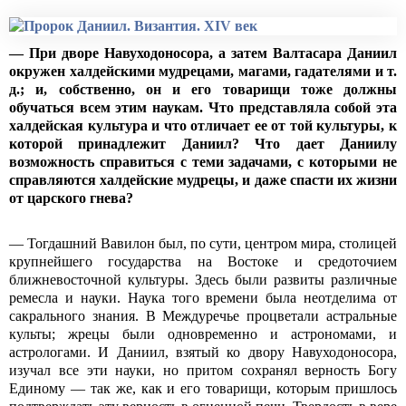
— При дворе Навуходоносора, а затем Валтасара Даниил
окружен халдейскими мудрецами, магами, гадателями и т.
д.; и, собственно, он и его товарищи тоже должны
обучаться всем этим наукам. Что представляла собой эта
халдейская культура и что отличает ее от той культуры, к
которой принадлежит Даниил? Что дает Даниилу
возможность справиться с теми задачами, с которыми не
справляются халдейские мудрецы, и даже спасти их жизни
от царского гнева?
— Тогдашний Вавилон был, по сути, центром мира, столицей
крупнейшего государства на Востоке и средоточием
ближневосточной культуры. Здесь были развиты различные
ремесла и науки. Наука того времени была неотделима от
сакрального знания. В Междуречье процветали астральные
культы; жрецы были одновременно и астрономами, и
астрологами. И Даниил, взятый ко двору Навуходоносора,
изучал все эти науки, но притом сохранял верность Богу
Единому — так же, как и его товарищи, которым пришлось