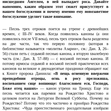
нисшедшим Ангелом, в ней выпадает роса. Давайте
напомним, каким образом этот сюжет присутствует в
нашем богослужении и почему именно ему новозаветное
богослужение уделяет такое внимание.
— Песнь трех отроков поется на утрене с древнейших
времен, с III–IV веков. Когда появились каноны (а они
появились после VII века), песнь трех отроков была разделена
на две части, так что первую половину (которая в
библеистике называется «молитва Азарии», см.: Дан.
3
, 26–
56) стали петь с седьмой песнью канона, а вторую хвалебную
часть (см.: Дан.
3
, 57–88) — с восьмой песнью канона. И
потому ирмосы седьмой и восьмой песней практически всех
канонов на великие и двунадесятые праздники обращают нас
к Книге пророка Даниила:
«В пещь огненную ввержени
преподобнии отроцы, огнь в росу преложиша,
воспеванием сице вопиюще: благословен еси, Господи,
Боже отец наших»
— канон утрени на Троицу. Еще эта
песнь читается как паремия на Рождество Христово и
целиком поется на Литургии Великой Субботы. Почему на
Рождество? Потому что это частично и прообраз Рождества
Христова: «Чуда преестественнаго росодательная изобрази