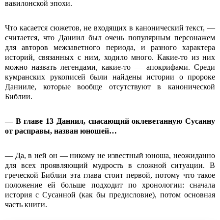
вавилонской эпохи.
Что касается сюжетов, не входящих в канонический текст, —
считается, что Даниил был очень популярным персонажем
для авторов межзаветного периода, и разного характера
историй, связанных с ним, ходило много. Какие-то из них
можно назвать легендами, какие-то — апокрифами. Среди
кумранских рукописей были найдены истории о пророке
Данииле, которые вообще отсутствуют в канонической
Библии.
— В главе 13 Даниил, спасающий оклеветанную Сусанну
от расправы, назван юношей…
— Да, в ней он — никому не известный юноша, неожиданно
для всех проявляющий мудрость в сложной ситуации. В
греческой Библии эта глава стоит первой, потому что такое
положение ей больше подходит по хронологии: сначала
история с Сусанной (как бы предисловие), потом основная
часть книги.