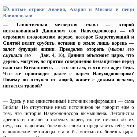
— Таинственная четвертая глава — второй
истолкованный Даниилом сон Навуходоносора — об
огромном плодоносном дереве, которое Бодрствующий и
Святой велит срубить, оставив в земле лишь корень —
залог будущей жизни. Преодолев оторопь (
мысли его
смущали его
— Дан. 4, 16), Даниил объясняет царю, что
дерево, могучее, но притом совершенно беззащитное перед
властью Всевышнего, — это он сам, и что его ждет беда.
Что же происходит далее с царем Навуходоносором?
Почему он отлучен от людей, живет с дикими ослами,
питается травой?
— Здесь у нас единственный источник информации — сама
Библия. Но отсутствие иных источников не говорит еще о
том, что история Навуходоносора вымышлена. Летописцы
древности писали о победах царей, но не писали об их
неудачах, падениях, болезнях: сложно представить себе, что
вавилонские летописцы стали бы описывать болезнь царя.