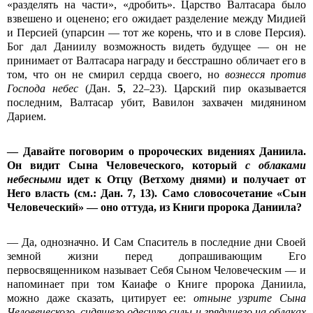
«разделять на части», «дробить». Царство Валтасара было
взвешено и оценено; его ожидает разделение между Мидией
и Персией (упарсин — тот же корень, что и в слове Персия).
Бог дал Даниилу возможность видеть будущее — он не
принимает от Валтасара награду и бесстрашно обличает его в
том, что он не смирил сердца своего, но
вознесся против
Господа небес
(Дан.
5
, 22–23). Царский пир оказывается
последним, Валтасар убит, Вавилон захвачен мидянином
Дарием.
— Давайте поговорим о пророческих видениях Даниила.
Он видит Сына Человеческого, который
с облаками
небесными
идет к Отцу (Ветхому днями) и получает от
Него власть (см.: Дан. 7, 13). Само словосочетание «Сын
Человеческий» — оно оттуда, из Книги пророка Даниила?
— Да, однозначно. И Сам Спаситель в последние дни Своей
земной жизни перед допрашивающим Его
первосвященником называет Себя Сыном Человеческим — и
напоминает при том Каиафе о Книге пророка Даниила,
можно даже сказать, цитирует ее:
отныне узрите Сына
Человеческого, сидящего одесную силы и грядущего на облаках