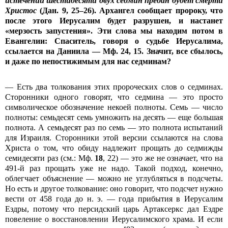
истечении шестидесяти двух седмин предан будет смерти
Христос
(Дан. 9, 25–26). Архангел сообщает пророку, что
после этого Иерусалим будет разрушен, и настанет
«мерзость запустения». Эти слова мы находим потом в
Евангелии: Спаситель, говоря о судьбе Иерусалима,
ссылается на Даниила — Мф. 24, 15. Значит, все сбылось,
и даже по непостижимым для нас седминам?
— Есть два толкования этих пророческих слов о седминах.
Сторонники одного говорят, что седмина — это просто
символическое обозначение некоей полноты. Семь — число
полноты: семьдесят семь умножить на десять — еще большая
полнота. А семьдесят раз по семь — это полнота испытаний
для Израиля. Сторонники этой версии ссылаются на слова
Христа о том, что обиду надлежит прощать до седмижды
семидесяти раз (см.: Мф.
18
, 22) — это же не означает, что на
491-й раз прощать уже не надо. Такой подход, конечно,
облегчает объяснение — можно не углубляться в подсчеты.
Но есть и другое толкование: оно говорит, что подсчет нужно
вести от 458 года до н. э. — года прибытия в Иерусалим
Ездры, потому что персидский царь Артаксеркс дал Ездре
повеление о восстановлении Иерусалимского храма. И если