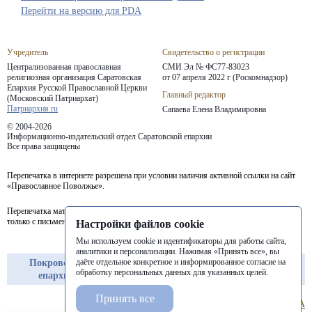
Перейти на версию для PDA
Учредитель
Свидетельство о регистрации
Централизованная православная
СМИ Эл № ФС77-83023
религиозная организация Саратовская
от 07 апреля 2022 г (Роскомнадзор)
Епархия
Русской Православной Церкви
Главный редактор
(Московский Патриархат)
Патриархия.ru
Сапаева Елена Владимировна
© 2004-2026
Информационно-издательский отдел Саратовской епархии
Все права защищены
Перепечатка в интернете разрешена при условии наличия активной ссылки на сайт
«Православное Поволжье».
Перепечатка материалов портала в печатных изданиях (книгах, прессе) возможна
только с письменного разрешения редакции.
Настройки файлов cookie
Мы используем cookie и идентификаторы для работы сайта,
аналитики и персонализации. Нажимая «Принять все», вы
даёте отдельное конкретное и информированное согласие на
Покровская
Балашовская
Балаковская
обработку персональных данных для указанных целей.
епархия
епархия
епархия
Принять все