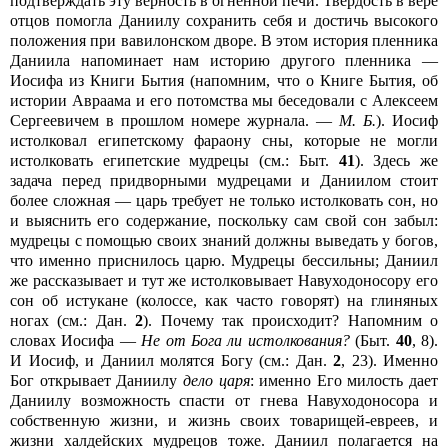
подтверждать эту верность в огненной печи. Твердость в вере
отцов помогла Даниилу сохранить себя и достичь высокого
положения при вавилонском дворе. В этом история пленника
Даниила напоминает нам историю другого пленника —
Иосифа из Книги Бытия (напомним, что о Книге Бытия, об
истории Авраама и его потомства мы беседовали с Алексеем
Сергеевичем в прошлом номере журнала. —
М. Б.
). Иосиф
истолковал египетскому фараону сны, которые не могли
истолковать египетские мудрецы (см.: Быт.
41
). Здесь же
задача перед придворными мудрецами и Даниилом стоит
более сложная — царь требует не только истолковать сон, но
и выяснить его содержание, поскольку сам свой сон забыл:
мудрецы с помощью своих знаний должны выведать у богов,
что именно приснилось царю. Мудрецы бессильны; Даниил
же рассказывает и тут же истолковывает Навуходоносору его
сон об истукане (колоссе, как часто говорят) на глиняных
ногах (cм.: Дан.
2
). Почему так происходит? Напомним о
словах Иосифа —
Не от Бога ли истолкования?
(Быт.
40
, 8).
И Иосиф, и Даниил молятся Богу (см.: Дан.
2
, 23). Именно
Бог открывает Даниилу
дело царя
: именно Его милость дает
Даниилу возможность спасти от гнева Навуходоносора и
собственную жизни, и жизнь своих товарищей-евреев, и
жизни халдейских мудрецов тоже. Даниил полагается на