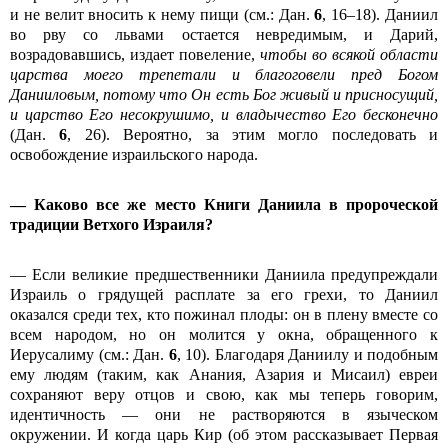
и не велит вносить к нему пищи (см.: Дан.
6
, 16–18). Даниил
во рву со львами остается невредимым, и Дарий,
возрадовавшись, издает повеление,
чтобы во всякой области
царства моего трепетали и благоговели пред Богом
Данииловым, потому что Он есть Бог живый и присносущий,
и царство Его несокрушимо, и владычество Его бесконечно
(Дан.
6
, 26). Вероятно, за этим могло последовать и
освобождение израильского народа.
— Каково все же место Книги Даниила в пророческой
традиции Ветхого Израиля?
— Если великие предшественники Даниила предупреждали
Израиль о грядущей расплате за его грехи, то Даниил
оказался среди тех, кто пожинал плоды: он в плену вместе со
всем народом, но он молится у окна, обращенного к
Иерусалиму (см.: Дан.
6
, 10). Благодаря Даниилу и подобным
ему людям (таким, как Анания, Азария и Мисаил) евреи
сохраняют веру отцов и свою, как мы теперь говорим,
идентичность — они не растворяются в языческом
окружении. И когда царь Кир (об этом рассказывает Первая