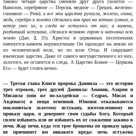
таково: четыре царства сменяли друг друга (золотое —
Вавилон, серебряное — Персия, медное — Греция, железно-
глиняное — Рим);
и все эти царства рухнули, железо, глина,
медь, серебро и золото сделались как прах на летних гумнах, и
ветер унес их, и следа не осталось от них; а камень,
разбивший истукана, сделался великою горою и наполнил всю
землю
(Дан.
2
, 35). Христос в церковных песнопениях
именуется камнем нерукосечным: Он приходит на землю не
по человеческой воле, но по воле Отца. И сокрушает
языческие царства. Даже от самого могущественного из них,
золотого, не останется и следа. А Царство Божие — Церковь
Его — будет стоять вечно.
— Третья глава Книги пророка Даниила — это история
трех отроков, трех друзей Даниила: Анании, Азарии и
Мисаила (они же по-халдейски — Седрах, Мисах и
Авденаго) в пещи огненной. Юноши отказываются
поклониться золотому истукану, изготовленному по
приказу царя, и доверяют свои судьбы Богу, Который
силен избавить или не избавить их от сожжения заживо в
печи. Жар печи, куда эти трое брошены по приказу царя,
не причиняет им никакого вреда: печь остужена