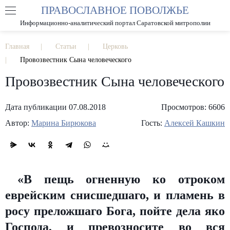
ПРАВОСЛАВНОЕ ПОВОЛЖЬЕ
А
А
РАЗМЕР ШРИФТА
А
Информационно-аналитический портал Саратовской митрополии
ИЗОБРАЖЕНИЯ
Главная
Статьи
Церковь
Провозвестник Сына человеческого
Провозвестник Сына человеческого
Дата публикации 07.08.2018
Просмотров: 6606
Автор:
Марина Бирюкова
Гость:
Алексей Кашкин
«В пещь огненную ко отроком
еврейским снисшедшаго, и пламень в
росу преложшаго Бога, пойте дела яко
Господа, и превозносите во вся