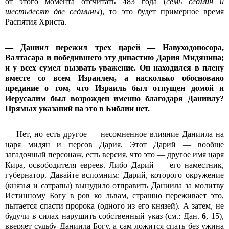
от этого момента отсчитать 483 года (
семь седмин и
шестьдесят две седмины
), то это будет примерное время
Распятия Христа.
— Даниил пережил трех царей — Навуходоносора,
Валтасара и победившего эту династию Дария Мидянина;
и у всех сумел вызвать уважение. Он находился в плену
вместе со всем Израилем, а насколько обосновано
предание о том, что Израиль был отпущен домой и
Иерусалим был возрожден именно благодаря Даниилу?
Прямых указаний на это в Библии нет.
— Нет, но есть другое — несомненное влияние Даниила на
царя мидян и персов Дария. Этот Дарий — вообще
загадочный персонаж, есть версия, что это — другое имя царя
Кира, освободителя евреев. Либо Дарий — его наместник,
губернатор. Давайте вспомним: Дарий, которого окружение
(князья и сатрапы) вынудило отправить Даниила за молитву
Истинному Богу в ров ко львам, страшно переживает это,
пытается спасти пророка (одного из его князей). А затем, не
будучи в силах нарушить собственный указ (см.: Дан.
6
, 15),
вверяет судьбу Даниила Богу, а сам ложится спать без ужина