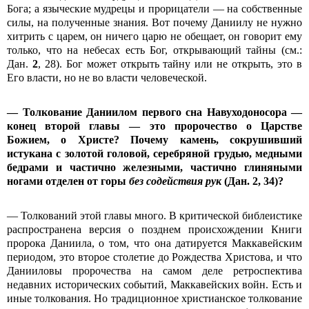
Бога; а языческие мудрецы и прорицатели — на собственные
силы, на полученные знания. Вот почему Даниилу не нужно
хитрить с царем, он ничего царю не обещает, он говорит ему
только, что на небесах есть Бог, открывающий тайны (см.:
Дан.
2
, 28). Бог может открыть тайну или не открыть, это в
Его власти, но не во власти человеческой.
— Толкование Даниилом первого сна Навуходоносора —
конец второй главы — это пророчество о Царстве
Божием, о Христе? Почему камень, сокрушивший
истукана с золотой головой, серебряной грудью, медными
бедрами и частично железными, частично глиняными
ногами отделен от горы
без содействия рук
(Дан. 2, 34)?
— Толкований этой главы много. В критической библеистике
распространена версия о позднем происхождении Книги
пророка Даниила, о том, что она датируется Маккавейским
периодом, это второе столетие до Рождества Христова, и что
Данииловы пророчества на самом деле ретроспектива
недавних исторических событий, Маккавейских войн. Есть и
иные толкования. Но традиционное христианское толкование