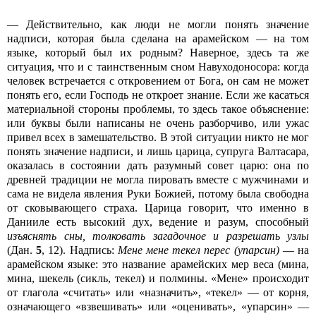
— Действительно, как люди не могли понять значение
надписи, которая была сделана на арамейском — на том
языке, который был их родным? Наверное, здесь та же
ситуация, что и с таинственным сном Навуходоносора: когда
человек встречается с откровением от Бога, он сам не может
понять его, если Господь не откроет знание. Если же касаться
материальной стороны проблемы, то здесь такое объяснение:
или буквы были написаны не очень разборчиво, или ужас
привел всех в замешательство. В этой ситуации никто не мог
понять значение надписи, и лишь царица, супруга Валтасара,
оказалась в состоянии дать разумный совет царю: она по
древней традиции не могла пировать вместе с мужчинами и
сама не видела явления Руки Божией, потому была свободна
от сковывающего страха. Царица говорит, что именно в
Данииле есть высокий дух, ведение и разум, способный
изъяснять сны, толковать загадочное и разрешать узлы
(Дан.
5
, 12). Надпись:
Мене мене текел перес (упарсин)
— на
арамейском языке: это название арамейских мер веса (мина,
мина, шекель (сикль, текел) и полмины. «Мене» происходит
от глагола «считать» или «назначить», «текел» — от корня,
означающего «взвешивать» или «оценивать», «упарсин» —