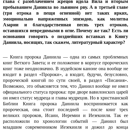
глава с разоблачением жрецов идола Вила и вторым
пребыванием Даниила во львином рву. А в третьей главе
(три отрока в пещи огненной) нет таких ярких,
эмоционально напряженных эпизодов, как молитва
Азарии и благодарственная песнь трех отроков,
оставшихся невредимыми в огне. Почему же так? Есть ли
основания говорить о позднейших вставках в Книгу
Даниила, носящих, так скажем, литературный характер?
— Книга пророка Даниила — одна из самых проблемных
книг Ветхого Завета; и ее положение в корпусе пророческих
книг тоже неоднозначно. В иудейском каноне она вообще не
входит в раздел «Пророки», а входит, будучи, безусловно,
пророческой книгой по сути своей, в раздел «Писания».
Возможно, это объясняется тем, что Даниил вообще не имел
официального статуса пророка: при дворе вавилонских царей
он имел статус мудреца и главы мудрецов. Но в христианской
Библии Книга пророка Даниила воспринимается как
пророческая, она стоит последней — после книг трех
великих пророков, Исаии, Иеремии и Иезекииля. Так ее
расположили по хронологии событий — Даниил был
младшим современником Иезекииля и дожил до конца