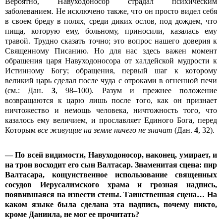
Вероятно, Навуходоносор страдал психическим
заболеванием. Не исключено также, что он просто видел себя
в своем бреду в полях, среди диких ослов, под дождем, что
пища, которую ему, больному, приносили, казалась ему
травой. Трудно сказать точно; это вопрос нашего доверия к
Священному Писанию. Но для нас здесь важен момент
обращения царя Навуходоносора от халдейской мудрости к
Истинному Богу; обращения, первый шаг к которому
великий царь сделал после чуда с отроками в огненной печи
(см.: Дан.
3
, 98–100). Разум и прежнее положение
возвращаются к царю лишь после того, как он признает
ничтожество и немощь человека, ничтожность того, что
казалось ему величием, и прославляет Единого Бога, перед
Которым
все живущие на земле ничего не значат
(Дан.
4
, 32).
— По всей видимости, Навуходоносор, наконец, умирает, и
на трон восходит его сын Валтасар. Знаменитая сцена: пир
Валтасара, кощунственное использование священных
сосудов Иерусалимского храма и грозная надпись,
появившаяся на извести стены. Таинственная сцена… На
каком языке была сделана эта надпись, почему никто,
кроме Даниила, не мог ее прочитать?