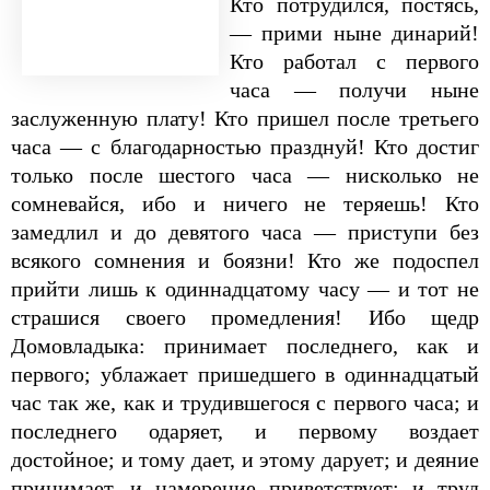
Кто потрудился, постясь,
— прими ныне динарий!
Кто работал с первого
часа — получи ныне
заслуженную плату! Кто пришел после третьего
часа — с благодарностью празднуй! Кто достиг
только после шестого часа — нисколько не
сомневайся, ибо и ничего не теряешь! Кто
замедлил и до девятого часа — приступи без
всякого сомнения и боязни! Кто же подоспел
прийти лишь к одиннадцатому часу — и тот не
страшися своего промедления! Ибо щедр
Домовладыка: принимает последнего, как и
первого; ублажает пришедшего в одиннадцатый
час так же, как и трудившегося с первого часа; и
последнего одаряет, и первому воздает
достойное; и тому дает, и этому дарует; и деяние
принимает, и намерение приветствует; и труд