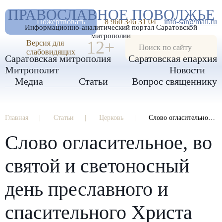
А
ПРАВОСЛАВНОЕ ПОВОЛЖЬЕ
А
РАЗМЕР ШРИФТА
А
Пожертвовать
8 960 346 31 04
info-sar@mail.ru
Информационно-аналитический портал Саратовской
ИЗОБРАЖЕНИЯ
митрополии
12+
Версия для
слабовидящих
Саратовская митрополия
Саратовская епархия
Митрополит
Новости
Медиа
Статьи
Вопрос священнику
Главная
Статьи
Церковь
Слово огласительное, во святой и светоносный день преславного и спасительного Христа Бога нашего Воскресения
Слово огласительное, во
святой и светоносный
день преславного и
спасительного Христа