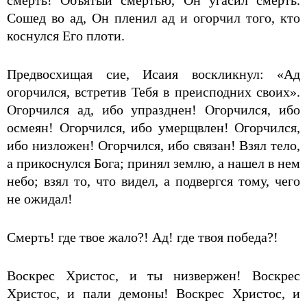
смерть! Объятый смертью, Он угасил смерть.
Сошед во ад, Он пленил ад и огорчил того, кто
коснулся Его плоти.
Предвосхищая сие, Исаия воскликнул: «Ад
огорчился, встретив Тебя в преисподних своих».
Огорчился ад, ибо упразднен! Огорчился, ибо
осмеян! Огорчился, ибо умерщвлен! Огорчился,
ибо низложен! Огорчился, ибо связан! Взял тело,
а прикоснулся Бога; принял землю, а нашел в нем
небо; взял то, что видел, а подвергся тому, чего
не ожидал!
Смерть! где твое жало?! Ад! где твоя победа?!
Воскрес Христос, и ты низвержен! Воскрес
Христос, и пали демоны! Воскрес Христос, и