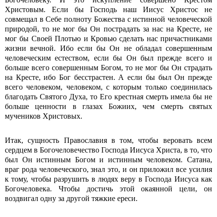
Христовым. Если бы Господь наш Иисус Христос не
совмещал в Себе полноту Божества с истинной человеческой
природой, то не мог бы Он пострадать за нас на Кресте, не
мог бы Своей Плотью и Кровью сделать нас причастниками
жизни вечной. Ибо если бы Он не обладал совершенным
человеческим естеством, если бы Он был прежде всего и
больше всего совершенным Богом, то не мог бы Он страдать
на Кресте, ибо Бог бесстрастен. А если бы был Он прежде
всего человеком, человеком, с которым только соединилась
благодать Святого Духа, то Его крестная смерть имела бы не
больше ценности в глазах Божиих, чем смерть святых
мучеников Христовых.
Итак, сущность Православия в том, чтобы веровать всем
сердцем в Богочеловечество Господа Иисуса Христа, в то, что
был Он истинным Богом и истинным человеком. Сатана,
враг рода человеческого, знал это, и он приложил все усилия
к тому, чтобы разрушить в людях веру в Господа Иисуса как
Богочеловека. Чтобы достичь этой окаянной цели, он
воздвигал одну за другой тяжкие ереси.