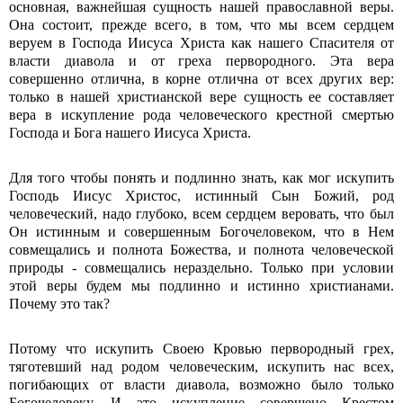
основная, важнейшая сущность нашей православной веры.
Она состоит, прежде всего, в том, что мы всем сердцем
веруем в Господа Иисуса Христа как нашего Спасителя от
власти диавола и от греха первородного. Эта вера
совершенно отлична, в корне отлична от всех других вер:
только в нашей христианской вере сущность ее составляет
вера в искупление рода человеческого крестной смертью
Господа и Бога нашего Иисуса Христа.
Для того чтобы понять и подлинно знать, как мог искупить
Господь Иисус Христос, истинный Сын Божий, род
человеческий, надо глубоко, всем сердцем веровать, что был
Он истинным и совершенным Богочеловеком, что в Нем
совмещались и полнота Божества, и полнота человеческой
природы - совмещались нераздельно. Только при условии
этой веры будем мы подлинно и истинно христианами.
Почему это так?
Потому что искупить Своею Кровью первородный грех,
тяготевший над родом человеческим, искупить нас всех,
погибающих от власти диавола, возможно было только
Богочеловеку. И это искупление совершено Крестом