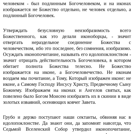
человеком - был подлинным Богочеловеком, и на иконах
изображается не Божество отдельно, не человек отдельно, а
подлинный Богочеловек.
Утверждать безусловную неизобразимость всего
Божественного, как это делали иконоборцы, - значит
отвергать нераздельное соединение Божества с
человечеством, ибо это последнее, без сомнения, изобразимо.
Осуждать иконопочитание, называть его идолопоклонством -
значит отрицать действительность Богочеловека, в котором
обитает полнота Божества телесно. Не Божество
изображается на иконе, а Богочеловечество. Не иконам
воздаем мы почитание, а Тому, Который изображен иконе: не
иконе, а Самому Господу Иисусу Христу, Предвечному Сыну
Божиему. Изображаем на иконах и Ангелов святых, как
повелено было Богом Моисею изобразить их в скинии в виде
золотых изваяний, осеняющих ковчег Завета.
Грубо и дерзко поступают наши сектанты, обвиняя нас в
идолопоклонстве. Да знают они, да запомнят навсегда, что
Седьмой Вселенский Собор утвердил иконопочитание,