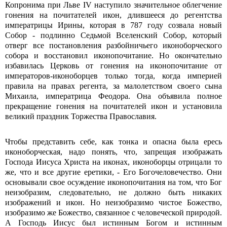
Копронима при Льве IV наступило значительное облегчение
гонения на почитателей икон, длившееся до регентства
императрицы Ирины, которая в 787 году созвала новый
Собор - подлинно Седьмой Вселенский Собор, который
отверг все постановления разбойничьего иконоборческого
собора и восстановил иконопочитание. Но окончательно
избавилась Церковь от гонения на иконопочитание от
императоров-иконоборцев только тогда, когда империей
правила на правах регента, за малолетством своего сына
Михаила, императрица Феодора. Она объявила полное
прекращение гонения на почитателей икон и установила
великий праздник Торжества Православия.
Чтобы представить себе, как тонка и опасна была ересь
иконоборческая, надо понять, что, запрещая изображать
Господа Иисуса Христа на иконах, иконоборцы отрицали то
же, что и все другие еретики, - Его Богочеловечество. Они
основывали свое осуждение иконопочитания на том, что Бог
неизобразим, следовательно, не должно быть никаких
изображений и икон. Но неизобразимо чистое Божество,
изобразимо же Божество, связанное с человеческой природой.
А Господь Иисус был истинным Богом и истинным