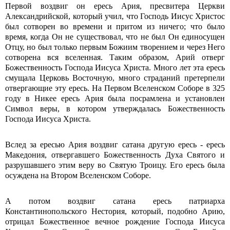
Первой воздвиг он ересь Ария, пресвитера Церкви
Александрийской, который учил, что Господь Иисус Христос
был сотворен во времени и притом из ничего; что было
время, когда Он не существовал, что не был Он единосущен
Отцу, но был только первым Божиим творением и через Него
сотворена вся вселенная. Таким образом, Арий отверг
Божественность Господа Иисуса Христа. Много лет эта ересь
смущала Церковь Восточную, много страданий претерпели
отвергающие эту ересь. На Первом Вселенском Соборе в 325
году в Никее ересь Ария была посрамлена и установлен
Символ веры, в котором утверждалась Божественность
Господа Иисуса Христа.
Вслед за ересью Ария воздвиг сатана другую ересь - ересь
Македония, отвергавшего Божественность Духа Святого и
разрушавшего этим веру во Святую Троицу. Его ересь была
осуждена на Втором Вселенском Соборе.
А потом воздвиг сатана epесь патриарха
Константинопольского Нестория, который, подобно Арию,
отрицал Божественное вечное рождение Господа Иисуса