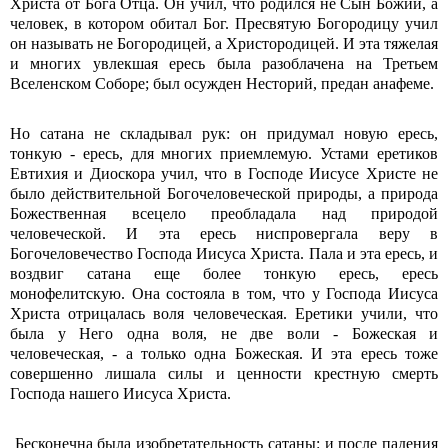
Христа от Бога Отца. Он учил, что родился не Сын Божий, а
человек, в котором обитал Бог. Пресвятую Богородицу учил
он называть не Богородицей, а Христородицей. И эта тяжелая
и многих увлекшая ересь была разоблачена на Третьем
Вселенском Соборе; был осужден Несторий, предан анафеме.
Но сатана не складывал рук: он придумал новую ересь,
тонкую - ересь, для многих приемлемую. Устами еретиков
Евтихия и Диоскора учил, что в Господе Иисусе Христе не
было действительной Богочеловеческой природы, а природа
Божественная всецело преобладала над природой
человеческой. И эта ересь ниспровергала веру в
Богочеловечество Господа Иисуса Христа. Пала и эта ересь, и
воздвиг сатана еще более тонкую ересь, ересь
монофелитскую. Она состояла в том, что у Господа Иисуса
Христа отрицалась воля человеческая. Еретики учили, что
была у Него одна воля, не две воли - Божеская и
человеческая, - а только одна Божеская. И эта ересь тоже
совершенно лишала силы и ценности крестную смерть
Господа нашего Иисуса Христа.
Бесконечна была изобретательность сатаны: и после падения