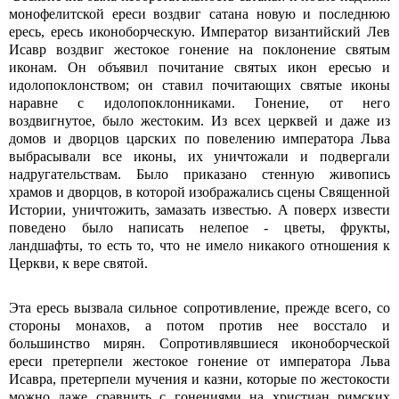
монофелитской ереси воздвиг сатана новую и последнюю
ересь, ересь иконоборческую. Император византийский Лев
Исавр воздвиг жестокое гонение на поклонение святым
иконам. Он объявил почитание святых икон ересью и
идолопоклонством; он ставил почитающих святые иконы
наравне с идолопоклонниками. Гонение, от него
воздвигнутое, было жестоким. Из всех церквей и даже из
домов и дворцов царских по повелению императора Льва
выбрасывали все иконы, их уничтожали и подвергали
надругательствам. Было приказано стенную живопись
храмов и дворцов, в которой изображались сцены Священной
Истории, уничтожить, замазать известью. А поверх извести
поведено было написать нелепое - цветы, фрукты,
ландшафты, то есть то, что не имело никакого отношения к
Церкви, к вере святой.
Эта ересь вызвала сильное сопротивление, прежде всего, со
стороны монахов, а потом против нее восстало и
большинство мирян. Сопротивлявшиеся иконоборческой
ереси претерпели жестокое гонение от императора Льва
Исавра, претерпели мучения и казни, которые по жестокости
можно даже сравнить с гонениями на христиан римских