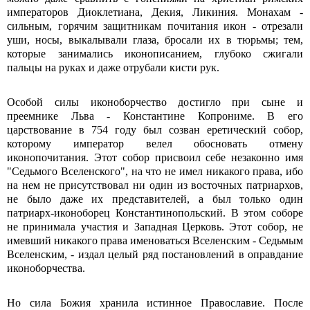
императоров Диоклетиана, Декия, Ликиния. Монахам -
сильным, горячим защитникам почитания икон - отрезали
уши, носы, выкалывали глаза, бросали их в тюрьмы; тем,
которые занимались иконописанием, глубоко сжигали
пальцы на руках и даже отрубали кисти рук.
Особой силы иконоборчество достигло при сыне и
преемнике Льва - Константине Копрониме. В его
царствование в 754 году был созван еретический собор,
которому император велел обосновать отмену
иконопочитания. Этот собор присвоил себе незаконно имя
"Седьмого Вселенского", на что не имел никакого права, ибо
на нем не присутствовал ни один из восточных патриархов,
не было даже их представителей, а был только один
патриарх-иконоборец Константинопольский. В этом соборе
не принимала участия и Западная Церковь. Этот собор, не
имевший никакого права именоваться Вселенским - Седьмым
Вселенским, - издал целый ряд постановлений в оправдание
иконоборчества.
Но сила Божия хранила истинное Православие. После