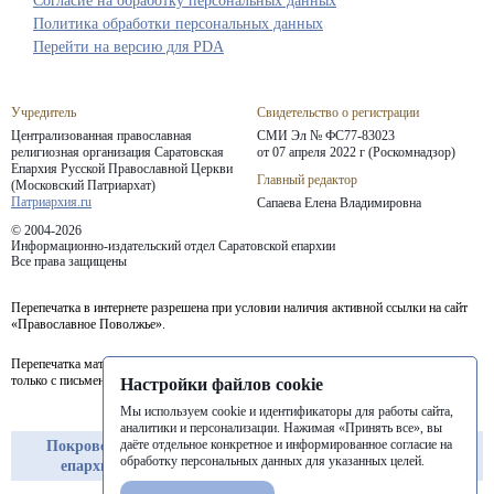
Согласие на обработку персональных данных
Политика обработки персональных данных
Перейти на версию для PDA
Учредитель
Свидетельство о регистрации
Централизованная православная
СМИ Эл № ФС77-83023
религиозная организация Саратовская
от 07 апреля 2022 г (Роскомнадзор)
Епархия
Русской Православной Церкви
Главный редактор
(Московский Патриархат)
Патриархия.ru
Сапаева Елена Владимировна
© 2004-2026
Информационно-издательский отдел Саратовской епархии
Все права защищены
Перепечатка в интернете разрешена при условии наличия активной ссылки на сайт
«Православное Поволжье».
Перепечатка материалов портала в печатных изданиях (книгах, прессе) возможна
только с письменного разрешения редакции.
Настройки файлов cookie
Мы используем cookie и идентификаторы для работы сайта,
аналитики и персонализации. Нажимая «Принять все», вы
даёте отдельное конкретное и информированное согласие на
Покровская
Балашовская
Балаковская
обработку персональных данных для указанных целей.
епархия
епархия
епархия