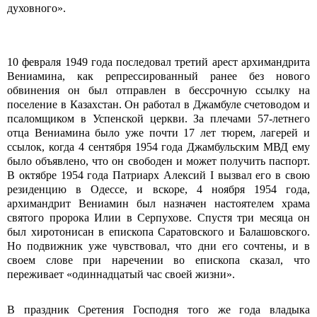
духовного».
10 февраля 1949 года последовал третий арест архимандрита
Вениамина, как репрессированный ранее без нового
обвинения он был отправлен в бессрочную ссылку на
поселение в Казахстан. Он работал в Джамбуле счетоводом и
псаломщиком в Успенской церкви. За плечами 57-летнего
отца Вениамина было уже почти 17 лет тюрем, лагерей и
ссылок, когда 4 сентября 1954 года Джамбульским МВД ему
было объявлено, что он свободен и может получить паспорт.
В октябре 1954 года Патриарх Алексий I вызвал его в свою
резиденцию в Одессе, и вскоре, 4 ноября 1954 года,
архимандрит Вениамин был назначен настоятелем храма
святого пророка Илии в Серпухове. Спустя три месяца он
был хиротонисан в епископа Саратовского и Балашовского.
Но подвижник уже чувствовал, что дни его сочтены, и в
своем слове при наречении во епископа сказал, что
переживает «одиннадцатый час своей жизни».
В праздник Сретения Господня того же года владыка