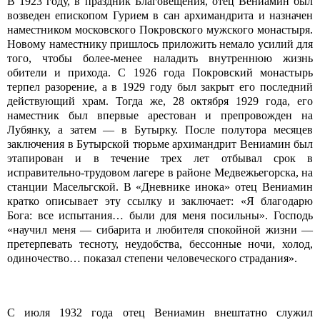
В 1923 году, в праздник Благовещения, отец Вениамин был
возведен епископом Гурием в сан архимандрита и назначен
наместником московского Покровского мужского монастыря.
Новому наместнику пришлось приложить немало усилий для
того, чтобы более-менее наладить внутреннюю жизнь
обители и прихода. С 1926 года Покровский монастырь
терпел разорение, а в 1929 году был закрыт его последний
действующий храм. Тогда же, 28 октября 1929 года, его
наместник был впервые арестован и препровожден на
Лубянку, а затем — в Бутырку. После полутора месяцев
заключения в Бутырской тюрьме архимандрит Вениамин был
этапирован и в течение трех лет отбывал срок в
исправительно-трудовом лагере в районе Медвежьегорска, на
станции Масельгской. В «Дневнике инока» отец Вениамин
кратко описывает эту ссылку и заключает: «Я благодарю
Бога: все испытания… были для меня посильны». Господь
«научил меня — сибарита и любителя спокойной жизни —
претерпевать тесноту, неудобства, бессонные ночи, холод,
одиночество… показал степени человеческого страдания».
С июля 1932 года отец Вениамин внештатно служил