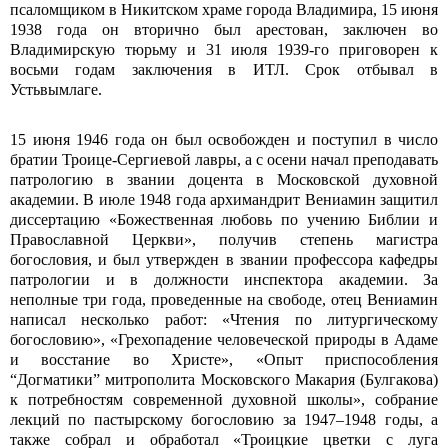
псаломщиком в Никитском храме города Владимира, 15 июня
1938 года он вторично был арестован, заключен во
Владимирскую тюрьму и 31 июля 1939-го приговорен к
восьми годам заключения в ИТЛ. Срок отбывал в
Устьвымлаге.
15 июня 1946 года он был освобожден и поступил в число
братии Троице-Сергиевой лавры, а с осени начал преподавать
патрологию в звании доцента в Московской духовной
академии. В июле 1948 года архимандрит Вениамин защитил
диссертацию «Божественная любовь по учению Библии и
Православной Церкви», получив степень магистра
богословия, и был утвержден в звании профессора кафедры
патрологии и в должности инспектора академии. За
неполные три года, проведенные на свободе, отец Вениамин
написал несколько работ: «Чтения по литургическому
богословию», «Грехопадение человеческой природы в Адаме
и восстание во Христе», «Опыт приспособления
“Догматики” митрополита Московского Макария (Булгакова)
к потребностям современной духовной школы», собрание
лекций по пастырскому богословию за 1947–1948 годы, а
также собрал и обработал «Троицкие цветки с луга