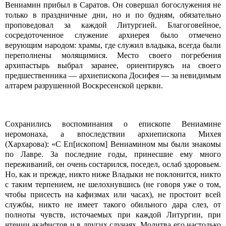
Вениамин прибыл в Саратов. Он совершал богослужения не
только в праздничные дни, но и по будням, обязательно
проповедовал за каждой Литургией. Благоговейное,
сосредоточенное служение архиерея было отмечено
верующим народом: храмы, где служил владыка, всегда были
переполнены молящимися. Место своего погребения
архипастырь выбрал заранее, ориентируясь на своего
предшественника — архиепископа Досифея — за невидимым
алтарем разрушенной Воскресенской церкви.
Сохранились воспоминания о епископе Вениамине
иеромонаха, а впоследствии архиепископа Михея
(Хархарова): «С Еп[ископом] Вениамином мы были знакомы
по Лавре. За последние годы, принесшие ему много
переживаний, он очень состарился, поседел, ослаб здоровьем.
Но, как и прежде, никто ниже Владыки не поклонится, никто
с таким терпением, не шелохнувшись (не говоря уже о том,
чтобы присесть на кафизмах или часах), не простоит всей
службы, никто не имеет такого обильного дара слез, от
полноты чувств, источаемых при каждой Литургии, при
чтении акафистов и в других случаях. Молитва его настолько