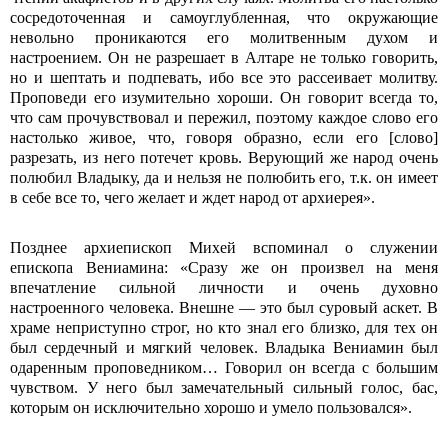
сосредоточенная и самоуглубленная, что окружающие
невольно проникаются его молитвенным духом и
настроением. Он не разрешает в Алтаре не только говорить,
но и шептать и подпевать, ибо все это рассеивает молитву.
Проповеди его изумительно хороши. Он говорит всегда то,
что сам прочувствовал и пережил, поэтому каждое слово его
настолько живое, что, говоря образно, если его [слово]
разрезать, из него потечет кровь. Верующий же народ очень
полюбил Владыку, да и нельзя не полюбить его, т.к. он имеет
в себе все то, чего желает и ждет народ от архиерея».
Позднее архиепископ Михей вспоминал о служении
епископа Вениамина: «Сразу же он произвел на меня
впечатление сильной личности и очень духовно
настроенного человека. Внешне — это был суровый аскет. В
храме неприступно строг, но кто знал его близко, для тех он
был сердечный и мягкий человек. Владыка Вениамин был
одаренным проповедником… Говорил он всегда с большим
чувством. У него был замечательный сильный голос, бас,
которым он исключительно хорошо и умело пользовался».