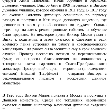
супруги Анны Павловны. Начав обучение в Яранском
духовном училище, Виктор был в 1909 переведен в Вятское
духовное училище, которое окончил в 1911 году. В 1917 году
он окончил Вятскую духовную семинарию по первому
разряду и поступил в Казанскую духовную академию, где
ревностно занялся учено-богословскими трудами. Однако
через год начались революционные события, и обучение
было прервано. На некоторое время Виктор Милов уехал в
Вятку к родителям, а затем оказался в Саратове и ради
хлебного пайка устроился на работу в красноармейскую
канцелярию. Эта работа была засчитана ему в срок воинской
службы. Проведя несколько месяцев за переписыванием
бумаг, он испросил благословения на монашество у
затворника скита саратовского Спасо-Преображенского
монастыря. Прозорливый старец ― иеромонах (впоследствии
епископ) Николай (Парфёнов) — отправил Виктора с
рекомендательным письмом в московский Данилов
монастырь.
В 1920 году Виктор Милов приехал в Москву и поступил в
Данилов монастырь. Среди его тогдашних насельников
оказался бывший инспектор Казанской духовной академии