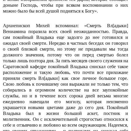
доныне Господь, чтобы при всяком воспоминании о них
можно было бы всей душой подняться к Богу».
Архиепископ Михей вспоминал: «Смерть Вл[адыки]
Вениамина поразила всех своей неожиданностью. Правда,
сам покойный Владыка еще задолго до нее готовился и
ожидал своей смерти. Нередко в частных беседах он говорил
о своей близкой смерти, но этому не придавали мы тогда
должного значения, потому что он перед смертью болел
только лишь полтора дня. За пять месяцев своего служения на
Саратовской кафедре покойный Владыка снискал себе такое
расположение и такую любовь, что почти все прихожане
приняли смерть Вл[адыки] как свое личное большое горе.
Свою любовь к почившему они выражали не только тем, что
собирались в огромном количестве на все заупокойные
службы, но и в течение всех сорока дней весьма многие
ежедневно навещали его могилу, которая неизменно
украшается новыми цветами даже до сего дня. Покойный
Владыка был в жизни большой аскет, постник и
молитвенник. Он с исключительной строгостью относился к
себе и отзывчиво и любовно ко всем окружающим. Надеемся,
что своими страданиями… и подвигами он снискал себе