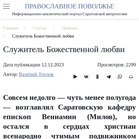
ПРАВОСЛАВНОЕ ПОВОЛЖЬЕ
А
А
РАЗМЕР ШРИФТА
А
Информационно-аналитический портал Саратовской митрополии
ИЗОБРАЖЕНИЯ
Главная
Статьи
Церковь
Служитель Божественной любви
Служитель Божественной любви
Дата публикации 12.12.2023
Просмотров: 2299
Автор:
Валерий Теплов
Совсем недолго — чуть менее полугода
— возглавлял Саратовскую кафедру
епископ Вениамин (Милов), но
остался в сердцах христиан
всенародно чтимым подвижником