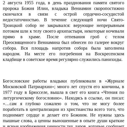
2 августа 1955 года, в день празднования памяти святого
пророка Божия Илии, владыка Вениамин скоропостижно
скончался в связи с острой сердечно-сосудистой
недостаточностью. В течение следующей ночи Свято-
Троицкий собор не закрывался: верующие непрерывным
потоком шли к телу своего архипастыря, некоторые ночевали
прямо в храме. После отпевания гроб с телом
Преосвященного Вениамина был обнесен по галерее вокруг
собора. Вся площадь напротив собора была заполнена
народом. На месте его погребения на Воскресенском
кладбище в советское время регулярно служились панихиды.
Богословские работы владыки публиковали в «Журнале
Московской Патриархии»; много лет спустя его кончины, в
1977 году в Брюсселе, вышла в свет его книга «Чтения по
литургическому богословию». Находясь в ссылке, он писал:
«…сам я глубоко сожалею о том, что не могу более
поработать в централизации из христианства всего того, что
поднимает сердце и делает его Божиим. Не нужны здесь
пышные слова, а ценны выношенные в опыте души краткие
и ясные изображения ценности тех даров, которые сообщает