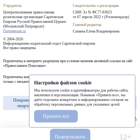
Учредитель
Свидетельство о регистрации
Централизованная православная
СМИ Эл № ФС77-83023
религиозная организация Саратовская
от 07 апреля 2022 г (Роскомнадзор)
Епархия
Русской Православной Церкви
Главный редактор
(Московский Патриархат)
Патриархия.ru
Сапаева Елена Владимировна
© 2004-2026
Информационно-издательский отдел Саратовской епархии
Все права защищены
Перепечатка в интернете разрешена при условии наличия активной ссылки на сайт
«Православное Поволжье».
Перепечатка материалов портала в печатных изданиях (книгах, прессе) возможна
только с письменного разрешения редакции.
Настройки файлов cookie
Мы используем cookie и идентификаторы для работы сайта,
аналитики и персонализации. Нажимая «Принять все», вы
даёте отдельное конкретное и информированное согласие на
Покровская
Балашовская
Балаковская
обработку персональных данных для указанных целей.
епархия
епархия
епархия
Принять все
12+
Пожертвовать