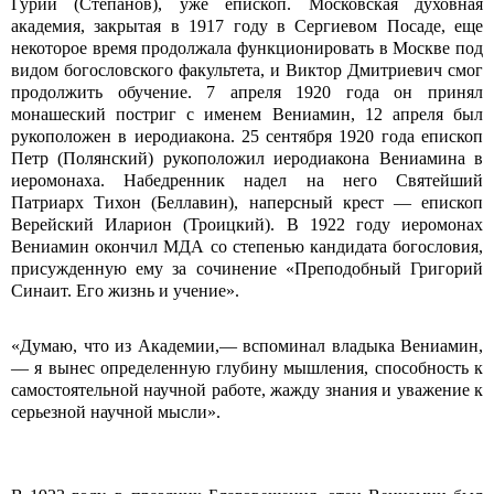
Гурий (Степанов), уже епископ. Московская духовная
академия, закрытая в 1917 году в Сергиевом Посаде, еще
некоторое время продолжала функционировать в Москве под
видом богословского факультета, и Виктор Дмитриевич смог
продолжить обучение. 7 апреля 1920 года он принял
монашеский постриг с именем Вениамин, 12 апреля был
рукоположен в иеродиакона. 25 сентября 1920 года епископ
Петр (Полянский) рукоположил иеродиакона Вениамина в
иеромонаха. Набедренник надел на него Святейший
Патриарх Тихон (Беллавин), наперсный крест — епископ
Верейский Иларион (Троицкий). В 1922 году иеромонах
Вениамин окончил МДА со степенью кандидата богословия,
присужденную ему за сочинение «Преподобный Григорий
Синаит. Его жизнь и учение».
«Думаю, что из Академии,— вспоминал владыка Вениамин,
— я вынес определенную глубину мышления, способность к
самостоятельной научной работе, жажду знания и уважение к
серьезной научной мысли».