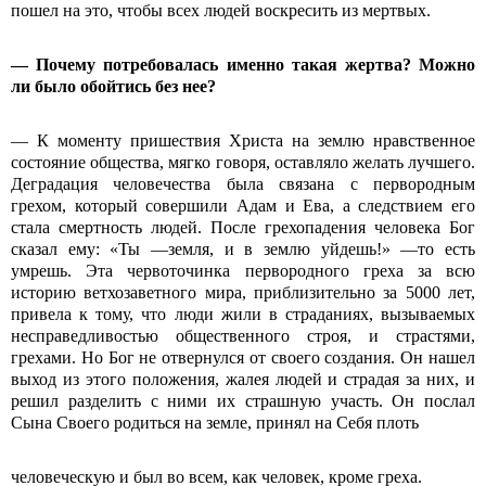
пошел на это, чтобы всех людей воскресить из мертвых.
— Почему потребовалась именно такая жертва? Можно
ли было обойтись без нее?
— К моменту пришествия Христа на землю нравственное
состояние общества, мягко говоря, оставляло желать лучшего.
Деградация человечества была связана с первородным
грехом, который совершили Адам и Ева, а следствием его
стала смертность людей. После грехопадения человека Бог
сказал ему: «Ты —земля, и в землю уйдешь!» —то есть
умрешь. Эта червоточинка первородного греха за всю
историю ветхозаветного мира, приблизительно за 5000 лет,
привела к тому, что люди жили в страданиях, вызываемых
несправедливостью общественного строя, и страстями,
грехами. Но Бог не отвернулся от своего создания. Он нашел
выход из этого положения, жалея людей и страдая за них, и
решил разделить с ними их страшную участь. Он послал
Сына Своего родиться на земле, принял на Себя плоть
человеческую и был во всем, как человек, кроме греха.