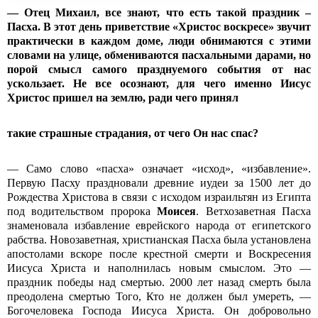
— Отец Михаил, все знают, что есть такой праздник –
Пасха. В этот день приветствие «Христос воскресе» звучит
практически в каждом доме, люди обнимаются с этими
словами на улице, обмениваются пасхальными дарами, но
порой смысл самого празднуемого события от нас
ускользает. Не все осознают, для чего именно Иисус
Христос пришел на землю, ради чего принял
такие страшные страдания, от чего Он нас спас?
— Само слово «пасха» означает «исход», «избавление».
Первую Пасху праздновали древние иудеи за 1500 лет до
Рождества Христова в связи с исходом израильтян из Египта
под водительством пророка
Моисея
. Ветхозаветная Пасха
знаменовала избавление еврейского народа от египетского
рабства. Новозаветная, христианская Пасха была установлена
апостолами вскоре после крестной смерти и Воскресения
Иисуса Христа и наполнилась новым смыслом. Это —
праздник победы над смертью. 2000 лет назад смерть была
преодолена смертью Того, Кто не должен был умереть, —
Богочеловека Господа Иисуса Христа. Он добровольно