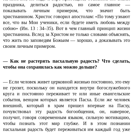
праздника, делиться радостью, но самое главное —
показывать личным примером, что значит быть
христианином. Христос говорил апостолам: «По тому узнают
все, что вы Мои ученики, если будете иметь любовь между
собою» (Ин. 13 : 34–35). Вот в чем главный принцип жизни
христианина. Вслед за Христом не только словами объяснять,
что жить по заповедям Божьим — хорошо, а доказывать это
своим личным примером.
— Как не растерять пасхальную радость? Что сделать,
чтобы она сохранилась как можно дольше?
— Если человек живет церковной жизнью постоянно, это ему
не грозит, поскольку он находится внутри богослужебного
круга и постоянно переживает те или иные евангельские
события, венцом которых является Пасха. Если же человек
внешний, который в храм пришел впервые на Пасху,
почувствовал эту радость богообщения, он, наверное,
получит, говоря современным языком, сильную мотивацию,
чтобы познать этот мир глубже. И в этом познании
пасхальная радость будет переживаться им каждый год уже