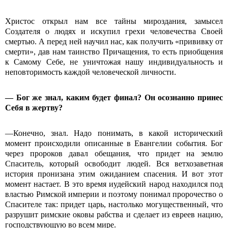
Христос открыл нам все тайны мироздания, замысел
Создателя о людях и искупил грехи человечества Своей
смертью. А перед ней научил нас, как получить «прививку от
смерти», дав нам таинство Причащения, то есть приобщения
к Самому Себе, не уничтожая нашу индивидуальность и
неповторимость каждой человеческой личности.
— Бог же знал, каким будет финал? Он осознанно принес
Себя в жертву?
—Конечно, знал. Надо понимать, в какой исторический
момент происходили описанные в Евангелии события. Бог
через пророков давал обещания, что придет на землю
Спаситель, который освободит людей. Вся ветхозаветная
история пронизана этим ожиданием спасения. И вот этот
момент настает. В это время иудейский народ находился под
властью Римской империи и поэтому понимал пророчество о
Спасителе так: придет царь, настолько могущественный, что
разрушит римские оковы рабства и сделает из евреев нацию,
господствующую во всем мире.