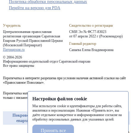
Политика обработки персональных данных
Перейти на версию для PDA
Учредитель
Свидетельство о регистрации
Централизованная православная
СМИ Эл № ФС77-83023
религиозная организация Саратовская
от 07 апреля 2022 г (Роскомнадзор)
Епархия
Русской Православной Церкви
Главный редактор
(Московский Патриархат)
Патриархия.ru
Сапаева Елена Владимировна
© 2004-2026
Информационно-издательский отдел Саратовской епархии
Все права защищены
Перепечатка в интернете разрешена при условии наличия активной ссылки на сайт
«Православное Поволжье».
Перепечатка материалов портала в печатных изданиях (книгах, прессе) возможна
только с письменного разрешения редакции.
Настройки файлов cookie
Мы используем cookie и идентификаторы для работы сайта,
аналитики и персонализации. Нажимая «Принять все», вы
даёте отдельное конкретное и информированное согласие на
Покровская
Балашовская
Балаковская
обработку персональных данных для указанных целей.
епархия
епархия
епархия
Принять все