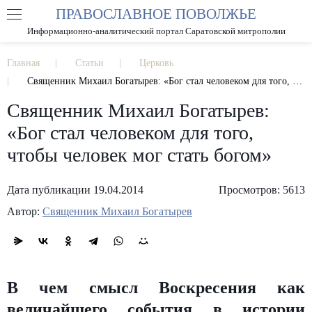
ПРАВОСЛАВНОЕ ПОВОЛЖЬЕ
А
А
РАЗМЕР ШРИФТА
А
Информационно-аналитический портал Саратовской митрополии
ИЗОБРАЖЕНИЯ
Главная
Статьи
Церковь
Священник Михаил Богатырев: «Бог стал человеком для того, чтобы человек мог стать богом»
Священник Михаил Богатырев:
«Бог стал человеком для того,
чтобы человек мог стать богом»
Дата публикации 19.04.2014
Просмотров: 5613
Автор:
Священник Михаил Богатырев
В чем смысл Воскресения как
величайшего события в истории