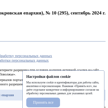
ровская епархия), № 10 (295), сентябрь 2024 г.
обработку персональных данных
аботки персональных данных
интернете разрешена при условии наличия активной ссылки на сайт
Поволжье».
Настройки файлов cookie
ериалов портала в печатных изданиях (книгах, прессе) возможна
Мы используем cookie и идентификаторы для работы сайта,
енного разрешения редакции.
аналитики и персонализации. Нажимая «Принять все», вы
даёте отдельное конкретное и информированное согласие на
обработку персональных данных для указанных целей.
 епархия
Балашовская епархия
Балаковская епархия
Принять все
Разработка сайта