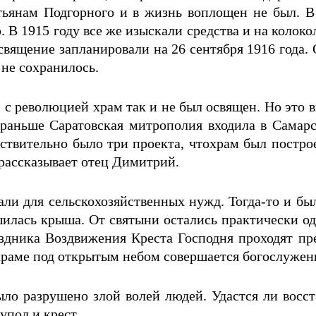
стьянам Подгорного и в жизнь воплощен не был. В 
В 1915 году все же изыскали средства и на колоко
освящение запланировали на 26 сентября 1916 года. 
 не сохранилось.
и с революцией храм так и не был освящен. Но это
 раньше Саратовская митрополия входила в Самар
йствительно было три проекта, чтохрам был построе
 рассказывает отец Димитрий.
али для сельскохозяйственных нужд. Тогда-то и был
илась крыша. От святыни остались практически од
аздника Воздвижения Креста Господня проходят п
в храме под открытым небом совершается богослужен
было разрушено злой волей людей. Удастся ли вос
упол и крест.