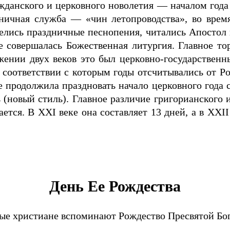
жданского и церковного новолетия — началом года
дничная служба — «чин летопроводства», во врем
елись праздничные песнопения, читались Апостол и
е совершалась Божественная литургия. Главное то
ении двух веков это был церковно-государственн
в соответствии с которым годы отсчитывались от Р
е продолжила праздновать начало церковного года 
новый стиль). Главное различие григорианского и
тся. В XXI веке она составляет 13 дней, а в XXII 
День Ее Рождества
ные христиане вспоминают Рождество Пресвятой Бог