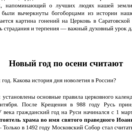
к, напоминающий о лучших людях нашей земли, 
а были вычеркнуты богоборцами из истории наше
вается картина гонений на Церковь в Саратовской
ь страдания и терпения — важный духовный урок дл
Новый год по осени считают
год. Какова история дня новолетия в России?
и установлены основные правила церковного кален
нтября. После Крещения в 988 году Русь прин
 века гражданский год на Руси начинался с 1 мар
тоятель храма во имя святого праведного Иоа
— Только в 1492 году Московский Собор стал считат