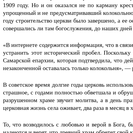
1909 году. Но и он оказался не по карману кре
упрощенный и не предусматривавший колокольню. 
году строительство церкви было завершено, а ее 
совершались ли там богослужения, до наших дней
«В интернете содержится информация, что в связ
устранить этот исторический пробел. Поскольку
Самарской епархии, которая подтвердила, что де
незаконченной оставалась только колокольня», —
В советское время долгие годы церковь использов
страшное, с годами полностью обветшала и обруш
разрушенном храме звучит молитва, а в день пр
церковная жизнь села оживает, два раза в месяц 
То, что возводилось с любовью и верой в Бога, 
надеются и верят, что древний храм обретет свой к