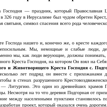
 Господня — праздник, который Православная Ц
 в 326 году в Иерусалиме был чудом обретен Крест
 святыня, символ спасения всего рода человеческо
е Господа нашего и, конечно же, о кресте каждого
 непосильным. Мы, немощные и слабые люди, д
ременно мы, как люди верующие, должны понимать
нного Креста Господня, на котором Он взял на Себ
ого и Животворящего Креста Господня с. Подг
есколько лет подряд он вместе с прихожанами д
 чтобы в стенах разрушенного Крестовоздвиженск
е — Литургию. Это один из древнейших храмов П
ы. Несмотря на то что деревня Подгорная от прихо
ение между населенными пунктами становилось п
азработан проект, который оказался очень дорогим