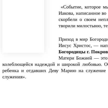
«Событие, которое мы
Иакова, написанное во
скорбели о своем неп
творили милостыню, тер
Приход в мир Богород
Иисус Христос, — нап
Богородицы г. Покров
Матери Божией — это д
колеблющейся надеждой и широкой любовью. Об 
ребенка и отдавших Деву Марию на служение Б
служения».