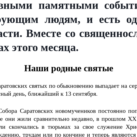
вными памятными событи
рующим людям, и есть одн
асти. Вместе со священн
х этого месяца.
Наши родные святые
ратовских святых по обыкновению выпадает на сер
сный день, ближайший к 13 сентября.
обора Саратовских новомучеников постоянно попо
е они жили сравнительно недавно, в прошлом XX в
ли скончались в тюрьмах за свое служение Хри
дению, трудам или по кончине и теперь являются