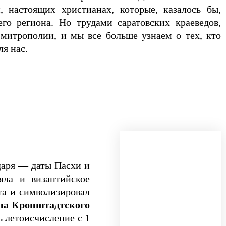
настоящих христианах, которые, казалось бы,
го региона. Но трудами саратовских краеведов,
 митрополии, и мы все больше узнаем о тех, кто
я нас.
даря — даты Пасхи и
яла и византийское
та и символизировал
нна Кронштадтского
ь летоисчисление с 1