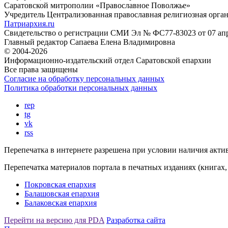
Саратовской митрополии «Православное Поволжье»
Учредитель
Централизованная православная религиозная орга
Патриархия.ru
Свидетельство о регистрации
СМИ Эл № ФС77-83023 от 07 апре
Главный редактор
Сапаева Елена Владимировна
© 2004-2026
Информационно-издательский отдел Саратовской епархии
Все права защищены
Согласие на обработку персональных данных
Политика обработки персональных данных
rep
tg
vk
rss
Перепечатка в интернете разрешена при условии наличия акти
Перепечатка материалов портала в печатных изданиях (книгах,
Покровская епархия
Балашовская епархия
Балаковская епархия
Перейти на версию для PDA
Разработка сайта