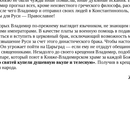
о князю не были чужды иные помыслы, иные духовные искания. В
мир прогнал всех, кроме неизвестного греческого философа, ра
после чего Владимир и отправил своих людей в Константинополь
ры для Руси — Православие!
торых Владимир по-прежнему выглядит язычником, не знающим п
ми императорами. В качестве платы за военную помощь в подав
ться и вступить в церковный брак, исключающий возможность м
звышение Руси за счет этого династического брака. Чтобы наст
 Он угрожает пойти на Царьград — если ему не отдадут обещанн
 священниками. Незадолго до своего крещения Владимир, подобн
ропаре, который поют в Княже-Владимирском храме за каждой Б
о святей купели душевную вкупе и телесную»
. Получив в кре
 народа.