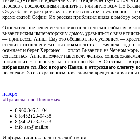
Но автор «Повести временных лет» свидетельствует о том, чт
народов с предложениями принять ту или иную веру. Но Влади
Суде, об аде и рае произвел на князя сильное впечатление — 
храме святой Софии. Их рассказ приблизил князя к выбору ве
Окончательное решение ускорили политические события, в ко
византийским императорским домом, уравняться с византийски
— принцессы Анны. Ему это обещают, но с условием — крести
спешит с исполнением своих обязательств — ему невыгодно во
осаждает и берет Херсонес — оплот Византии на Черном море.
согласиться. Анна выезжает навстречу жениху, сопровождаемая
произносит: «Теперь я узнал истинного Бога». Об этом — в т
избравшаго тя, Яко втораго Павла, и оттрясшаго слепоту в
человеком. За его крещением последовало крещение дружины и
наверх
«Православное Поволжье»
8 960 346 31 04
8 (8452) 23-04-38
8 (8452) 23-77-23
info-sar@mail.ru
Информационно-аналитический портал