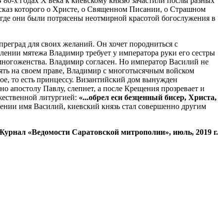
 80‑х годах Х века к киевскому князю зачастили послы разных
ссказ которого о Христе, о Священном Писании, о Страшном
, где они были потрясены неотмирной красотой богослужения в
реград для своих желаний. Он хочет породниться с
лении мятежа Владимир требует у императора руки его сестры
ногоженства. Владимир согласен. Но император Василий не
оять на своем праве, Владимир с многотысячным войском
ое, то есть принцессу. Византийский дом вынужден
о апостолу Павлу, слепнет, а после Крещения прозревает и
ожественной литургией:
«...обрел еси безценный бисер, Христа,
щении имя Василий, киевский князь стал совершенно другим
Журнал «Ведомости Саратовской митрополии», июль, 2019 г.