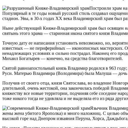
Построили храм на 
Популярный в те годы новый русский стиль создавал ощущение
стадион. Увы, в 30‑х годах ХХ века Владимирский храм был ра
Ныне действующий Княже-Владимирский храм был освящен на 
святынь этого храма — старинная икона святого князя Владими
Точную дату ее написания установить невозможно, но, вероят
известных — не периферийных — иконописных мастерских. Обр
ненадлежащих условиях и сильно пострадал. Наконец его прод
Михаил Богатырев — конечно, на средства благотворителей.
Святой равноапостольный князь Владимир родился в 963 году;
Руси. Матерью Владимира (Володимира) была Малуша — дочь М
Получив от своего отца, князя Святослава, во владение Новго
длительной, очень жестокой, она закончилась победой Владими
княжеству все новые территории, подчиняя себе соседние наро
тоже никого тогда не удивляла и не выделяла его из ряда друг
Язычник Владимир 
жены жена убитого Ярополка) и много наложниц. С целью объ
высокой горе над Днепром изваяния Перуна, Хорса, Даждьбога