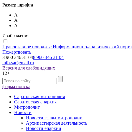
Размер шрифта
А
А
А
Изображения
Православное поволжье
Информационно-аналитический порта
Пожертвовать
8 960 346 31 04
8 960 346 31 04
info-sar@mail.ru
Версия для слабовидящих
12+
форма поиска
Саратовская митрополия
Саратовская епархия
Митрополит
Новости
Новости главы митрополии
Архипастырская деятельность
Новости епархий