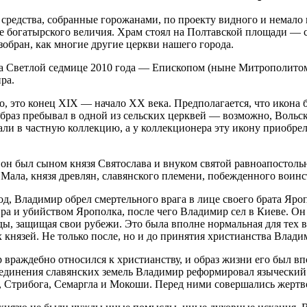
средства, собранные горожанами, по проекту видного и немало 
 богатырского величия. Храм стоял на Полтавской площади — се
зобран, как многие другие церкви нашего города.
Светлой седмице 2010 года — Епископом (ныне Митрополитом)
ра.
но, это конец XIX — начало XX века. Предполагается, что икон
аз пребывал в одной из сельских церквей — возможно, Вольско
али в частную коллекцию, а у коллекционера эту икону приобрел
 он был сыном князя Святослава и внуком святой равноапостол
ала, князя древлян, славянского племени, побежденного воин
род, Владимир обрел смертельного врага в лице своего брата Яр
ра и убийством Ярополка, после чего Владимир сел в Киеве. Он
ды, защищая свои рубежи. Это была вполне нормальная для тех 
их князей. Не только после, но и до принятия христианства Вла
враждебно относился к христианству, и образ жизни его был впо
единения славянских земель Владимир реформировал языческий 
, Стрибога, Семаргла и Мокоши. Перед ними совершались жертв