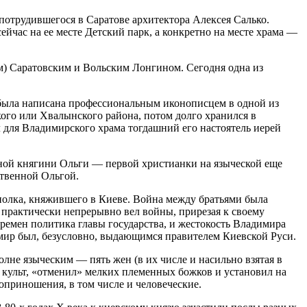
потрудившегося в Саратове архитектора Алексея Салько.
йчас на ее месте Детский парк, а конкретно на месте храма —
 Саратовским и Вольским Лонгином. Сегодня одна из
а была написана профессиональным иконописцем в одной из
го или Хвалынского района, потом долго хранился в
 для Владимирского храма тогдашний его настоятель иерей
ьной княгини Ольги — первой христианки на языческой еще
ственной Ольгой.
ополка, княжившего в Киеве. Война между братьями была
 практически непрерывно вел войны, прирезая к своему
времен политика главы государства, и жестокость Владимира
димир был, безусловно, выдающимся правителем Киевской Руси.
лне языческим — пять жен (в их числе и насильно взятая в
культ, «отменил» мелких племенных божков и установил на
оприношения, в том числе и человеческие.