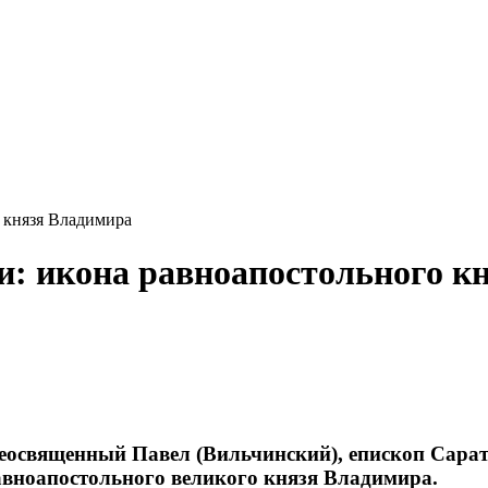
 князя Владимира
и: икона равноапостольного к
еосвященный Павел (Вильчинский), епископ Сарат
равноапостольного великого князя Владимира.