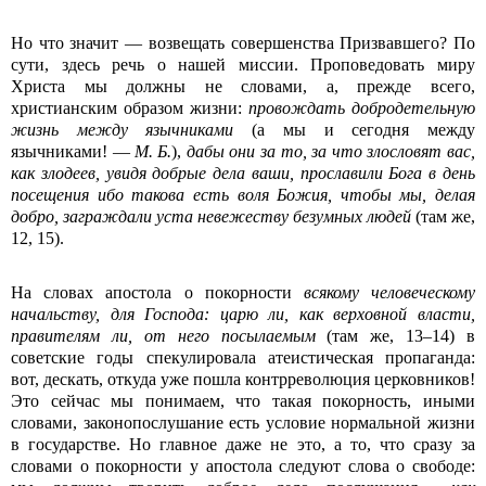
Но что значит — возвещать совершенства Призвавшего? По
сути, здесь речь о нашей миссии. Проповедовать миру
Христа мы должны не словами, а, прежде всего,
христианским образом жизни:
провождать добродетельную
жизнь между язычниками
(а мы и сегодня между
язычниками! —
М.
Б.
),
дабы они за то, за что злословят вас,
как злодеев, увидя добрые дела ваши, прославили Бога в день
посещения ибо такова есть воля Божия, чтобы мы, делая
добро, заграждали уста невежеству безумных людей
(там же,
12, 15).
На словах апостола о покорности
всякому человеческому
начальству, для Господа: царю ли, как верховной власти,
правителям ли, от него посылаемым
(там же, 13–14) в
советские годы спекулировала атеистическая пропаганда:
вот, дескать, откуда уже пошла контр­революция церковников!
Это сейчас мы понимаем, что такая покорность, иными
словами, законопослушание есть условие нормальной жизни
в государстве. Но главное даже не это, а то, что сразу за
словами о покорности у апостола следуют слова о свободе: