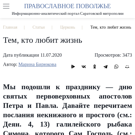
ПРАВОСЛАВНОЕ ПОВОЛЖЬЕ
А
А
РАЗМЕР ШРИФТА
А
Информационно-аналитический портал Саратовской митрополии
ИЗОБРАЖЕНИЯ
Главная
Статьи
Церковь
Тем, кто любит жизнь
Тем, кто любит жизнь
Дата публикации 11.07.2020
Просмотров: 3473
Автор:
Марина Бирюкова
Мы подошли к празднику — дню
святых первоверховных апостолов
Петра и Павла. Давайте перечитаем
послания некнижного и простого (см.:
Деян. 4, 13) галилейского рыбака
Симона, которого Сам Господь (см.: