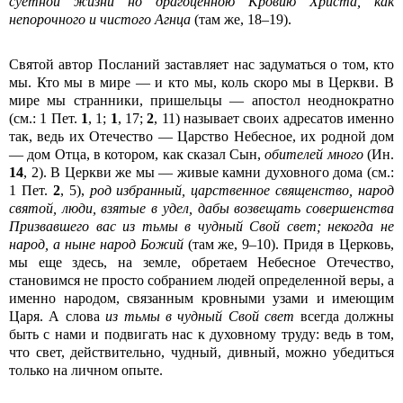
суетной жизни но драгоценною Кровию Хрис­та, как
непорочного и чистого Агнца
(там же, 18–19).
Святой автор Посланий заставляет нас задуматься о том, кто
мы. Кто мы в мире — и кто мы, коль скоро мы в Церкви. В
мире мы странники, пришельцы — апостол неоднократно
(см.: 1 Пет.
1
, 1;
1
, 17;
2
, 11) называет своих адресатов именно
так, ведь их Отечество — Царство Небесное, их родной дом
— дом Отца, в котором, как сказал Сын,
обителей много
(Ин.
14
, 2). В Церкви же мы — живые камни духовного дома (см.:
1 Пет.
2
, 5),
род избранный, царственное священство, народ
святой, люди, взятые в удел, дабы возвещать совершенства
Призвавшего вас из тьмы в чудный Свой свет; некогда не
народ, а ныне народ Божий
(там же, 9–10). Придя в Церковь,
мы еще здесь, на земле, обретаем Небесное Отечество,
становимся не просто собранием людей определенной веры, а
именно народом, связанным кровными узами и имеющим
Царя. А слова
из тьмы в чудный Свой свет
всегда должны
быть с нами и подвигать нас к духовному труду: ведь в том,
что свет, действительно, чудный, дивный, можно убедиться
только на личном опыте.