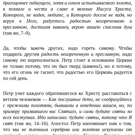
драгоценнее гибнущего, хотя и огнем испытываемого золота,
к похвале и чести и славе в явление Иисуса Христа,
Которого, не видев, любите, и Которого доселе не видя, но
веруя в Него, радуетесь радостью неизреченною и
преславною, достигая наконец верою вашею спасения душ
(там же, 7–9).
Да, чтобы зажечь других, надо гореть самому. Чтобы
подарить другим
радость неизреченную и преславную
, надо
самому ею переполниться. Петр стоит в основании Церкви
не только потому, что он был тверд (камень!), но и потому,
что его огонь не гаснет, что радостью его Церковь радуется
по сей день.
Петр учит каждого обратившегося ко Христу расставаться с
ветхим человеком —
Как послушные дети, не сообразуйтесь
с прежними похотями, бывшими в неведении вашем, но, по
примеру призвавшего вас Святаго, и сами будьте святы во
всех поступках. Ибо написано: будьте святы, потому что Я
свят
(там же, 14–16). Апостол Петр напоминает нам о том,
что мы
не тленным серебром или золотом искуплены от