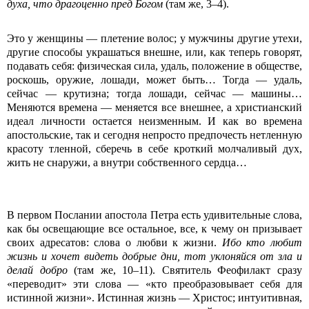
духа, что драгоценно пред Богом
(там же, 3–4).
Это у женщины — плетение волос; у мужчины другие утехи,
другие способы украшаться внешне, или, как теперь говорят,
подавать себя: физическая сила, удаль, положение в обществе,
роскошь, оружие, лошади, может быть… Тогда — удаль,
сейчас — крутизна; тогда лошади, сейчас — машины…
Меняются времена — меняется все внешнее, а христианский
идеал личности остается неизменным. И как во времена
апостольские, так и сегодня непросто предпочесть нетленную
красоту тленной, сберечь в себе кроткий молчаливый дух,
жить не снаружи, а внутри собственного сердца…
В первом Послании апостола Петра есть удивительные слова,
как бы освещающие все остальное, все, к чему он призывает
своих адресатов: слова о любви к жизни.
Ибо кто любит
жизнь и хочет видеть добрые дни, тот уклоняйся от зла и
делай добро
(там же, 10–11). Святитель Феофилакт сразу
«переводит» эти слова — «кто преобразовывает себя для
истинной жизни». Истинная жизнь — Христос; интуитивная,