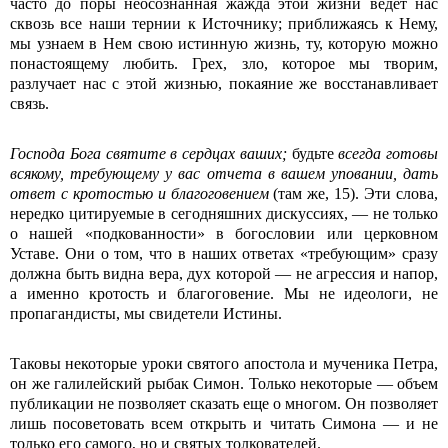
часто до поры неосознанная жажда этой жизни ведет нас
сквозь все наши тернии к Источнику; приближаясь к Нему,
мы узнаем в Нем свою истинную жизнь, ту, которую можно
по­настоящему любить. Грех, зло, которое мы творим,
разлучает нас с этой жизнью, покаяние же восстанавливает
связь.
Господа Бога святите в сердцах ваших;
будьте
всегда готовы
всякому, требующему у вас отчета в вашем уповании, дать
ответ с кротостью и благоговением
(там же, 15). Эти слова,
нередко цитируемые в сегодняшних дискуссиях, — не только
о нашей «подкованности» в богословии или церковном
Уставе. Они о том, что в наших ответах «требующим» сразу
должна быть видна вера, дух которой — не агрессия и напор,
а именно кротость и благоговение. Мы не идеологи, не
пропагандисты, мы свидетели Истины.
Таковы некоторые уроки святого апостола и мученика Петра,
он же галилейский рыбак Симон. Только некоторые — объем
публикации не позволяет сказать еще о многом. Он позволяет
лишь посоветовать всем открыть и читать Симона — и не
только его самого, но и святых толкователей.