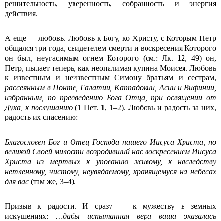
решительность, уверенность, собранность и энергия
действия.
А еще — любовь. Любовь к Богу, ко Христу, с Которым Петр
общался три года, свидетелем смерти и воскресения Которого
он был, неугасимым огнем Которого (см.: Лк.
12
, 49) он,
Петр, пылает теперь, как неопалимая купина Моисея. Любовь
к известным и неизвестным Симону братьям и сестрам,
рассеянным в Понте, Галатии, Каппадокии, Асии и Вифинии,
избранным, по предведению Бога Отца, при освящении от
Духа, к послушанию
(1 Пет.
1
, 1–2). Любовь и радость за них,
радость их спасению:
Благословен Бог и Отец Господа нашего Иисуса Христа, по
великой Своей милости возродивший нас воскресением Иисуса
Христа из мертвых к упованию живому, к наследству
нетленному, чистому, неувядаемому, хранящемуся на небесах
для вас
(там же, 3–4).
Призыв к радости. И сразу — к мужеству в земных
искушениях:
…дабы испытанная вера ваша оказалась