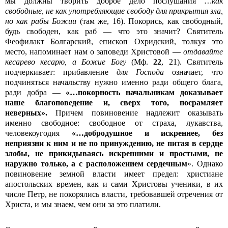
мы должны творить доброе дело послушания
…как
свободные, не как употребляющие свободу для прикрытия зла,
но как рабы Божии
(там же, 16). Покорись, как свободный,
будь свободен, как раб — что это значит? Святитель
Феофилакт Болгарский, епископ Охридский, толкуя это
место, напоминает нам о заповеди Христовой —
отдавайте
кесарево кесарю, а Божие Богу
(Мф.
22
, 21). Святитель
подчеркивает: прибавление
для Господа
означает, что
подчиняться начальству нужно именно ради общего блага,
ради добра —
«…покорность начальникам доказывает
наше благоповедение и, сверх того, посрамляет
неверных».
Причем повиновение надлежит оказывать
именно свободное: свободное от страха, лукавства,
человекоугодия
«…добродушное и искреннее, без
неприязни к ним и не по принуждению, не питая в сердце
злобы, не прикидываясь искренними и простыми, не
наружно только, а с расположением сердечным
». Однако
повиновение земной власти имеет предел: христиане
апостольских времен, как и сами Христовы ученики, в их
числе Петр, не покорялись власти, требовавшей отречения от
Христа, и мы знаем, чем они за это платили.