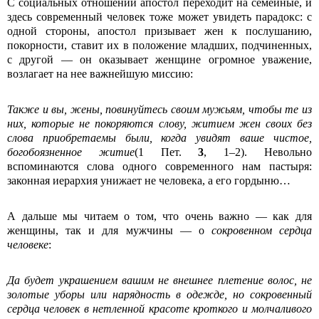
С социальных отношений апостол переходит на семейные, и
здесь современный человек тоже может увидеть парадокс: с
одной стороны, апостол призывает жен к послушанию,
покорности, ставит их в положение младших, подчиненных,
с другой — он оказывает женщине огромное уважение,
возлагает на нее важнейшую миссию:
Также и вы, жены, повинуйтесь своим мужьям, чтобы те из
них, которые не покоряются слову, житием жен своих без
слова приобретаемы были, когда увидят ваше чистое,
богобоязненное житие
(1 Пет.
3
, 1–2). Невольно
вспоминаются слова одного современного нам пастыря:
законная иерархия унижает не человека, а его гордыню…
А дальше мы читаем о том, что очень важно — как для
женщины, так и для мужчины — о
сокровенном сердца
человеке
:
Да будет украшением вашим не внешнее плетение волос, не
золотые уборы или нарядность в одежде, но сокровенный
сердца человек в нетленной красоте кроткого и молчаливого