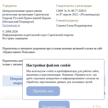
Учредитель
Свидетельство о регистрации
Централизованная православная
СМИ Эл № ФС77-83023
религиозная организация Саратовская
от 07 апреля 2022 г (Роскомнадзор)
Епархия
Русской Православной Церкви
Главный редактор
(Московский Патриархат)
Патриархия.ru
Сапаева Елена Владимировна
© 2004-2026
Информационно-издательский отдел Саратовской епархии
Все права защищены
Перепечатка в интернете разрешена при условии наличия активной ссылки на сайт
«Православное Поволжье».
Перепечатка материалов портала в печатных изданиях (книгах, прессе) возможна
только с письменного разрешения редакции.
Настройки файлов cookie
Мы используем cookie и идентификаторы для работы сайта,
аналитики и персонализации. Нажимая «Принять все», вы
даёте отдельное конкретное и информированное согласие на
Покровская
Балашовская
Балаковская
обработку персональных данных для указанных целей.
епархия
епархия
епархия
Принять все
12+
Пожертвовать