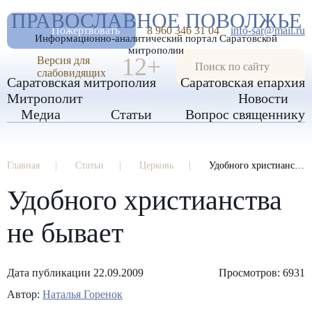
А
ПРАВОСЛАВНОЕ ПОВОЛЖЬЕ
А
РАЗМЕР ШРИФТА
А
Пожертвовать
8 960 346 31 04
info-sar@mail.ru
Информационно-аналитический портал Саратовской
ИЗОБРАЖЕНИЯ
митрополии
12+
Версия для
слабовидящих
Саратовская митрополия
Саратовская епархия
Митрополит
Новости
Медиа
Статьи
Вопрос священнику
Главная
Статьи
Церковь
Удобного христианства не бывает
Удобного христианства
не бывает
Дата публикации 22.09.2009
Просмотров: 6931
Автор:
Наталья Горенок