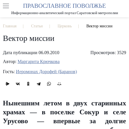
ПРАВОСЛАВНОЕ ПОВОЛЖЬЕ
А
А
РАЗМЕР ШРИФТА
А
Информационно-аналитический портал Саратовской митрополии
ИЗОБРАЖЕНИЯ
Главная
Статьи
Церковь
Вектор миссии
Вектор миссии
Дата публикации 06.09.2010
Просмотров: 3529
Автор:
Маргарита Крючкова
Гость:
Иеромонах Дорофей (Баранов)
Нынешним летом в двух старинных
храмах — в поселке Сокур и селе
Урусово — впервые за долгие