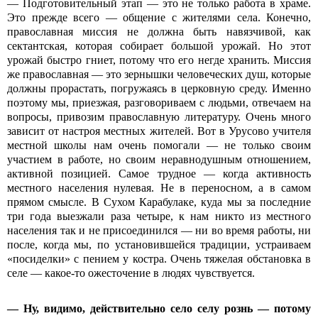
— Подготовительный этап — это не только работа в храме.
Это прежде всего — общение с жителями села. Конечно,
православная миссия не должна быть навязчивой, как
сектантская, которая собирает большой урожай. Но этот
урожай быстро гниет, потому что его негде хранить. Миссия
же православная — это зернышки человеческих душ, которые
должны прорастать, погружаясь в церковную среду. Именно
поэтому мы, приезжая, разговориваем с людьми, отвечаем на
вопросы, привозим православную литературу. Очень много
зависит от настроя местных жителей. Вот в Урусово учителя
местной школы нам очень помогали — не только своим
участием в работе, но своим неравнодушным отношением,
активной позицией. Самое трудное — когда активность
местного населения нулевая. Не в переносном, а в самом
прямом смысле. В Сухом Карабулаке, куда мы за последние
три года выезжали раза четыре, к нам никто из местного
населения так и не присоединился — ни во время работы, ни
после, когда мы, по установившейся традиции, устраиваем
«посиделки» с пением у костра. Очень тяжелая обстановка в
селе — какое-то ожесточение в людях чувствуется.
— Ну, видимо, действительно село селу рознь — потому