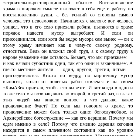
«строительно-реставрационный объект». Восстановление
храма в широком смысле включает в себя еще и работу по
восстановлению души, а без усилий со стороны самого
человека это невозможно. Начинается с малого: вот человек
увидел, что в его село приехали ребята, пытаются в храме
порядок навести, мусор выгребают. И если он
присоединился, если хотя бы ведро мусора сам вынес — он к
этому храму начинает как к чему-то своему, родному,
относиться. Ведь он вложил свой труд, а к своему труду в
народе уважение еще осталось. Бывает, что мы приезжаем —
и как начали субботник одни, так его одни и заканчиваем. А
где-то местные жители — один, другой, третий, пятый —
присоединяются. Кто-то по ведру, по кирпичику мусор
выносит; кто-то от полевых работ отвлекся и на своем
«КамАЗе» приехал, чтобы его вывезти. И вот когда в одно и
то же село мы возвращались во второй, в третий раз, в глазах
этих людей мы видели вопрос: а что дальше, какое
продолжение будет? Но если мы говорим о храме, то
продолжение может быть только одно: богослужебное, и
Архиерейское богослужение — как его вершина. Почему мы
едем именно в село? Потому что именно деревня сегодня
находится в самом плачевном состоянии как по уровню