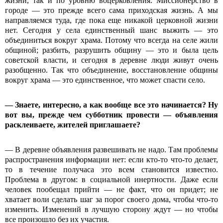
жизни, так и по уровню воцерковления. Миссионерство в
городе — это прежде всего сама приходская жизнь. А мы
направляемся туда, где пока еще никакой церковной жизни
нет. Сегодня у села единственный шанс выжить — это
объединиться вокруг храма. Потому что всегда на селе жили
общиной; разбить, разрушить общину — это и была цель
советской власти, и сегодня в деревне люди живут очень
разобщенно. Так что объединение, восстановление общины
вокруг храма — это единственное, что может спасти село.
— Знаете, интересно, а как вообще все это начинается? Ну
вот вы, прежде чем субботник провести — объявления
расклеиваете, жителей приглашаете?
— В деревне объявления развешивать не надо. Там проблемы
распространения информации нет: если кто-то что-то делает,
то в течение получаса это всем становится известно.
Проблема в другом: в социальной инертности. Даже если
человек пообещал прийти — не факт, что он придет; не
хватает воли сделать шаг за порог своего дома, чтобы что-то
изменить. Изменений в лучшую сторону ждут — но чтобы
все произошло без их участия.