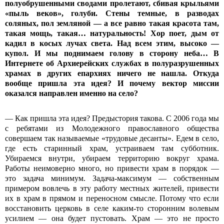
полуобрушенными сводами пролетают, сбивая крыльями
«пыль веков», голуби. Стены темные, в разводах
соляных, пол земляной — а все равно такая красота там,
такая мощь, такая… натуральность! Хор поет, дым от
кадил в косых лучах света. Над всем этим, высоко —
купол. И мы поднимаем голову в сторону неба… В
Интернете об Архиерейских службах в полуразрушенных
храмах в других епархиях ничего не нашла. Откуда
вообще пришла эта идея? И почему вектор миссии
оказался направлен именно на село?
— Как пришла эта идея? Предыстория такова. С 2006 года мы
с ребятами из Молодежного православного общества
совершаем так называемые «трудовые десанты». Едем в село,
где есть старинный храм, устраиваем там субботник.
Убираемся внутри, убираем территорию вокруг храма.
Работы неимоверно много, но привести храм в порядок —
это задача минимум. Задача-максимум — собственным
примером вовлечь в эту работу местных жителей, привести
их в храм в прямом и переносном смысле. Потому что если
восстановить церковь в селе каким-то сторонним волевым
усилием — она будет пустовать. Храм — это не просто