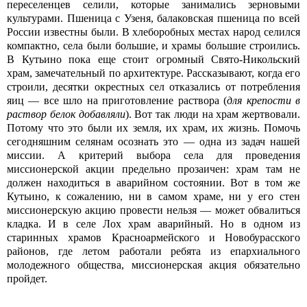
переселенцев селили, которые занимались зерновыми
культурами. Пшеница с Узеня, балаковская пшеница по всей
России известны были. В хлеборобных местах народ селился
компактно, села были большие, и храмы большие строились.
В Кутьино пока еще стоит огромный Свято-Никольский
храм, замечательный по архитектуре. Рассказывают, когда его
строили, десятки окрестных сел отказались от потребления
яиц — все шло на приготовление раствора (
для крепости в
раствор белок добавляли
). Вот так люди на храм жертвовали.
Потому что это были их земля, их храм, их жизнь. Помочь
сегодняшним селянам осознать это — одна из задач нашей
миссии. А критерий выбора села для проведения
миссионерской акции предельно прозаичен: храм там не
должен находиться в аварийном состоянии. Вот в том же
Кутьино, к сожалению, ни в самом храме, ни у его стен
миссионерскую акцию провести нельзя — может обвалиться
кладка. И в селе Лох храм аварийный. Но в одном из
старинных храмов Красноармейского и Новобурасского
районов, где летом работали ребята из епархиального
молодежного общества, миссионерская акция обязательно
пройдет.