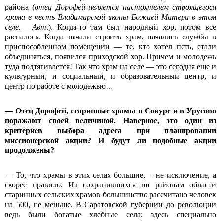
района (
отец Дорофей является настоятелем строящегося
храма в честь Владимирской иконы Божией Матери в этом
селе.— Авт
.). Когда-то там был народный хор, потом все
распалось. Когда начали строить храм, начались службы в
приспособленном помещении — те, кто хотел петь, стали
объединяться, появился приходской хор. Причем и молодежь
туда подтягивается! Так что храм на селе — это сегодня еще и
культурный, и социальный, и образовательный центр, и
центр по работе с молодежью…
— Отец Дорофей, старинные храмы в Сокуре и в Урусово
поражают своей величиной. Наверное, это один из
критериев выбора адреса при планировании
миссионерской акции? И будут ли подобные акции
продолжены?
— То, что храмы в этих селах большие,— не исключение, а
скорее правило. Из сохранившихся по районам области
старинных сельских храмов большинство рассчитано человек
на 500, не меньше. В Саратовской губернии до революции
ведь были богатые хлебные села; здесь специально