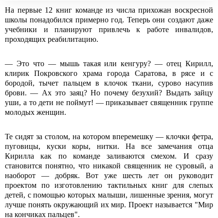
На первые 12 книг команде из числа прихожан воскресной
школы понадобился примерно год. Теперь они создают даже
учебники и планируют привлечь к работе инвалидов,
проходящих реабилитацию.
— Это что — мышь такая или кенгуру? — отец Кирилл,
клирик Покровского храма города Саратова, в рясе и с
бородой, тычет пальцем в клочок ткани, сурово насупив
брови. — Ах это заяц? Но почему безухий? Выдать зайцу
уши, а то дети не поймут! — приказывает священник группе
молодых женщин.
Те сидят за столом, на котором вперемешку — клочки фетра,
пуговицы, куски коры, нитки. На все замечания отца
Кирилла как по команде заливаются смехом. И сразу
становится понятно, что никакой священник не суровый, а
наоборот — добряк. Вот уже шесть лет он руководит
проектом по изготовлению тактильных книг для слепых
детей, с помощью которых малыши, лишенные зрения, могут
лучше понять окружающий их мир. Проект называется "Мир
на кончиках пальцев".