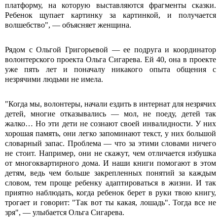
платформу, на которую выставляются фрагменты сказки.
Ребенок щупает картинку за картинкой, и получается
волшебство", — объясняет женщина.
Рядом с Ольгой Григорьевой — ее подруга и координатор
волонтерского проекта Ольга Сигарева. Ей 40, она в проекте
уже пять лет и поначалу никакого опыта общения с
незрячими людьми не имела.
"Когда мы, волонтеры, начали ездить в интернат для незрячих
детей, многие отказывались — мол, не поеду, детей так
жалко… Но эти дети не сознают своей инвалидности. У них
хорошая память, они легко запоминают текст, у них большой
словарный запас. Проблема — что за этими словами ничего
не стоит. Например, они не скажут, чем отличается избушка
от многоквартирного дома. И наши книги помогают в этом
детям, ведь чем больше закрепленных понятий за каждым
словом, тем проще ребенку адаптироваться в жизни. И так
приятно наблюдать, когда ребенок берет в руки твою книгу,
трогает и говорит: "Так вот ты какая, лошадь". Тогда все не
зря", — улыбается Ольга Сигарева.