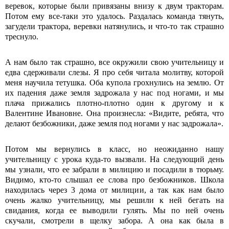
веревок, которые были привязаны внизу к двум тракторам.
Потом ему все-таки это удалось. Раздалась команда тянуть,
загудели трактора, веревки натянулись, и что-то так страшно
треснуло.
А нам было так страшно, все окружили свою учительницу и
едва сдерживали слезы. Я про себя читала молитву, которой
меня научила тетушка. Оба купола грохнулись на землю. От
их падения даже земля задрожала у нас под ногами, и мы
плача прижались плотно-плотно один к другому и к
Валентине Ивановне. Она произнесла: «Видите, ребята, что
делают безбожники, даже земля под ногами у нас задрожала».
Потом мы вернулись в класс, но неожиданно нашу
учительницу с урока куда-то вызвали. На следующий день
мы узнали, что ее забрали в милицию и посадили в тюрьму.
Видимо, кто-то слышал ее слова про безбожников. Школа
находилась через 3 дома от милиции, а так как нам было
очень жалко учительницу, мы решили к ней бегать на
свидания, когда ее выводили гулять. Мы по ней очень
скучали, смотрели в щелку забора. А она как была в