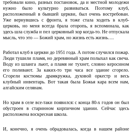
требовали кино, разных постановок, да и местной молодежи
нужно было культурно развиваться. Поэтому клуб,
расположенный в бывшей церкви, был очень востребован.
Уже вернувшись с фронта, я тоже стала ходить в клуб-
церковь, но меня всегда брала оторопь, я вспоминала, как
здесь шла служба и пел церковный хор когда-то. Не отпускала
мысль, что это — Божий храм, но жизнь есть жизнь….
Работал клуб в церкви до 1951 года. А потом случился пожар.
Люди тушили пламя, но деревянный храм полыхал как свеча.
Воду из шланга льют, а пламя не тухнет, словно керосином
его поливают. За каких-то три часа все здание сгорело.
Сгорели костюмы драмкружка, духовой оркестр и весь
клубный инвентарь. Вот такая была Божья кара всем нам,
алгайским селянам.
Но храм в селе все-таки появился: с конца 80-х годов он был
обустроен в старинном кирпичном здании. Сейчас здесь
расположена воскресная школа.
И, конечно, я очень обрадовалась, когда в нашем районе