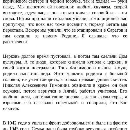
коричневом свитере и черной юбочке, так и ходила — руки
назад. Мы шепотом ей говорили: любим, скучаем, скорей
выходите, ждем вас, а она только кивала головой и — ни
слова. Потом про наши свиданья узнали, и милиционер нас
припугнул, что всех нас тоже посадит в тюрьму. Бегать мы
перестали. Вскоре мы узнали, что ее этапировали в Саратов и
там осудили за измену Родине. Я слышала, что ее
расстреляли.
Церковь долгое время пустовала, а потом там сделали Дом
культуры. А те люди, которые снимали купола с церкви, в
своей жизни пострадали. Тоня Филимонова вышла замуж,
родила сына-инвалида. Этот мальчик родился с большой
головой, не умел говорить, а только целыми днями свистел.
Николая Алексеевича Тимонина обвинили в краже, он был
осужден, потом вернулся в Алгай, работал учителем. Его
любили дети, он талантливо рисовал, делал скульптуры, а
взрослые его называли горемыкой и говорили, что Бог
наказал.
В 1942 году я ушла на фронт добровольцем и была на фронте
до 1945 года. Семья наша была глубоко верующая, особенно