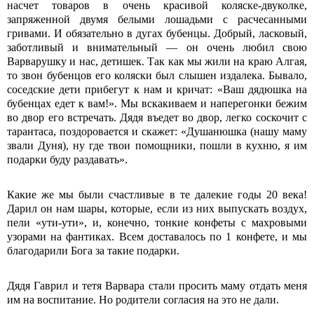
насчет товаров в очень красивой коляске-двуколке,
запряженной двумя белыми лошадьми с расчесанными
гривами. И обязательно в дугах бубенцы. Добрый, ласковый,
заботливый и внимательный — он очень любил свою
Варварушку и нас, детишек. Так как мы жили на краю Алгая,
то звон бубенцов его коляски был слышен издалека. Бывало,
соседские дети прибегут к нам и кричат: «Ваш дядюшка на
бубенцах едет к вам!». Мы вскакиваем и наперегонки бежим
во двор его встречать. Дядя въедет во двор, легко соскочит с
тарантаса, поздоровается и скажет: «Душанюшка (нашу маму
звали Дуня), ну где твои помощники, пошли в кухню, я им
подарки буду раздавать».
Какие же мы были счастливые в те далекие годы 20 века!
Дарил он нам шары, которые, если из них выпускать воздух,
пели «ути-ути», и, конечно, тонкие конфеты с махровыми
узорами на фантиках. Всем доставалось по 1 конфете, и мы
благодарили Бога за такие подарки.
Дядя Гаврил и тетя Варвара стали просить маму отдать меня
им на воспитание. Но родители согласия на это не дали.