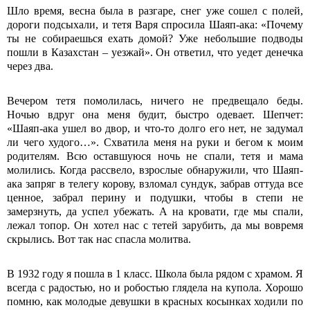
Шло время, весна была в разгаре, снег уже сошел с полей,
дороги подсыхали, и тетя Варя спросила Шаяп-ака: «Почему
ты не собираешься ехать домой? Уже небольшие подводы
пошли в Казахстан – уезжай». Он ответил, что уедет денечка
через два.
Вечером тетя помолилась, ничего не предвещало беды.
Ночью вдруг она меня будит, быстро одевает. Шепчет:
«Шаяп-ака ушел во двор, и что-то долго его нет, не задумал
ли чего худого…». Схватила меня на руки и бегом к моим
родителям. Всю оставшуюся ночь не спали, тетя и мама
молились. Когда рассвело, взрослые обнаружили, что Шаяп-
ака запряг в телегу корову, взломал сундук, забрав оттуда все
ценное, забрал перину и подушки, чтобы в степи не
замерзнуть, да успел убежать. А на кровати, где мы спали,
лежал топор. Он хотел нас с тетей зарубить, да мы вовремя
скрылись. Вот так нас спасла молитва.
В 1932 году я пошла в 1 класс. Школа была рядом с храмом. Я
всегда с радостью, но и робостью глядела на купола. Хорошо
помню, как молодые девушки в красных косынках ходили по