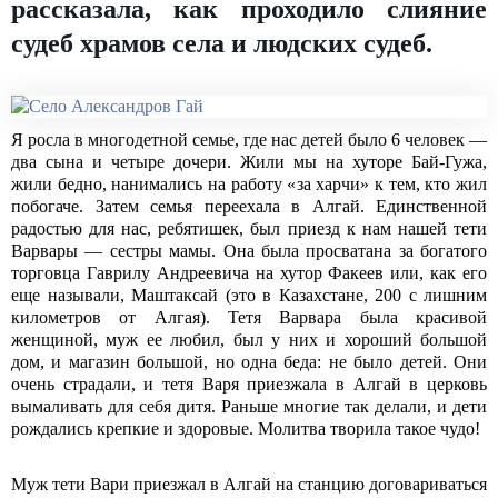
рассказала, как проходило слияние
судеб храмов села и людских судеб.
Я росла в многодетной семье, где нас детей было 6 человек —
два сына и четыре дочери. Жили мы на хуторе Бай-Гужа,
жили бедно, нанимались на работу «за харчи» к тем, кто жил
побогаче. Затем семья переехала в Алгай. Единственной
радостью для нас, ребятишек, был приезд к нам нашей тети
Варвары — сестры мамы. Она была просватана за богатого
торговца Гаврилу Андреевича на хутор Факеев или, как его
еще называли, Маштаксай (это в Казахстане, 200 с лишним
километров от Алгая). Тетя Варвара была красивой
женщиной, муж ее любил, был у них и хороший большой
дом, и магазин большой, но одна беда: не было детей. Они
очень страдали, и тетя Варя приезжала в Алгай в церковь
вымаливать для себя дитя. Раньше многие так делали, и дети
рождались крепкие и здоровые. Молитва творила такое чудо!
Муж тети Вари приезжал в Алгай на станцию договариваться