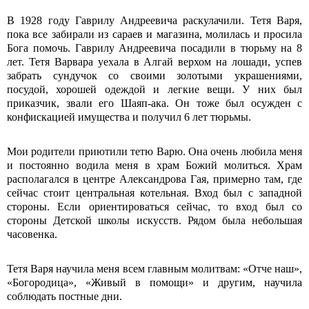
В 1928 году Гаврилу Андреевича раскулачили. Тетя Варя,
пока все забирали из сараев и магазина, молилась и просила
Бога помочь. Гаврилу Андреевича посадили в тюрьму на 8
лет. Тетя Варвара уехала в Алгай верхом на лошади, успев
забрать сундучок со своими золотыми украшениями,
посудой, хорошей одеждой и легкие вещи. У них был
приказчик, звали его Шаяп-ака. Он тоже был осужден с
конфискацией имущества и получил 6 лет тюрьмы.
Мои родители приютили тетю Варю. Она очень любила меня
и постоянно водила меня в храм Божий молиться. Храм
располагался в центре Александрова Гая, примерно там, где
сейчас стоит центральная котельная. Вход был с западной
стороны. Если ориентироваться сейчас, то вход был со
стороны Детской школы искусств. Рядом была небольшая
часовенка.
Тетя Варя научила меня всем главным молитвам: «Отче наш»,
«Богородица», «Живый в помощи» и другим, научила
соблюдать постные дни.