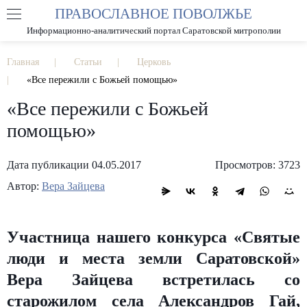
ПРАВОСЛАВНОЕ ПОВОЛЖЬЕ
А
А
РАЗМЕР ШРИФТА
А
Информационно-аналитический портал Саратовской митрополии
ИЗОБРАЖЕНИЯ
Главная
Статьи
Церковь
«Все пережили с Божьей помощью»
«Все пережили с Божьей
помощью»
Дата публикации 04.05.2017
Просмотров: 3723
Автор:
Вера Зайцева
Участница нашего конкурса «Святые
люди и места земли Саратовской»
Вера Зайцева встретилась со
старожилом села Александров Гай,