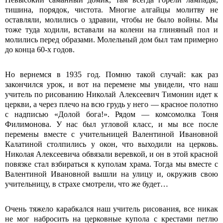
тишина, порядок, чистота. Многие алгайцы молитву не
оставляли, молились о здравии, чтобы не было войны. Мы
тоже туда ходили, вставали на колени на глиняный пол и
молились перед образами. Молельный дом был там примерно
до конца 60-х годов.
Но вернемся в 1935 год. Помню такой случай: как раз
закончился урок, и вот на перемене мы увидели, что наш
учитель по рисованию Николай Алексеевич Тимонин идет к
церкви, а через плечо на всю грудь у него — красное полотно
с надписью «Долой бога!». Рядом — комсомолка Тоня
Филимонова. У нас был угловой класс, и мы все после
перемены вместе с учительницей Валентиной Ивановной
Калатиной столпились у окон, что выходили на церковь.
Николая Алексеевича обвязали веревкой, и он в этой красной
повязке стал взбираться к куполам храма. Тогда мы вместе с
Валентиной Ивановной вышли на улицу и, окружив свою
учительницу, в страхе смотрели, что же будет…
Очень тяжело карабкался наш учитель рисования, все никак
не мог набросить на церковные купола с крестами петлю