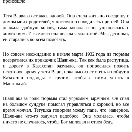
произошло.
Тетя Варвара осталась вдовой. Она стала жить по соседству с
домом моих родителей, я постоянно находилась при ней. Она
держала дойную корову, сама косила сено, управлялась с
хозяйством. И все дела она делала с молитвой. Мы, детишки,
ей старались во всем помогать.
Но совсем неожиданно в начале марта 1932 года из тюрьмы
возвратился их приказчик Шаяп-ака. Так как была распутица,
и дорогу в Казахстан размыло, он попросился пожить
некоторое время у тети Вари, пока высохнет степь и пойдут в
Казахстан подводы с грузом, чтобы с ними уехать в
Маштаксай.
Шаяп-ака за годы тюрьмы стал угрюмым, мрачным. Он спал
на большом сундуке, помогал управляться с коровой, но все
время молчал. Тетушка говорила моему папе, что, наверное,
Шаяп-ака что-то задумал недоброе. Она молилась, чтобы
ничего не случилось, чтобы Бог миловал и отвел беду.