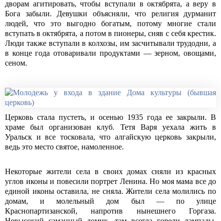
дворам агитировать, чтобы вступали в октябрята, а веру в
Бога забыли. Девушки объясняли, что религия дурманит
людей, что это выгодно богатым, потому многие стали
вступать в октябрята, а потом в пионеры, сняв с себя крестик.
Люди также вступали в колхозы, им засчитывали трудодни, а
в конце года отоваривали продуктами — зерном, овощами,
сеном.
Церковь стала пустеть, и осенью 1935 года ее закрыли. В
храме был организован клуб. Тетя Варя уехала жить в
Уральск и все тосковала, что алгайскую церковь закрыли,
ведь это место святое, намоленное.
Некоторые жители села в своих домах сняли из красных
углов иконы и повесили портрет Ленина. Но моя мама все до
единой иконы оставила, не сняла. Жители села молились по
домам, и молельный дом был — по улице
Краснопартизанской, напротив нынешнего Горгаза.
Невысокий саманный домик, там всегда горели лампады,