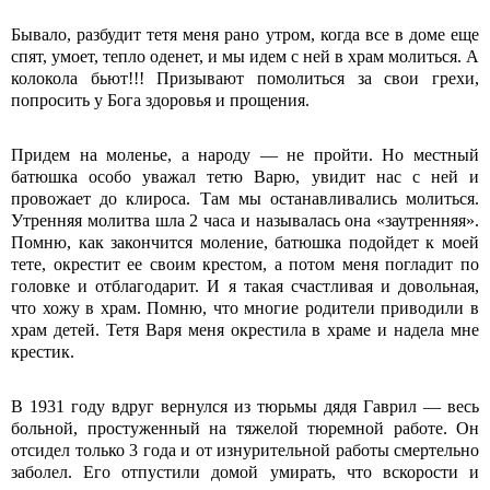
Бывало, разбудит тетя меня рано утром, когда все в доме еще
спят, умоет, тепло оденет, и мы идем с ней в храм молиться. А
колокола бьют!!! Призывают помолиться за свои грехи,
попросить у Бога здоровья и прощения.
Придем на моленье, а народу — не пройти. Но местный
батюшка особо уважал тетю Варю, увидит нас с ней и
провожает до клироса. Там мы останавливались молиться.
Утренняя молитва шла 2 часа и называлась она «заутренняя».
Помню, как закончится моление, батюшка подойдет к моей
тете, окрестит ее своим крестом, а потом меня погладит по
головке и отблагодарит. И я такая счастливая и довольная,
что хожу в храм. Помню, что многие родители приводили в
храм детей. Тетя Варя меня окрестила в храме и надела мне
крестик.
В 1931 году вдруг вернулся из тюрьмы дядя Гаврил — весь
больной, простуженный на тяжелой тюремной работе. Он
отсидел только 3 года и от изнурительной работы смертельно
заболел. Его отпустили домой умирать, что вскорости и