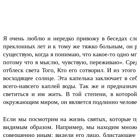
Я очень люблю и нередко привожу в беседах сло
преклонных лет и к тому же тяжко больным, он 
существую, когда я понимаю, что какое-то одно мг
потому что я мыслю, чувствую, переживаю». Сре
отблеск света Того, Кто его сотворил. И из этог
восходящее солнце. Эта капелька заключает в се
всего-навсего каплей воды. Так же и предназна
светиться и им жить. В той степени, в которо
окружающим миром, он является подлинно челове
Если мы посмотрим на жизнь святых, которые п
видимым образом. Например, мы находим множе
совершенно иным: видели его лицо, блистающее 