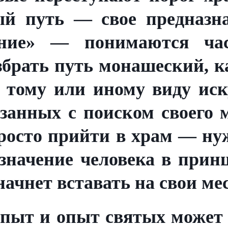
ый путь — свое предназна
ение» — понимаются час
збрать путь монашеский, к
 тому или иному виду иск
язанных с поиском своего
просто прийти в храм — ну
значение человека в прин
начнет вставать на свои мес
пыт и опыт святых может 