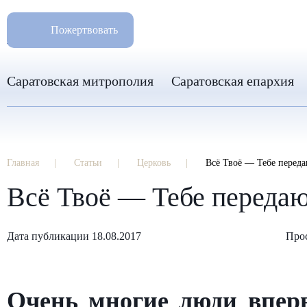
РАЗМ
8 960 346 31 04
Пожертвовать
info-sar@mail.ru
Саратовская митрополия
Саратовская епархия
Главная
Статьи
Церковь
Всё Твоё — Тебе перед
Всё Твоё — Тебе переда
Дата публикации 18.08.2017
Прос
Очень многие люди вперв