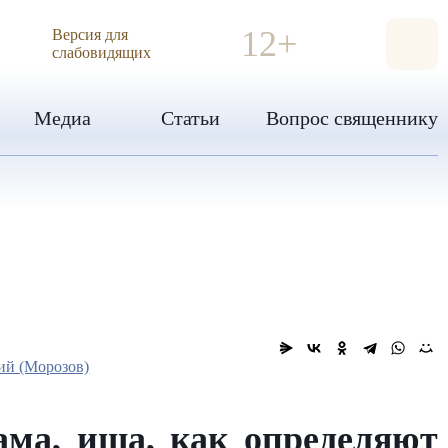
ИЯ
12+
Версия для
слабовидящих
Медиа
Статьи
Вопрос священнику
ий (Морозов)
ама, ища, как определяют