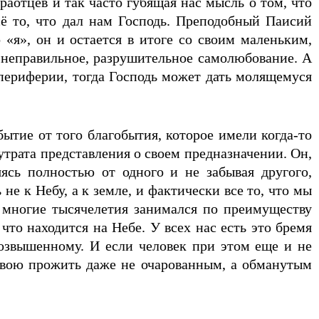
раотцев и так часто губящая нас мысль о том, что
сё то, что дал нам Господь. Преподобный Паисий
 «я», он и остается в итоге со своим маленьким,
е неправильное, разрушительное самолюбование. А
а периферии, тогда Господь может дать молящемуся
ытие от того благобытия, которое имели когда-то
трата представления о своем предназначении. Он,
сь полностью от одного и не забывая другого,
не к Небу, а к земле, и фактически все то, что мы
и многие тысячелетия занимался по преимуществу
 что находится на Небе. У всех нас есть это бремя
возвышенному. И если человек при этом еще и не
 свою прожить даже не очарованным, а обманутым