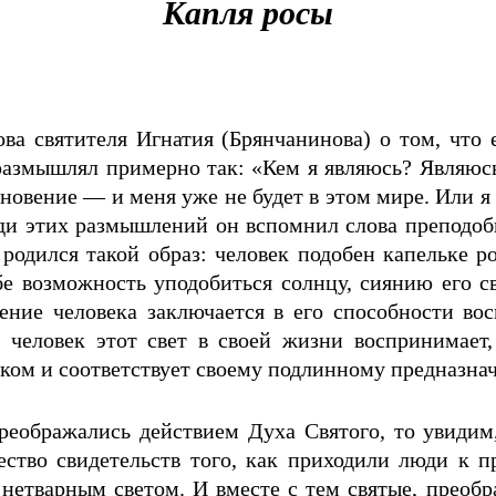
Капля росы
ва святителя Игнатия (Брянчанинова) о том, что е
размышлял примерно так: «Кем я являюсь? Являюсь 
новение — и меня уже не будет в этом мире. Или я 
ди этих размышлений он вспомнил слова преподоб
о родился такой образ: человек подобен капельке р
бе возможность уподобиться солнцу, сиянию его све
чение человека заключается в его способности во
й человек этот свет в своей жизни воспринимает,
ком и соответствует своему подлинному предназна
реображались действием Духа Святого, то увидим
ство свидетельств того, как приходили люди к п
нетварным светом. И вместе с тем святые, преоб