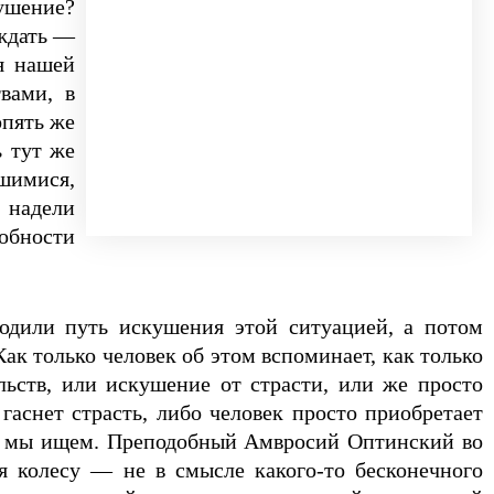
ушение?
аждать —
ия нашей
вами, в
опять же
ь тут же
шимися,
 надели
собности
ходили путь искушения этой ситуацией, а потом
Как только человек об этом вспоминает, как только
льств, или искушение от страсти, или же просто
гаснет страсть, либо человек просто приобретает
рую мы ищем. Преподобный Амвросий Оптинский во
я колесу — не в смысле какого-то бесконечного