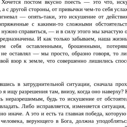
 Хочется постом вкусно поесть — это что, иск
 а с другой стороны, от привычки чем-то себя усл
азгневал — опять-таки, это искушение от действ
опряженные с какими-то сложными обстоятельст
 нужно справиться, — и в силу этого мы зачастую 
предназначены. И как только забываем, наша жизн
ем себя оставленными, брошенными, потеряв
 не оставлял — мы просто, образно говоря, то ли
свой взор к земле, что совершенно лишились спо
авшись в затруднительной ситуации, сначала про
то я ищу разрешения там, внизу, когда оно наверху? 
ось неразрешимым, будь то искушение от обстояте
ладать. Либо исправляется, изменяется ситуация, 
нно иначе. А это и есть та главная победа, кото
человека, верующего в Бога, должна уподоблятьс