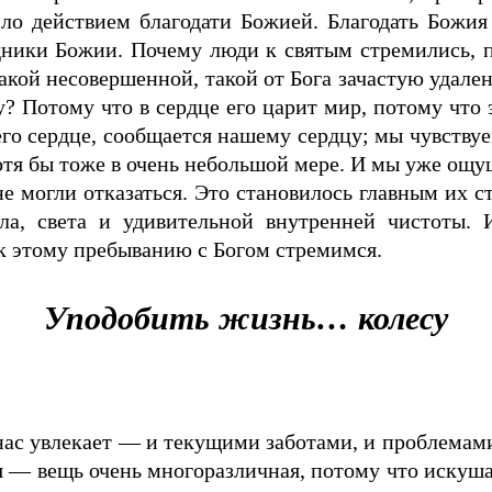
ло действием благодати Божией. Благодать Божия 
одники Божии. Почему люди к святым стремились,
акой несовершенной, такой от Бога зачастую удален
у? Потому что в сердце его царит мир, потому что
го сердце, сообщается нашему сердцу; мы чувствуем
отя бы тоже в очень небольшой мере. И мы уже ощуща
не могли отказаться. Это становилось главным их с
ла, света и удивительной внутренней чистоты. 
 к этому пребыванию с Богом стремимся.
Уподобить жизнь… колесу
нас увлекает — и текущими заботами, и проблемами
 — вещь очень многоразличная, потому что искуш