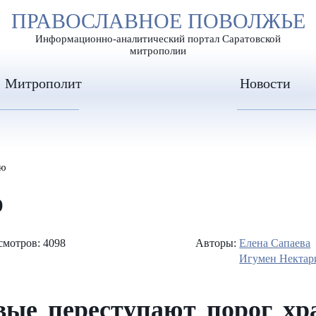
А
ПРАВОСЛАВНОЕ ПОВОЛЖЬЕ
А
ЕР ШРИФТА
ИЗОБРАЖЕН
А
Информационно-аналитический портал Саратовской
митрополии
Митрополит
Новости
аю
ю
мотров: 4098
Авторы:
Елена Сапаева
Игумен Нектар
ые переступают порог хр