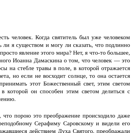
сть человек. Когда святитель был уже человеком
ли я существом и могу ли сказать, что подлинно
просто явление этого мира? Нет, я что-то большее,
ного Иоанна Дамаскина о том, что человек — это
осы на стебле травы в поле, в которой отражается
та, но если не восходит солнце, то она остается
спринимать этот Божественный свет, этим светом
 в которой он способен этим светом делиться с
чению.
, что порою это преображение происходило даже
реподобному Серафиму Саровскому и видели его
ражавшиеся действием Духа Святого, преображали