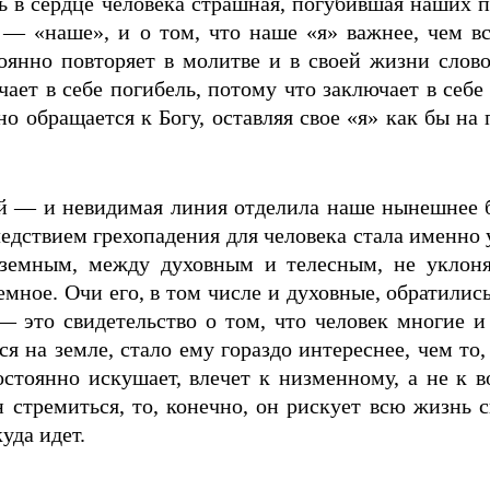
ь в сердце человека страшная, погубившая наших п
 — «наше», и о том, что наше «я» важнее, чем в
оянно повторяет в молитве и в своей жизни слово
ает в себе погибель, потому что заключает в себ
но обращается к Богу, оставляя свое «я» как бы н
ой — и невидимая линия отделила наше нынешнее б
дствием грехопадения для человека стала именно у
емным, между духовным и телес­ным, не уклоняя
ное. Очи его, в том числе и духовные, обратились 
 — это свидетельство о том, что человек многие 
ся на земле, стало ему гораздо интереснее, чем то,
постоянно искушает, влечет к низменному, а не к 
ен стремиться, то, конечно, он рискует всю жизнь
уда идет.