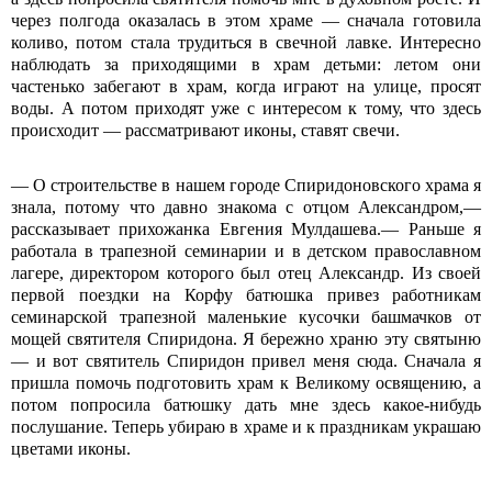
через полгода оказалась в этом храме — сначала готовила
коливо, потом стала трудиться в свечной лавке. Интересно
наблюдать за приходящими в храм детьми: летом они
частенько забегают в храм, когда играют на улице, просят
воды. А потом приходят уже с интересом к тому, что здесь
происходит — рассматривают иконы, ставят свечи.
— О строительстве в нашем городе Спиридоновского храма я
знала, потому что давно знакома с отцом Александром,—
рассказывает прихожанка Евгения Мулдашева.— Раньше я
работала в трапезной семинарии и в детском православном
лагере, директором которого был отец Александр. Из своей
первой поездки на Корфу батюшка привез работникам
семинарской трапезной маленькие кусочки башмачков от
мощей святителя Спиридона. Я бережно храню эту святыню
— и вот святитель Спиридон привел меня сюда. Сначала я
пришла помочь подготовить храм к Великому освящению, а
потом попросила батюшку дать мне здесь какое-нибудь
послушание. Теперь убираю в храме и к праздникам украшаю
цветами иконы.