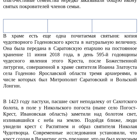
благочестивые семейства нередко заказывали общую икону
святых покровителей членов семьи.
В храме есть еще одна почитаемая святыня: копия
чудотворного Годеновского креста в натуральную величину.
Она была передана в Саратовскую епархию на постоянное
хранение 11 июня 2018 года, в день 595-й годовщины
чудесного явления этого Креста, после Божественной
литургии, совершенной в храме святителя Иоанна Златоуста
села Годеново Ярославской области тремя архиереями, в
числе которых был Митрополит Саратовский и Вольский
Лонгин.
В 1423 году пастухи, пасшие скот неподалеку от Сахотского
болота, в поле у Никольского погоста (ныне село Погост-
Крест, Ивановская область) заметили над болотом свет,
изливавшийся с неба на землю. Подойдя ближе, люди
увидели крест с Распятием и образ святителя Николая
Чудотворца. Современные исследования установили, что
крест создан в Византии; есть предание, что он был чудесным