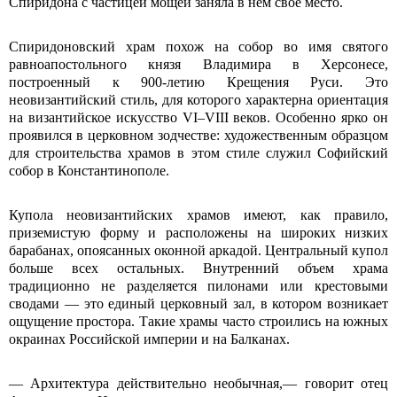
Спиридона с частицей мощей заняла в нем свое место.
Спиридоновский храм похож на собор во имя святого
равноапостольного князя Владимира в Херсонесе,
построенный к 900-летию Крещения Руси. Это
неовизантийский стиль, для которого характерна ориентация
на византийское искусство VI–VIII веков. Особенно ярко он
проявился в церковном зодчестве: художественным образцом
для строительства храмов в этом стиле служил Софийский
собор в Константинополе.
Купола неовизантийских храмов имеют, как правило,
приземистую форму и расположены на широких низких
барабанах, опоясанных оконной аркадой. Центральный купол
больше всех остальных. Внутренний объем храма
традиционно не разделяется пилонами или крестовыми
сводами — это единый церковный зал, в котором возникает
ощущение простора. Такие храмы часто строились на южных
окраинах Российской империи и на Балканах.
— Архитектура действительно необычная,— говорит отец