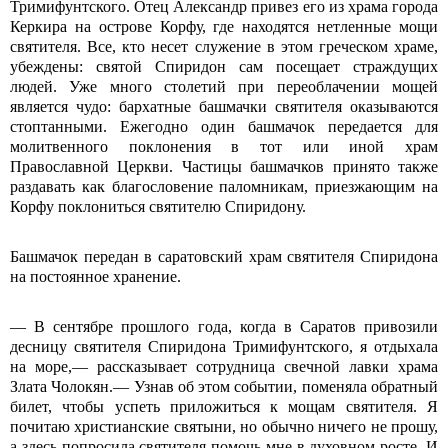
Тримифунтского. Отец Александр привез его из храма города
Керкира на острове Корфу, где находятся нетленные мощи
святителя. Все, кто несет служение в этом греческом храме,
убеждены: святой Спиридон сам посещает страждущих
людей. Уже много столетий при переоблачении мощей
является чудо: бархатные башмачки святителя оказываются
стоптанными. Ежегодно один башмачок передается для
молитвенного поклонения в тот или иной храм
Православной Церкви. Частицы башмачков принято также
раздавать как благословение паломникам, приезжающим на
Корфу поклониться святителю Спиридону.
Башмачок передан в саратовский храм святителя Спиридона
на постоянное хранение.
— В сентябре прошлого года, когда в Саратов привозили
десницу святителя Спиридона Тримифунтского, я отдыхала
на море,— рассказывает сотрудница свечной лавки храма
Злата Чолокян.— Узнав об этом событии, поменяла обратный
билет, чтобы успеть приложиться к мощам святителя. Я
почитаю христианские святыни, но обычно ничего не прошу,
а здесь попросила святителя помочь мне в духовном росте. И