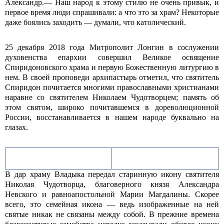
Александр.— Наш народ к этому стилю не очень привык, и
первое время люди спрашивали: а что это за храм? Некоторые
даже боялись заходить — думали, что католический.
25 декабря 2018 года Митрополит Лонгин в сослужении
духовенства епархии совершил Великое освящение
Спиридоновского храма и первую Божественную литургию в
нем. В своей проповеди архипастырь отметил, что святитель
Спиридон почитается многими православными христианами
наравне со святителем Николаем Чудотворцем; память об
этом святом, широко почитавшемся в дореволюционной
России, восстанавливается в нашем народе буквально на
глазах.
В дар храму Владыка передал старинную икону святителя
Николая Чудотворца, благоверного князя Александра
Невского и равноапостольной Марии Магдалины. Скорее
всего, это семейная икона — ведь изображенные на ней
святые никак не связаны между собой. В прежние времена