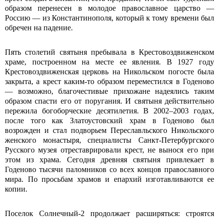
образом перенесен в молодое православное царство —
Россию — из Константинополя, который к тому времени был
обречен на падение.
Пять столетий святыня пребывала в Крестовоздвиженском
храме, построенном на месте ее явления. В 1927 году
Крестовоздвиженская церковь на Никольском погосте была
закрыта, а крест каким-то образом переместился в Годеново
— возможно, благочестивые прихожане надеялись таким
образом спасти его от поругания. И святыня действительно
пережила богоборческие десятилетия. В 2002–2003 годах,
после того как Златоустовский храм в Годеново был
возрожден и стал подворьем Переславльского Никольского
женского монастыря, специалисты Санкт-Петербургского
Русского музея отреставрировали крест, не вынося его при
этом из храма. Сегодня древняя святыня привлекает в
Годеново тысячи паломников со всех концов православного
мира. По просьбам храмов и епархий изготавливаются ее
копии.
Поселок Солнечный-2 продолжает расширяться: строятся