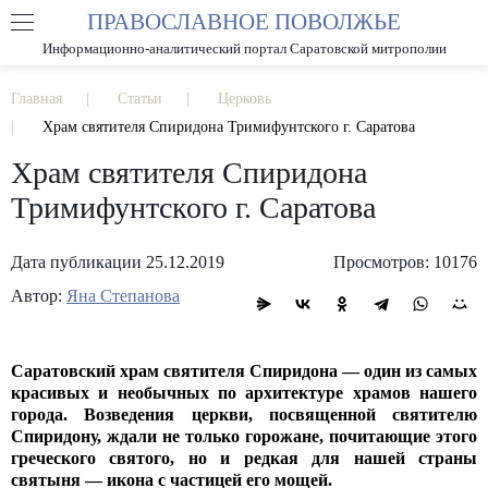
ПРАВОСЛАВНОЕ ПОВОЛЖЬЕ
А
А
РАЗМЕР ШРИФТА
А
Информационно-аналитический портал Саратовской митрополии
ИЗОБРАЖЕНИЯ
Главная
Статьи
Церковь
Храм святителя Спиридона Тримифунтского г. Саратова
Храм святителя Спиридона
Тримифунтского г. Саратова
Дата публикации 25.12.2019
Просмотров: 10176
Автор:
Яна Степанова
Саратовский храм святителя Спиридона — один из самых
красивых и необычных по архитектуре храмов нашего
города. Возведения церкви, посвященной святителю
Спиридону, ждали не только горожане, почитающие этого
греческого святого, но и редкая для нашей страны
святыня — икона с частицей его мощей.