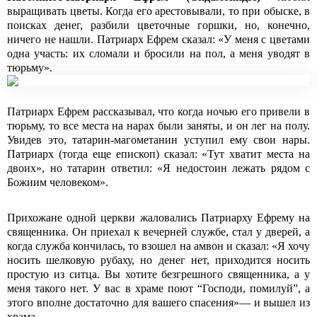
выращивать цветы. Когда его арестовывали, то при обыске, в
поисках денег, разбили цветочные горшки, но, конечно,
ничего не нашли. Патриарх Ефрем сказал: «У меня с цветами
одна участь: их сломали и бросили на пол, а меня уводят в
тюрьму».
Патриарх Ефрем рассказывал, что когда ночью его привели в
тюрьму, то все места на нарах были заняты, и он лег на полу.
Увидев это, татарин-магометанин уступил ему свои нары.
Патриарх (тогда еще епископ) сказал: «Тут хватит места на
двоих», но татарин ответил: «Я недостоин лежать рядом с
Божиим человеком».
Прихожане одной церкви жаловались Патриарху Ефрему на
священника. Он приехал к вечерней службе, стал у дверей, а
когда служба кончилась, то взошел на амвон и сказал: «Я хочу
носить шелковую рубаху, но денег нет, приходится носить
простую из ситца. Вы хотите безгрешного священника, а у
меня такого нет. У вас в храме поют “Господи, помилуй”, а
этого вполне достаточно для вашего спасения»— и вышел из
храма.