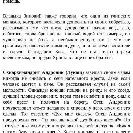
помощь.
Владыка Зиновий также говорил, что один из глинских
монахов, которого заставляли доносить на своих собратьев,
рассказывал ему, что после допросов и пыток, когда его,
избитого, снова бросали на залитый водой пол камеры, он
чувствовал не боль, а необыкновенную, ни с чем не
сравнимую радость не только в душе, но и во всем своем теле
и горячо благодарил Бога, что не стал из-за страха
клеветником, не предал Христа в лице своих братьев.
Схиархимандрит Андроник (Лукаш)
завещал своим чадам
никогда не снимать с себя нательного креста, даже если
человек моется в бане. Он рассказывал случай из своей
молодости. Однажды юноши пошли на речку, и его сосед,
лучший пловец среди них, перед тем как зайти в воду, снял с
себя крест и положил на берегу. Отец Андроник
почувствовал что-то неладное и спросил у него, зачем он это
сделал. Тот ответил: «Дух мне сказал». Отец Андроник
предупредил его: «Ты знаешь, какой дух боится креста?». Но
тот уже по-другому стал оправдывать свой поступок: «Как я
нагим буду носить крест? Когда поплаваю, тогда надену