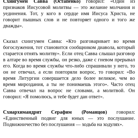
Схиигумен
Савва (Остапенко)
говорил: «Один из
признаков Иисусовой молитвы — это желание молчания и
уединения. Тот, у кого в серд­це имя Иисуса Христа, не
говорит пышных слов и не повторяет одного и того же
дважды».
Сказал схиигумен Савва: «Кто разговаривает во время
богослужения, тот становится сообщником диавола, который
старается отнять молитву». Если отец Савва слышал разговор
в алтаре во время службы, он резко, даже с гневом прерывал
его. Когда во время службы что-либо спрашивали у него, то
он не отвечал, а если повторяли вопрос, то говорил: «Во
время Литургии совершается дело более великое, чем во
время мироздания, а ты не понимаешь этого». Часто отец
Савва отвечал на вопрос не словами, а молитвой. Он
говорил: «Я помолюсь, и тебе будет дан ответ».
Схиархимандрит
Серафим (Романцов)
говорил:
«Единственный подвиг для юных — это послушание.
Подвижничество без послушания — ходьба на ходулях».