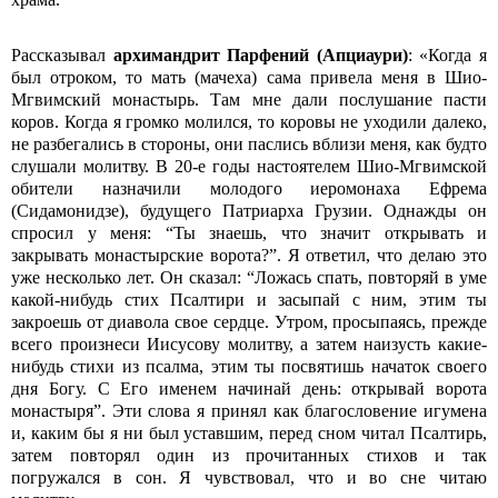
Рассказывал
архимандрит Парфений (Апциаури)
: «Когда я
был отроком, то мать (мачеха) сама привела меня в Шио-
Мгвимский монастырь. Там мне дали послушание пасти
коров. Когда я громко молился, то коровы не уходили далеко,
не разбегались в стороны, они паслись вблизи меня, как будто
слушали молитву. В 20-е годы настоятелем Шио-Мгвимской
обители назначили молодого иеромонаха Ефрема
(Сидамонидзе), будущего Патриарха Грузии. Однажды он
спросил у меня: “Ты знаешь, что значит открывать и
закрывать монастырские ворота?”. Я ответил, что делаю это
уже несколько лет. Он сказал: “Ложась спать, повторяй в уме
какой-нибудь стих Псалтири и засыпай с ним, этим ты
закроешь от диавола свое сердце. Утром, просыпаясь, прежде
всего произнеси Иисусову молитву, а затем наизусть какие-
нибудь стихи из псалма, этим ты посвятишь начаток своего
дня Богу. С Его именем начинай день: открывай ворота
монастыря”. Эти слова я принял как благословение игумена
и, каким бы я ни был уставшим, перед сном читал Псалтирь,
затем повторял один из прочитанных стихов и так
погружался в сон. Я чувствовал, что и во сне читаю