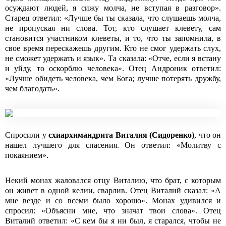
осуждают людей, я сижу молча, не вступая в разговор».
Старец ответил: «Лучше бы ты сказала, что слушаешь молча,
не пропуская ни слова. Тот, кто слушает клевету, сам
становится участ­ником клеветы, и то, что ты запомнила, в
свое время перескажешь другим. Кто не смог удержать слух,
не сможет удержать и язык». Та сказала: «Отче, если я встану
и уйду, то оскорблю человека». Отец Андроник ответил:
«Лучше обидеть человека, чем Бога; лучше потерять дружбу,
чем благодать».
Спросили у
схиархимандрита
Виталия (Сидоренко)
, что он
нашел лучшего для спасения. Он ответил: «Молитву с
покаянием».
Некий монах жаловался отцу Виталию, что брат, с которым
он живет в одной келии, сварлив. Отец Виталий сказал: «А
мне везде и со всеми было хорошо». Монах удивился и
спросил: «Объясни мне, что значат твои слова». Отец
Виталий ответил: «С кем бы я ни был, я старался, чтобы не