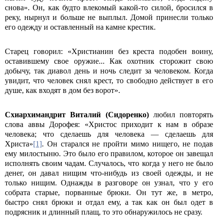
снова». Он, как будто влекомый какой-то силой, бросился в
реку, нырнул и больше не выплыл. Домой принесли только
его одежду и оставленный на камне крестик.
Старец говорил: «Христианин без креста подобен воину,
оставившему свое оружие... Как охотник сторожит свою
добычу, так диавол день и ночь следит за человеком. Когда
увидит, что человек снял крест, то свободно действует в его
душе, как входят в дом без ворот».
Схиархимандрит Виталий (Сидоренко)
любил повторять
слова аввы Дорофея: «Христос приходит к нам в образе
человека; что сделаешь для человека — сделаешь для
Христа»
[1]
. Он старался не пройти мимо нищего, не подав
ему милостыню. Это было его правилом, которое он завещал
исполнять своим чадам. Случалось, что когда у него не было
денег, он давал нищим что-нибудь из своей одежды, и не
только нищим. Однажды в разговоре он узнал, что у его
собрата старые, порванные брюки. Он тут же, в метро,
быстро снял брюки и отдал ему, а так как он был одет в
подрясник и длинный плащ, то это обнаружилось не сразу.