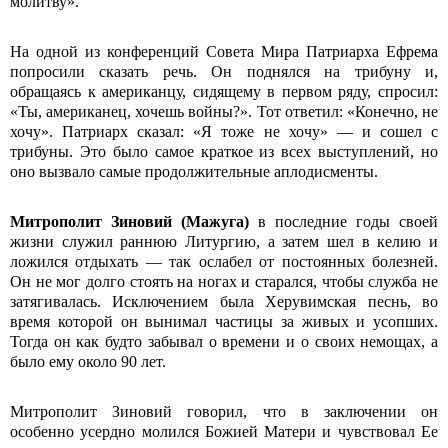
молитву».
На одной из конференций Совета Мира Патриарха Ефрема
попросили сказать речь. Он поднялся на трибуну и,
обращаясь к американцу, сидящему в первом ряду, спросил:
«Ты, американец, хочешь войны?». Тот ответил: «Конечно, не
хочу». Патриарх сказал: «Я тоже не хочу» — и сошел с
трибуны. Это было самое краткое из всех выступлений, но
оно вызвало самые продолжительные аплодисменты.
Митрополит Зиновий (Мажуга)
в последние годы своей
жизни служил раннюю Литургию, а затем шел в келию и
ложился отдыхать — так ослабел от постоянных болезней.
Он не мог долго стоять на ногах и старался, чтобы служба не
затягивалась. Исключением была Херувимская песнь, во
время которой он вынимал частицы за живых и усопших.
Тогда он как будто забывал о времени и о своих немощах, а
было ему около 90 лет.
Митрополит Зиновий говорил, что в заключении он
особенно усердно молился Божией Матери и чувствовал Ее