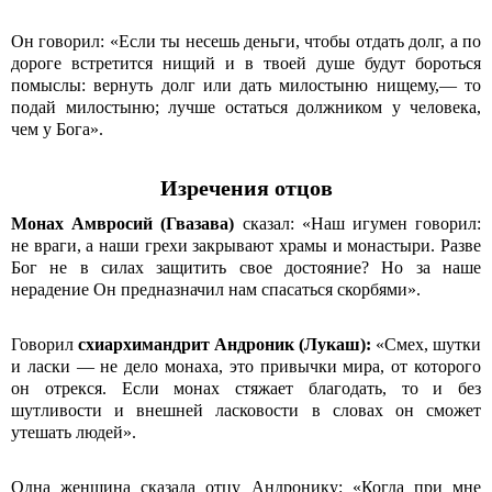
Он говорил: «Если ты несешь деньги, чтобы отдать долг, а по
дороге встретится нищий и в твоей душе будут бороться
помыслы: вернуть долг или дать милостыню нищему,— то
подай милостыню; лучше остаться должником у человека,
чем у Бога».
Изречения отцов
Монах
Амвросий (Гвазава)
сказал: «Наш игумен говорил:
не враги, а наши грехи закрывают храмы и монастыри. Разве
Бог не в силах защитить свое достояние? Но за наше
нерадение Он предназначил нам спасаться скорбями».
Говорил
схиархимандрит
Андроник (Лукаш):
«Смех, шутки
и ласки — не дело монаха, это привычки мира, от которого
он отрекся. Если монах стяжает благодать, то и без
шутливости и внешней ласковости в словах он сможет
утешать людей».
Одна женщина сказала отцу Андронику: «Когда при мне