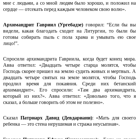
мне с людьми, а со мной людям было хорошо, и положил на
сердце — отсекать перед каждым человеком свою волю».
Архимандрит
Гавриил (Ургебадзе)
говорил: “Если бы вы
видели, какая благодать сходит на Литургии, то были бы
готовы собирать пыль с пола храма и умывать ею свое
лицо!”.
Спросили архимандрита Гавриила, когда будет конец мира.
Авва ответил: «Двадцать четыре старца молятся, чтобы
Господь скорее пришел на землю судить живых и мертвых. А
двадцать четыре святых на земле молятся, чтобы Господь
продлил время для покаяния. Среди них бетанский
архимандрит». Его спросили: «Там два архимандрита,
который из них?». Авва ответил: «Довольно того, что я
сказал, а больше говорить об этом не полезно».
Сказал
Патриарх
Давид
(Девдариани)
: «Мать для своего
ребенка — это стена нерушимая и стража неусыпная».