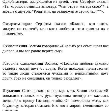
Одной матери, жалующейся на детей, отец Серафим сказал:
«Ты хорошо помнишь заповедь: “Чти отца и матерь свою”*, а
забыла о другой: “Родители, на раздражайте своих чад”**».
Схиархимандрит Серафим сказал: «Блажен, кто скоты
милует, но скажен*, кто скоты любит и этим сравнял их с
человеком».
Схимонахиня Зосима
говорила: «Сколько раз обманывал вас
диавол, а вы все равно верите ему».
Говорила схимонахиня Зосима: «Плотская любовь духовно
отдаляет людей друг от друга. Когда проходит пристрастие,
то такие люди становятся чуждыми и неприятными друг
другу. Грех не соединяет, он только разделяет».
Игумения
Самтаврского монастыря мать
Зоили
сказала: «Я
монахиня с юных лет, рука мужчины никогда не касалась
меня, но я прошу Господа, чтобы Он помиловал меня, как
блудницу, которая помазала Его ноги миром, смешанным со
слезами».