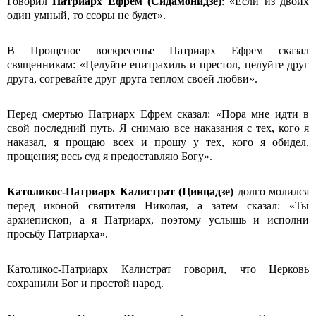
Говорил
Патриарх Ефрем (Сидамонидзе)
: «Если из двоих
один умный, то ссоры не будет».
В Прощеное воскресенье Патриарх Ефрем сказал
священникам: «Целуйте епитрахиль и престол, целуйте друг
друга, согревайте друг друга теплом своей любви».
Перед смертью Патриарх Ефрем сказал: «Пора мне идти в
свой последний путь. Я снимаю все наказания с тех, кого я
наказал, я прощаю всех и прошу у тех, кого я обидел,
прощения; весь суд я предоставляю Богу».
Католикос-Патриарх
Калистрат (Цинцадзе)
долго молился
перед иконой святителя Николая, а затем сказал: «Ты
архиепископ, а я Патриарх, поэтому услышь и исполни
просьбу Патриарха».
Католикос-Патриарх Калистрат
говорил, что Церковь
сохранили Бог и простой народ.