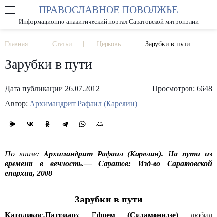
ПРАВОСЛАВНОЕ ПОВОЛЖЬЕ
А
А
РАЗМЕР ШРИФТА
А
Информационно-аналитический портал Саратовской митрополии
ИЗОБРАЖЕНИЯ
Главная
Статьи
Церковь
Зарубки в пути
Зарубки в пути
Дата публикации 26.07.2012
Просмотров: 6648
Автор:
Архимандрит Рафаил (Карелин)
По книге:
Архимандрит Рафаил (Карелин). На пути из
времени в вечность.― Саратов: Изд-во Саратовской
епархии, 2008
Зарубки в пути
Католикос-Патриарх Ефрем (Сидамонидзе)
любил