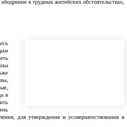
 ободрение в трудных житейских обстоятельствах,
есь
цам
еть
жны
кже
вы,
ые,
а в
ить
ень
ения, для утверждения и усовершенствования в