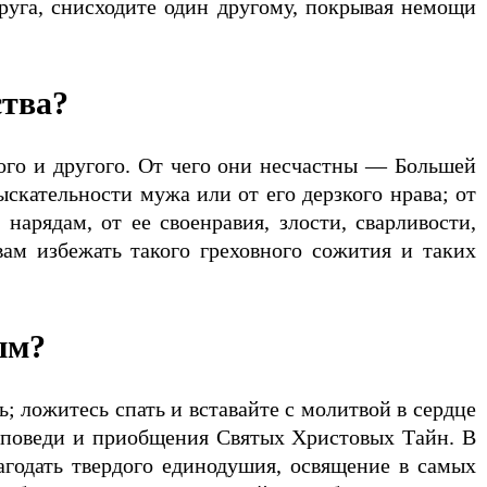
друга, снисходите один другому, покрывая немощи
ства?
того и другого. От чего они несчастны — Большей
ыскательности мужа или от его дерзкого нрава; от
арядам, от ее своенравия, злости, сварливости,
ам избежать такого греховного сожития и таких
ым?
ь; ложитесь спать и вставайте с молитвой в сердце
исповеди и приобщения Святых Христовых Тайн. В
агодать твердого единодушия, освящение в самых