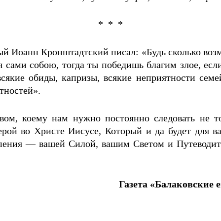
* * *
ый Иоанн Кронштадтский писал: «Будь сколько воз
 сами собою, тогда ты победишь благим злое, если
сякие обиды, капризы, всякие неприятности семе
тностей».
ывом, коему нам нужно постоянно следовать не т
верой во Христе Иисусе, Который и да будет для в
ерпения — вашей Силой, вашим Светом и Путеводит
Газета «Балаковские е