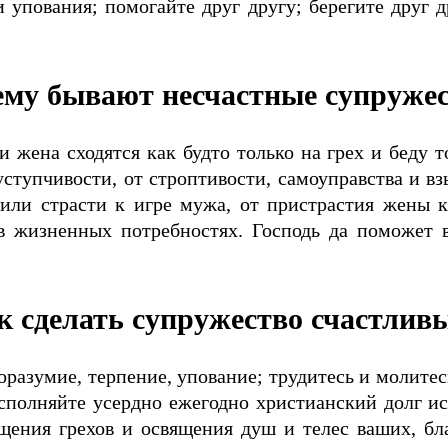
 упования; помогайте друг другу; берегите друг 
му бывают несчастные супруже
 жена сходятся как будто только на грех и беду 
уступчивости, от строптивости, самоуправства и вз
ли страсти к игре мужа, от пристрастия жены к н
 в жизненных потребностях. Господь да поможет в
к сделать супружество счастлив
оразумие, терпение, упование; трудитесь и молитес
 исполняйте усердно ежегодно христианский долг 
ищения грехов и освящения душ и телес ваших, бл