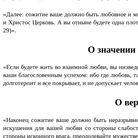
«Далее: сожитие ваше должно быть любовное и ми
и Христос Церковь. А вы отныне будете одна пло
29)».
О значении
«Если будете жить во взаимной любви, вы низведе
ваши благословенным успехом: ибо где любовь, та
долготерпит и все покрывает, и не допускает чело
О вер
«Наконец сожитие ваше должно быть неразрывно 
искушения для вашей любви со стороны слабосте
стороны исконного врага, преодолевайте мужеств