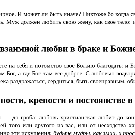
рное. И может ли быть иначе? Никтоже бо когда сво
ть. Муж должен любить свою жену, как свое тело:
 взаимной любви в браке и Божие
те на себя и потомство свое Божию благодать: и Бог
м Бог, а где Бог, там все доброе. С любовью водво
века раздражаться, сердиться, быть свое­нравным, о
ности, крепости и постоянстве в
— до гроба: любовь христианская любит до конца
й того или другого из вас, или от несходства х
енно эти искушения;
будьте мудры, как змии, и прос