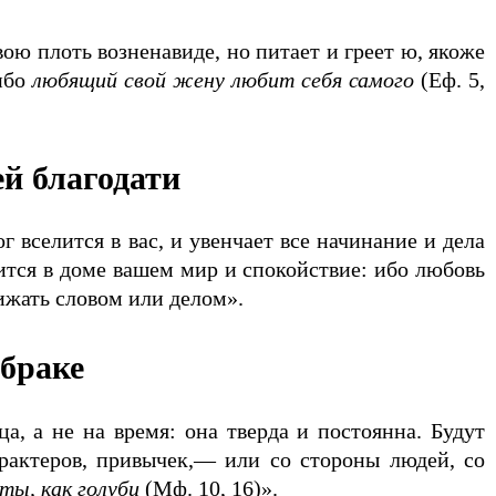
ю плоть возненавиде, но питает и греет ю, якоже
 ибо
любящий свой жену любит себя самого
(Еф. 5,
й благодати
 вселится в вас, и увенчает все начинание и дела
рится в доме вашем мир и спокойствие: ибо любовь
бижать словом или делом».
 браке
, а не на время: она тверда и постоянна. Будут
арактеров, привычек,— или со стороны людей, со
ты, как голуби
(Мф. 10, 16)».