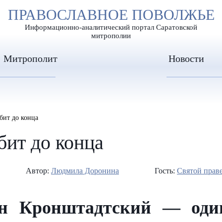
А
ПРАВОСЛАВНОЕ ПОВОЛЖЬЕ
А
ЕР ШРИФТА
ИЗОБРАЖЕН
А
Информационно-аналитический портал Саратовской
митрополии
Митрополит
Новости
бит до конца
ит до конца
Автор:
Людмила Доронина
Гость:
Святой прав
н Кронштадтский — оди