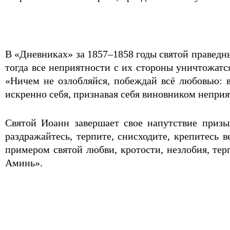
В «Дневниках» за 1857–1858 годы святой праведн
тогда все неприятности с их стороны уничтожатся
«Ничем не озлобляйся, побеждай всё любовью: в
искренно себя, признавая себя винов­ником неприя
Святой Иоанн завершает свое напутствие приз
раздражайтесь, терпите, снисходите, крепитесь 
примером святой любви, кротости, незлобия, т
Аминь».