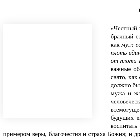
«Честный ж
брачный с
как
муж ес
плоть еди
от плоти 
важные об
свято, как
должно быт
мужа и же
человечес
всемогуще
будущих е
воспитать
примером веры, благочестия и страха Божия; и д