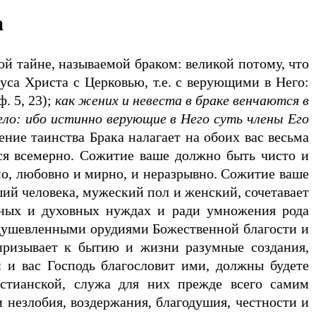
а
й тайне, называемой браком: великой потому, что
са Христа с Церковью, т.е. с верующими в Него:
ф. 5, 23);
как жених и невеста в браке венчаются в
ело: ибо истинно верующие в Него суть члены Его
чение таинства Брака налагает на обоих вас весьма
ся всемерно. Сожитие ваше должно быть чисто и
но, любовно и мирно, и неразрывно. Сожитие ваше
ший человека, мужеский пол и женский, сочетавает
ных и духовных нуждах и ради умножения рода
 одушевленными орудиями Божественной благости и
призывает к бытию и жизни разумные создания,
и и вас Господь благословит ими, должны будете
стианской, служа для них прежде всего самим
 незлобия, воздержания, благодушия, честности и