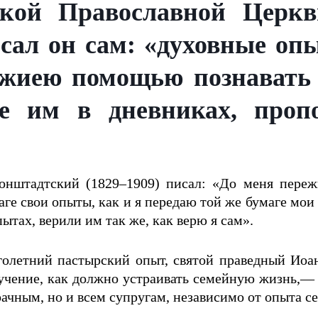
ской Православной Церкв
исал он сам: «духовные о
жиею помощью познавать с
е им в дневниках, пропо
онштадтский (1829–1909) писал: «До меня переж
аге свои опыты, как и я передаю той же бумаге мо
ытах, верили им так же, как верю я сам».
голетний пастырский опыт, святой праведный Иоа
оучение, как должно устраивать семейную жизнь,— 
рачным, но и всем супругам, независимо от опыта с