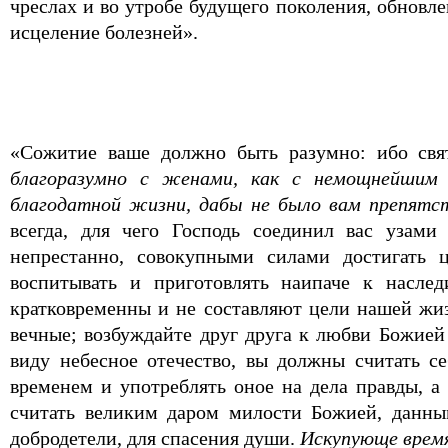
чреслах и во утробе будущего поколения, обновл
исцеление болезней».
«Сожитие ваше должно быть разумно: ибо свя
благоразумно с женами, как с немощнейшим 
благодатной жизни, дабы не было вам препятс
всегда, для чего Господь соединил вас узами
непрестанно, совокупными силами достигать 
воспитывать и приготовлять наипаче к насле
кратковременны и не составляют цели нашей жиз
вечные; возбуждайте друг друга к любви Божией
виду небесное отечество, вы должны считать с
временем и употреблять оное на дела правды, а
считать великим даром милости Божией, данны
добродетели, для спасения души.
Искупующе время,