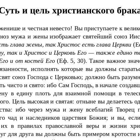
Суть и цель христианского брак
енише и честная невесто! Вы приступаете к велико
оюз мужа и жены изображает святейший союз Иису
ть глава жены, так Христос есть глава Церкви
(Е
ну, так и Христос и Церковь Его — также едино т
Его и от костей Его
(Еф. 5, 30). Такое важное зна
язанности, исполнять которые вы должны старать
 свят союз Господа с Церковью; должно быть разум
ь чисто и свято: ибо Сам Господь, в начале создав
ну в едину плоть для взаимной помощи в телес
кого. Цель высокая и святая: отныне вы делаетесь
ства: ибо через мужа и жену всеблагий Творец 
го чад и наследников царствия Божия; и вы, есл
 их в правилах православной веры и жизни хри
руг для друга вы должны быть примером кротости и