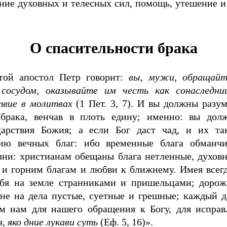
ение духовных и телесных сил, помощь, утешение и
О спасительности брака
той апостол Петр говорит:
вы, мужи, обращайт
сосудом, оказывайте им честь как сонаследни
твие в молитвах
(1 Пет. 3, 7). И вы должны разум
 брака, венчав в плоть едину; именно: вы дол
царствия Божия; а если Бог даст чад, и их та
дию вечных благ: ибо временные блага обманчи
ни: христианам обещаны блага нетленные, духовн
 и горним благам и любви к ближнему. Имея всегд
ебя на земле странниками и пришельцами; дорож
 не на дела пустые, суетные и грешные; каждый д
м нам для нашего обращения к Богу, для исправл
 яко дние лукави суть
(Еф. 5, 16)».