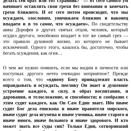
делать сей брат или тот странник?" — от сего самого ум
начинает оставлять свои грехи без внимания и замечать
грехи ближнего. И от сего потом происходит, что мы
осуждаем, злословим, уничижаем ближних и наконец
впадаем и в то самое, что осуждаем».
По свидетельству
аввы Дорофея и других святых отцов, человек, который
осудил другого, неизбежно впадает в тот же самый грех —
это правило духовной жизни, из которого не бывает
исключений. Одного этого, казалось бы, достаточно, чтобы
бегать осуждения, как огня…
О чем же нужно помнить, если мы видим в личности или
поступках другого нечто очевидно неприятное? Прежде
всего о том, что
«одному Богу принадлежит власть
оправдывать и осуждать, поелику Он знает и душевное
устроение каждого, и силу, и образ воспитания, и
дарования, и телосложение, и способности; и сообразно с
этим судит каждого, как Он Сам Един знает. Ибо иначе
судит Бог дела епископа и иначе правителя мирского,
иначе судит дела игумена и иначе ученика, иначе старого и
иначе юного, иначе больного и иначе здорового. И кто
может знать все суды сии? Только Един, сотворивший