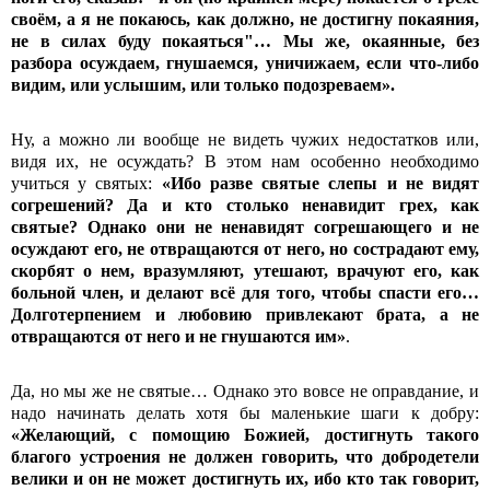
своём, а я не покаюсь, как должно, не достигну покаяния,
не в силах буду покаяться"… Мы же, окаянные, без
разбора осуждаем, гнушаемся, уничижаем, если что-либо
видим, или услышим, или только подозреваем».
Ну, а можно ли вообще не видеть чужих недостатков или,
видя их, не осуждать? В этом нам особенно необходимо
учиться у святых:
«Ибо разве святые слепы и не видят
согрешений? Да и кто столько ненавидит грех, как
святые? Однако они не ненавидят согрешающего и не
осуждают его, не отвращаются от него, но сострадают ему,
скорбят о нем, вразумляют, утешают, врачуют его, как
больной член, и делают всё для того, чтобы спасти его…
Долготерпением и любовию привлекают брата, а не
отвращаются от него и не гнушаются им»
.
Да, но мы же не святые… Однако это вовсе не оправдание, и
надо начинать делать хотя бы маленькие шаги к добру:
«Желающий, с помощию Божией, достигнуть такого
благого устроения не должен говорить, что добродетели
велики и он не может достигнуть их, ибо кто так говорит,