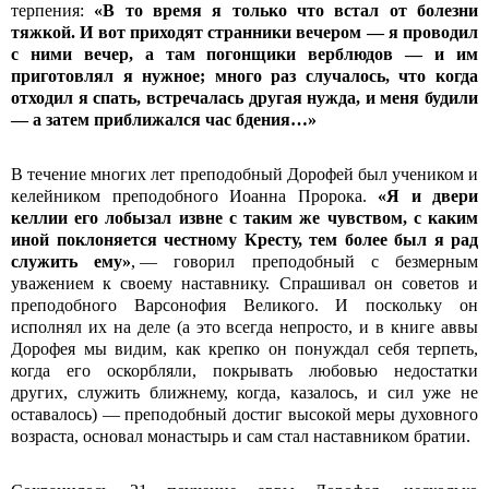
терпения:
«В то время я только что встал от болезни
тяжкой. И вот приходят странники вечером — я проводил
с ними вечер, а там погонщики верблюдов — и им
приготовлял я нужное; много раз случалось, что когда
отходил я спать, встречалась другая нужда, и меня будили
— а затем приближался час бдения…»
В течение многих лет преподобный Дорофей был учеником и
келейником преподобного Иоанна Пророка.
«Я и двери
келлии его лобызал извне с таким же чувством, с каким
иной поклоняется честному Кресту, тем более был я рад
служить ему»
, — говорил преподобный с безмерным
уважением к своему наставнику. Спрашивал он советов и
преподобного Варсонофия Великого. И поскольку он
исполнял их на деле (а это всегда непросто, и в книге аввы
Дорофея мы видим, как крепко он понуждал себя терпеть,
когда его оскорбляли, покрывать любовью недостатки
других, служить ближнему, когда, казалось, и сил уже не
оставалось) — преподобный достиг высокой меры духовного
возраста, основал монастырь и сам стал наставником братии.