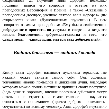
Сохранилось 21 поучение аввы Дорофея, несколько
посланий, записи его вопросов и ответов на них
преподобных Варсонофия и Иоанна, а также «Сказание о
преподобном Досифее, ученике святого аввы Дорофея» (им
открывается книга «Душеполезных поучений»). В нем
говорится о самом преподобном:
«Ему были свойственны
добродушие и простота, он уступал в споре — а ведь это
начала благоговения, доброжелательства и того, что
слаще меда,
— единодушия, матери всех добродетелей».
Видишь ближнего — видишь Господа
Книгу аввы Дорофея называют духовным зеркалом, где
каждый может увидеть самого себя. Она содержит
тончайший анализ помыслов и движений души, благодаря
которому можно понять истинные причины своих поступков
(ведь даже за хорошим, внешне полезным действием могут
стоять наши страсти), и самое главное — научиться
относиться с пониманием (причем добрым пониманием,
сочувствием) ко всякому человеку. Авва Дорофей неустанно