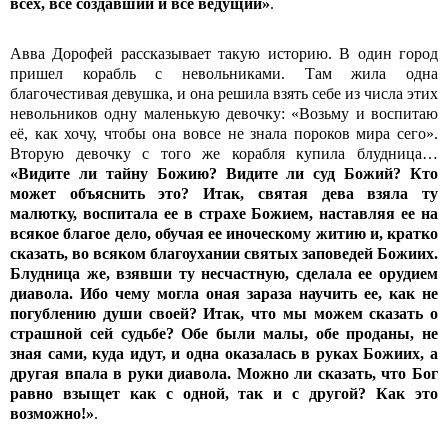
всех, всё создавший и всё ведущий»
.
Авва Дорофей рассказывает такую историю. В один город
пришел корабль с невольниками. Там жила одна
благочестивая девушка, и она решила взять себе из числа этих
невольников одну маленькую девочку: «Возьму и воспитаю
её, как хочу, чтобы она вовсе не знала пороков мира сего».
Вторую девочку с того же корабля купила блудница…
«Видите ли тайну Божию? Видите ли суд Божий? Кто
может объяснить это? Итак, святая дева взяла ту
малютку, воспитала ее в страхе Божием, наставляя ее на
всякое благое дело, обучая ее иноческому житию и, кратко
сказать, во всяком благоухании святых заповедей Божиих.
Блудница же, взявши ту несчастную, сделала ее орудием
диавола. Ибо чему могла оная зараза научить ее, как не
погублению души своей? Итак, что мы можем сказать о
страшной сей судьбе? Обе были малы, обе проданы, не
зная сами, куда идут, и одна оказалась в руках Божиих, а
другая впала в руки диавола. Можно ли сказать, что Бог
равно взыщет как с одной, так и с другой? Как это
возможно!»
.