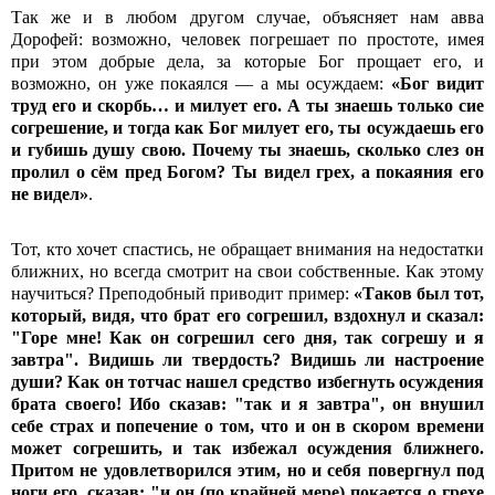
Так же и в любом другом случае, объясняет нам авва
Дорофей: возможно, человек погрешает по простоте, имея
при этом добрые дела, за которые Бог прощает его, и
возможно, он уже покаялся — а мы осуждаем:
«Бог видит
труд его и скорбь… и милует его. А ты знаешь только сие
согрешение, и тогда как Бог милует его, ты осуждаешь его
и губишь душу свою. Почему ты знаешь, сколько слез он
пролил о сём пред Богом? Ты видел грех, а покаяния его
не видел»
.
Тот, кто хочет спастись, не обращает внимания на недостатки
ближних, но всегда смотрит на свои собственные. Как этому
научиться? Преподобный приводит пример:
«Таков был тот,
который, видя, что брат его согрешил, вздохнул и сказал:
"Горе мне! Как он согрешил сего дня, так согрешу и я
завтра". Видишь ли твердость? Видишь ли настроение
души? Как он тотчас нашел средство избегнуть осуждения
брата своего! Ибо сказав: "так и я завтра", он внушил
себе страх и попечение о том, что и он в скором времени
может согрешить, и так избежал осуждения ближнего.
Притом не удовлетворился этим, но и себя повергнул под
ноги его, сказав: "и он (по крайней мере) покается о грехе