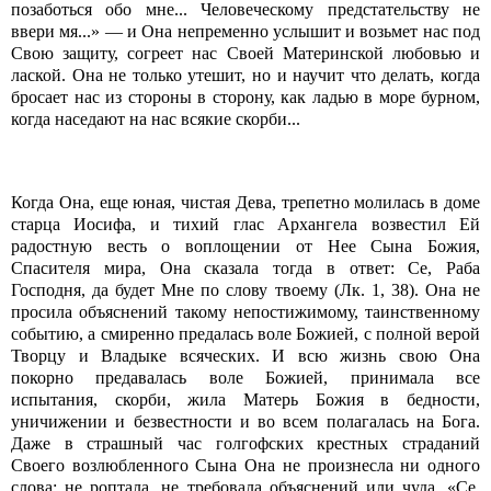
позаботься обо мне... Человеческому предстательству не
ввери мя...» — и Она непременно услышит и возьмет нас под
Свою защиту, согреет нас Своей Материнской любовью и
лаской. Она не только утешит, но и научит что делать, когда
бросает нас из стороны в сторону, как ладью в море бурном,
когда наседают на нас всякие скорби...
Когда Она, еще юная, чистая Дева, трепетно молилась в доме
старца Иосифа, и тихий глас Архангела возвестил Ей
радостную весть о воплощении от Нее Сына Божия,
Спасителя мира, Она сказала тогда в ответ: Се, Раба
Господня, да будет Мне по слову твоему (Лк. 1, 38). Она не
просила объяснений такому непостижимому, таинственному
событию, а смиренно предалась воле Божией, с полной верой
Творцу и Владыке всяческих. И всю жизнь свою Она
покорно предавалась воле Божией, принимала все
испытания, скорби, жила Матерь Божия в бедности,
уничижении и безвестности и во всем полагалась на Бога.
Даже в страшный час голгофских крестных страданий
Своего возлюбленного Сына Она не произнесла ни одного
слова: не роптала, не требовала объяснений или чуда. «Се,