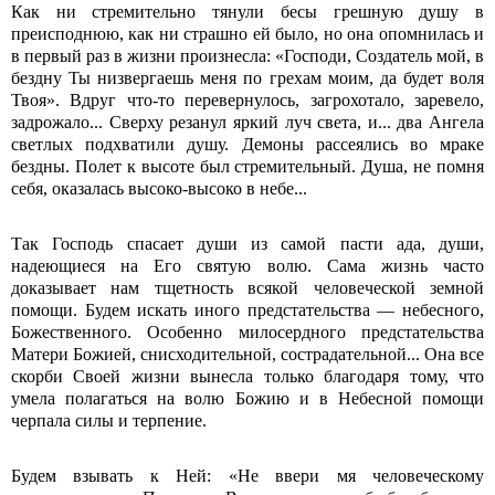
Как ни стремительно тянули бесы грешную душу в
преисподнюю, как ни страшно ей было, но она опомнилась и
в первый раз в жизни произнесла: «Господи, Создатель мой, в
бездну Ты низвергаешь меня по грехам моим, да будет воля
Твоя». Вдруг что-то перевернулось, загрохотало, заревело,
задрожало... Сверху резанул яркий луч света, и... два Ангела
светлых подхватили душу. Демоны рассеялись во мраке
бездны. Полет к высоте был стремительный. Душа, не помня
себя, оказалась высоко-высоко в небе...
Так Господь спасает души из самой пасти ада, души,
надеющиеся на Его святую волю. Сама жизнь часто
доказывает нам тщетность всякой человеческой земной
помощи. Будем искать иного предстательства — небесного,
Божественного. Особенно милосердного предстательства
Матери Божией, снисходительной, сострадательной... Она все
скорби Своей жизни вынесла только благодаря тому, что
умела полагаться на волю Божию и в Небесной помощи
черпала силы и терпение.
Будем взывать к Ней: «Не ввери мя человеческому