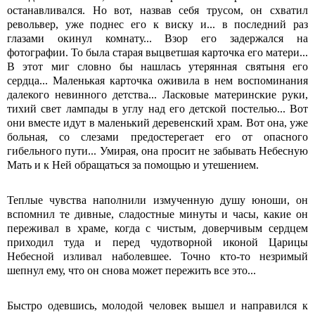
останавливался. Но вот, назвав себя трусом, он схватил
револьвер, уже поднес его к виску и... в последний раз
глазами окинул комнату... Взор его задержался на
фотографии. То была старая выцветшая карточка его матери...
В этот миг словно бы нашлась утерянная святыня его
сердца... Маленькая карточка оживила в нем воспоминания
далекого невинного детства... Ласковые материнские руки,
тихий свет лампады в углу над его детской постелью... Вот
они вместе идут в маленький деревенский храм. Вот она, уже
больная, со слезами предостерегает его от опасного
гибельного пути... Умирая, она просит не забывать Небесную
Мать и к Ней обращаться за помощью и утешением.
Теплые чувства наполнили измученную душу юноши, он
вспомнил те дивные, сладостные минуты и часы, какие он
переживал в храме, когда с чистым, доверчивым сердцем
приходил туда и перед чудотворной иконой Царицы
Небесной изливал наболевшее. Точно кто-то незримый
шепнул ему, что он снова может пережить все это...
Быстро одевшись, молодой человек вышел и направился к