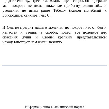
предстательству, Пресвятая Владычице... скорбь бо обдержит
мя... покрова не имам, ниже где прибегну, окаянный... и
утешения не имам разве Тебе...» (Канон молебный к
Богородице, стихира, глас 6).
И Она не презрит нашего моления, но покроет нас от бед и
напастей и утешит в скорби, подаст все полезное для
спасения души и Своим крепким предстательством
исходатайствует нам жизнь вечную.
Информационно-аналитический портал