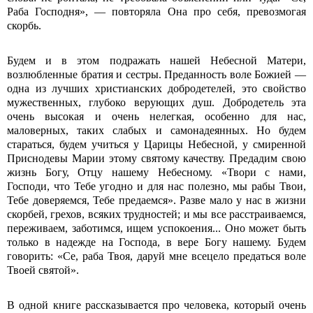
Раба Господня», — повторяла Она про себя, превозмогая
скорбь.
Будем и в этом подражать нашей Небесной Матери,
возлюбленные братия и сестры. Преданность воле Божией —
одна из лучших христианских добродетелей, это свойство
мужественных, глубоко верующих душ. Добродетель эта
очень высокая и очень нелегкая, особенно для нас,
маловерных, таких слабых и самонадеянных. Но будем
стараться, будем учиться у Царицы Небесной, у смиренной
Приснодевы Марии этому святому качеству. Предадим свою
жизнь Богу, Отцу нашему Небесному. «Твори с нами,
Господи, что Тебе угодно и для нас полезно, мы рабы Твои,
Тебе доверяемся, Тебе предаемся». Разве мало у нас в жизни
скорбей, грехов, всяких трудностей; и мы все расстраиваемся,
переживаем, заботимся, ищем успокоения... Оно может быть
только в надежде на Господа, в вере Богу нашему. Будем
говорить: «Се, раба Твоя, даруй мне всецело предаться воле
Твоей святой».
В одной книге рассказывается про человека, который очень