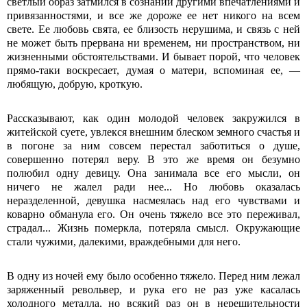
светлый образ затмился в сознании другими впечатлениями и
привязанностями, и все же дороже ее нет никого на всем
свете. Ее любовь свята, ее близость нерушима, и связь с ней
не может быть прервана ни временем, ни пространством, ни
жизненными обстоятельствами. И бывает порой, что человек
прямо-таки воскресает, думая о матери, вспоминая ее, —
любящую, добрую, кроткую.
Рассказывают, как один молодой человек закружился в
житейской суете, увлекся внешним блеском земного счастья и
в погоне за ним совсем перестал заботиться о душе,
совершенно потерял веру. В это же время он безумно
полюбил одну девицу. Она занимала все его мысли, он
ничего не жалел ради нее... Но любовь оказалась
неразделенной, девушка насмеялась над его чувствами и
коварно обманула его. Он очень тяжело все это переживал,
страдал... Жизнь померкла, потеряла смысл. Окружающие
стали чужими, далекими, враждебными для него.
В одну из ночей ему было особенно тяжело. Перед ним лежал
заряженный револьвер, и рука его не раз уже касалась
холодного металла, но всякий раз он в нерешительности