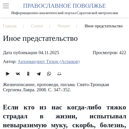
ПРАВОСЛАВНОЕ ПОВОЛЖЬЕ
А
А
РАЗМЕР ШРИФТА
А
Информационно-аналитический портал Саратовской митрополии
ИЗОБРАЖЕНИЯ
Главная
Статьи
Чтение
Иное предстательство
Иное предстательство
Дата публикации 04.11.2025
Просмотров: 422
Автор:
Архимандрит Тихон (Агриков)
Жизнеописание, проповеди, письма. Свято-Троицкая
Сергиева Лавра. 2008. С. 347–352.
Если кто из нас когда-либо тяжко
страдал в жизни, испытывал
невыразимую муку, скорбь, болезнь,