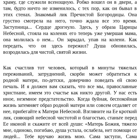
храму, где служили всенощную. Робко вошел он в двери, а
там, будто ничто не изменилось, с тех пор, как он бывал в
этих стенах. Знакомый лик Пречистой Богородицы. Она
грустно смотрела на него, точно ждала все это время.
Заступница... Сердце дрогнуло. Здесь, у образа Царицы
Небесной, стояла на коленях его теперь уже умершая мама,
она молилась о нем... Он зарыдал, упав на колени. Как
передать, что он здесь пережил? Душа обновилась,
возродилась для чистой, святой жизни.
Как счастлив тот человек, который в минуты тяжелых
переживаний, затруднений, скорби может обратиться к
родной матери, по-детски, доверчиво поведать ей свою
печаль. И я должен вам сказать, что все мы, православные
христиане, имеем это счастье как никто другой. У нас есть
иное, неземное предстательство. Когда буйная, беспокойная
жизнь затемняет образ родной матери или совсем отдаляет от
нее, прибегайте к Матери Небесной. Взгляните на Ее кроткий
лик, сияющий небесной чистотой и благостью, станьте перед
Ее иконой и скажите от всей души: «Матерь Божия, тяжело
мне, одиноко, погибаю, душа устала, ослабела, нет помощи от
людей... Тебе вручаю жизнь мою. Сама заступи, Сама