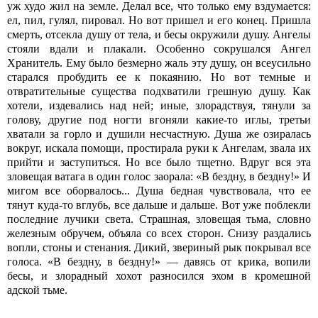
уж худо жил на земле. Делал все, что только ему вздумается:
ел, пил, гулял, пировал. Но вот пришел и его конец. Пришла
смерть, отсекла душу от тела, и бесы окружили душу. Ангелы
стояли вдали и плакали. Особенно сокрушался Ангел
Хранитель. Ему было безмерно жаль эту душу, он всеусильно
старался пробудить ее к покаянию. Но вот темные и
отвратительные существа подхватили грешную душу. Как
хотели, издевались над ней; иные, злорадствуя, тянули за
голову, другие под ногти вгоняли какие-то иглы, третьи
хватали за горло и душили несчастную. Душа же озиралась
вокруг, искала помощи, простирала руки к Ангелам, звала их
прийти и заступиться. Но все было тщетно. Вдруг вся эта
зловещая ватага в один голос заорала: «В бездну, в бездну!» И
мигом все оборвалось... Душа бедная чувствовала, что ее
тянут куда-то вглубь, все дальше и дальше. Вот уже поблекли
последние лучики света. Страшная, зловещая тьма, словно
железным обручем, объяла со всех сторон. Снизу раздались
вопли, стоны и стенания. Дикий, звериный рык покрывал все
голоса. «В бездну, в бездну!» — давясь от крика, вопили
бесы, и злорадный хохот разносился эхом в кромешной
адской тьме.