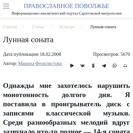
ПРАВОСЛАВНОЕ ПОВОЛЖЬЕ
А
А
РАЗМЕР ШРИФТА
А
Информационно-аналитический портал Саратовской митрополии
ИЗОБРАЖЕНИЯ
Главная
Статьи
Культура
Лунная соната
Лунная соната
Дата публикации 18.02.2008
Просмотров: 5670
Автор:
Марина Феоктистова
Однажды мне захотелось нарушить
монотонность долгого дня. Я
поставила в проигрыватель диск с
записями классической музыки.
Среди разнообразных мелодий вдруг
зазвучало что-то родное — 14-я соната