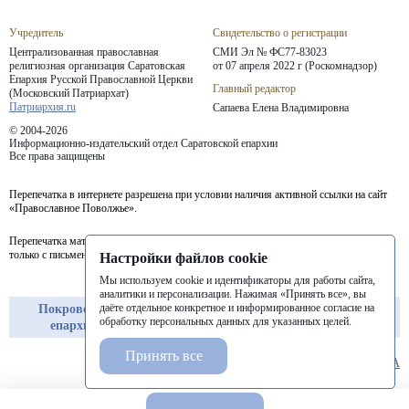
Учредитель
Свидетельство о регистрации
Централизованная православная
СМИ Эл № ФС77-83023
религиозная организация Саратовская
от 07 апреля 2022 г (Роскомнадзор)
Епархия
Русской Православной Церкви
Главный редактор
(Московский Патриархат)
Патриархия.ru
Сапаева Елена Владимировна
© 2004-2026
Информационно-издательский отдел Саратовской епархии
Все права защищены
Перепечатка в интернете разрешена при условии наличия активной ссылки на сайт
«Православное Поволжье».
Перепечатка материалов портала в печатных изданиях (книгах, прессе) возможна
только с письменного разрешения редакции.
Настройки файлов cookie
Мы используем cookie и идентификаторы для работы сайта,
аналитики и персонализации. Нажимая «Принять все», вы
даёте отдельное конкретное и информированное согласие на
Покровская
Балашовская
Балаковская
обработку персональных данных для указанных целей.
епархия
епархия
епархия
Принять все