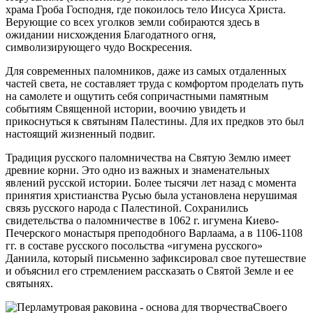
храма Гроба Господня, где покоилось тело Иисуса Христа.
Верующие со всех уголков земли собираются здесь в
ожидании нисхождения Благодатного огня,
символизирующего чудо Воскресения.
Для современных паломников, даже из самых отдаленных
частей света, не составляет труда с комфортом проделать путь
на самолете и ощутить себя сопричастными памятным
событиям Священной истории, воочию увидеть и
прикоснуться к святыням Палестины. Для их предков это был
настоящий жизненный подвиг.
Традиция русского паломничества на Святую Землю имеет
древние корни. Это одно из важных и знаменательных
явлений русской истории. Более тысячи лет назад с момента
принятия христианства Русью была установлена нерушимая
связь русского народа с Палестиной. Сохранились
свидетельства о паломничестве в 1062 г. игумена Киево-
Печерского монастыря преподобного Варлаама, а в 1106-1108
гг. в составе русского посольства «игумена русского»
Даниила, который письменно зафиксировал свое путешествие
и объяснил его стремлением рассказать о Святой Земле и ее
святынях.
Своего