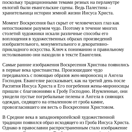
поскольку традиционными темами резных на перламутре
евлогий были евангельские сцены. Ведь Палестина –
хранительница истории земной жизни Иисуса Христа.
Момент Воскресения был скрыт от человеческих глаз как
непостижимое разумом чудо. Поэтому в течение многих
столетий художники искали различные способы его
воплощения в художественных образах произведений
изобразительного, монументального и декоративно-
прикладного искусства. Ключ к пониманию и правильному
истолкованию они находили в тексте Евангелия.
Самые ранние изображения Воскресения Христова появились
в первые века христианства. Произошедшее чудо
передавалось с помощью образов жен-мироносиц и Ангела
Господня. Евангелие рассказывает, как на третий день после
Распятия Иисуса Христа и Его погребения жены-мироносицы
пришли с благовониями к Гробу Господню. Изумленные, они
увидели пустые погребальные пелены и Ангела в сияющих
одеждах, сидящего на отваленном от гроба камне,
провозгласившего им весть о Воскресении Христовом.
В Средние века в западноевропейской художественной
традиции появился образ исходящего из Гроба Иисуса Христа.
Однако в православии распространенным стало изображение