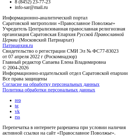
8 (8452) 23-77-23
info-sar@mail.ru
Информационно-аналитический портал
Саратовской митрополии «Православное Поволжье»
Учредитель
Централизованная православная религиозная
организация Саратовская Епархия
Русской Православной
Церкви
(Московский Патриархат)
Патриархия.ru
Свидетельство о регистрации
СМИ Эл № ФС77-83023
от 07 апреля 2022 г (Роскомнадзор)
Главный редактор
Сапаева Елена Владимировна
© 2004-2026
Информационно-издательский отдел Саратовской епархии
Все права защищены
Согласие на обработку персональных данных
Политика обработки персональных данных
rep
tg
vk
rss
Перепечатка в интернете разрешена при условии наличия
активной ссылки на сайт «Православное Поволжье».