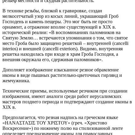
рельеф местности и скудная растительность.
В технике резьбы, близкой к гравировке, создан
мелкосетчатый узор из косых линий, украшающий Гроб
Господень и камень пещеры. Это мог быть не просто
орнамент, а отражение вполне существующей в XIX в.
исторической реалии: «В воспоминаниях паломников на
Святую Землю… встречаются упоминания о том, что святое
место Гроба было защищено решеткой – внутренней (cancelli
interios) и внешней (cancelli exteriors). Видимо, внутренняя
решетка находилась при входе в храм Гроба Господня, а
внешняя окружала его, сдерживая паломников».
Дополняет изображение изысканное резное обрамление
иконы в виде пышных растительно-цветочных гирлянд и
жемчужника.
Технические приемы, используемые резчиком при создании
изображения, имеют аналоги среди работ иерусалимских
мастеров позднего периода и подтверждают создание иконы в
XIX в.
Предполагается, что резная надпись на греческом языке
«ΗΑΝΑΣΤΑΣΙΣ ΤΟΥ ΧΡΙΣΤΟΥ» (греч. «Христово
Воскресение») по нижнему полю на стилизованной ленте
определяет предназначение иконы для православных