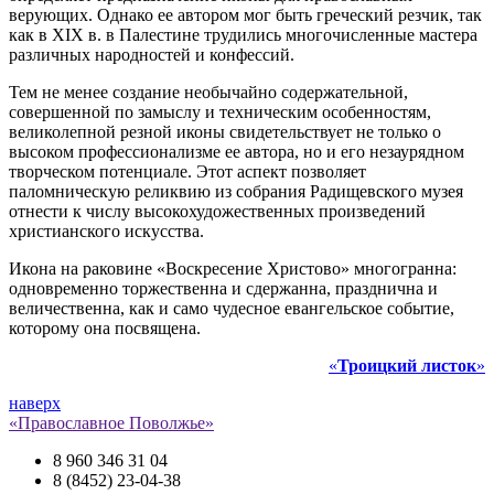
верующих. Однако ее автором мог быть греческий резчик, так
как в XIX в. в Палестине трудились многочисленные мастера
различных народностей и конфессий.
Тем не менее создание необычайно содержательной,
совершенной по замыслу и техническим особенностям,
великолепной резной иконы свидетельствует не только о
высоком профессионализме ее автора, но и его незаурядном
творческом потенциале. Этот аспект позволяет
паломническую реликвию из собрания Радищевского музея
отнести к числу высокохудожественных произведений
христианского искусства.
Икона на раковине «Воскресение Христово» многогранна:
одновременно торжественна и сдержанна, празднична и
величественна, как и само чудесное евангельское событие,
которому она посвящена.
«
Троицкий
листок
»
наверх
«Православное Поволжье»
8 960 346 31 04
8 (8452) 23-04-38