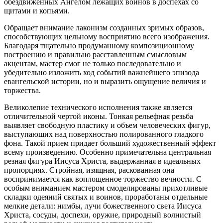
обездвиженных Ангелом лежащих воинов в доспехах со
щитами и копьями.
Обращает внимание лаконизм созданных зримых образов,
способствующих цельному восприятию всего изображения.
Благодаря тщательно продуманному композиционному
построению и правильно расставленным смысловым
акцентам, мастер смог не только последовательно и
убедительно изложить ход событий важнейшего эпизода
евангельской истории, но и выразить ощущение величия и
торжества.
Великолепие технического исполнения также является
отличительной чертой иконы. Тонкая рельефная резьба
выявляет свободную пластику и объем человеческих фигур,
выступающих над поверхностью полированного гладкого
фона. Такой прием придает больший художественный эффект
всему произведению. Особенно примечательна центральная
резная фигура Иисуса Христа, выдержанная в идеальных
пропорциях. Стройная, изящная, раскованная она
воспринимается как воплощенное торжество вечности. С
особым вниманием мастером смоделированы прихотливые
складки одеяний святых и воинов, проработаны отдельные
мелкие детали: нимбы, лучи божественного света Иисуса
Христа, сосуды, доспехи, оружие, природный волнистый