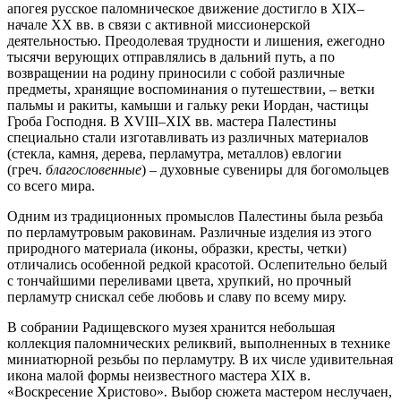
апогея русское паломническое движение достигло в XIX–
начале XX вв. в связи с активной миссионерской
деятельностью. Преодолевая трудности и лишения, ежегодно
тысячи верующих отправлялись в дальний путь, а по
возвращении на родину приносили с собой различные
предметы, хранящие воспоминания о путешествии, – ветки
пальмы и ракиты, камыши и гальку реки Иордан, частицы
Гроба Господня. В XVIII–XIX вв. мастера Палестины
специально стали изготавливать из различных материалов
(стекла, камня, дерева, перламутра, металлов) евлогии
(греч.
благословенные
) – духовные сувениры для богомольцев
со всего мира.
Одним из традиционных промыслов Палестины была резьба
по перламутровым раковинам. Различные изделия из этого
природного материала (иконы, образки, кресты, четки)
отличались особенной редкой красотой. Ослепительно белый
с тончайшими переливами цвета, хрупкий, но прочный
перламутр снискал себе любовь и славу по всему миру.
В собрании Радищевского музея хранится небольшая
коллекция паломнических реликвий, выполненных в технике
миниатюрной резьбы по перламутру. В их числе удивительная
икона малой формы неизвестного мастера XIX в.
«Воскресение Христово». Выбор сюжета мастером неслучаен,