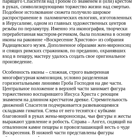
парящего Спасителя над Гробом со знаменем и (или) крестом
в руках, символизирующими торжество жизни над смертью.
Подобное истолкование сюжета получило широкое
распространение в паломнических евлогиях, изготовленных
в Иерусалиме, одном из главных художественных центров
резьбы по перламутру. Именно эта иконография, творчески
переработанная мастером-резчиком, была положена в основу
иконы на раковине «Воскресение Христово» из собрания
Радищевского музея. Дополненное образами жен-мироносиц
и спящих римских стражников, по преданию, охранявших
вход в пещеру, мастеру удалось создать свое оригинальное
произведение.
Особенность иконы – сложная, строго выверенная
многофигурная композиция, условно разделенная
горизонтальными линиями Гроба Господня на две части.
Центральное положение в верхней части занимает фигура
торжественно воспарившего Иисуса Христа с реющим
знаменем на длинном крестчатом древке. Стремительность
движений Спасителя подчеркивается развевающимися
складками гиматия. Слева от него теснятся с кубками
благовоний в руках жены-мироносицы, чьи фигуры и жесты
выражают удивление и робость. Справа – Ангел, сидящий на
отваленном камне пещеры и провозглашающий весть о чуде
Воскресения. В нижней части представлены фигуры