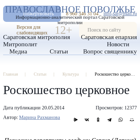
А
ПРАВОСЛАВНОЕ ПОВОЛЖЬЕ
А
РАЗМЕР ШРИФТА
А
Пожертвовать
8 960 346 31 04
info-sar@mail.ru
Информационно-аналитический портал Саратовской
ИЗОБРАЖЕНИЯ
митрополии
12+
Версия для
слабовидящих
Саратовская митрополия
Саратовская епархия
Митрополит
Новости
Медиа
Статьи
Вопрос священнику
Главная
Статьи
Культура
Роскошество церковное
Роскошество церковное
Дата публикации 20.05.2014
Просмотров: 12377
Автор:
Марина Рахманова