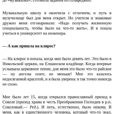
до «музыкалки», готовила задания по сольфеджио.
Музыкальную школу я окончила с отличием, и путь в
музучилище был для меня открыт. Но учителя и знакомые
дружно меня отговаривали: «Надо получать жизненную
специальность, чтобы было на что-то жить». И я пошла
учиться в университет на инженера.
— А как пришла на клирос?
— На клирос я попала, когда мне было девять лет. Это было в
Никольской церкви, на Елшанском кладбище. Когда впервые
услышала церковное пение, для меня это было что-то райское
— ну ангелы поют, не меньше! Мне это казалось
недосягаемой красотой, и я была уверена: я так точно никогда
не спою.
Мне было лет 15, когда открылся православный приход в
Соколе (приход храма в честь Преображения Господня в р.п.
Соколовый.—
Ред.
). И петь, естественно, было некому. В
меня, как в единственного человека, который что-то знал,