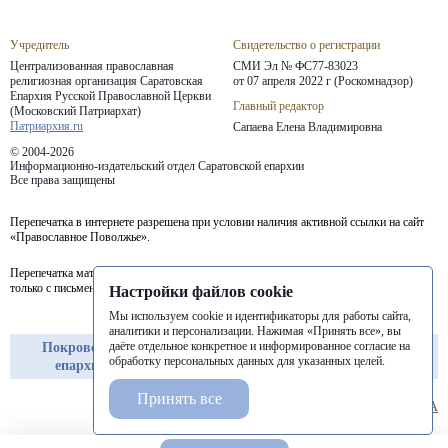
Учредитель
Свидетельство о регистрации
Централизованная православная
СМИ Эл № ФС77-83023
религиозная организация Саратовская
от 07 апреля 2022 г (Роскомнадзор)
Епархия
Русской Православной Церкви
Главный редактор
(Московский Патриархат)
Патриархия.ru
Сапаева Елена Владимировна
© 2004-2026
Информационно-издательский отдел Саратовской епархии
Все права защищены
Перепечатка в интернете разрешена при условии наличия активной ссылки на сайт
«Православное Поволжье».
Перепечатка материалов портала в печатных изданиях (книгах, прессе) возможна
только с письменного разрешения редакции.
Настройки файлов cookie
Мы используем cookie и идентификаторы для работы сайта,
аналитики и персонализации. Нажимая «Принять все», вы
даёте отдельное конкретное и информированное согласие на
Покровская
Балашовская
Балаковская
обработку персональных данных для указанных целей.
епархия
епархия
епархия
Принять все