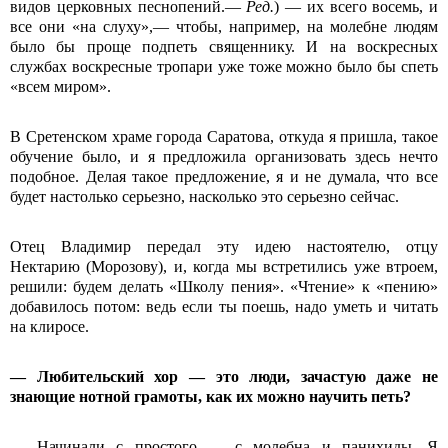
видов церковных песнопений.—
Ред.
) — их всего восемь, и
все они «на слуху»,— чтобы, например, на молебне людям
было бы проще подпеть священнику. И на воскресных
службах воскресные тропари уже тоже можно было бы спеть
«всем миром».
В Сретенском храме города Саратова, откуда я пришла, такое
обучение было, и я предложила организовать здесь нечто
подобное. Делая такое предложение, я и не думала, что все
будет настолько серьезно, насколько это серьезно сейчас.
Отец Владимир передал эту идею настоятелю, отцу
Нектарию (Морозову), и, когда мы встретились уже втроем,
решили: будем делать «Школу пения». «Чтение» к «пению»
добавилось потом: ведь если ты поешь, надо уметь и читать
на клиросе.
— Любительский хор — это люди, зачастую даже не
знающие нотной грамоты, как их можно научить петь?
— Начинали с простого — с молебна и панихиды. Я