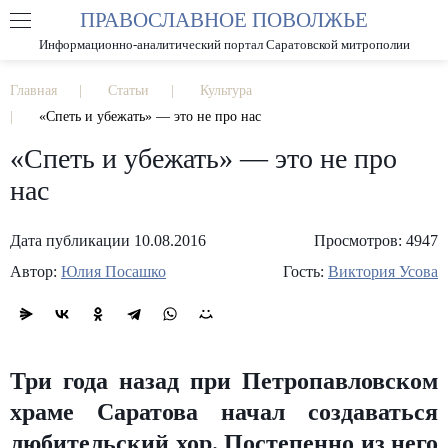
ПРАВОСЛАВНОЕ ПОВОЛЖЬЕ
А
А
РАЗМЕР ШРИФТА
А
Информационно-аналитический портал Саратовской митрополии
ИЗОБРАЖЕНИЯ
Главная
Статьи
Культура
«Спеть и убежать» — это не про нас
«Спеть и убежать» — это не про
нас
Дата публикации 10.08.2016
Просмотров: 4947
Автор:
Юлия Посашко
Гость:
Виктория Усова
Три года назад при Петропавловском
храме Саратова начал создаваться
любительский хор. Постепенно из него