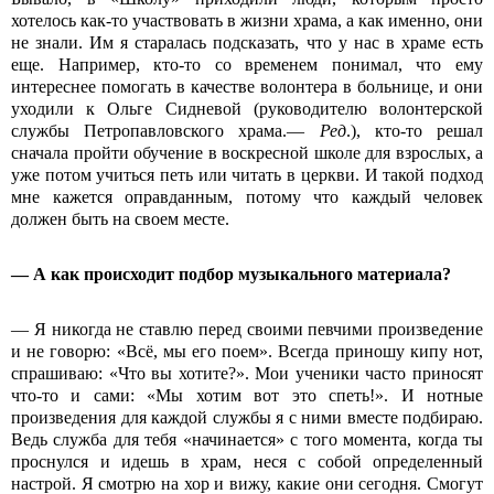
хотелось как-то участвовать в жизни храма, а как именно, они
не знали. Им я старалась подсказать, что у нас в храме есть
еще. Например, кто-то со временем понимал, что ему
интереснее помогать в качестве волонтера в больнице, и они
уходили к Ольге Сидневой (руководителю волонтерской
службы Петропавловского храма.—
Ред
.), кто-то решал
сначала пройти обучение в воскресной школе для взрослых, а
уже потом учиться петь или читать в церкви. И такой подход
мне кажется оправданным, потому что каждый человек
должен быть на своем месте.
— А как происходит подбор музыкального материала?
— Я никогда не ставлю перед своими певчими произведение
и не говорю: «Всё, мы его поем». Всегда приношу кипу нот,
спрашиваю: «Что вы хотите?». Мои ученики часто приносят
что-то и сами: «Мы хотим вот это спеть!». И нотные
произведения для каждой службы я с ними вместе подбираю.
Ведь служба для тебя «начинается» с того момента, когда ты
проснулся и идешь в храм, неся с собой определенный
настрой. Я смотрю на хор и вижу, какие они сегодня. Смогут