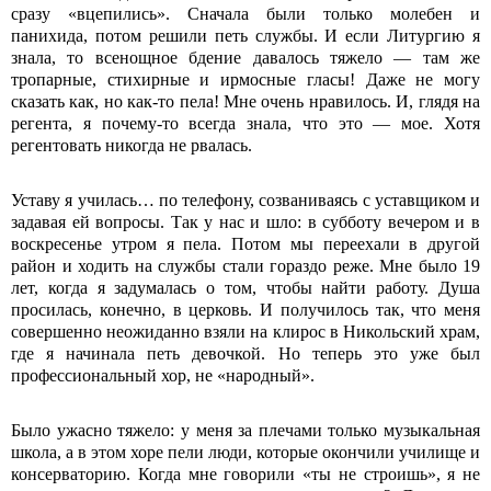
сразу «вцепились». Сначала были только молебен и
панихида, потом решили петь службы. И если Литургию я
знала, то всенощное бдение давалось тяжело — там же
тропарные, стихирные и ирмосные гласы! Даже не могу
сказать как, но как-то пела! Мне очень нравилось. И, глядя на
регента, я почему-то всегда знала, что это — мое. Хотя
регентовать никогда не рвалась.
Уставу я училась… по телефону, созваниваясь с уставщиком и
задавая ей вопросы. Так у нас и шло: в субботу вечером и в
воскресенье утром я пела. Потом мы переехали в другой
район и ходить на службы стали гораздо реже. Мне было 19
лет, когда я задумалась о том, чтобы найти работу. Душа
просилась, конечно, в церковь. И получилось так, что меня
совершенно неожиданно взяли на клирос в Никольский храм,
где я начинала петь девочкой. Но теперь это уже был
профессиональный хор, не «народный».
Было ужасно тяжело: у меня за плечами только музыкальная
школа, а в этом хоре пели люди, которые окончили училище и
консерваторию. Когда мне говорили «ты не строишь», я не