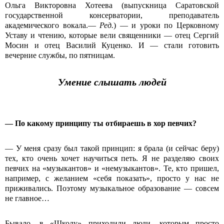
Ольга Викторовна Хотеева (выпускница Саратовской
государственной консерватории, преподаватель
академического вокала.—
Ред.
) — и уроки по Церковному
Уставу и чтению, которые вели священники — отец Сергий
Мосин и отец Василий Куценко. И — стали готовить
вечерние службы, по пятницам.
Умение слышать людей
— По какому принципу ты отбираешь в хор певчих?
— У меня сразу был такой принцип: я брала (и сейчас беру)
тех, кто очень хочет научиться петь. Я не разделяю своих
певчих на «музыкантов» и «немузыкантов». Те, кто пришел,
например, с желанием «себя показать», просто у нас не
приживались. Поэтому музыкальное образование — совсем
не главное…
Бывало, в «Школу» приходили люди, которым просто