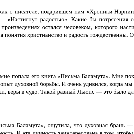
как о писателе, подарившем нам «Хроники Нарнии
 — «Настигнут радостью». Какие бы потрясения о
произведениях остался человеком, которого насти
са понятия христианство и радость тождественны. 
мне попала его книга «Письма Баламута». Мне пока
 опыт духовной борьбы. И очень удивился, когда мы
ши, веры в чудо. Такой разный Льюис — это было д
сьма Баламута», ощутила, что духовная брань — э
ность. И эта личность заинтересована в том, чтобы