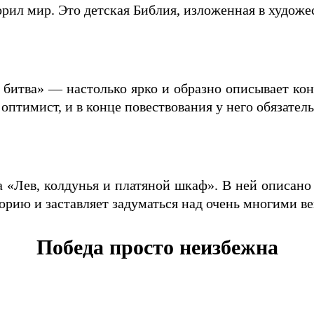
орил мир. Это детская Библия, изложенная в художе
итва» — настолько ярко и образно описывает конец
птимист, и в конце повествования у него обязатель
а «Лев, колдунья и платяной шкаф». В ней описано 
орию и заставляет задуматься над очень многими в
Победа просто неизбежна