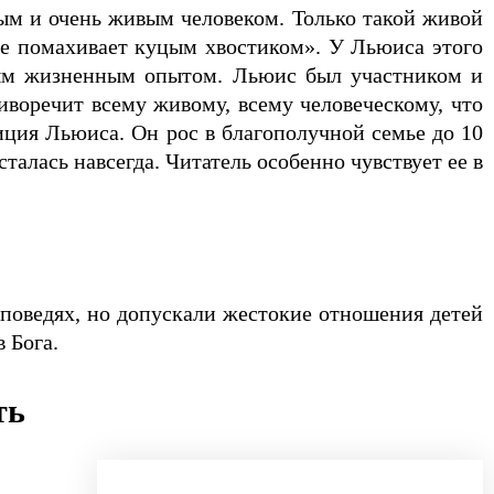
ым и очень живым человеком. Только такой живой
не помахивает куцым хвостиком». У Льюиса этого
стым жизненным опытом. Льюис был участником и
иворечит всему живому, всему человеческому, что
иция Льюиса. Он рос в благополучной семье до 10
сталась навсегда. Читатель особенно чувствует ее в
аповедях, но допускали жестокие отношения детей
 Бога.
ть