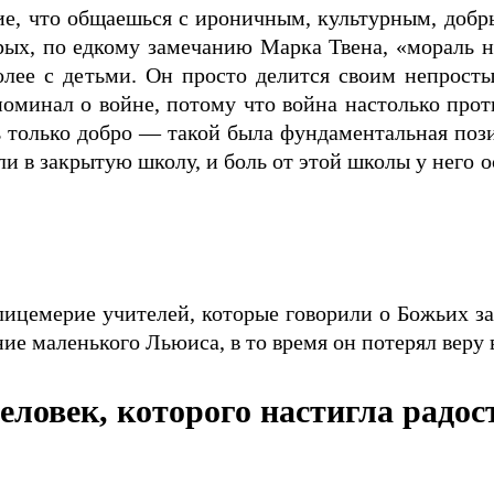
ие, что общаешься с ироничным, культурным, добр
торых, по едкому замечанию Марка Твена, «мораль 
 более с детьми. Он просто делится своим непро
поминал о войне, потому что война настолько прот
ь только добро — такой была фундаментальная поз
ли в закрытую школу, и боль от этой школы у него о
лицемерие учителей, которые говорили о Божьих з
ние маленького Льюиса, в то время он потерял веру в
еловек, которого настигла радос