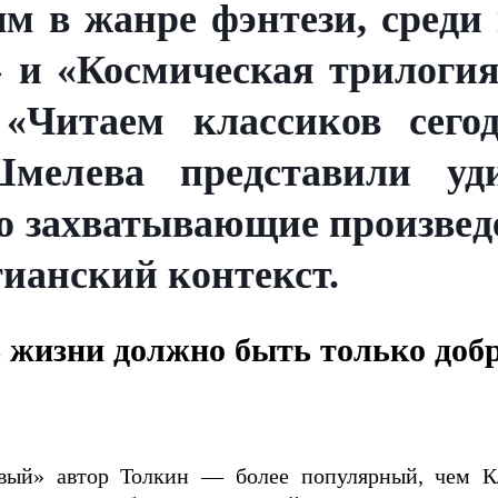
м в жанре фэнтези, среди
и «Космическая трилогия
 «Читаем классиков сег
елева представили уди
го захватывающие произвед
ианский контекст.
 жизни должно быть только доб
овый» автор Толкин — более популярный, чем К