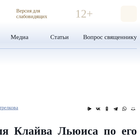
ИЯ
12+
Версия для
слабовидящих
Медиа
Статьи
Вопрос священнику
трелкова
ля Клайва Льюиса по его