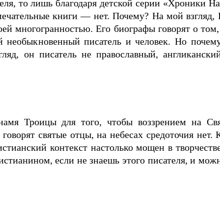
теля, то лишь благодаря детской серии «Хроники Н
амечательные книги — нет. Почему? На мой взгляд,
ей многогранностью. Его биографы говорят о том, 
ой необыкновенный писатель и человек. Но поче
гляд, он писатель не православный, англикански
амя Троицы для того, чтобы воззрением на Св
 говорят святые отцы, на небесах средоточия нет. 
истианский контекст настолько мощен в творчестве
стианином, если не знаешь этого писателя, и можн