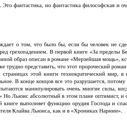
 Это фантастика, но фантастика философская и оч
ждает о том, что было бы, если бы человек не сде
еред грехопадением. В первой книге «За пределы 
о иной образ описан в романе «Мерзейшая мощь», кс
же трудно представить, что этот пророческий роман
а страницах этой книги технократический мир, в 
ьное. В конце концов все это разрушается, потому 
 пытаются манипулировать очень многие силы, ког
» Но Льюис абсолютный в этом плане оптимист, и он
ой книге выполняет функцию орудия Господа и спас
ателя Клайва Льюиса, как и в «Хрониках Нарнии».