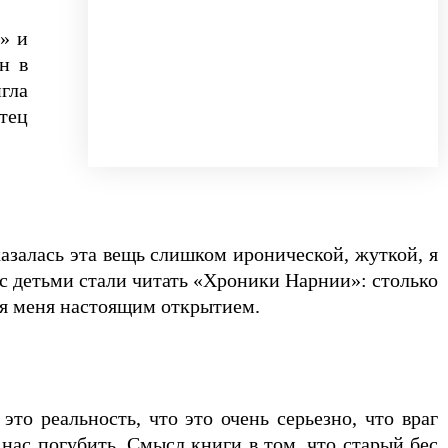
» и
н в
гла
Отец
залась эта вещь слишком иронической, жуткой, я
 с детьми стали читать «Хроники Нарнии»: столько
ля меня настоящим открытием.
то реальность, что это очень серьезно, что враг
 нас погубить. Смысл книги в том, что старый бес