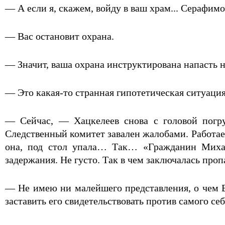
— А если я, скажем, войду в ваш храм... Серафимов
— Вас остановит охрана.
— Значит, ваша охрана инструктирована напасть н
— Это какая-то странная гипотетическая ситуация
— Сейчас, — Хацкелеев снова с головой погру
Следственный комитет завален жалобами. Работаем 
она, под стол упала… Так… «Гражданин Михаил
задержания. Не густо. Так в чем заключалась проп
— Не имею ни малейшего представления, о чем В
заставить его свидетельствовать против самого себ