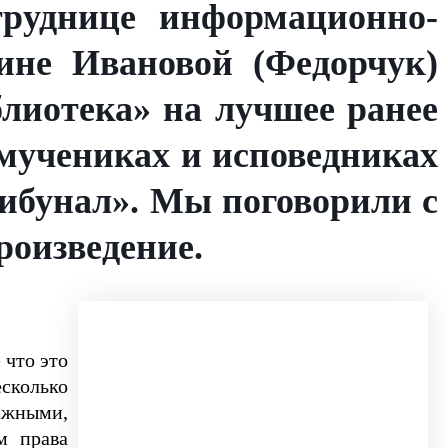
руднице информационно-
рине Ивановой (Федорчук)
лиотека» на лучшее ранее
омучениках и исповедниках
рибунал». Мы поговорили с
роизведение.
 что это
сколько
важными,
м права