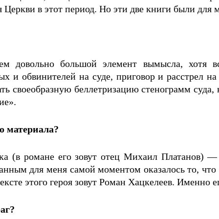
 Церкви в этот период. Но эти две книги были для
нем довольно большой элемент вымысла, хотя в
ых и обвинителей на суде, приговор и расстрел на
ть своеобразную беллетризацию стенограмм суда, 
ие».
го материала?
ика (в романе его зовут отец Михаил Платанов) —
нным для меня самой моментом оказалось то, что в
ксте этого героя зовут Роман Хацкелеев. Именно ег
раг?