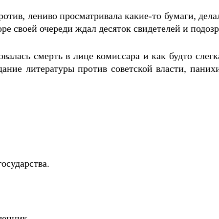
ротив, лениво просматривала какие-то бумаги, дел
оре своей очереди ждал десяток свидетелей и подоз
валась смерть в лице комиссара и как будто слег
дание литературы против советской власти, панихид
осударства.
щенник.