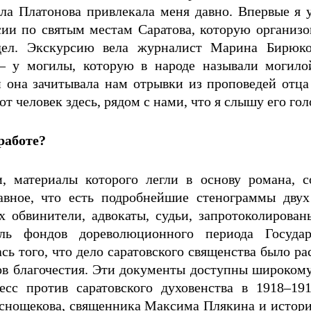
ла Платонова привлекала меня давно. Впервые я у
сии по святым местам Саратова, которую организ
тдел. Экскурсию вела журналист Марина Бирюк
— у могилы, которую в народе называли могило
 и она зачитывала нам отрывки из проповедей отц
т человек здесь, рядом с нами, что я слышу его гол
работе?
 материалы которого легли в основу романа, с
авное, что есть подробнейшие стенограммы двух
х обвинители, адвокаты, судьи, запротоколирова
ль фондов дореволюционного периода Государ
ь того, что дело саратовского священства было р
в благочестия. Эти документы доступны широкому
с против саратовского духовенства в 1918–191
снощекова, священника Максима Плякина и историка