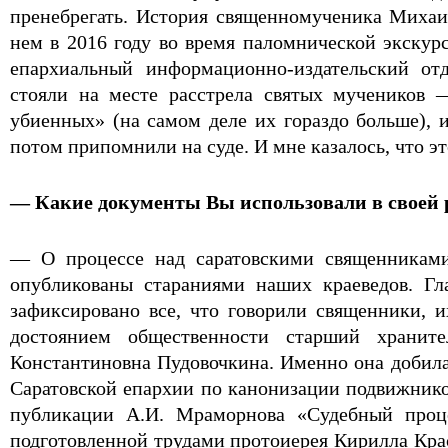
пренебрегать. История священномученика Михаи
нем в 2016 году во время паломнической экскур
епархиальный информационно-издательский о
стояли на месте расстрела святых мучеников 
убиенных» (на самом деле их гораздо больше),
потом припомнили на суде. И мне казалось, что это
— Какие документы Вы использовали в своей 
— О процессе над саратовскими священниками,
опубликованы стараниями наших краеведов. Гл
зафиксировано все, что говорили священники, и
достоянием общественности старший храните
Константиновна Пудовочкина. Именно она добилас
Саратовской епархии по канонизации подвижнико
публикации А.И. Мраморнова «Судебный процес
подготовленной трудами протоиерея Кирилла Кра