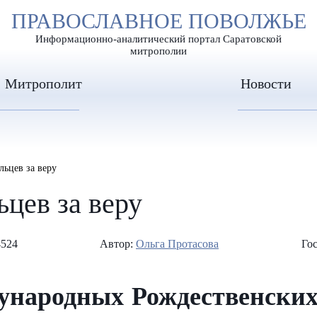
А
ПРАВОСЛАВНОЕ ПОВОЛЖЬЕ
А
ЕР ШРИФТА
ИЗОБРАЖЕН
А
Информационно-аналитический портал Саратовской
митрополии
Митрополит
Новости
льцев за веру
ьцев за веру
4524
Автор:
Ольга Протасова
Гос
ународных Рождественских