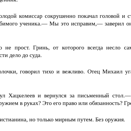
лодой комиссар сокрушенно покачал головой и ст
бимого ученика.— Мы это исправим,— заверил он 
 не прост. Гринь, от которого всегда несло сам
ти дело до суда.
лочки, говорил тихо и вежливо. Отец Михаил угад
 Хацкелеев и вернулся за письменный стол.— 
ружием в руках? Это его право или обязанность? Г
истианина, но только мирным путем. Без оружия.